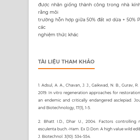
được nhân giống thành công trong nhà kính
rằng môi
trường hỗn hợp giữa 50% đất xơ dừa + 50% P
các
nghiệm thức khác
TÀI LIỆU THAM KHẢO
1. Adsul, A. A., Chavan, J. J., Gaikwad, N. B., Gurav, R. V
2019. In vitro regeneration approaches for restorat
an endemic and critically endangered asclepiad. Jo
and Biotechnology, 17(1), 1-5.
2. Bhatt I.D., Dhar U., 2004. Factors controlling
esculenta buch.-Ham. Ex D.Don: A high value wild edi
J. Biotechnol. 3(10): 534-554.