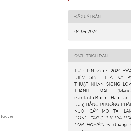
ĐÃ XUẤT BẢN
04-04-2024
CÁCH TRÍCH DẪN
Tuân, P.N. và c.s. 2024. ĐẶ
ĐIỂM SINH THÁI VÀ KY
THUẬT NHÂN GIỐNG LOÀ
THANH MAI (Myric
esculenta Buch. - Ham. ex D
Don) BẰNG PHƯƠNG PHÁ
NUÔI CẤY MÔ TẠI LÂ
 Nguyên
ĐỒNG.
TẠP CHÍ KHOA HỌ
LÂM NGHIỆP
. 6 (tháng 