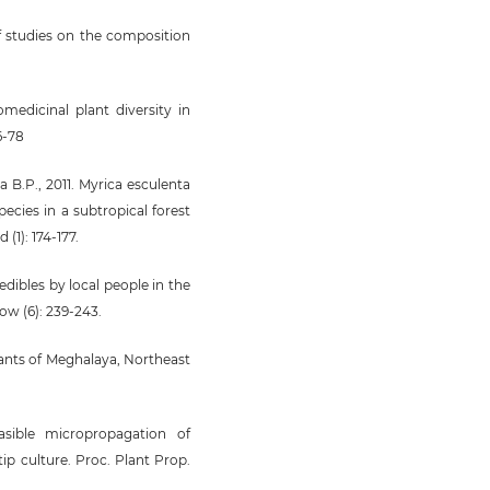
f studies on the composition
medicinal plant diversity in
6-78
a B.P., 2011. Myrica esculenta
ecies in a subtropical forest
(1): 174-177.
 edibles by local people in the
ow (6): 239-243.
lants of Meghalaya, Northeast
asible micropropagation of
tip culture. Proc. Plant Prop.