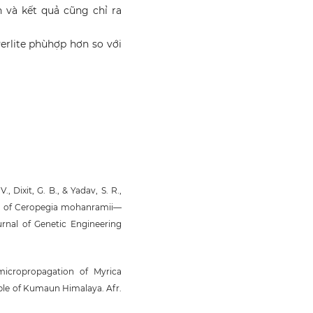
 và kết quả cũng chỉ ra
erlite phùhợp hơn so với
., Dixit, G. B., & Yadav, S. R.,
ion of Ceropegia mohanramii—
urnal of Genetic Engineering
 micropropagation of Myrica
ble of Kumaun Himalaya. Afr.