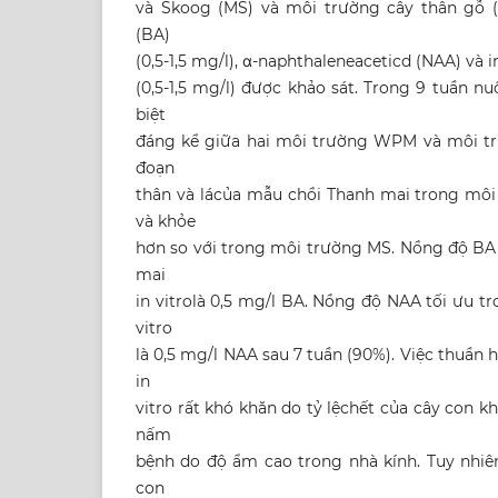
và Skoog (MS) và môi trường cây thân gỗ 
(BA)
(0,5-1,5 mg/l), α-naphthaleneaceticd (NAA) và i
(0,5-1,5 mg/l) được khảo sát. Trong 9 tuần nu
biệt
đáng kể giữa hai môi trường WPM và môi trư
đoạn
thân và lácủa mẫu chồi Thanh mai trong mô
và khỏe
hơn so với trong môi trường MS. Nồng độ B
mai
in vitrolà 0,5 mg/l BA. Nồng độ NAA tối ưu tr
vitro
là 0,5 mg/l NAA sau 7 tuần (90%). Việc thuần
in
vitro rất khó khăn do tỷ lệchết của cây con kh
nấm
bệnh do độ ẩm cao trong nhà kính. Tuy nhiê
con