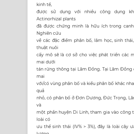
kinh tế,
được sử dụng với nhiều công dụng kh
Actinorhizal plants
đã được chứng minh là hữu ích trong canh t
Nghiên cứu
về các đặc điểm phân bố, lâm học, sinh thá
thuật nuôi
cấy mô sẽ là cơ sở cho việc phát triển các
mai dưới
tán rừng thông tại Lâm Đồng. Tại Lâm Đồng
mai
với/có vùng phân bố và kiểu phân bố khác nha
quả
nhỏ, có phân bố ở Đơn Dương, Đức Trọng, L
và
một phần huyện Di Linh, tham gia vào công 
loài có
ưu thế sinh thái (IV% > 3%), đây là loài cây 
lượng