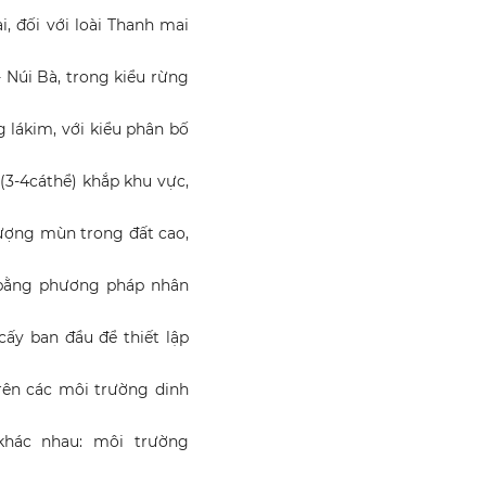
i, đối với loài Thanh mai
 Núi Bà, trong kiểu rừng
 lákim, với kiểu phân bố
(3-4cáthể) khắp khu vực,
lượng mùn trong đất cao,
 bằng phương pháp nhân
ấy ban đầu để thiết lập
trên các môi trường dinh
hác nhau: môi trường