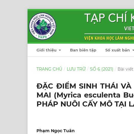
Giới thiệu
Ban biên tập
Số xuất bản
TRANG CHỦ
/
LƯU TRỮ
/
SỐ 6 (2021)
/
Bài viết
ĐẶC ĐIỂM SINH THÁI VÀ 
MAI (Myrica esculenta B
PHÁP NUÔI CẤY MÔ TẠI 
Phạm Ngọc Tuân