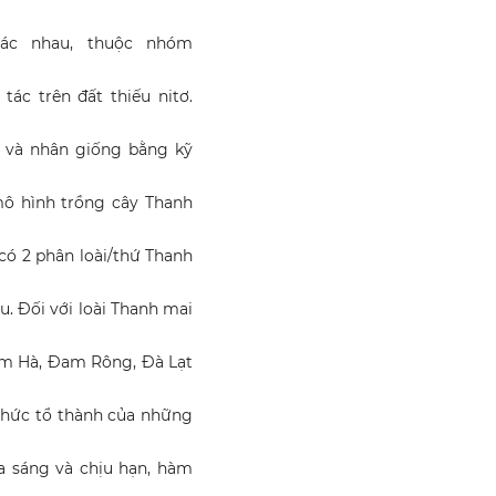
ác nhau, thuộc nhóm
ác trên đất thiếu nitơ.
i, và nhân giống bằng kỹ
 mô hình trồng cây Thanh
 có 2 phân loài/thứ Thanh
u. Đối với loài Thanh mai
âm Hà, Đam Rông, Đà Lạt
thức tổ thành của những
ưa sáng và chịu hạn, hàm