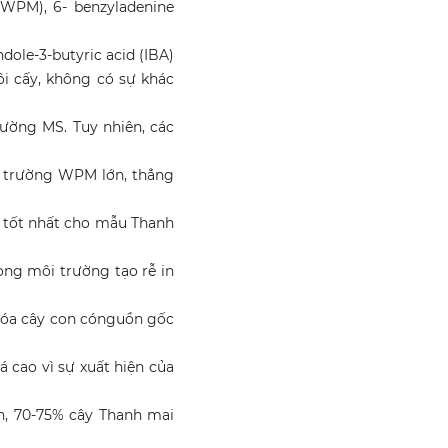
(WPM), 6- benzyladenine
ndole-3-butyric acid (IBA)
ôi cấy, không có sự khác
ờng MS. Tuy nhiên, các
i trường WPM lớn, thẳng
A tốt nhất cho mẫu Thanh
ong môi trường tạo rễ in
 hóa cây con cónguồn gốc
á cao vì sự xuất hiện của
n, 70-75% cây Thanh mai