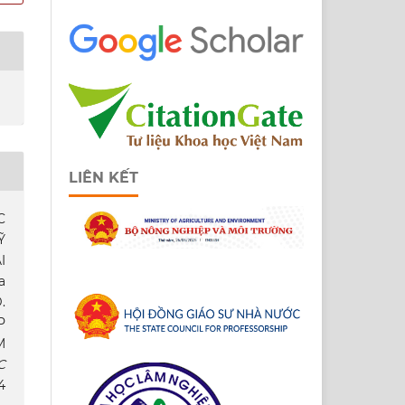
LIÊN KẾT
C
̃
I
a
.
P
M
C
4