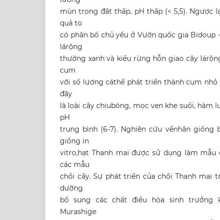
mùn trong đất thấp, pH thấp (< 5,5). Ngược lạ
quả to
có phân bố chủ yếu ở Vườn quốc gia Bidoup -
lárộng
thường xanh và kiểu rừng hỗn giao cây lárộng
cụm
với số lượng cáthể phát triển thành cụm nhỏ 
đây
là loài cây chịubóng, mọc ven khe suối, hàm 
pH
trung bình (6-7). Nghiên cứu vềnhân giống
giống in
vitro,hạt Thanh mai được sử dụng làm mẫu c
các mẫu
chồi cấy. Sự phát triển của chồi Thanh mai 
dưỡng
bổ sung các chất điều hòa sinh trưởng k
Murashige