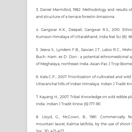
3. Daniel Marmillod, 1982. Methodology and results o
and structure of a terrace forestin Amazonia
4. Gangwar K.K., Deepali, Gangwar R.S., 2010. Ethno
Kumaun Himalaya of Uttarakhand, India Nat Sci (8): 6
5. Jeeva S., Lyndem F.B., Sawian J.T., Laloo R.C., Mishr
Buch.-Ham. ex D. Don.- a potential ethnomedicinal sp
of Meghalaya, northeast India. Asian Pac J Trop Biomed 
6. Kala C.P., 2007. Prioritization of cultivated and wild
Uttaranchal hills of Indian Himalaya. Indian J Tradit Kn
7. Kayang H., 2007. Tribal Knowledge on wild edible p
India. Indian J Tradit Know (6):177-181.
8. Lloyd, G., McCown, B., 1981. Commercially fe
mountain laurel, Kalmia latifolia, by the use of shoot 
Soc. 30, 421-427.