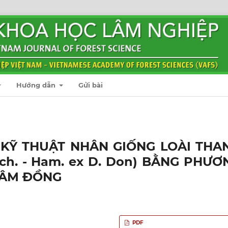
Hướng dẫn
Gửi bài
KỸ THUẬT NHÂN GIỐNG LOÀI THA
uch. - Ham. ex D. Don) BẰNG PHƯƠ
LÂM ĐỒNG
PDF