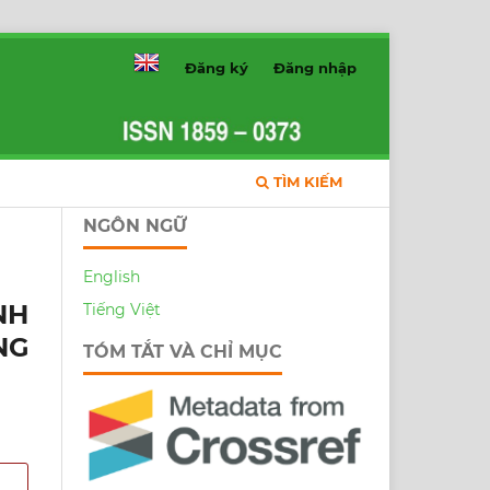
Đăng ký
Đăng nhập
TÌM KIẾM
NGÔN NGỮ
English
NH
Tiếng Việt
NG
TÓM TẮT VÀ CHỈ MỤC