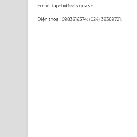
Email: tapchi@vafs.gov.vn.
Điện thoại: 0983616374; (024) 38389721.