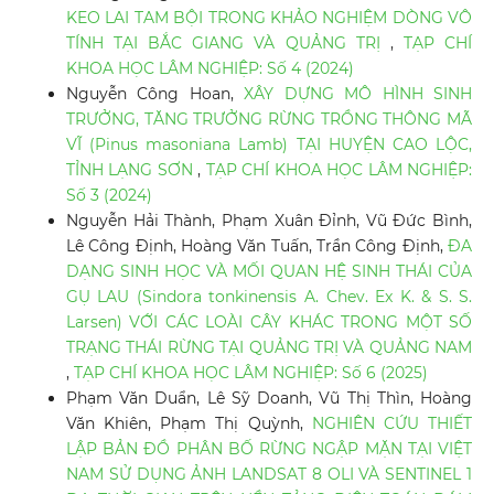
KEO LAI TAM BỘI TRONG KHẢO NGHIỆM DÒNG VÔ
TÍNH TẠI BẮC GIANG VÀ QUẢNG TRỊ
,
TẠP CHÍ
KHOA HỌC LÂM NGHIỆP: Số 4 (2024)
Nguyễn Công Hoan,
XÂY DỰNG MÔ HÌNH SINH
TRƯỞNG, TĂNG TRƯỞNG RỪNG TRỒNG THÔNG MÃ
VĨ (Pinus masoniana Lamb) TẠI HUYỆN CAO LỘC,
TỈNH LẠNG SƠN
,
TẠP CHÍ KHOA HỌC LÂM NGHIỆP:
Số 3 (2024)
Nguyễn Hải Thành, Phạm Xuân Đỉnh, Vũ Đức Bình,
Lê Công Định, Hoàng Văn Tuấn, Trần Công Định,
ĐA
DẠNG SINH HỌC VÀ MỐI QUAN HỆ SINH THÁI CỦA
GỤ LAU (Sindora tonkinensis A. Chev. Ex K. & S. S.
Larsen) VỚI CÁC LOÀI CÂY KHÁC TRONG MỘT SỐ
TRẠNG THÁI RỪNG TẠI QUẢNG TRỊ VÀ QUẢNG NAM
,
TẠP CHÍ KHOA HỌC LÂM NGHIỆP: Số 6 (2025)
Phạm Văn Duẩn, Lê Sỹ Doanh, Vũ Thị Thìn, Hoàng
Văn Khiên, Phạm Thị Quỳnh,
NGHIÊN CỨU THIẾT
LẬP BẢN ĐỒ PHÂN BỐ RỪNG NGẬP MẶN TẠI VIỆT
NAM SỬ DỤNG ẢNH LANDSAT 8 OLI VÀ SENTINEL 1