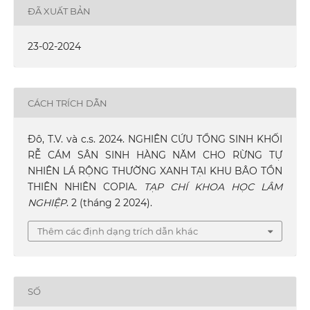
ĐÃ XUẤT BẢN
23-02-2024
CÁCH TRÍCH DẪN
Đô, T.V. và c.s. 2024. NGHIÊN CỨU TỔNG SINH KHỐI
RỄ CÁM SÂN SINH HÀNG NĂM CHO RỪNG TỰ
NHIÊN LÁ RỘNG THƯỜNG XANH TẠI KHU BÂO TỒN
THIÊN NHIÊN COPIA.
TẠP CHÍ KHOA HỌC LÂM
NGHIỆP
. 2 (tháng 2 2024).
Thêm các định dạng trích dẫn khác
SỐ