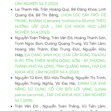
LÂM NGHIỆP: Số 3 (2022)
Lại Thanh Hải, Trần Hoàng Quý, Bế Đăng Khoa, Linh
Quang Đà, Bế Thị Băng,
CHỌN LỌC CÂY TRỘI DẺ
TRÙNG KHÁNH (Castanea mollissima Blume) THEO
HƯỚNG LẤY QUẢ
,
TẠP CHÍ KHOA HỌC LÂM
NGHIỆP: Số 4 (2023)
Nguyễn Toàn Thắng, Trần Văn Đô, Hoàng Thanh Sơn,
Trịnh Ngọc Bon, Dương Quang Trung, Vũ Tiến Lâm,
Hoàng Văn Thành, Đào Trung Đức, Nguyễn Hữu
Hiệp,
ĐA DẠNG SINH HỌC LOÀI CÂY RỪNG TẠI KHU
B ẢO TỒN THIÊN NHIÊN ĐỒNG SƠN - KỲ THƯỢNG,
THÀNH PHỐ HẠ LONG, TỈNH QUẢNG NINH
,
TẠP CHÍ
KHOA HỌC LÂM NGHIỆP: Số 4 (2022)
Nguyễn Tử Kim, BÙi Hữu Thưởng, Nguyễn Thị Trịnh,
Nguyễn Trọng Nghĩa, Võ Đại Hải,
ĐÁNH GIÁ KHẢ
NĂNG SỬ DỤNG GỖ CÂY BỜI LỜI VÀNG (Litsea
pierrei Lecomte)
,
TẠP CHÍ KHOA HỌC LÂM NGHIỆP:
Số 1 (2019)
Trần Văn Đô , Nguyễn Toàn Thắng, Vũ Tiến Lâm,