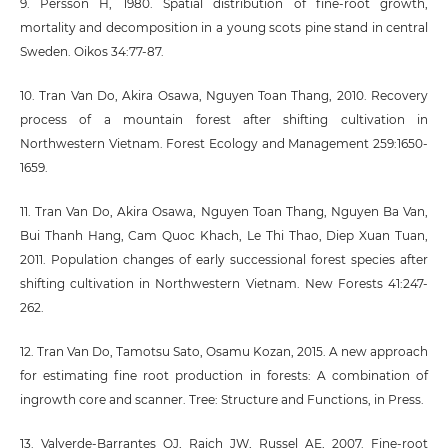
9. Persson H, 1980. Spatial distribution of fine-root growth,
mortality and decomposition in a young scots pine stand in central
Sweden. Oikos 34:77-87.
10. Tran Van Do, Akira Osawa, Nguyen Toan Thang, 2010. Recovery
process of a mountain forest after shifting cultivation in
Northwestern Vietnam. Forest Ecology and Management 259:1650-
1659.
11. Tran Van Do, Akira Osawa, Nguyen Toan Thang, Nguyen Ba Van,
Bui Thanh Hang, Cam Quoc Khach, Le Thi Thao, Diep Xuan Tuan,
2011. Population changes of early successional forest species after
shifting cultivation in Northwestern Vietnam. New Forests 41:247-
262.
12. Tran Van Do, Tamotsu Sato, Osamu Kozan, 2015. A new approach
for estimating fine root production in forests: A combination of
ingrowth core and scanner. Tree: Structure and Functions, in Press.
13. Valverde-Barrantes OJ, Raich JW, Russel AE, 2007. Fine-root