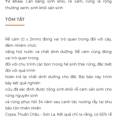
Từ khóa:
Cân bằng sinh khối, rễ cám, rừng lá rộng
thường xanh, sinh khối sản sinh
TÓM TẮT
Rễ cám ( ≤ 2mm) đóng vai trò quan trọng đối với cây,
đảm nhiệm chức
năng hút nước và chất dinh dưỡng. Rễ cám cũng đóng
vai trò quan trọng
đối với chu trình các bon trong hệ sinh thái rừng, đặc biệt
đối với quá trình
hoàn trả lại chất dinh dưỡng cho đất. Bài báo này trình
bày kết quả nghiên
cứu đã xác định được tổng sinh khối rễ cám sản sinh cho
rừng nguyên sinh
và rừng phục hồi 34 năm sau canh tác nương rẫy tại khu
bảo tồn thiên nhiên
Copia, Thuận Châu - Sơn La. Kết quả chỉ ra rằng, có 65% rễ