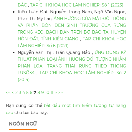
BẮC
,
TẠP CHÍ KHOA HỌC LÂM NGHIỆP: Số 1 (2023)
Kiều Tuấn Đạt, Nguyễn Trọng Nam, Ngô Văn Ngọc,
Phan Thị Mỹ Lan,
ẢNH HƯỞNG CỦA MẬT ĐỘ TRỒNG
VÀ PHÂN BÓN ĐẾN SINH TRƯỞNG CỦA RỪNG
TRỒNG KEO, BẠCH ĐÀN TRÊN BỜ BAO TẠI HUYỆN
HÒN ĐẤT, TỈNH KIÊN GIANG
,
TẠP CHÍ KHOA HỌC
LÂM NGHIỆP: Số 6 (2021)
Nguyễn Văn Thị , Trần Quang Bảo ,
ỨNG DỤNG KỸ
THUẬT PHÂN LOẠI ẢNH HƯỚNG ĐỐI TƯỢNG NHẰM
PHÂN LOẠI TRẠNG THÁI RỪNG THEO THÔNG
TƯSỐ34
,
TẠP CHÍ KHOA HỌC LÂM NGHIỆP: Số 2
(2014)
<<
<
2
3
4
5
6
7
8
9
10
11
>
>>
Bạn cũng có thể
bắt đầu một tìm kiếm tương tự nâng
cao
cho bài báo này.
NGÔN NGỮ