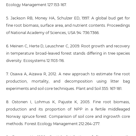
Ecology Management 127:153-167.
5. Jackson RB, Money HA, Schulzer ED, 1997. A global bud get for
fine root biomass, surface area, and nutrient contents. Proceedings
of National Academy of Sciences, USA 94: 736:7366.
6. Meinen C, Herte D, Leuschner C, 2009. Root growth and recovery
in temperature broad-leaved forest stands differing in tree species
diversity. Ecosystems 12:1103-116.
7. Osawa A, Aizawa R, 2012. A new approach to estimate fine root
production, mortality, and decomposition using litter bag
experiments and soil core techniques. Plant and Soil 355: 167-181.
8. Ostonen I, Lohmus K, Pajuste K, 2005. Fine root biomass,
production and its proportion of NPP in a fertile middleaged
Norway spruce forest: Comparison of soil core and ingrowth core
methods. Forest Ecology Management 212:264-277.