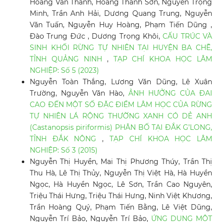
Hoàng Văn Thành, Hoàng Thanh Sơn, Nguyễn Trọng
Minh, Trần Anh Hải, Dương Quang Trung, Nguyễn
Văn Tuấn, Nguyễn Huy Hoàng, Phạm Tiến Dũng ,
Đào Trung Đức , Dương Trọng Khôi,
CẤU TRÚC VÀ
SINH KHỐI RỪNG TỰ NHIÊN TẠI HUYỆN BA CHẼ,
TỈNH QUẢNG NINH
,
TẠP CHÍ KHOA HỌC LÂM
NGHIỆP: Số 5 (2023)
Nguyễn Toàn Thắng, Lương Văn Dũng, Lê Xuân
Trường, Nguyễn Văn Hào,
ẢNH HƯỞNG CỦA ĐAI
CAO ĐẾN MỘT SỐ ĐẶC ĐIỂM LÂM HỌC CỦA RỪNG
TỰ NHIÊN LÁ RỘNG THƯỜNG XANH CÓ DẺ ANH
(Castanopsis piriformis) PHÂN BỐ TẠI ĐẮK G’LONG,
TỈNH ĐẮK NÔNG
,
TẠP CHÍ KHOA HỌC LÂM
NGHIỆP: Số 3 (2015)
Nguyễn Thị Huyền, Mai Thị Phương Thúy, Trần Thị
Thu Hà, Lê Thị Thủy, Nguyễn Thị Việt Hà, Hà Huyền
Ngọc, Hà Huyền Ngọc, Lê Sơn, Trần Cao Nguyên,
Triệu Thái Hưng, Triệu Thái Hưng, Ninh Việt Khương,
Trần Hoàng Quý, Phạm Tiến Bằng, Lê Việt Dũng,
Nguyễn Trí Bảo, Nguyễn Trí Bảo,
ỨNG DỤNG MỘT