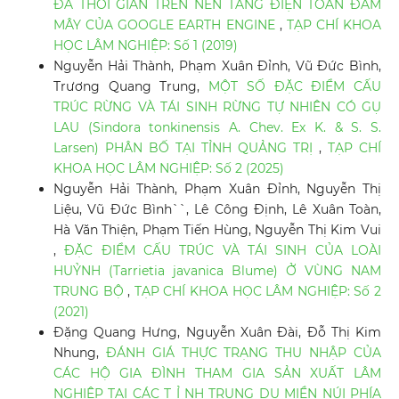
ĐA THỜI GIAN TRÊN NỀN TẢNG ĐIỆN TOÁN ĐÁM
MÂY CỦA GOOGLE EARTH ENGINE
,
TẠP CHÍ KHOA
HỌC LÂM NGHIỆP: Số 1 (2019)
Nguyễn Hải Thành, Phạm Xuân Đỉnh, Vũ Đức Bình,
Trương Quang Trung,
MỘT SỐ ĐẶC ĐIỂM CẤU
TRÚC RỪNG VÀ TÁI SINH RỪNG TỰ NHIÊN CÓ GỤ
LAU (Sindora tonkinensis A. Chev. Ex K. & S. S.
Larsen) PHÂN BỐ TẠI TỈNH QUẢNG TRỊ
,
TẠP CHÍ
KHOA HỌC LÂM NGHIỆP: Số 2 (2025)
Nguyễn Hải Thành, Phạm Xuân Đỉnh, Nguyễn Thị
Liệu, Vũ Đức Bình``, Lê Công Định, Lê Xuân Toàn,
Hà Văn Thiện, Phạm Tiến Hùng, Nguyễn Thị Kim Vui
,
ĐẶC ĐIỂM CẤU TRÚC VÀ TÁI SINH CỦA LOÀI
HUỶNH (Tarrietia javanica Blume) Ở VÙNG NAM
TRUNG BỘ
,
TẠP CHÍ KHOA HỌC LÂM NGHIỆP: Số 2
(2021)
Đặng Quang Hưng, Nguyễn Xuân Đài, Đỗ Thị Kim
Nhung,
ĐÁNH GIÁ THỰC TRẠNG THU NHẬP CỦA
CÁC HỘ GIA ĐÌNH THAM GIA SẢN XUẤT LÂM
NGHIỆP TẠI CÁC T Ỉ NH TRUNG DU MIỀN NÚI PHÍA