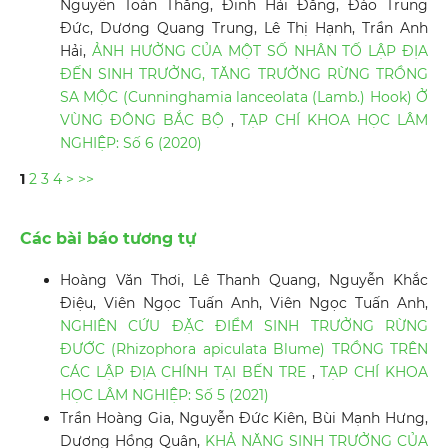
Nguyễn Toàn Thắng, Đinh Hải Đăng, Đào Trung
Đức, Dương Quang Trung, Lê Thị Hạnh, Trần Anh
Hải,
ẢNH HƯỞNG CỦA MỘT SỐ NHÂN TỐ LẬP ĐỊA
ĐẾN SINH TRƯỞNG, TĂNG TRƯỞNG RỪNG TRỒNG
SA MỘC (Cunninghamia lanceolata (Lamb.) Hook) Ở
VÙNG ĐÔNG BẮC BỘ
,
TẠP CHÍ KHOA HỌC LÂM
NGHIỆP: Số 6 (2020)
1
2
3
4
>
>>
Các bài báo tương tự
Hoàng Văn Thơi, Lê Thanh Quang, Nguyễn Khắc
Điệu, Viên Ngọc Tuấn Anh, Viên Ngọc Tuấn Anh,
NGHIÊN CỨU ĐẶC ĐIỂM SINH TRƯỞNG RỪNG
ĐƯỚC (Rhizophora apiculata Blume) TRỒNG TRÊN
CÁC LẬP ĐỊA CHÍNH TẠI BẾN TRE
,
TẠP CHÍ KHOA
HỌC LÂM NGHIỆP: Số 5 (2021)
Trần Hoàng Gia, Nguyễn Đức Kiên, Bùi Mạnh Hưng,
Dương Hồng Quân,
KHẢ NĂNG SINH TRƯỞNG CỦA