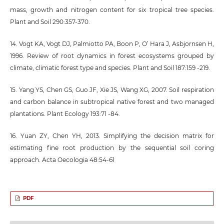
mass, growth and nitrogen content for six tropical tree species.
Plant and Soil 290:357-370.
14. Vogt KA, Vogt DJ, Palmiotto PA, Boon P, O’ Hara J, Asbjornsen H,
1996. Review of root dynamics in forest ecosystems grouped by
climate, climatic forest type and species. Plant and Soil 187:159 -219.
15. Yang YS, Chen GS, Guo JF, Xie JS, Wang XG, 2007. Soil respiration
and carbon balance in subtropical native forest and two managed
plantations. Plant Ecology 193:71 -84.
16. Yuan ZY, Chen YH, 2013. Simplifying the decision matrix for
estimating fine root production by the sequential soil coring
approach. Acta Oecologia 48:54-61
PDF