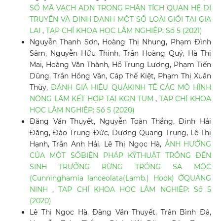
SỐ MÃ VẠCH ADN TRONG PHÂN TÍCH QUAN HỆ DI
TRUYỀN VÀ ĐỊNH DANH MỘT SỐ LOÀI GIỔI TẠI GIA
LAI
,
TẠP CHÍ KHOA HỌC LÂM NGHIỆP: Số 5 (2021)
Nguyễn Thanh Sơn, Hoàng Thị Nhung, Phạm Đình
Sâm, Nguyễn Hữu Thịnh, Trần Hoàng Quý, Hà Thị
Mai, Hoàng Văn Thành, Hồ Trung Lương, Phạm Tiến
Dũng, Trần Hồng Vân, Cáp Thế Kiệt, Phạm Thị Xuân
Thùy,
ĐÁNH GIÁ HIỆU QUẢKINH TẾ CÁC MÔ HÌNH
NÔNG LÂM KẾT HỢP TẠI KON TUM
,
TẠP CHÍ KHOA
HỌC LÂM NGHIỆP: Số 5 (2020)
Đặng Văn Thuyết, Nguyễn Toàn Thắng, Đinh Hải
Đăng, Đào Trung Đức, Dương Quang Trung, Lê Thị
Hạnh, Trần Anh Hải, Lê Thị Ngọc Hà,
ẢNH HƯỞNG
CỦA MỘT SỐBIỆN PHÁP KỸTHUẬT TRỒNG ĐẾN
SINH TRƯỞNG RỪNG TRỒNG SA MỘC
(Cunninghamia lanceolata(Lamb.) Hook) ỞQUẢNG
NINH
,
TẠP CHÍ KHOA HỌC LÂM NGHIỆP: Số 5
(2020)
Lê Thị Ngọc Hà, Đăng Văn Thuyết, Trân Bình Đà,