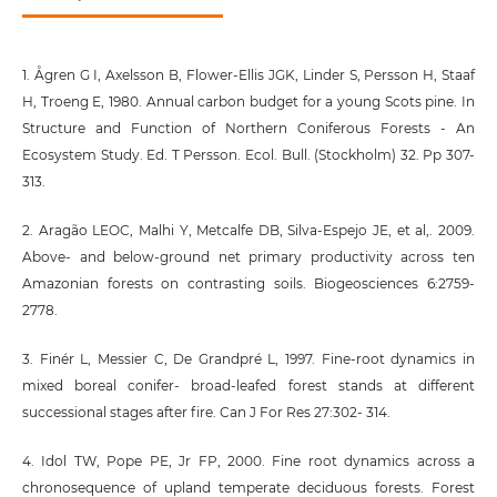
1. Ågren G I, Axelsson B, Flower-Ellis JGK, Linder S, Persson H, Staaf
H, Troeng E, 1980. Annual carbon budget for a young Scots pine. In
Structure and Function of Northern Coniferous Forests - An
Ecosystem Study. Ed. T Persson. Ecol. Bull. (Stockholm) 32. Pp 307-
313.
2. Aragão LEOC, Malhi Y, Metcalfe DB, Silva-Espejo JE, et al,. 2009.
Above- and below-ground net primary productivity across ten
Amazonian forests on contrasting soils. Biogeosciences 6:2759-
2778.
3. Finér L, Messier C, De Grandpré L, 1997. Fine-root dynamics in
mixed boreal conifer- broad-leafed forest stands at different
successional stages after fire. Can J For Res 27:302- 314.
4. Idol TW, Pope PE, Jr FP, 2000. Fine root dynamics across a
chronosequence of upland temperate deciduous forests. Forest