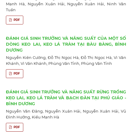
Mạnh Hà, Nguyễn Xuân Hải, Nguyễn Xuân Hải, Ninh Văn
Tuấn
PDF
ĐÁNH GIÁ SINH TRƯỞNG VÀ NĂNG SUẤT CỦA MỘT SỐ
DÒNG KEO LAI, KEO LÁ TRÀM TẠI BÀU BÀNG, BÌNH
DƯƠNG
Nguyễn Kiên Cường, Đỗ Thị Ngọc Hà, Đỗ Thị Ngọc Hà, Vì Văn
Khánh, Vì Văn Khánh, Phùng Văn Tỉnh, Phùng Văn Tỉnh
PDF
ĐÁNH GIÁ SINH TRƯỞNG VÀ NĂNG SUẤT RỪNG TRỒNG
KEO LAI, KEO LÁ TRÀM VÀ BẠCH ĐÀN TẠI PHÚ GIÁO -
BÌNH DƯƠNG
Nguyễn Văn Đăng, Nguyễn Xuân Hải, Nguyễn Xuân Hải, Vũ
Đình Hưởng, Kiều Mạnh Hà
PDF