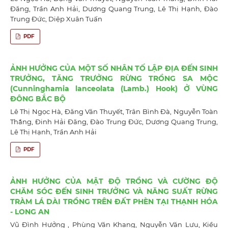
Đăng, Trần Anh Hải, Dương Quang Trung, Lê Thị Hạnh, Đào
Trung Đức, Diệp Xuân Tuấn
PDF
ẢNH HƯỞNG CỦA MỘT SỐ NHÂN TỐ LẬP ĐỊA ĐẾN SINH
TRƯỞNG, TĂNG TRƯỞNG RỪNG TRỒNG SA MỘC
(Cunninghamia lanceolata (Lamb.) Hook) Ở VÙNG
ĐÔNG BẮC BỘ
Lê Thị Ngọc Hà, Đăng Văn Thuyết, Trân Bình Đà, Nguyễn Toàn
Thắng, Đinh Hải Đăng, Đào Trung Đức, Dương Quang Trung,
Lê Thị Hạnh, Trần Anh Hải
PDF
ẢNH HƯỞNG CỦA MẬT ĐỘ TRỒNG VÀ CƯỜNG ĐỘ
CHĂM SÓC ĐẾN SINH TRƯỞNG VÀ NĂNG SUẤT RỪNG
TRÀM LÁ DÀI TRỒNG TRÊN ĐẤT PHÈN TẠI THẠNH HÓA
- LONG AN
Vũ Đình Hưởng , Phùng Văn Khang, Nguyễn Văn Lưu, Kiều