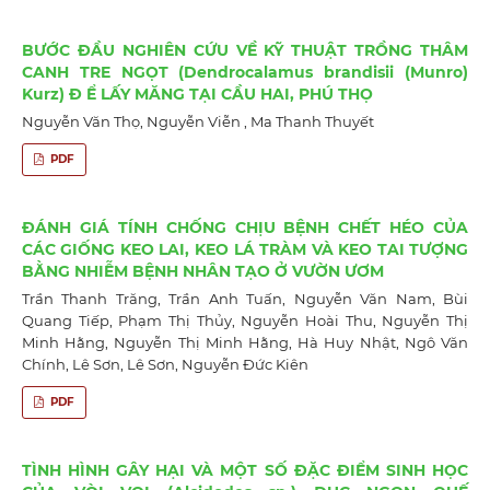
BƯỚC ĐẦU NGHIÊN CỨU VỀ KỸ THUẬT TRỒNG THÂM
CANH TRE NGỌT (Dendrocalamus brandisii (Munro)
Kurz) Đ Ể LẤY MĂNG TẠI CẦU HAI, PHÚ THỌ
Nguyễn Văn Thọ, Nguyễn Viễn , Ma Thanh Thuyết
PDF
ĐÁNH GIÁ TÍNH CHỐNG CHỊU BỆNH CHẾT HÉO CỦA
CÁC GIỐNG KEO LAI, KEO LÁ TRÀM VÀ KEO TAI TƯỢNG
BẰNG NHIỄM BỆNH NHÂN TẠO Ở VƯỜN ƯƠM
Trần Thanh Trăng, Trần Anh Tuấn, Nguyễn Văn Nam, Bùi
Quang Tiếp, Phạm Thị Thủy, Nguyễn Hoài Thu, Nguyễn Thị
Minh Hằng, Nguyễn Thị Minh Hằng, Hà Huy Nhật, Ngô Văn
Chính, Lê Sơn, Lê Sơn, Nguyễn Đức Kiên
PDF
TÌNH HÌNH GÂY HẠI VÀ MỘT SỐ ĐẶC ĐIỂM SINH HỌC