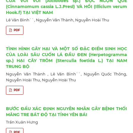
CỦA VÒI VOI (Alcidodes sp.) ĐỤC NGỌN QUẾ
(Cinnamomum cassia L.J.Presl) VÀ HỒI (Illicium verum
Hook.f) TẠI VIỆT NAM
Lê Văn Bình``, Nguyễn Văn Thành, Nguyễn Hoài Thu
PDF
TÌNH HÌNH GÂY HẠI VÀ MỘT SỐ ĐẶC ĐIỂM SINH HỌC
CỦA LOÀI SÂU CUỐN LÁ ĐẦU ĐEN (Herpetogramma
sp.) HẠI CÂY TRÔM (Sterculia foetida L.) TẠI NAM
TRUNG BỘ
Nguyễn Văn Thành , Lê Văn Bình``, Nguyễn Quốc Thông,
Nguyễn Hoài Thu, Nguyễn Hoài Thu
PDF
BƯỚC ĐẦU XÁC ĐỊNH NGUYÊN NHÂN GÂY BỆNH THỐI
MĂNG TRE BÁT ĐỘ TẠI TỈNH YÊN BÁI
Trần Xuân Hưng
PDF