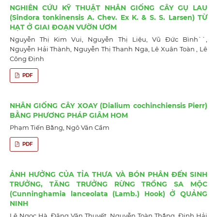
NGHIÊN CỨU KỸ THUẬT NHÂN GIỐNG CÂY GỤ LAU
(Sindora tonkinensis A. Chev. Ex K. & S. S. Larsen) TỪ
HẠT Ở GIAI ĐOẠN VƯỜN ƯƠM
Nguyễn Thị Kim Vui, Nguyễn Thị Liệu, Vũ Đức Bình``,
Nguyễn Hải Thành, Nguyễn Thị Thanh Nga, Lê Xuân Toàn , Lê
Công Định
PDF
NHÂN GIỐNG CÂY XOAY (Dialium cochinchiensis Pierr)
BẰNG PHƯƠNG PHÁP GIÂM HOM
Phạm Tiến Bằng, Ngô Văn Cầm
PDF
ẢNH HƯỞNG CỦA TỈA THƯA VÀ BÓN PHÂN ĐẾN SINH
TRƯỞNG, TĂNG TRƯỞNG RỪNG TRỒNG SA MỘC
(Cunninghamia lanceolata (Lamb.) Hook) Ở QUẢNG
NINH
Lê Ngọc Hà, Đặng Văn Thuyết, Nguyễn Toàn Thắng, Đinh Hải