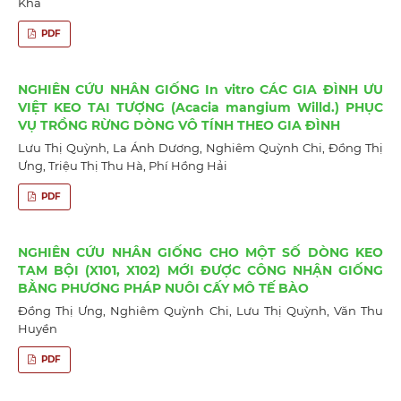
Khá
PDF
NGHIÊN CỨU NHÂN GIỐNG In vitro CÁC GIA ĐÌNH ƯU
VIỆT KEO TAI TƯỢNG (Acacia mangium Willd.) PHỤC
VỤ TRỒNG RỪNG DÒNG VÔ TÍNH THEO GIA ĐÌNH
Lưu Thị Quỳnh, La Ánh Dương, Nghiêm Quỳnh Chi, Đồng Thị
Ưng, Triệu Thị Thu Hà, Phí Hồng Hải
PDF
NGHIÊN CỨU NHÂN GIỐNG CHO MỘT SỐ DÒNG KEO
TAM BỘI (X101, X102) MỚI ĐƯỢC CÔNG NHẬN GIỐNG
BẰNG PHƯƠNG PHÁP NUÔI CẤY MÔ TẾ BÀO
Đồng Thị Ưng, Nghiêm Quỳnh Chi, Lưu Thị Quỳnh, Văn Thu
Huyền
PDF