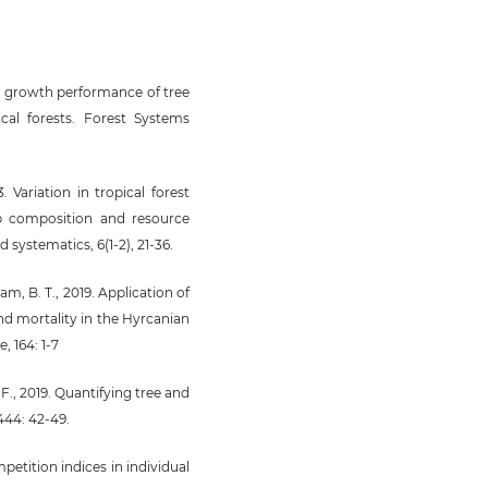
ter growth performance of tree
cal forests. Forest Systems
. Variation in tropical forest
up composition and resource
d systematics, 6(1-2), 21-36.
am, B. T., 2019. Application of
and mortality in the Hyrcanian
, 164: 1-7
i, F., 2019. Quantifying tree and
444: 42-49.
mpetition indices in individual