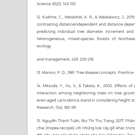
Science, 65(2): 143-155.
12. Kuehne, C., Weiskittel, A. R., & Waskiewicz, J., 2
contrasting distanceindependent and distance-depen
predicting individual tree diameter increment and s
heterogeneous, mixed-species forests of Northeas
ecology
and management, 433: 205-216.
13. Manion, P. D., 1981. Tree disease concepts. Prentice-H
14. Mitsuda, Y., Ito, S., & Takata, K., 2002. Effects 
interaction among neighboring trees on tree growth
even-aged Larix sibirica stand in considering height str
Research, 7(4): 185-191.
15. Nguyễn Thanh Tuấn, Bùi Thị Thu Trang, 2017. Phân
chai (Hopea recopei) với những loài cây gỗ khác tron