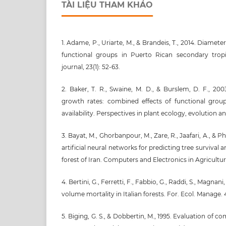
TÀI LIỆU THAM KHẢO
1. Adame, P., Uriarte, M., & Brandeis, T., 2014. Diame
functional groups in Puerto Rican secondary tropi
journal, 23(1): 52-63.
2. Baker, T. R., Swaine, M. D., & Burslem, D. F., 2003
growth rates: combined effects of functional gro
availability. Perspectives in plant ecology, evolution an
3. Bayat, M., Ghorbanpour, M., Zare, R., Jaafari, A., & Ph
artificial neural networks for predicting tree survival 
forest of Iran. Computers and Electronics in Agriculture
4. Bertini, G., Ferretti, F., Fabbio, G., Raddi, S., Magnan
volume mortality in Italian forests. For. Ecol. Manage. 
5. Biging, G. S., & Dobbertin, M., 1995. Evaluation of co