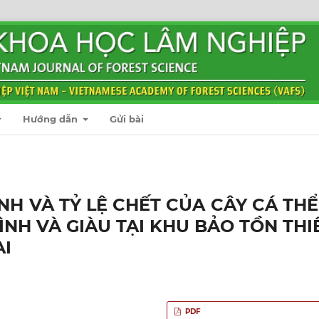
Hướng dẫn
Gửi bài
t
H VÀ TỶ LỆ CHẾT CỦA CÂY CÁ THỂ
NH VÀ GIÀU TẠI KHU BẢO TỒN THI
AI
PDF