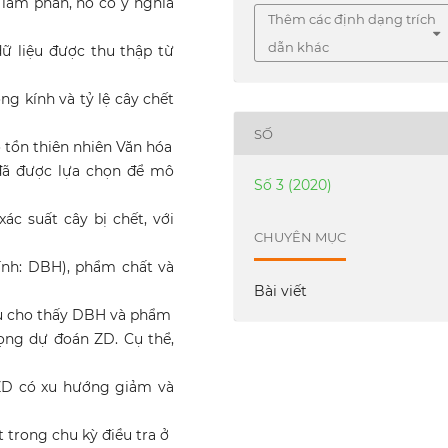
lâm phần, nó có ý nghĩa
Thêm các định dạng trích
dẫn khác
ữ liệu được thu thập từ
g kính và tỷ lệ cây chết
SỐ
o tồn thiên nhiên Văn hóa
đã được lựa chọn để mô
Số 3 (2020)
c suất cây bị chết, với
CHUYÊN MỤC
ính: DBH), phẩm chất và
Bài viết
cứu cho thấy DBH và phẩm
rọng dự đoán ZD. Cụ thể,
 ZD có xu hướng giảm và
t trong chu kỳ điều tra ở