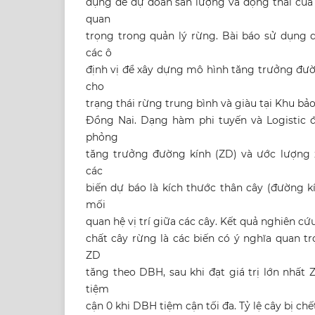
dụng để dự đoán sản lượng và động thái của 
quan
trọng trong quản lý rừng. Bài báo sử dụng d
các ô
định vị để xây dựng mô hình tăng trưởng đườn
cho
trạng thái rừng trung bình và giàu tại Khu bả
Đồng Nai. Dạng hàm phi tuyến và Logistic 
phỏng
tăng trưởng đường kính (ZD) và ước lượng xá
các
biến dự báo là kích thước thân cây (đường k
mối
quan hệ vị trí giữa các cây. Kết quả nghiên 
chất cây rừng là các biến có ý nghĩa quan t
ZD
tăng theo DBH, sau khi đạt giá trị lớn nhất
tiệm
cận 0 khi DBH tiệm cận tối đa. Tỷ lệ cây bị chế