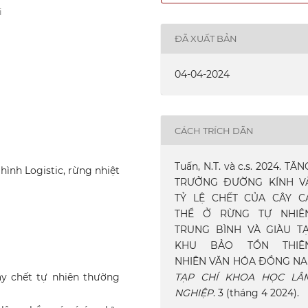
i
ĐÃ XUẤT BẢN
04-04-2024
CÁCH TRÍCH DẪN
Tuấn, N.T. và c.s. 2024. TĂN
hình Logistic, rừng nhiệt
TRƯỞNG ĐƯỜNG KÍNH V
TỶ LỆ CHẾT CỦA CÂY C
THỂ Ở RỪNG TỰ NHIÊ
TRUNG BÌNH VÀ GIÀU TẠ
KHU BẢO TỒN THIÊ
NHIÊN VĂN HÓA ĐỒNG NAI
TẠP CHÍ KHOA HỌC LÂ
ây chết tự nhiên thường
NGHIỆP
. 3 (tháng 4 2024).