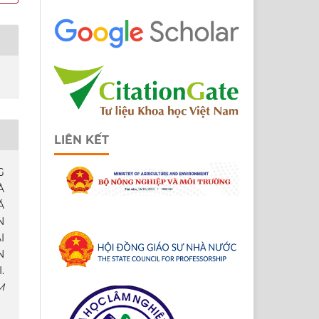
LIÊN KẾT
G
À
Á
N
I
N
.
M