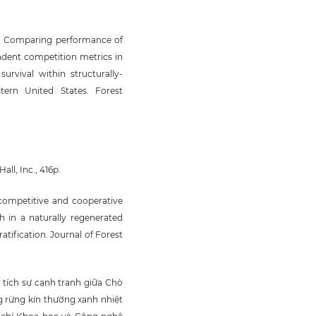
019. Comparing performance of
dent competition metrics in
urvival within structurally-
tern United States. Forest
all, Inc., 416p.
of competitive and cooperative
 in a naturally regenerated
atification. Journal of Forest
 tích sự cạnh tranh giữa Chò
g rừng kín thường xanh nhiệt