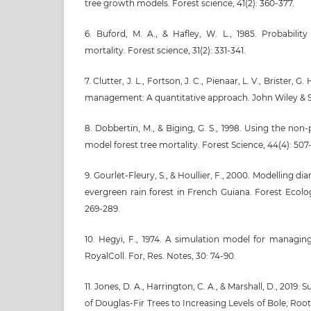
tree growth models. Forest science, 41(2): 360-377.
6. Buford, M. A., & Hafley, W. L., 1985. Probability
mortality. Forest science, 31(2): 331-341.
7. Clutter, J. L., Fortson, J. C., Pienaar, L. V., Brister, G.
management: A quantitative approach. John Wiley & So
8. Dobbertin, M., & Biging, G. S., 1998. Using the non
model forest tree mortality. Forest Science, 44(4): 507-
9. Gourlet-Fleury, S., & Houllier, F., 2000. Modelling d
evergreen rain forest in French Guiana. Forest Ecolo
269-289.
10. Hegyi, F., 1974. A simulation model for managing
RoyalColl. For, Res. Notes, 30: 74-90.
11. Jones, D. A., Harrington, C. A., & Marshall, D., 2019
of Douglas-Fir Trees to Increasing Levels of Bole, R