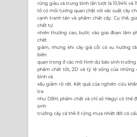
rừng giàu và trung bình lần lượt là 10,94% và 
tố có mối tương quan chặt với xác suất cây c
cạnh tranh tán và phẩm chất cây. Cụ thể, gi
chết tự
nhiên thường cao, bước vào giai đoạn lâm ph
chết
giảm, nhưng khi cây già cỗi có xu hướng tăn
biến
quan trọng ở các mô hình dự báo sinh trưởng c
phẩm chất tốt, ZD và tỷ lệ sống của những
bình và
xấu giảm rõ rệt. Kết quả của nghiên cứu khẳ
tra
như DBH, phẩm chất và chỉ số Hegyi có thể 
sinh
trưởng cây cá thể ở rừng mưa nhiệt đới có cấ