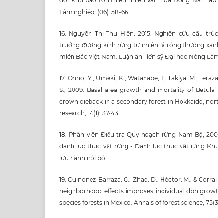
đới Khu bảo tồn thiên nhiên Văn hóa Đồng Nai. Tạ
Lâm nghiệp, (06): 58-66
16. Nguyễn Thị Thu Hiền, 2015. Nghiên cứu cấu tr
trưởng đường kính rừng tự nhiên lá rộng thường xa
miền Bắc Việt Nam. Luận án Tiến sỹ Đại học Nông Lâm 
17. Ohno, Y., Umeki, K., Watanabe, I., Takiya, M., Teraz
S., 2009. Basal area growth and mortality of Betul
crown dieback in a secondary forest in Hokkaido, nort
research, 14(1): 37-43.
18. Phân viện Điều tra Quy hoạch rừng Nam Bộ, 2009
danh lục thực vật rừng - Danh lục thực vật rừng Kh
lưu hành nội bộ.
19. Quinonez-Barraza, G., Zhao, D., Héctor, M., & Corral-
neighborhood effects improves individual dbh growt
species forests in Mexico. Annals of forest science, 75(3