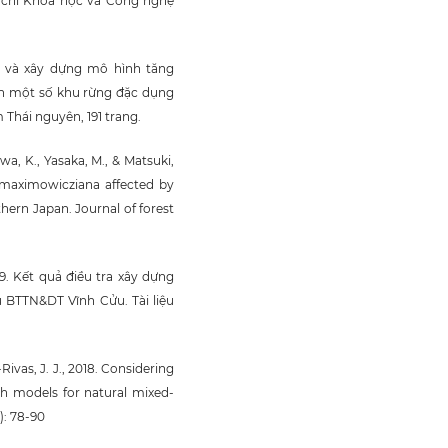
p chí Khoa học và Công nghệ
úc và xây dựng mô hình tăng
nh một số khu rừng đặc dụng
Thái nguyên, 191 trang.
awa, K., Yasaka, M., & Matsuki,
a maximowicziana affected by
hern Japan. Journal of forest
. Kết quả điều tra xây dựng
u BTTN&DT Vĩnh Cửu. Tài liệu
Rivas, J. J., 2018. Considering
h models for natural mixed-
): 78-90