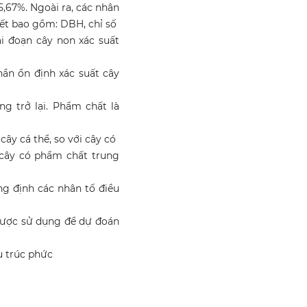
15,67%. Ngoài ra, các nhân
hết bao gồm: DBH, chỉ số
ai đoạn cây non xác suất
ần ổn định xác suất cây
g trở lại. Phẩm chất là
ây cá thể, so với cây có
 cây có phẩm chất trung
ng định các nhân tố điều
được sử dụng để dự đoán
u trúc phức