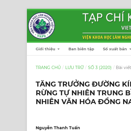
Giới thiệu
Ban biên tập
Số xuất bản
TRANG CHỦ
/
LƯU TRỮ
/
SỐ 3 (2020)
/
Bài viế
TĂNG TRƯỞNG ĐƯỜNG KÍN
RỪNG TỰ NHIÊN TRUNG BÌ
NHIÊN VĂN HÓA ĐỒNG N
Nguyễn Thanh Tuấn