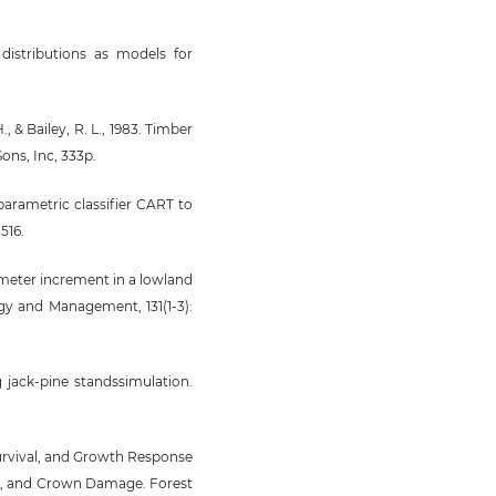
 distributions as models for
 H., & Bailey, R. L., 1983. Timber
ns, Inc, 333p.
-parametric classifier CART to
516.
iameter increment in a lowland
gy and Management, 131(1-3):
 jack-pine standssimulation.
. Survival, and Growth Response
oot, and Crown Damage. Forest