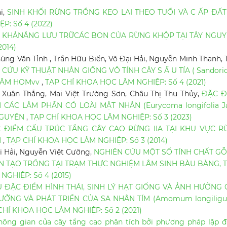
i,
SINH KHỐI RỪNG TRỒNG KEO LAI THEO TUỔI VÀ C ẤP ĐẤT
: Số 4 (2022)
 KHẢNĂNG LƯU TRỮCÁC BON CỦA RỪNG KHỘP TẠI TÂY NGU
2014)
ng Văn Tỉnh , Trần Hữu Biển, Võ Đại Hải, Nguyễn Minh Thanh, 
 CỨU KỸ THUẬT NHÂN GIỐNG VÔ TÍNH CÂY S Ấ U TÍA ( Sandor
GIÂM HOMvv
,
TẠP CHÍ KHOA HỌC LÂM NGHIỆP: Số 4 (2021)
 Xuân Thắng, Mai Việt Trường Sơn, Châu Thị Thu Thủy,
ĐẶC Đ
 CÁC LÂM PHẦN CÓ LOÀI MẬT NHÂN (Eurycoma longifolia J
NGUYÊN
,
TẠP CHÍ KHOA HỌC LÂM NGHIỆP: Số 3 (2023)
 ĐIỂM CẤU TRÚC TẦNG CÂY CAO RỪNG IIA TẠI KHU VỰC R
H
,
TẠP CHÍ KHOA HỌC LÂM NGHIỆP: Số 3 (2014)
i Hải, Nguyễn Việt Cường,
NGHIÊN CỨU MỘT SỐ TÍNH CHẤT GỖ
 TẠO TRỒNG TẠI TRẠM THỰC NGHIỆM LÂM SINH BÀU BÀNG, 
GHIỆP: Số 4 (2015)
 ĐẶC ĐIỂM HÌNH THÁI, SINH LÝ HẠT GIỐNG VÀ ẢNH HƯỞNG 
ỞNG VÀ PHÁT TRIỂN CỦA SA NHÂN TÍM (Amomum longiligul
CHÍ KHOA HỌC LÂM NGHIỆP: Số 2 (2021)
hông gian của cây tầng cao phân tích bởi phương pháp lặp 