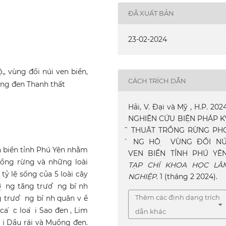
ĐÃ XUẤT BẢN
23-02-2024
, vùng đồi núi ven biển,
CÁCH TRÍCH DẪN
uồng đen Thanh thất
Hải, V. Đại và Mỹ , H.P. 2024
NGHIÊN CỨU BIỆN PHÁP K
̃ THUẬT TRỒNG RỪNG PH
̀ NG HÔ ̣ VÙNG ĐỒI NÚ
n biển tỉnh Phú Yên nhằm
VEN BIỂN TỈNH PHÚ YÊN
rồng rừng và những loài
TẠP CHÍ KHOA HỌC LÂ
tỷ lệ sống của 5 loài cây
NGHIỆP
. 1 (tháng 2 2024).
 ng tăng trươ ̉ ng bi ̀nh
Thêm các định dạng trích
trươ ̉ ng bi ̀nh quân v ề
a ́ c loa ̀ i Sao đen , Lim
dẫn khác
ơ ́ i Dầu rái và Muồng đen.