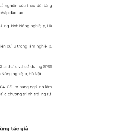
ả nghiên cứu theo dõi tăng
 pháp đào tạo.
rư ̀ ng. Nxb Nông nghiê ̣ p, Hà
iên cư ́ u trong lâm nghiê ̣ p.
Khai tha ́ c va ̀ sư ̉ du ̣ ng SPSS
 Nxb Nông nghiê ̣ p, Hà Nội.
 2004. Câ ̉ m nang nga ̀ nh lâm
 ́ c chương tri ̀nh trô ̀ ng rư ̀
ùng tác giả