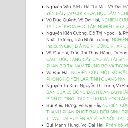
Nguyễn Văn Bích, Hà Thị Mai, Võ Đại Hả
YÊN BÁI
,
TẠP CHÍ KHOA HỌC LÂM NGHIỆP
Vũ Đức Quỳnh, Võ Đại Hải,
NGHIÊN CỨU
TẠP CHÍ KHOA HỌC LÂM NGHIỆP: Số 2 (
Nguyễn Kiên Cường, Đỗ Thị Ngọc Hà, Phù
Nhật Trường, Trần Nhật Trường,
NGHIÊN
indicum Cav.) B Ằ NG PHƯƠNG PHÁP 
Võ Đại Hải, Trần Thị Thúy Hằng, Dương
CẤU TRÚC TẦNG CÂY CAO VÀ TÁI SINH
PHÂN BỐ TẠI NAM TRUNG BỘ VÀ TÂY 
Võ Đại Hải,
NGHIÊN CỨU MỘT SỐ ĐẶC
PHÒNG HỘ YÊN LẬP, TỈNH QUẢNG NIN
Nguyễn Tử Kim, Nguyễn Thị Trịnh, Võ Đạ
BẢN CỦA 05 DÒNG BẠCH ĐÀN LAI NHÂN
BÌNH DƯƠNG
,
TẠP CHÍ KHOA HỌC LÂM N
Bùi Kiều Hưng, Võ Đại Hải,
NGHIÊN CỨU
THÀNH PHẦN RUỘT BẦU ĐẾN SINH TRƯ
T.L.Wu) TẠI HUY ỆN BA VÌ, HÀ NỘI
,
TẠP 
Bui Manh Hung, Vo Dai Hai,
Phân bố k