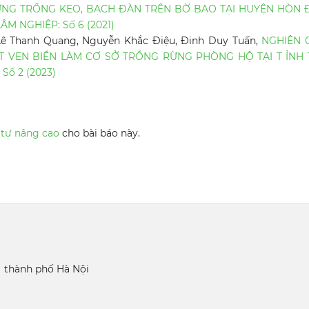
NG TRỒNG KEO, BẠCH ĐÀN TRÊN BỜ BAO TẠI HUYỆN HÒN Đ
M NGHIỆP: Số 6 (2021)
Lê Thanh Quang, Nguyễn Khắc Điệu, Đinh Duy Tuấn,
NGHIÊN 
ÁT VEN BIỂN LÀM CƠ SỞ TRỒNG RỪNG PHÒNG HỘ TẠI T ỈNH 
Số 2 (2023)
 tự nâng cao
cho bài báo này.
 thành phố Hà Nội