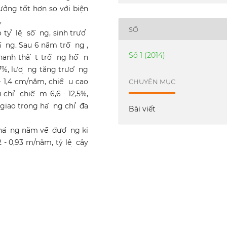
hưởng tốt hơn so với biện
,
SỐ
ty ̉ lê ̣ sô ́ ng, sinh trươ ̉
a ̀ ng. Sau 6 năm trô ̀ ng ,
Số 1 (2014)
anh thâ ́ t trô ̀ ng hô ̃ n
5,7%, lươ ̣ ng tăng trươ ̉ ng
 - 1,4 cm/năm, chiê ̀ u cao
CHUYÊN MỤC
chi ̉ chiê ́ m 6,6 - 12,5%,
 n giao trong ha ̀ ng chi ̉ đa
Bài viết
ha ̀ ng năm vê ̀ đươ ̀ ng ki
2 - 0,93 m/năm, tỷ lê ̣ cây