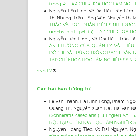
trong R
,
TẠP CHÍ KHOA HỌC LÂM NGHIỆP
Nguyễn Tiến Linh, Võ Đại Hải, Trần Lâ
Thị Nhung, Trần Hồng Vân, Nguyễn Thị 
THÁC VÀ BÓN PHÂN ĐẾN SINH TRƯỞN
urophylla × E. pellita)
,
TẠP CHÍ KHOA HỌC
Nguyễn Tiến Linh , Võ Đại Hải , Trần
ẢNH HƯỞNG CỦA QUẢN LÝ VẬT LIỆU
ĐỘPHÌ ĐẤT RỪNG TRỒNG BẠCH ĐÀN LAI UP
TẠP CHÍ KHOA HỌC LÂM NGHIỆP: Số 5 (
<<
<
1
2
3
Các bài báo tương tự
Lê Văn Thành, Hà Đình Long, Phạm Ngọ
Quang Trí, Nguyễn Xuân Đài, Hà Văn 
(Sonneratia caseolaris (L.) Engler) VÀ
BỘ
,
TẠP CHÍ KHOA HỌC LÂM NGHIỆP: Số
Nguyen Hoang Tiep, Vo Dai Nguyen, 