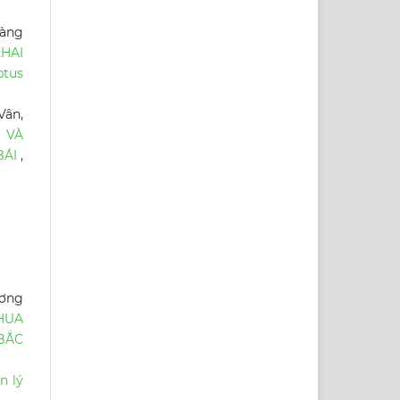
oàng
HAI
tus
Vân,
 VÀ
BÁI
,
ương
HUA
 BẮC
n lý