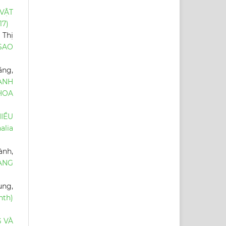
VẬT
17)
 Thị
 SAO
áng,
ANH
HOA
IỀU
lia
ành,
ẠNG
ung,
nth)
 VÀ