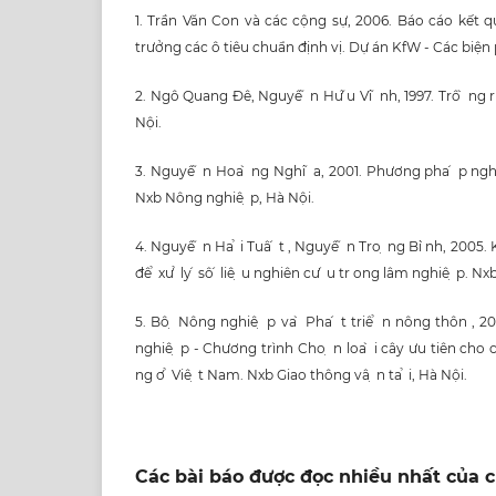
1. Trần Văn Con và các cộng sự, 2006. Báo cáo kết qu
trưởng các ô tiêu chuẩn định vị. Dự án KfW - Các biện
2. Ngô Quang Đê, Nguyê ̃ n Hư ̃u Vi ̃ nh, 1997. Trô ̀ ng 
Nội.
3. Nguyê ̃ n Hoa ̀ ng Nghi ̃ a, 2001. Phương pha ́ p ngh
Nxb Nông nghiê ̣ p, Hà Nội.
4. Nguyê ̃ n Ha ̉ i Tuâ ́ t , Nguyê ̃ n Tro ̣ ng Bi ̀nh, 2005. 
đê ̉ xư ̉ ly ́ sô ́ liê ̣ u nghiên cư ́ u tr ong lâm nghiê ̣ p.
5. Bô ̣ Nông nghiê ̣ p va ̀ Pha ́ t triê ̉ n nông thôn ,
nghiê ̣ p - Chương trình Cho ̣ n loa ̀ i cây ưu tiên cho ca
ng ơ ̉ Viê ̣ t Nam. Nxb Giao thông vâ ̣ n ta ̉ i, Hà Nội.
Các bài báo được đọc nhiều nhất của c