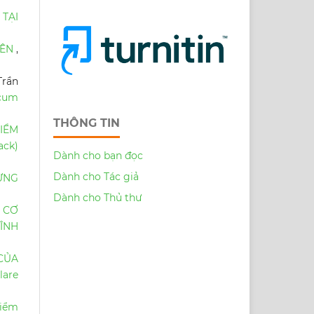
 TẠI
YÊN
,
Trần
icum
THÔNG TIN
IỂM
ack)
Dành cho bạn đọc
Dành cho Tác giả
ỪNG
Dành cho Thủ thư
 CƠ
TÎNH
CỦA
are
điểm