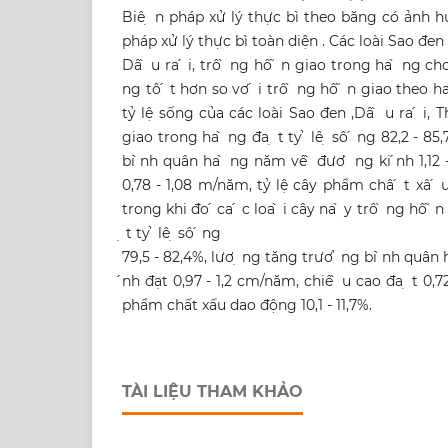
Biê ̣ n pháp xử lý thực bì theo băng có ảnh 
pháp xử lý thực bì toàn diện . Các loài Sao đen 
Dâ ̀ u ra ́ i, trô ̀ ng hô ̃ n giao trong ha ̀ ng cho 
ng tô ́ t hơn so vơ ́ i trô ̀ ng hô ̃ n giao theo h
tỷ lệ sống của các loài Sao đen ,Dâ ̀ u ra ́ i, Th
giao trong ha ̀ ng đa ̣ t ty ̉ lê ̣ sô ́ ng 82,2 - 8
bi ̀nh quân ha ̀ ng năm vê ̀ đươ ̀ ng ki ́nh 1,12
0,78 - 1,08 m/năm, tỷ lệ cây phẩm châ ́ t xâ ́ u 
trong khi đo ́ ca ́ c loa ̀ i cây na ̀ y trô ̀ ng hô ̃
̣ t ty ̉ lê ̣ sô ́ ng
79,5 - 82,4%, lươ ̣ ng tăng trươ ̉ ng bi ̀nh quân 
́nh đạt 0,97 - 1,2 cm/năm, chiê ̀ u cao đa ̣ t 0,7
phẩm chất xấu dao động 10,1 - 11,7%.
TÀI LIỆU THAM KHẢO