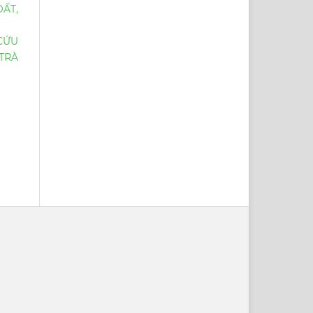
ẤT,
CỨU
TRÀ