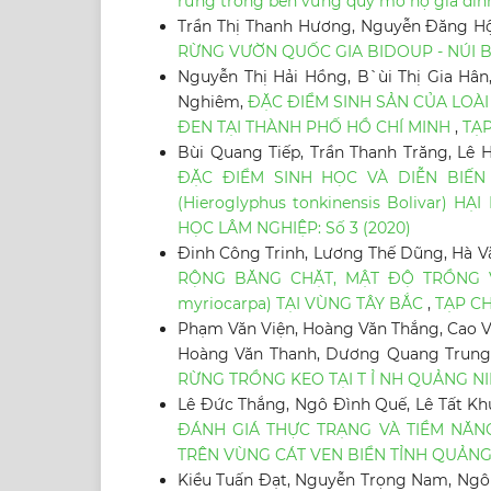
rừng trồng bền vững quy mô hộ gia đìn
Trần Thị Thanh Hương, Nguyễn Đăng Hộ
RỪNG VƯỜN QUỐC GIA BIDOUP - NÚI 
Nguyễn Thị Hải Hồng, B`ùi Thị Gia Hân
Nghiêm,
ĐẶC ĐIỂM SINH SẢN CỦA LOÀI S
ĐEN TẠI THÀNH PHỐ HỒ CHÍ MINH
,
TẠP
Bùi Quang Tiếp, Trần Thanh Trăng, Lê 
ĐẶC ĐIỂM SINH HỌC VÀ DIỄN BIẾ
(Hieroglyphus tonkinensis Bolivar) H
HỌC LÂM NGHIỆP: Số 3 (2020)
Đinh Công Trinh, Lương Thế Dũng, Hà V
RỘNG BĂNG CHẶT, MẬT ĐỘ TRỒNG V
myriocarpa) TẠI VÙNG TÂY BẮC
,
TẠP CH
Phạm Văn Viện, Hoàng Văn Thắng, Cao V
Hoàng Văn Thanh, Dương Quang Trung,
RỪNG TRỒNG KEO TẠI T Ỉ NH QUẢNG N
Lê Đức Thắng, Ngô Đình Quế, Lê Tất K
ĐÁNH GIÁ THỰC TRẠNG VÀ TIỀM NĂNG P
TRÊN VÙNG CÁT VEN BIỂN TỈNH QUẢNG
Kiều Tuấn Đạt, Nguyễn Trọng Nam, Ngô