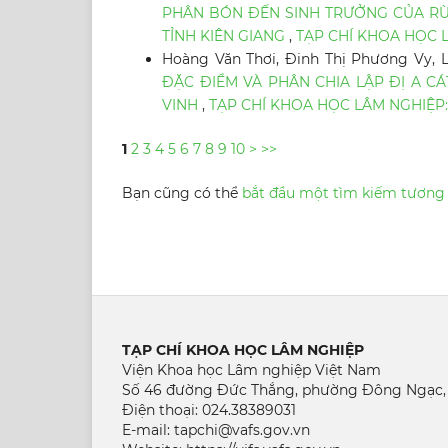
PHÂN BÓN ĐẾN SINH TRƯỞNG CỦA RỪ
TỈNH KIÊN GIANG
,
TẠP CHÍ KHOA HỌC LÂ
Hoàng Văn Thơi, Đinh Thị Phương Vy, 
ĐẶC ĐIỂM VÀ PHÂN CHIA LẬP ĐỊ A C
VINH
,
TẠP CHÍ KHOA HỌC LÂM NGHIỆP: 
1
2
3
4
5
6
7
8
9
10
>
>>
Bạn cũng có thể
bắt đầu một tìm kiếm tương
TẠP CHÍ KHOA HỌC LÂM NGHIỆP
Viện Khoa học Lâm nghiệp Việt Nam
Số 46 đường Đức Thắng, phường Đông Ngạc,
Điện thoại: 024.38389031
E-mail: tapchi@vafs.gov.vn