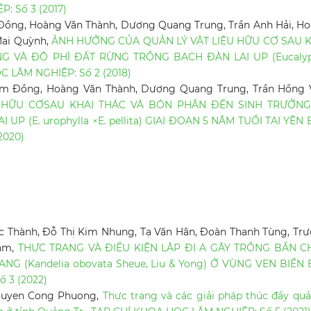
: Số 3 (2017)
m Đồng, Hoàng Văn Thành, Dương Quang Trung, Trần Anh Hải, H
Mai Quỳnh,
ẢNH HƯỞNG CỦA QUẢN LÝ VẬT LIỆU HỮU CƠ SAU K
G VÀ ĐỘ PHÌ ĐẤT RỪNG TRỒNG BẠCH ĐÀN LAI UP (Eucalyp
 LÂM NGHIỆP: Số 2 (2018)
 Lâm Đồng, Hoàng Văn Thành, Dương Quang Trung, Trần Hồng 
 HỮU CƠSAU KHAI THÁC VÀ BÓN PHÂN ĐẾN SINH TRƯỞNG
 (E. urophylla ×E. pellita) GIAI ĐOẠN 5 NĂM TUỔI TẠI YÊN 
2020)
c Thành, Đỗ Thị Kim Nhung, Tạ Văn Hân, Đoàn Thanh Tùng, Tr
Năm,
THỰC TRẠNG VÀ ĐIỀU KIỆN LẬP ĐỊ A GÂY TRỒNG BẦN C
 TRANG (Kandelia obovata Sheue, Liu & Yong) Ở VÙNG VEN BIỂN
 3 (2022)
Nguyen Cong Phuong,
Thực trạng và các giải pháp thúc đẩy quả