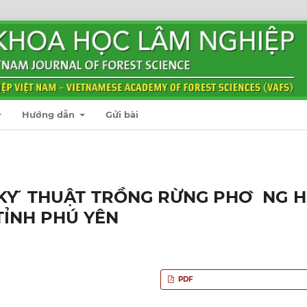
Hướng dẫn
Gửi bài
Y ̃ THUẬT TRỒNG RỪNG PHO ̀ NG HÔ
TỈNH PHÚ YÊN
PDF