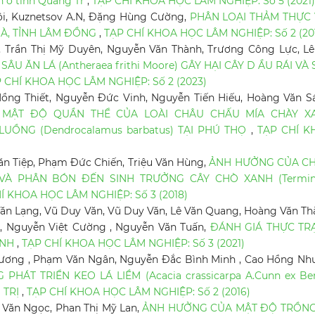
h ở tỉnh Quảng Tr
,
TẠP CHÍ KHOA HỌC LÂM NGHIỆP: Số 5 (2021)
i, Kuznetsov A.N, Đặng Hùng Cường,
PHÂN LOẠI THẢM THỰC 
BÀ, TỈNH LÂM ĐỒNG
,
TẠP CHÍ KHOA HỌC LÂM NGHIỆP: Số 2 (20
, Trần Thị Mỹ Duyên, Nguyễn Văn Thành, Trương Công Lực, Lê
ÂU ĂN LÁ (Antheraea frithi Moore) GÂY HẠI CÂY D ẦU RÁI VÀ
 CHÍ KHOA HỌC LÂM NGHIỆP: Số 2 (2023)
Hồng Thiết, Nguyễn Đức Vinh, Nguyễn Tiến Hiếu, Hoàng Văn S
N MẬT ĐỘ QUẦN THỂ CỦA LOÀI CHÂU CHẤU MÍA CHÀY X
ẠI LUỒNG (Dendrocalamus barbatus) TẠI PHÚ THỌ
,
TẠP CHÍ K
ăn Tiệp, Phạm Đức Chiến, Triệu Văn Hùng,
ẢNH HƯỞNG CỦA CH
À PHÂN BÓN ĐẾN SINH TRƯỞNG CÂY CHÒ XANH (Termina
Í KHOA HỌC LÂM NGHIỆP: Số 3 (2018)
ăn Lạng, Vũ Duy Văn, Vũ Duy Văn, Lê Văn Quang, Hoàng Văn Th
 Nguyễn Việt Cường , Nguyễn Văn Tuấn,
ĐÁNH GIÁ THỰC TR
INH
,
TẠP CHÍ KHOA HỌC LÂM NGHIỆP: Số 3 (2021)
hương , Phạm Văn Ngân, Nguyễn Đắc Bình Minh , Cao Hồng Nh
HÁT TRIỂN KEO LÁ LIỀM (Acacia crassicarpa A.Cunn ex Be
 TRỊ
,
TẠP CHÍ KHOA HỌC LÂM NGHIỆP: Số 2 (2016)
 Văn Ngọc, Phan Thị Mỹ Lan,
ẢNH HƯỞNG CỦA MẬT ĐỘ TRỒNG