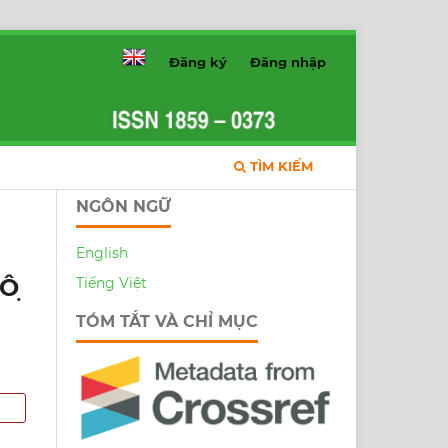
Đăng ký
Đăng nhập
TÌM KIẾM
NGÔN NGỮ
English
 ̣
Tiếng Việt
TÓM TẮT VÀ CHỈ MỤC