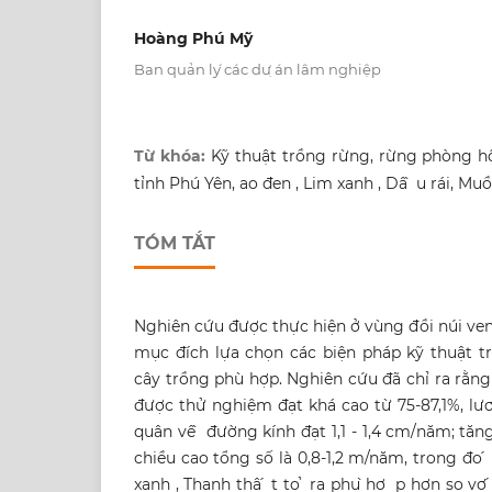
Hoàng Phú Mỹ
Ban quản ly ́các dư ̣án lâm nghiệp
Từ khóa:
Kỹ thuật trồng rừng, rừng phòng hộ,
tỉnh Phú Yên, ao đen , Lim xanh , Dâ ̀ u rái, M
TÓM TẮT
Nghiên cứu được thực hiện ở vùng đồi núi ve
mục đích lựa chọn các biện pháp kỹ thuật t
cây trồng phù hợp. Nghiên cứu đã chỉ ra rằng 
được thử nghiệm đạt khá cao từ 75-87,1%, lươ ̣
quân vê ̀ đường kính đạt 1,1 - 1,4 cm/năm; tăng 
chiều cao tổng số là 0,8-1,2 m/năm, trong đo ́ c
xanh , Thanh thâ ́ t to ̉ ra phu ̀hơ ̣ p hơn so v