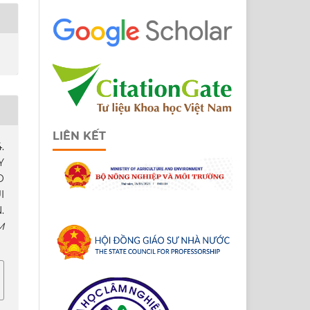
LIÊN KẾT
.
Y
O
I
.
M