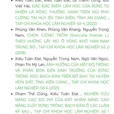
Kiều Tuấn Đạt, Kiều Tuấn Đạt, Lê Thành Công, Bùi
Việt Hải,
ĐẶC ĐẶC ĐIỂM LÂM HỌC CỦA RỪNG TỰ
NHIÊN LÁ RỘNG THƯỜNG XANH TRÊN NÚI PHÚ
CƯỜNG TẠI HUY ỆN TỊNH BIÊN, TỈNH AN GIANG
,
TẠP CHÍ KHOA HỌC LÂM NGHIỆP: Số 4 (2022)
Phùng Văn Khen, Phùng Văn Khang, Nguyễn Trọng
Nam,
CHỌN GIỐNG TRÔM (Sterculia foetida L.)
THEO HƯỚNG LẤY MỦ Ở VÙNG KHÔ HẠN NAM
TRUNG BỘ
,
TẠP CHÍ KHOA HỌC LÂM NGHIỆP: Số 2
(2018)
Kiều Tuấn Đạt, Nguyễn Trọng Nam, Ngô Văn Ngọc,
Phan Thị Mỹ Lan,
ẢNH HƯỞNG CỦA MẬT ĐỘ TRỒNG
VÀ PHÂN BÓN ĐẾN SINH TRƯỞNG CỦA RỪNG
TRỒNG KEO, BẠCH ĐÀN TRÊN BỜ BAO TẠI HUYỆN
HÒN ĐẤT, TỈNH KIÊN GIANG
,
TẠP CHÍ KHOA HỌC
LÂM NGHIỆP: Số 6 (2021)
Phạm Thế Dũng, Kiều Tuấn Đạt ,
NGHIÊN CỨU
NÂNG CAO ĐỘ PHÌ CỦA ĐẤT NHẰM NÂNG CAO
NĂNG SUẤT RỪNG TRỒNG BẠCH ĐÀN Ở CÁC LUÂN
KỲ SAU
,
TẠP CHÍ KHOA HỌC LÂM NGHIỆP: Số 1