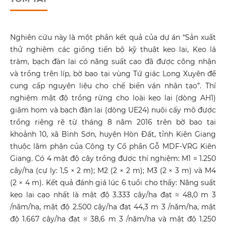
Nghiên cứu này là một phần kết quả của dự án “Sản xuất
thử nghiệm các giống tiến bộ kỹ thuật keo lai, Keo lá
tràm, bạch đàn lai có năng suất cao đã được công nhận
và trồng trên líp, bờ bao tại vùng Tứ giác Long Xuyên để
cung cấp nguyên liệu cho chế biến ván nhân tạo”. Thí
nghiệm mật độ trồng rừng cho loài keo lai (dòng AH1)
giâm hom và bạch đàn lai (dòng UE24) nuôi cấy mô được
trồng riêng rẽ từ tháng 8 năm 2016 trên bờ bao tại
khoảnh 10, xã Bình Sơn, huyện Hòn Đất, tỉnh Kiên Giang
thuộc lâm phận của Công ty Cổ phần Gỗ MDF-VRG Kiên
Giang. Có 4 mật độ cây trồng được thí nghiệm: M1 = 1.250
cây/ha (cự ly: 1,5 × 2 m); M2 (2 × 2 m); M3 (2 × 3 m) và M4
(2 × 4 m). Kết quả đánh giá lúc 6 tuổi cho thấy: Năng suất
keo lai cao nhất là mật độ 3.333 cây/ha đạt ≈ 48,0 m 3
/năm/ha, mật độ 2.500 cây/ha đạt 44,3 m 3 /năm/ha, mật
độ 1.667 cây/ha đạt ≈ 38,6 m 3 /năm/ha và mật độ 1.250