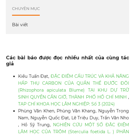
CHUYÊN MỤC
Bài viết
Các bài báo được đọc nhiều nhất của cùng tác
giả
Kiều Tuấn Đạt,
ĐẶC ĐIỂM CẤU TRÚC VÀ KHẢ NĂNG
HẤP THỤ CARBON CỦA QUẦN THỂ ĐƯỚC ĐÔI
(Rhizophora apiculata Blume) TẠI KHU DỰ TRỮ
SINH QUYỂN CẦN GIỜ, THÀNH PHỐ HỒ CHÍ MINH
,
TẠP CHÍ KHOA HỌC LÂM NGHIỆP: Số 3 (2024)
Phùng Văn Khen, Phùng Văn Khang, Nguyễn Trọng
Nam, Nguyễn Quốc Đạt, Lê Triệu Duy, Trần Văn Nho
, Hồ Sỹ Trung,
NGHIÊN CỨU MỘT SỐ ĐẶC ĐIỂM
LÂM HỌC CỦA TRÔM (Sterculia foetida L. ) PHÂN