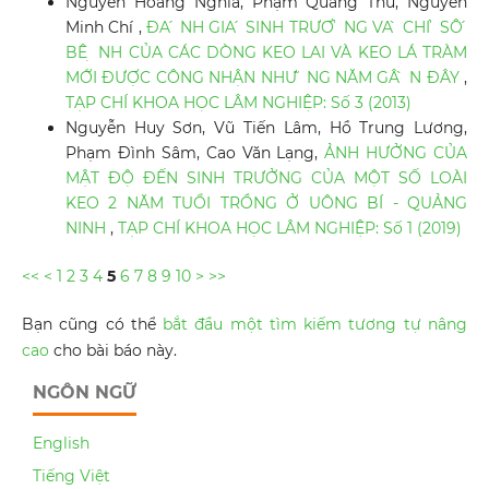
Nguyễn Hoàng Nghĩa, Phạm Quang Thu, Nguyễn
Minh Chí ,
ĐA ́ NH GIA ́ SINH TRƯƠ ̉ NG VA ̀ CHI ̉ SÔ ́
BÊ ̣ NH CỦA CÁC DÒNG KEO LAI VÀ KEO LÁ TRÀM
MỚI ĐƯỢC CÔNG NHẬN NHƯ ̃ NG NĂM GÂ ̀ N ĐÂY
,
TẠP CHÍ KHOA HỌC LÂM NGHIỆP: Số 3 (2013)
Nguyễn Huy Sơn, Vũ Tiến Lâm, Hồ Trung Lương,
Phạm Đình Sâm, Cao Văn Lạng,
ẢNH HƯỞNG CỦA
MẬT ĐỘ ĐẾN SINH TRƯỞNG CỦA MỘT SỐ LOÀI
KEO 2 NĂM TUỔI TRỒNG Ở UÔNG BÍ - QUẢNG
NINH
,
TẠP CHÍ KHOA HỌC LÂM NGHIỆP: Số 1 (2019)
<<
<
1
2
3
4
5
6
7
8
9
10
>
>>
Bạn cũng có thể
bắt đầu một tìm kiếm tương tự nâng
cao
cho bài báo này.
NGÔN NGỮ
English
Tiếng Việt