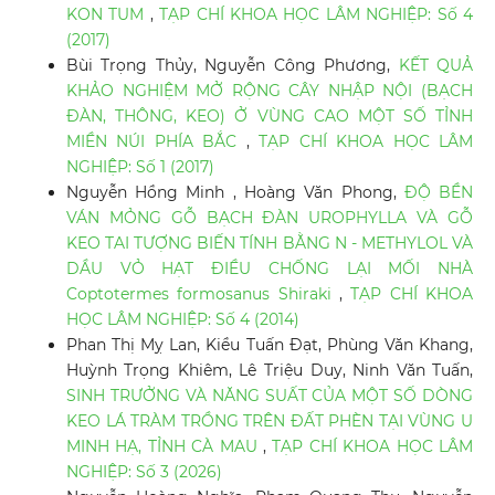
KON TUM
,
TẠP CHÍ KHOA HỌC LÂM NGHIỆP: Số 4
(2017)
Bùi Trọng Thủy, Nguyễn Công Phương,
KẾT QUẢ
KHẢO NGHIỆM MỞ RỘNG CÂY NHẬP NỘI (BẠCH
ĐÀN, THÔNG, KEO) Ở VÙNG CAO MỘT SỐ TỈNH
MIỀN NÚI PHÍA BẮC
,
TẠP CHÍ KHOA HỌC LÂM
NGHIỆP: Số 1 (2017)
Nguyễn Hồng Minh , Hoàng Văn Phong,
ĐỘ BỀN
VÁN MỎNG GỖ BẠCH ĐÀN UROPHYLLA VÀ GỖ
KEO TAI TƯỢNG BIẾN TÍNH BẰNG N - METHYLOL VÀ
DẦU VỎ HẠT ĐIỀU CHỐNG LẠI MỐI NHÀ
Coptotermes formosanus Shiraki
,
TẠP CHÍ KHOA
HỌC LÂM NGHIỆP: Số 4 (2014)
Phan Thị Mỵ Lan, Kiều Tuấn Đạt, Phùng Văn Khang,
Huỳnh Trọng Khiêm, Lê Triệu Duy, Ninh Văn Tuấn,
SINH TRƯỞNG VÀ NĂNG SUẤT CỦA MỘT SỐ DÒNG
KEO LÁ TRÀM TRỒNG TRÊN ĐẤT PHÈN TẠI VÙNG U
MINH HẠ, TỈNH CÀ MAU
,
TẠP CHÍ KHOA HỌC LÂM
NGHIỆP: Số 3 (2026)