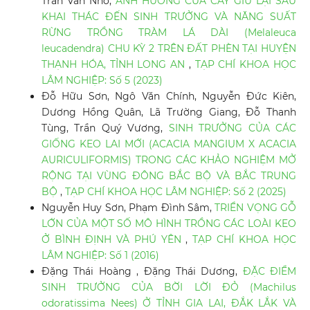
Trần Văn Nho,
ẢNH HƯỞNG CỦA CÂY GIỮ LẠI SAU
KHAI THÁC ĐẾN SINH TRƯỞNG VÀ NĂNG SUẤT
RỪNG TRỒNG TRÀM LÁ DÀI (Melaleuca
leucadendra) CHU KỲ 2 TRÊN ĐẤT PHÈN TẠI HUYỆN
THẠNH HÓA, TỈNH LONG AN
,
TẠP CHÍ KHOA HỌC
LÂM NGHIỆP: Số 5 (2023)
Đỗ Hữu Sơn, Ngô Văn Chính, Nguyễn Đức Kiên,
Dương Hồng Quân, Lã Trường Giang, Đỗ Thanh
Tùng, Trần Quý Vương,
SINH TRƯỞNG CỦA CÁC
GIỐNG KEO LAI MỚI (ACACIA MANGIUM X ACACIA
AURICULIFORMIS) TRONG CÁC KHẢO NGHIỆM MỞ
RỘNG TẠI VÙNG ĐÔNG BẮC BỘ VÀ BẮC TRUNG
BỘ
,
TẠP CHÍ KHOA HỌC LÂM NGHIỆP: Số 2 (2025)
Nguyễn Huy Sơn, Phạm Đình Sâm,
TRIỂN VỌNG GỖ
LỚN CỦA MỘT SỐ MÔ HÌNH TRỒNG CÁC LOÀI KEO
Ở BÌNH ĐỊNH VÀ PHÚ YÊN
,
TẠP CHÍ KHOA HỌC
LÂM NGHIỆP: Số 1 (2016)
Đặng Thái Hoàng , Đặng Thái Dương,
ĐẶC ĐIỂM
SINH TRƯỞNG CỦA BỜI LỜI ĐỎ (Machilus
odoratissima Nees) Ở TỈNH GIA LAI, ĐẮK LẮK VÀ