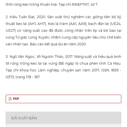
thời rừng keo trồng thuần loài. Tạp chí NN&PTNT, số 7.
2. Kiều Tuấn Đạt, 2020. Sản xuất thử nghiệm các giống tiến bộ kỹ
thuật keo lai (AH1, AH7), Keo lá tràm (AA1, AA9), bạch đàn lai (UE24,
UE27) có năng suất cao đã được công nhận trên líp và bờ bao tại
vùng Tứ giác Long Xuyên, nhằm cung cấp nguyên liệu cho chế biến
ván nhân tạo. Báo cáo kết quả dự án năm 2020.
3. Ngô Văn Ngọc, Võ Ngươn Thảo, 2017. Năng suất và hiệu quả kinh
tế rừng trồng keo lai tại vùng đất ngập lợ chua phèn tỉnh Cà Mau.
Tạp chí Khoa học Lâm nghiệp, chuyên san năm 2017, ISSN: 1859 -
0373, trang 178 - 187
PDF
ĐÃ XUẤT BẢN