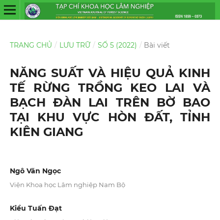
TRANG CHỦ
/
LƯU TRỮ
/
SỐ 5 (2022)
/
Bài viết
NĂNG SUẤT VÀ HIỆU QUẢ KINH
TẾ RỪNG TRỒNG KEO LAI VÀ
BẠCH ĐÀN LAI TRÊN BỜ BAO
TẠI KHU VỰC HÒN ĐẤT, TỈNH
KIÊN GIANG
Ngô Văn Ngọc
Viện Khoa học Lâm nghiệp Nam Bộ
Kiều Tuấn Đạt