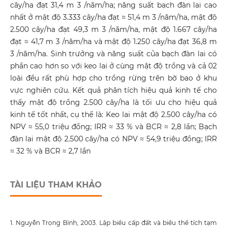
cây/ha đạt 31,4 m 3 /năm/ha; năng suất bạch đàn lai cao
nhất ở mật độ 3.333 cây/ha đạt ≈ 51,4 m 3 /năm/ha, mật độ
2.500 cây/ha đạt 49,3 m 3 /năm/ha, mật độ 1.667 cây/ha
đạt ≈ 41,7 m 3 /năm/ha và mật độ 1.250 cây/ha đạt 36,8 m
3 /năm/ha. Sinh trưởng và năng suất của bạch đàn lai có
phần cao hơn so với keo lai ở cùng mật độ trồng và cả 02
loài đều rất phù hợp cho trồng rừng trên bờ bao ở khu
vực nghiên cứu. Kết quả phân tích hiệu quả kinh tế cho
thấy mật độ trồng 2.500 cây/ha là tối ưu cho hiệu quả
kinh tế tốt nhất, cụ thể là: Keo lai mật độ 2.500 cây/ha có
NPV ≈ 55,0 triệu đồng; IRR ≈ 33 % và BCR ≈ 2,8 lần; Bạch
đàn lai mật độ 2.500 cây/ha có NPV ≈ 54,9 triệu đồng; IRR
≈ 32 % và BCR ≈ 2,7 lần
TÀI LIỆU THAM KHẢO
1. Nguyễn Trọng Bình, 2003. Lập biểu cấp đất và biểu thể tích tạm