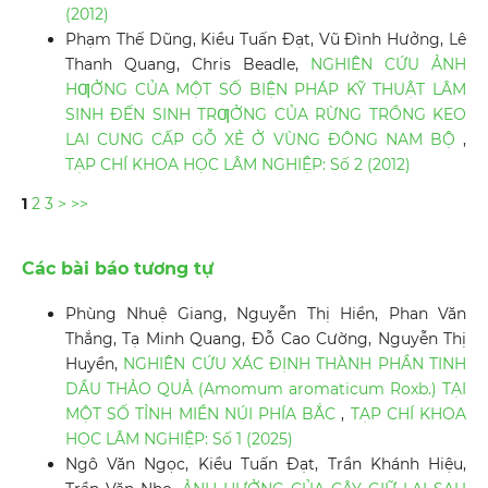
(2012)
Phạm Thế Dũng, Kiều Tuấn Đạt, Vũ Đình Hưởng, Lê
Thanh Quang, Chris Beadle,
NGHIÊN CỨU ẢNH
HƢỞNG CỦA MỘT SỐ BIỆN PHÁP KỸ THUẬT LÂM
SINH ĐẾN SINH TRƢỞNG CỦA RỪNG TRỒNG KEO
LAI CUNG CẤP GỖ XẺ Ở VÙNG ĐÔNG NAM BỘ
,
TẠP CHÍ KHOA HỌC LÂM NGHIỆP: Số 2 (2012)
1
2
3
>
>>
Các bài báo tương tự
Phùng Nhuệ Giang, Nguyễn Thị Hiền, Phan Văn
Thắng, Tạ Minh Quang, Đỗ Cao Cường, Nguyễn Thị
Huyền,
NGHIÊN CỨU XÁC ĐỊNH THÀNH PHẦN TINH
DẦU THẢO QUẢ (Amomum aromaticum Roxb.) TẠI
MỘT SỐ TỈNH MIỀN NÚI PHÍA BẮC
,
TẠP CHÍ KHOA
HỌC LÂM NGHIỆP: Số 1 (2025)
Ngô Văn Ngọc, Kiều Tuấn Đạt, Trần Khánh Hiệu,