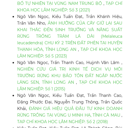
BỐ TỰ NHIÊN TẠI VÙNG NAM TRUNG BỘ
,
TẠP CHÍ
KHOA HỌC LÂM NGHIỆP: Số 3 (2021)
Ngô Văn Ngọc, Kiều Tuấn Đạt, Trần Khánh Hiệu,
Trần Văn Nho,
ẢNH HƯỞNG CỦA CÂY GIỮ LẠI SAU
KHAI THÁC ĐẾN SINH TRƯỞNG VÀ NĂNG SUẤT
RỪNG TRỒNG TRÀM LÁ DÀI (Melaleuca
leucadendra) CHU KỲ 2 TRÊN ĐẤT PHÈN TẠI HUYỆN
THẠNH HÓA, TỈNH LONG AN
,
TẠP CHÍ KHOA HỌC
LÂM NGHIỆP: Số 5 (2023)
Ngô Văn Ngọc, Trần Thanh Cao, Huỳnh Văn Lâm ,
NGHIÊN CỨU GIÁ TRỊ KINH TẾ DỊCH VỤ MÔI
TRƯỜNG RỪNG KHU BẢO TỒN ĐẤT NGẬP NƯỚC
LÁNG SEN, TỈNH LONG AN
,
TẠP CHÍ KHOA HỌC
LÂM NGHIỆP: Số 1 (2015)
Ngô Văn Ngọc, Kiều Tuấn Đạt, Trần Thanh Cao,
Đặng Phước Đại, Nguyễn Trung Thông, Trần Quốc
Khải,
ĐÁNH GIÁ HIỆU QUẢ ĐẦU TƯ KINH DOANH
RỪNG TRỒNG TẠI VÙNG U MINH HẠ, TỈNH CÀ MAU
,
TẠP CHÍ KHOA HỌC LÂM NGHIỆP: Số 2 (2018)