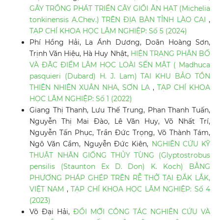
GÂY TRỒNG PHÁT TRIỂN CÂY GIỔI ĂN HẠT (Michelia
tonkinensis A.Chev.) TRÊN ĐỊA BÀN TỈNH LÀO CAI
,
TẠP CHÍ KHOA HỌC LÂM NGHIỆP: Số 5 (2024)
Phí Hồng Hải, La Ánh Dương, Doãn Hoàng Sơn,
Trịnh Văn Hiệu, Hà Huy Nhật,
HIỆN TRẠNG PHÂN BỐ
VÀ ĐẶC ĐIỂM LÂM HỌC LOÀI SẾN MẬT ( Madhuca
pasquieri (Dubard) H. J. Lam) TẠI KHU BẢO TỒN
THIÊN NHIÊN XUÂN NHA, SƠN LA
,
TẠP CHÍ KHOA
HỌC LÂM NGHIỆP: Số 1 (2022)
Giang Thị Thanh, Lưu Thế Trung, Phan Thanh Tuấn,
Nguyễn Thị Mai Đào, Lê Văn Huy, Võ Nhất Trí,
Nguyễn Tấn Phục, Trần Đức Trọng, Võ Thành Tám,
Ngô Văn Cầm, Nguyễn Đức Kiên,
NGHIÊN CỨU KỸ
THUẬT NHÂN GIỐNG THỦY TÙNG (Glyptostrobus
pensilis (Staunton Ex D. Don) K. Koch) BẰNG
PHƯƠNG PHÁP GHÉP TRÊN RỄ THỞ TẠI ĐẮK LẮK,
VIỆT NAM
,
TẠP CHÍ KHOA HỌC LÂM NGHIỆP: Số 4
(2023)
Võ Đại Hải,
ĐỔI MỚI CÔNG TÁC NGHIÊN CỨU VÀ