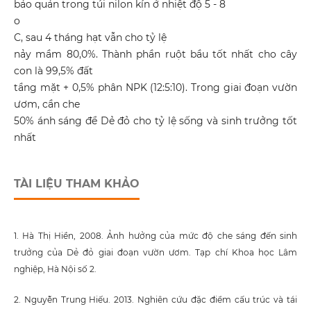
bảo quản trong túi nilon kín ở nhiệt độ 5 - 8
o
C, sau 4 tháng hạt vẫn cho tỷ lệ
nảy mầm 80,0%. Thành phần ruột bầu tốt nhất cho cây
con là 99,5% đất
tầng mặt + 0,5% phân NPK (12:5:10). Trong giai đoạn vườn
ươm, cần che
50% ánh sáng để Dẻ đỏ cho tỷ lệ sống và sinh trưởng tốt
nhất
TÀI LIỆU THAM KHẢO
1. Hà Thị Hiền, 2008. Ảnh hưởng của mức độ che sáng đến sinh
trưởng của Dẻ đỏ giai đoạn vườn ươm. Tạp chí Khoa học Lâm
nghiệp, Hà Nội số 2.
2. Nguyễn Trung Hiếu. 2013. Nghiên cứu đặc điểm cấu trúc và tái