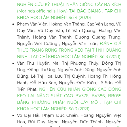
NGHIÊN CỨU KỸ THUẬT NHÂN GIỐNG CÂY BA KÍCH
(Morinda officinalis How) TẠI BẮC GIANG
,
TẠP CHÍ
KHOA HỌC LÂM NGHIỆP: Số 4 (2020)
Phạm Văn Viện, Hoàng Văn Thắng, Cao Văn Lạng, Vũ
Duy Văn, Vũ Duy Văn, Lê Văn Quang, Hoàng Văn
Thành, Hoàng Văn Thanh, Dương Quang Trung,
Nguyễn Việt Cường , Nguyễn Văn Tuấn,
ĐÁNH GIÁ
THỰC TRẠNG RỪNG TRỒNG KEO TẠI T Ỉ NH QUẢNG
NINH
,
TẠP CHÍ KHOA HỌC LÂM NGHIỆP: Số 3 (2021)
Văn Thu Huyền, Mai Thị Phương Thúy, Đồng Thị
Ưng, Đồng Thị Ưng, Nguyễn Anh Dũng, Nguyễn Anh
Dũng, Lê Thị Hoa, Lưu Thị Quỳnh, Hoàng Thị Hồng
Hạnh, Đỗ Hữu Sơn, Nguyễn Đức Kiên, Lê Sơn, Đỗ
Tiến Phát,
NGHIÊN CỨU NHÂN GIỐNG CÁC DÒNG
KEO LAI NĂNG SUẤT CAO BV376, BV586, BB055
BẰNG PHƯƠNG PHÁP NUÔI CẤY MÔ
,
TẠP CHÍ
KHOA HỌC LÂM NGHIỆP: Số 3 (2021)
Võ Đại Hải, Phạm Đức Chiến, Hoàng Nguyễn Việt
Hoa, Bùi Duy Ngọc, Nguyễn Đức Thành, Nguyễn