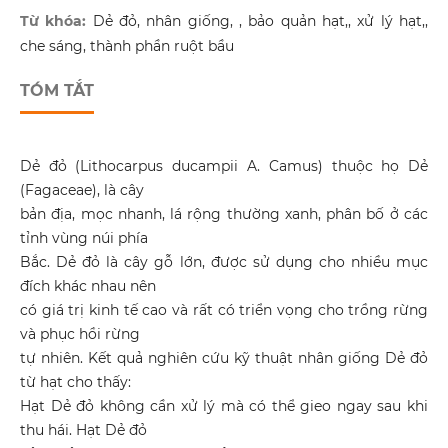
Từ khóa:
Dẻ đỏ, nhân giống, , bảo quản hạt,, xử lý hạt,,
che sáng, thành phần ruột bầu
TÓM TẮT
Dẻ đỏ (Lithocarpus ducampii A. Camus) thuộc họ Dẻ
(Fagaceae), là cây
bản địa, mọc nhanh, lá rộng thường xanh, phân bố ở các
tỉnh vùng núi phía
Bắc. Dẻ đỏ là cây gỗ lớn, được sử dụng cho nhiều mục
đích khác nhau nên
có giá trị kinh tế cao và rất có triển vọng cho trồng rừng
và phục hồi rừng
tự nhiên. Kết quả nghiên cứu kỹ thuật nhân giống Dẻ đỏ
từ hạt cho thấy:
Hạt Dẻ đỏ không cần xử lý mà có thể gieo ngay sau khi
thu hái. Hạt Dẻ đỏ