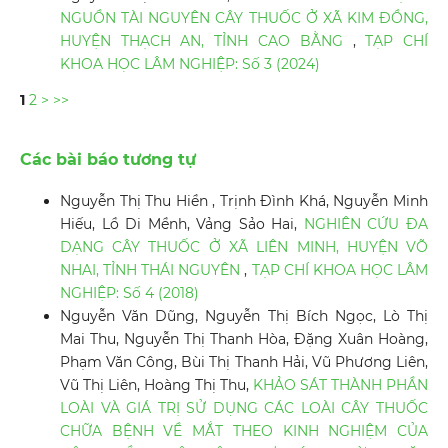
NGUỒN TÀI NGUYÊN CÂY THUỐC Ở XÃ KIM ĐỒNG,
HUYỆN THẠCH AN, TỈNH CAO BẰNG
,
TẠP CHÍ
KHOA HỌC LÂM NGHIỆP: Số 3 (2024)
1
2
>
>>
Các bài báo tương tự
Nguyễn Thị Thu Hiền , Trịnh Đình Khá, Nguyễn Minh
Hiếu, Lồ Di Mềnh, Vảng Sảo Hai,
NGHIÊN CỨU ĐA
DẠNG CÂY THUỐC Ở XÃ LIÊN MINH, HUYỆN VÕ
NHAI, TỈNH THÁI NGUYÊN
,
TẠP CHÍ KHOA HỌC LÂM
NGHIỆP: Số 4 (2018)
Nguyễn Văn Dũng, Nguyễn Thị Bích Ngọc, Lò Thị
Mai Thu, Nguyễn Thị Thanh Hòa, Đặng Xuân Hoàng,
Phạm Văn Công, Bùi Thị Thanh Hải, Vũ Phương Liên,
Vũ Thị Liên, Hoàng Thị Thu,
KHẢO SÁT THÀNH PHẦN
LOÀI VÀ GIÁ TRỊ SỬ DỤNG CÁC LOÀI CÂY THUỐC
CHỮA BỆNH VỀ MẮT THEO KINH NGHIỆM CỦA