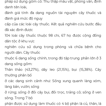
pháp sử dụng gồm có: Thu thập mẫu vật, phỏng vấn, định
danh tên loài,
đánh giá tính đa dạng nguồn tài nguyên cây thuốc và
đánh giá mức độ nguy
cấp của các loài cây thuốc. Kết quả nghiên cứu bước đầu
đã xác định được
104 loài cây thuốc thuộc 98 chi, 67 họ được cộng đồng
dân tộc ở khu vực
nghiên cứu sử dụng trong phòng và chữa bệnh cho
người dân. Cây thuốc
thuộc 6 dạng sống chính, trong đó tập trung phần lớn ở 3
dạng sống gồm:
Thân thảo (43,27%), dây leo (21,15%), bụi (15,38%). Cây
thường phân bố
ở các dạng sinh cảnh như: Sống xung quanh làng xóm,
làng bản, vườn; sống
ở rừng; sống ở đồi cây bụi, đồi trọc, trảng cỏ; sống ở ven
sông. Trong 7 bộ
phận được sử dụng làm thuốc có 4 bộ phận là củ, thân, lá