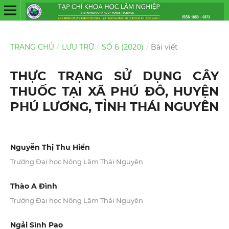
TRANG CHỦ
/
LƯU TRỮ
/
SỐ 6 (2020)
/
Bài viết
THỰC TRẠNG SỬ DỤNG CÂY
THUỐC TẠI XÃ PHÚ ĐÔ, HUYỆN
PHÚ LƯƠNG, TỈNH THÁI NGUYÊN
Nguyễn Thị Thu Hiền
Trường Đại học Nông Lâm Thái Nguyên
Thào A Đình
Trường Đại học Nông Lâm Thái Nguyên
Ngải Sình Pao