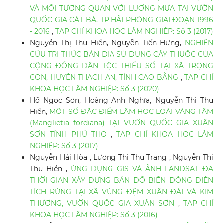
VÀ MỐI TƯƠNG QUAN VỚI LƯỢNG MƯA TẠI VƯỜN
QUỐC GIA CÁT BÀ, TP HẢI PHÒNG GIAI ĐOẠN 1996
- 2016
,
TẠP CHÍ KHOA HỌC LÂM NGHIỆP: Số 3 (2017)
Nguyễn Thị Thu Hiền, Nguyễn Tiến Hưng,
NGHIÊN
CỨU TRI THỨC BẢN ĐỊA SỬ DỤNG CÂY THUỐC CỦA
CỘNG ĐỒNG DÂN TỘC THIỂU SỐ TẠI XÃ TRỌNG
CON, HUYỆN THẠCH AN, TỈNH CAO BẰNG
,
TẠP CHÍ
KHOA HỌC LÂM NGHIỆP: Số 3 (2020)
Hồ Ngọc Sơn, Hoàng Anh Nghĩa, Nguyễn Thị Thu
Hiền,
MỘT SỐ ĐẶC ĐIỂM LÂM HỌC LOÀI VÀNG TÂM
(Manglietia fordiana) TẠI VƯỜN QUỐC GIA XUÂN
SƠN TỈNH PHÚ THỌ
,
TẠP CHÍ KHOA HỌC LÂM
NGHIỆP: Số 3 (2017)
Nguyễn Hải Hòa , Lượng Thị Thu Trang , Nguyễn Thị
Thu Hiền ,
ỨNG DỤNG GIS VÀ ẢNH LANDSAT ĐA
THỜI GIAN XÂY DỰNG BẢN ĐỒ BIẾN ĐỘNG DIỆN
TÍCH RỪNG TẠI XÃ VÙNG ĐỆM XUÂN ĐÀI VÀ KIM
THƯỢNG, VƯỜN QUỐC GIA XUÂN SƠN
,
TẠP CHÍ
KHOA HỌC LÂM NGHIỆP: Số 3 (2016)