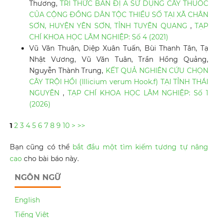
Thương,
TRI THỨC BẢN ĐỊ A SỬ DỤNG CÂY THUỐC
CỦA CỘNG ĐỒNG DÂN TỘC THIỂU SỐ TẠI XÃ CHÂN
SƠN, HUYỆN YÊN SƠN, TỈNH TUYÊN QUANG
,
TẠP
CHÍ KHOA HỌC LÂM NGHIỆP: Số 4 (2021)
Vũ Văn Thuận, Diệp Xuân Tuấn, Bùi Thanh Tân, Tạ
Nhật Vương, Vũ Văn Tuân, Trần Hồng Quảng,
Nguyễn Thành Trung,
KẾT QUẢ NGHIÊN CỨU CHỌN
CÂY TRỘI HỒI (Illicium verum Hook.f) TẠI TỈNH THÁI
NGUYÊN
,
TẠP CHÍ KHOA HỌC LÂM NGHIỆP: Số 1
(2026)
1
2
3
4
5
6
7
8
9
10
>
>>
Bạn cũng có thể
bắt đầu một tìm kiếm tương tự nâng
cao
cho bài báo này.
NGÔN NGỮ
English
Tiếng Việt