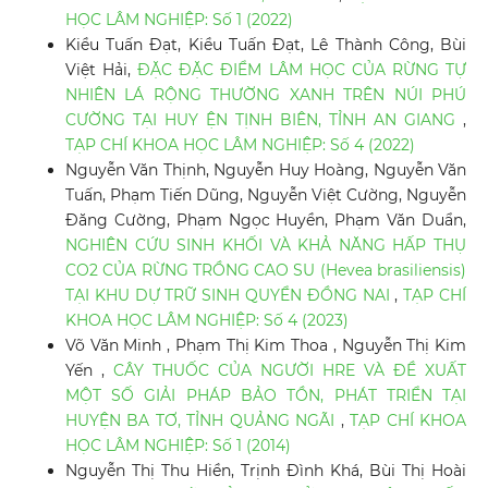
HỌC LÂM NGHIỆP: Số 1 (2022)
Kiều Tuấn Đạt, Kiều Tuấn Đạt, Lê Thành Công, Bùi
Việt Hải,
ĐẶC ĐẶC ĐIỂM LÂM HỌC CỦA RỪNG TỰ
NHIÊN LÁ RỘNG THƯỜNG XANH TRÊN NÚI PHÚ
CƯỜNG TẠI HUY ỆN TỊNH BIÊN, TỈNH AN GIANG
,
TẠP CHÍ KHOA HỌC LÂM NGHIỆP: Số 4 (2022)
Nguyễn Văn Thịnh, Nguyễn Huy Hoàng, Nguyễn Văn
Tuấn, Phạm Tiến Dũng, Nguyễn Việt Cường, Nguyễn
Đăng Cường, Phạm Ngọc Huyền, Phạm Văn Duẩn,
NGHIÊN CỨU SINH KHỐI VÀ KHẢ NĂNG HẤP THỤ
CO2 CỦA RỪNG TRỒNG CAO SU (Hevea brasiliensis)
TẠI KHU DỰ TRỮ SINH QUYỂN ĐỒNG NAI
,
TẠP CHÍ
KHOA HỌC LÂM NGHIỆP: Số 4 (2023)
Võ Văn Minh , Phạm Thị Kim Thoa , Nguyễn Thị Kim
Yến ,
CÂY THUỐC CỦA NGƯỜI HRE VÀ ĐỀ XUẤT
MỘT SỐ GIẢI PHÁP BẢO TỒN, PHÁT TRIỂN TẠI
HUYỆN BA TƠ, TỈNH QUẢNG NGÃI
,
TẠP CHÍ KHOA
HỌC LÂM NGHIỆP: Số 1 (2014)
Nguyễn Thị Thu Hiền, Trịnh Đình Khá, Bùi Thị Hoài