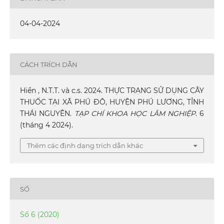
04-04-2024
CÁCH TRÍCH DẪN
Hiền , N.T.T. và c.s. 2024. THỰC TRẠNG SỬ DỤNG CÂY
THUỐC TẠI XÃ PHÚ ĐÔ, HUYỆN PHÚ LƯƠNG, TỈNH
THÁI NGUYÊN.
TẠP CHÍ KHOA HỌC LÂM NGHIỆP
. 6
(tháng 4 2024).
Thêm các định dạng trích dẫn khác
SỐ
Số 6 (2020)