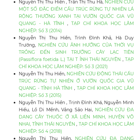
Nguyễn Thị Thu Hiền , Trần Thị Thu Hà,
NGHIÊN CỨU
MỘT SỐ ĐẶC ĐIỂM CẤU TRÚC RỪNG TỰ NHIÊN LÁ
RỘNG THƯỜNG XANH TẠI VƯỜN QUỐC GIA VŨ
QUANG - HÀ TĨNH
,
TẠP CHÍ KHOA HỌC LÂM
NGHIỆP: Số 3 (2014)
Nguyễn Thị Thu Hiền, Trình Đình Khả, Hà Duy
Trường,
NGHIÊN CỨU ẢNH HƯỞNG CỦA THỜI VỤ
TRỒNG ĐẾN SINH TRƯỞNG CÂY LẠC TIÊN
(Passiflora foetida L.) TẠI T ỈNH THÁI NGUYÊN
,
TẠP
CHÍ KHOA HỌC LÂM NGHIỆP: Số 3 (2021)
Nguyễn Thị Thu Hiền,
NGHIÊN CỨU ĐỘNG THÁI CẤU
TRÚC RỪNG TỰ NHIÊN Ở VƯỜN QUỐC GIA VŨ
QUANG - TỈNH HÀ TĨNH
,
TẠP CHÍ KHOA HỌC LÂM
NGHIỆP: Số 3 (2015)
Nguyễn Thị Thu Hiền , Trịnh Đình Khá, Nguyễn Minh
Hiếu, Lồ Di Mềnh, Vảng Sảo Hai,
NGHIÊN CỨU ĐA
DẠNG CÂY THUỐC Ở XÃ LIÊN MINH, HUYỆN VÕ
NHAI, TỈNH THÁI NGUYÊN
,
TẠP CHÍ KHOA HỌC LÂM
NGHIỆP: Số 4 (2018)
Nguyễn Thị Thu Hiền,
NGHIÊN CỨU ĐA DẠNG