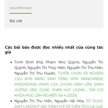
CHUYÊN MỤC
Bài viết
Các bài báo được đọc nhiều nhất của cùng tác
giả
Trịnh Đình Khá, Phạm Như Quỳnh, Nguyễn Thị
Quỳnh, Nguyễn Thị Thúy Hiền, Nguyễn Thị Thu Hiền,
Nguyễn Thị Thu Huyền,
TUYỂN CHỌN VÀ NGHIÊN
CỨU KHẢ NĂNG SINH TỔNG HỢP MANGANESE
PEROXIDASE (MnP) CỦA CHỦNG NẤM LỚN, ĐỊNH
HƯỚNG ỨNG DỤNG PHÂN HỦY LIGNIN
,
TẠP CHÍ
KHOA HỌC LÂM NGHIỆP: Số 4 (2023)
Nguyễn Thị Thu Hiền, Nguyễn Hải Hòa,
SỬ DỤNG
ẢNH LANDSAT XÁC ĐỊNH CHỈ SỐ DIỆN TÍCH LÁ (LAI)