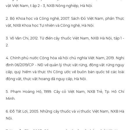
vật Việt Nam, t ập 2 - 3, NXB Nông nghiệp, Hà Nội.
2. Bộ Khoa học và Công nghệ, 2007. Sách Đỏ Việt Nam, phần Thực
vật, NXB Khoa học Tự nhiên và Công nghệ, Hà Nội.
3. Võ Văn Chi, 2012. Từ điển cây thuốc Việt Nam, NXB Hà Nội, tập 1 -
2.
4. Chính phủ nước Cộng hòa xã hội chủ nghĩa Việt Nam, 2019. Nghị
định 06/2019/CP - NĐ về quản lý thực vật rừng, động vật rừng nguy
cấp, quý hiếm và thực thi Công ước về buôn bán quốc tế các loài
động vật, thực vật hoang dã nguy cấp, Hà Nội.
5. Phạm Hoàng Hộ, 1999. Cây cỏ Việt Nam, NXB Trẻ, Tp. Hồ Chí
Minh.
6. Đỗ Tất Lợi, 2005. Những cây thuốc và vị thuốc Việt Nam, NXB Hà
Nội.