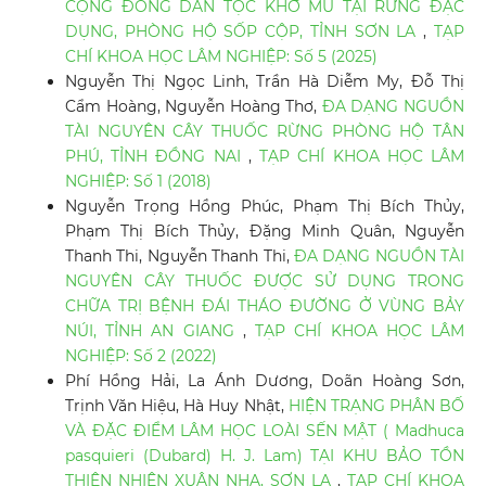
CỘNG ĐỒNG DÂN TỘC KHƠ MÚ TẠI RỪNG ĐẶC
DỤNG, PHÒNG HỘ SỐP CỘP, TỈNH SƠN LA
,
TẠP
CHÍ KHOA HỌC LÂM NGHIỆP: Số 5 (2025)
Nguyễn Thị Ngọc Linh, Trần Hà Diễm My, Đỗ Thị
Cẩm Hoàng, Nguyễn Hoàng Thơ,
ĐA DẠNG NGUỒN
TÀI NGUYÊN CÂY THUỐC RỪNG PHÒNG HỘ TÂN
PHÚ, TỈNH ĐỒNG NAI
,
TẠP CHÍ KHOA HỌC LÂM
NGHIỆP: Số 1 (2018)
Nguyễn Trọng Hồng Phúc, Phạm Thị Bích Thủy,
Phạm Thị Bích Thủy, Đặng Minh Quân, Nguyễn
Thanh Thi, Nguyễn Thanh Thi,
ĐA DẠNG NGUỒN TÀI
NGUYÊN CÂY THUỐC ĐƯỢC SỬ DỤNG TRONG
CHỮA TRỊ BỆNH ĐÁI THÁO ĐƯỜNG Ở VÙNG BẢY
NÚI, TỈNH AN GIANG
,
TẠP CHÍ KHOA HỌC LÂM
NGHIỆP: Số 2 (2022)
Phí Hồng Hải, La Ánh Dương, Doãn Hoàng Sơn,
Trịnh Văn Hiệu, Hà Huy Nhật,
HIỆN TRẠNG PHÂN BỐ
VÀ ĐẶC ĐIỂM LÂM HỌC LOÀI SẾN MẬT ( Madhuca
pasquieri (Dubard) H. J. Lam) TẠI KHU BẢO TỒN
THIÊN NHIÊN XUÂN NHA, SƠN LA
,
TẠP CHÍ KHOA