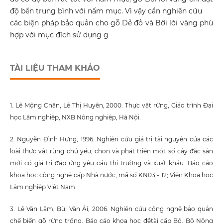
độ bền trung bình với nấm mục. Vì vậy cần nghiên cứu
các biện pháp bảo quản cho gỗ Dẻ đỏ và Bời lời vàng phù
hợp với mục đích sử dụng g
TÀI LIỆU THAM KHẢO
1. Lê Mộng Chân, Lê Thị Huyên, 2000. Thực vật rừng, Giáo trình Đại
học Lâm nghiệp, NXB Nông nghiệp, Hà Nội.
2. Nguyễn Đình Hưng, 1996. Nghiên cứu giá trị tài nguyên của các
loài thực vật rừng chủ yếu, chọn và phát triển một số cây đặc sản
mới có giá trị đáp ứng yêu cầu thị trường và xuất khẩu. Báo cáo
khoa học công nghệ cấp Nhà nước, mã số KN03 - 12; Viện Khoa học
Lâm nghiệp Việt Nam.
3. Lê Văn Lâm, Bùi Văn Ái, 2006. Nghiên cứu công nghệ bảo quản
chế biến gỗ rừng trồng, Báo cáo khoa học đềtài cấp Bộ, Bộ Nông