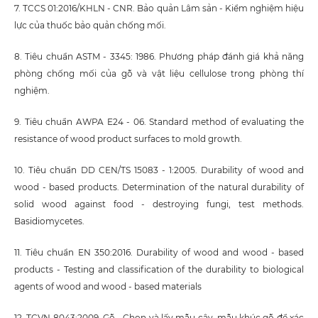
7. TCCS 01:2016/KHLN - CNR. Bảo quản Lâm sản - Kiểm nghiệm hiệu
lực của thuốc bảo quản chống mối.
8. Tiêu chuẩn ASTM - 3345: 1986. Phương pháp đánh giá khả năng
phòng chống mối của gỗ và vật liệu cellulose trong phòng thí
nghiệm.
9. Tiêu chuẩn AWPA E24 - 06. Standard method of evaluating the
resistance of wood product surfaces to mold growth.
10. Tiêu chuẩn DD CEN/TS 15083 - 1:2005. Durability of wood and
wood - based products. Determination of the natural durability of
solid wood against food - destroying fungi, test methods.
Basidiomycetes.
11. Tiêu chuẩn EN 350:2016. Durability of wood and wood - based
products - Testing and classification of the durability to biological
agents of wood and wood - based materials
12. TCVN 8043:2009. Gỗ - Chọn và lấy mẫu cây, mẫu khúc gỗ để xác