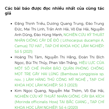
Các bài báo được đọc nhiều nhất của cùng tác
giả
Đặng Thịnh Triều, Dương Quang Trung, Đào Trung
Đức, Mai Thị Linh, Trần Anh Hải, Võ Đại Hải, Nguyễn
Anh Dũng, Đào Hùng Mạnh,
NGHIÊN CỨU KỸ THUẬT
NHÂN GIỐNG CÂY DẺ ĐỎ ( Lithocarpus ducampii A.
Camus) TỪ HẠT
,
TẠP CHÍ KHOA HỌC LÂM NGHIỆP:
Số 5 (2021)
Hoàng Thị Tám, Nguyễn Thị Hằng, Đoàn Thị Bích
Ngọc, Bùi Thị Thủy, Phan Văn Thắng,
HIỆU LỰC CỦA
MỘT SỐ CHẾ PHẨM BẢO QUẢN PHÒNG CHỐNG
MỌT TRE GÂY HẠI LÙNG (Bambusa Longgissia sp.
nov. ) LÀM HÀNG THỦ CÔNG MỸ NGHỆ
,
TẠP CHÍ
KHOA HỌC LÂM NGHIỆP: Số 3 (2023)
Kim Ngọc Quang, Nguyễn Mai Thơm, Võ Đại Hải,
NGHIÊN CỨU KỸ THUẬT NHÂN GIỐNG CÂY BA KÍCH
(Morinda officinalis How) TẠI BẮC GIANG
,
TẠP CHÍ
KHOA HỌC LÂM NGHIỆP: Số 4 (2020)