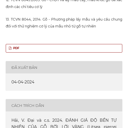
định các chỉ tiêu cơ lý
13. TCVN 8044, 2014. Gỗ - Phương pháp lấy mẫu và yêu cầu chung
đối với thử nghiệm cơ lý của mẫu nhỏ từ gỗ tự nhiên
PDF
ĐÃ XUẤT BẢN
04-04-2024
CÁCH TRÍCH DẪN
Hải, V. Đại và c.s. 2024. ĐÁNH GIÁ ĐỘ BỀN TỰ
NHIÊN CỦA GỖ BỜI LỜI VÀNG (Litsea pierrei