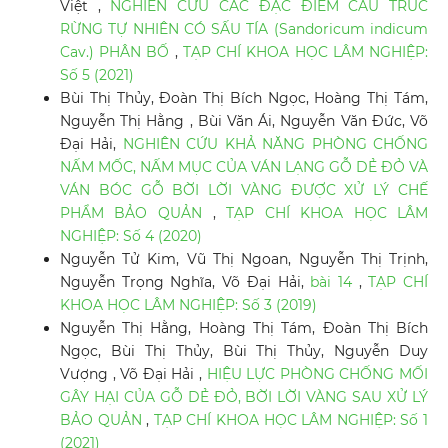
Việt ,
NGHIÊN CỨU CÁC ĐẶC ĐIỂM CẤU TRÚC
RỪNG TỰ NHIÊN CÓ SẤU TÍA (Sandoricum indicum
Cav.) PHÂN BỐ
,
TẠP CHÍ KHOA HỌC LÂM NGHIỆP:
Số 5 (2021)
Bùi Thị Thủy, Đoàn Thị Bích Ngọc, Hoàng Thị Tám,
Nguyễn Thị Hằng , Bùi Văn Ái, Nguyễn Văn Đức, Võ
Đại Hải,
NGHIÊN CỨU KHẢ NĂNG PHÒNG CHỐNG
NẤM MỐC, NẤM MỤC CỦA VÁN LẠNG GỖ DẺ ĐỎ VÀ
VÁN BÓC GỖ BỜI LỜI VÀNG ĐƯỢC XỬ LÝ CHẾ
PHẨM BẢO QUẢN
,
TẠP CHÍ KHOA HỌC LÂM
NGHIỆP: Số 4 (2020)
Nguyễn Tử Kim, Vũ Thị Ngoan, Nguyễn Thị Trịnh,
Nguyễn Trọng Nghĩa, Võ Đại Hải,
bài 14
,
TẠP CHÍ
KHOA HỌC LÂM NGHIỆP: Số 3 (2019)
Nguyễn Thị Hằng, Hoàng Thị Tám, Đoàn Thị Bích
Ngọc, Bùi Thị Thủy, Bùi Thị Thủy, Nguyễn Duy
Vượng , Võ Đại Hải ,
HIỆU LỰC PHÒNG CHỐNG MỐI
GÂY HẠI CỦA GỖ DẺ ĐỎ, BỜI LỜI VÀNG SAU XỬ LÝ
BẢO QUẢN
,
TẠP CHÍ KHOA HỌC LÂM NGHIỆP: Số 1
(2021)