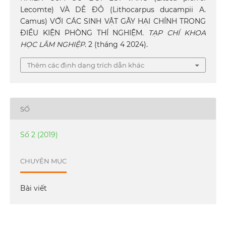
Lecomte) VÀ DẺ ĐỎ (Lithocarpus ducampii A.
Camus) VỚI CÁC SINH VẬT GÂY HẠI CHÍNH TRONG
ĐIỀU KIỆN PHÒNG THÍ NGHIỆM.
TẠP CHÍ KHOA
HỌC LÂM NGHIỆP
. 2 (tháng 4 2024).
Thêm các định dạng trích dẫn khác
SỐ
Số 2 (2019)
CHUYÊN MỤC
Bài viết