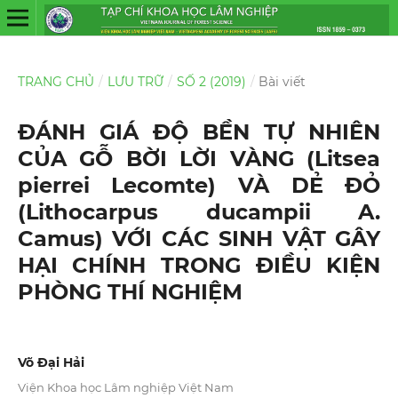
TRANG CHỦ
/
LƯU TRỮ
/
SỐ 2 (2019)
/
Bài viết
ĐÁNH GIÁ ĐỘ BỀN TỰ NHIÊN
CỦA GỖ BỜI LỜI VÀNG (Litsea
pierrei Lecomte) VÀ DẺ ĐỎ
(Lithocarpus ducampii A.
Camus) VỚI CÁC SINH VẬT GÂY
HẠI CHÍNH TRONG ĐIỀU KIỆN
PHÒNG THÍ NGHIỆM
Võ Đại Hải
Viện Khoa học Lâm nghiệp Việt Nam