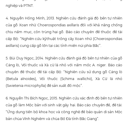
nghiệp và PTNT.
4. Nguyễn Hồng Minh, 2013. Nghiên cứu đánh giá độ bền tự nhiên
của gỗ Xoan nhừ Choerospondias axillaris đối với khả năng chống
chịu nấm mục, côn trùng hại gỗ. Báo cáo chuyên đề thuộc đề tài
cấp Bộ: “Nghiên cứu kỹthuật trồng cây Xoan nhừ (Choerospondias
axillaris) cung cấp gỗ lớn tại các tỉnh miền núi phía Bắc”.
5. Bùi Duy Ngọc, 2014. Nghiên cứu đánh giá độ bền tự nhiên của gỗ
Cáng lò, Vối thuốc và Xà cừ lá nhỏ với nấm mốc A. niger. Báo cáo
chuyên đề thuộc đề tài cấp Bộ: “Nghiên cứu sử dụng gỗ Cáng lò
(Betula alnoides), Vối thuốc (Schima wallichii), Xà Cừ lá nhỏ
(Swietenia microphylla) để sản xuất đồ mộc”.
6. Nguyễn Thị Bích Ngọc, 2015. Nghiên cứu xác định độ bền tự nhiên
của gỗ làm Mộc bản với sinh vật gây hại. Báo cáo chuyên đề, đề tài:
“Ứng dụng tiến bộ khoa học và công nghệ để bảo quản di sản Mộc
bản chùa Vĩnh Nghiêm và chùa Bổ Đà tỉnh Bắc Giang”.