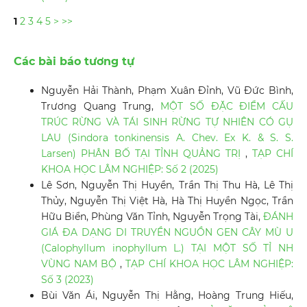
1
2
3
4
5
>
>>
Các bài báo tương tự
Nguyễn Hải Thành, Phạm Xuân Đỉnh, Vũ Đức Bình,
Trương Quang Trung,
MỘT SỐ ĐẶC ĐIỂM CẤU
TRÚC RỪNG VÀ TÁI SINH RỪNG TỰ NHIÊN CÓ GỤ
LAU (Sindora tonkinensis A. Chev. Ex K. & S. S.
Larsen) PHÂN BỐ TẠI TỈNH QUẢNG TRỊ
,
TẠP CHÍ
KHOA HỌC LÂM NGHIỆP: Số 2 (2025)
Lê Sơn, Nguyễn Thị Huyền, Trần Thị Thu Hà, Lê Thị
Thủy, Nguyễn Thị Việt Hà, Hà Thị Huyền Ngọc, Trần
Hữu Biển, Phùng Văn Tỉnh, Nguyễn Trọng Tài,
ĐÁNH
GIÁ ĐA DẠNG DI TRUYỀN NGUỒN GEN CÂY MÙ U
(Calophyllum inophyllum L.) TẠI MỘT SỐ TỈ NH
VÙNG NAM BỘ
,
TẠP CHÍ KHOA HỌC LÂM NGHIỆP:
Số 3 (2023)
Bùi Văn Ái, Nguyễn Thị Hằng, Hoàng Trung Hiếu,