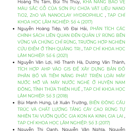
Hoàng Thị Tám, Bùi Thị Thủy,
KHẢ NĂNG BẢO VỆ
MÀU SẮC GỖ CỦA SƠN PU CHỨA VẬT LIỆU NANO
TiO2, ZnO VÀ NANOCLAY HYDROPHILIC
,
TẠP CHÍ
KHOA HỌC LÂM NGHIỆP: Số 4 (2017)
Nguyễn Hoàng Tiệp, Võ Đại Hải,
PHÂN TÍCH CÁC
CHÍNH SÁCH LIÊN QUAN ĐẾN QUẢN LÝ RỪNG BỀN
VỮNG VÀ CHỨNG CHỈ RỪNG, TRƯỜNG HỢP NGHIÊN
CỨU ĐIỂM Ở TỈNH QUẢNG TRỊ
,
TẠP CHÍ KHOA HỌC
LÂM NGHIỆP: Số 6 (2021)
Nguyễn Văn Lợi, Hồ Thanh Hà, Dương Văn Thành,
TÍCH HỢP AHP VÀO GIS ĐỂ XÂY DỰNG BẢN ĐỒ
PHÂN BỐ VÀ TIỀM NĂNG PHÁT TRIỂN LOÀI MÂY
NƯỚC MỠ VÀ MÂY NƯỚC NGHÉ Ở HUYỆN NAM
ĐÔNG, TỈNH THỪA THIÊN HUẾ
,
TẠP CHÍ KHOA HỌC
LÂM NGHIỆP: Số 3 (2018)
Bùi Mạnh Hưng, Lê Xuân Trường,
BIẾN ĐỘNG CẤU
TRÚC VÀ CHẤT LƯỢNG TẦNG CÂY CAO RỪNG TỰ
NHIÊN TẠI VƯỜN QUỐC GIA KON KA KINH, GIA LAI
,
TẠP CHÍ KHOA HỌC LÂM NGHIỆP: Số 3 (2017)
Nguyễn Thị Oanh, Nguyễn Văn Nghĩa, Nguyễn