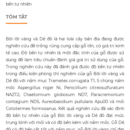
bền tự nhiên
TÓM TẮT
Bời lời vàng và Dẻ đỏ là hai loài cây bản địa đang được
nghiên cứu để trồng rừng cung cấp gỗ lớn, có giá trị kinh
tế cao. Độ bền tự nhiên là một đặc tính của gỗ được sử
dụng để làm tiêu chuẩn đánh giá giá trị sử dụng của gỗ.
Trong nghiên cứu này đã đánh giá được độ bền tự nhiên
trong điều kiện phòng thí nghiệm của gỗ Bời lời vàng và
Dẻ đỏ với nấm mục Trametes corrugata T1, 5 chùng nấm
mốc Aspergillus niger Ni, Penicillium citreosulfuratum
NA27.2, Chaetomium globosum ND7, Paracremonium
contagium ND5, Aureobasidium pullulans Apu00 và mối
Cototermes formosanus. Kết quả nghiên cứu đã xác định
độ bền tự nhiên của gỗ Bời lời vàng và Dẻ đỏ đạt mức
trung bình với mối và có độ bền kém với nấm mốc. Gỗ Dẻ
đỏ có độ bền rất tốt với nấm mục, gỗ Bời lời vàng chỉ đạt