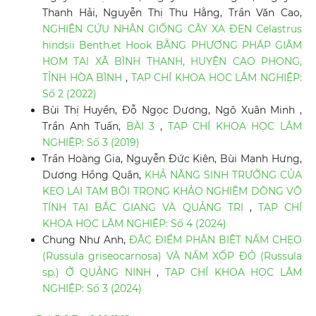
Thanh Hải, Nguyễn Thị Thu Hằng, Trần Văn Cao,
NGHIÊN CỨU NHÂN GIỐNG CÂY XẠ ĐEN Celastrus
hindsii Benth.et Hook BẰNG PHƯƠNG PHÁP GIÂM
HOM TẠI XÃ BÌNH THANH, HUYỆN CAO PHONG,
TỈNH HÒA BÌNH
,
TẠP CHÍ KHOA HỌC LÂM NGHIỆP:
Số 2 (2022)
Bùi Thị Huyền, Đỗ Ngọc Dương, Ngô Xuân Minh ,
Trần Anh Tuấn,
BÀI 3
,
TẠP CHÍ KHOA HỌC LÂM
NGHIỆP: Số 3 (2019)
Trần Hoàng Gia, Nguyễn Đức Kiên, Bùi Mạnh Hưng,
Dương Hồng Quân,
KHẢ NĂNG SINH TRƯỞNG CỦA
KEO LAI TAM BỘI TRONG KHẢO NGHIỆM DÒNG VÔ
TÍNH TẠI BẮC GIANG VÀ QUẢNG TRỊ
,
TẠP CHÍ
KHOA HỌC LÂM NGHIỆP: Số 4 (2024)
Chung Như Anh,
ĐẶC ĐIỂM PHÂN BIỆT NẤM CHẸO
(Russula griseocarnosa) VÀ NẤM XỐP ĐỎ (Russula
sp.) Ở QUẢNG NINH
,
TẠP CHÍ KHOA HỌC LÂM
NGHIỆP: Số 3 (2024)