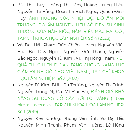
Bùi Thị Thủy, Hoàng Thị Tám, Hoàng Trung Hiếu,
Nguyễn Thị Hằng, Đoàn Thị Bích Ngọc, Quách Đình
Huy,
ẢNH HƯỞNG CỦA NHIỆT ĐỘ, ĐỘ ẨM MÔI
TRƯỜNG, ĐỘ ẨM NGUYÊN LIỆU GỖ ĐẾN SỰ SINH
TRƯỞNG CỦA NẤM MỐC, NẤM BIẾN MÀU HẠI GỖ
,
TẠP CHÍ KHOA HỌC LÂM NGHIỆP: Số 4 (2023)
Võ Đại Hải, Phạm Đức Chiến, Hoàng Nguyễn Việt
Hoa, Bùi Duy Ngọc, Nguyễn Đức Thành, Nguyễn
Bảo Ngọc, Nguyễn Tử Kim , Vũ Thị Hồng Thắm,
KẾT
QUẢ THỰC HIỆN DỰ ÁN TĂNG CƯỜNG NĂNG LỰC
GIÁM ĐỊ NH GỖ CHO VIỆT NAM
,
TẠP CHÍ KHOA
HỌC LÂM NGHIỆP: Số 2 (2023)
Nguyễn Tử Kim, BÙi Hữu Thưởng, Nguyễn Thị Trịnh,
Nguyễn Trọng Nghĩa, Võ Đại Hải,
ĐÁNH GIÁ KHẢ
NĂNG SỬ DỤNG GỖ CÂY BỜI LỜI VÀNG (Litsea
pierrei Lecomte)
,
TẠP CHÍ KHOA HỌC LÂM NGHIỆP:
Số 1 (2019)
Nguyễn Kiên Cường, Phùng Văn Tỉnh, Võ Đại Hải,
Nguyễn Minh Thanh, Phạm Văn Hường, Lê Hồng