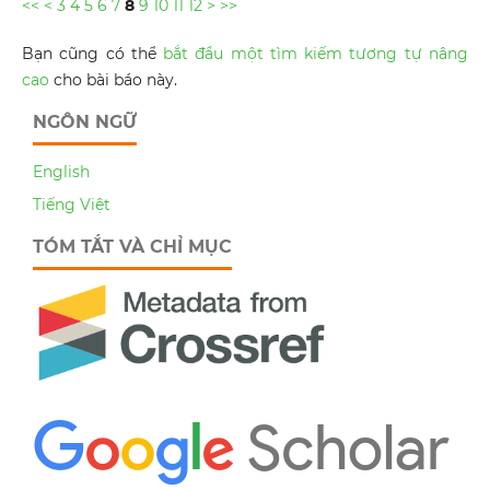
<<
<
3
4
5
6
7
8
9
10
11
12
>
>>
Bạn cũng có thể
bắt đầu một tìm kiếm tương tự nâng
cao
cho bài báo này.
NGÔN NGỮ
English
Tiếng Việt
TÓM TẮT VÀ CHỈ MỤC