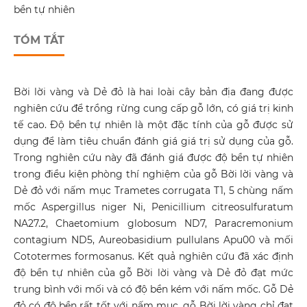
bền tự nhiên
TÓM TẮT
Bời lời vàng và Dẻ đỏ là hai loài cây bản địa đang được
nghiên cứu để trồng rừng cung cấp gỗ lớn, có giá trị kinh
tế cao. Độ bền tự nhiên là một đặc tính của gỗ được sử
dụng để làm tiêu chuẩn đánh giá giá trị sử dụng của gỗ.
Trong nghiên cứu này đã đánh giá được độ bền tự nhiên
trong điều kiện phòng thí nghiệm của gỗ Bời lời vàng và
Dẻ đỏ với nấm mục Trametes corrugata T1, 5 chùng nấm
mốc Aspergillus niger Ni, Penicillium citreosulfuratum
NA27.2, Chaetomium globosum ND7, Paracremonium
contagium ND5, Aureobasidium pullulans Apu00 và mối
Cototermes formosanus. Kết quả nghiên cứu đã xác định
độ bền tự nhiên của gỗ Bời lời vàng và Dẻ đỏ đạt mức
trung bình với mối và có độ bền kém với nấm mốc. Gỗ Dẻ
đỏ có độ bền rất tốt với nấm mục, gỗ Bời lời vàng chỉ đạt