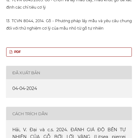
định các chỉ tiêu cơ lý
13. TCVN 8044, 2014. Gỗ - Phương pháp lấy mẫu và yêu cầu chung
đối với thử nghiệm cơ lý của mẫu nhỏ từ gỗ tự nhiên
PDF
ĐÃ XUẤT BẢN
04-04-2024
CÁCH TRÍCH DẪN
Hải, V. Đại và c.s. 2024. ĐÁNH GIÁ ĐỘ BỀN TỰ
NHIÊN CỦA GỖ BỜI LỜI VÀNG (Litsea pierrei