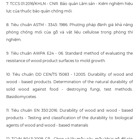
7. TCCS 01:2016/KHLN - CNR. Bảo quản Lâm sản - Kiểm nghiệm hiệu
lực của thuốc bảo quản chống mối.
8. Tiêu chuẩn ASTM - 3345: 1986. Phương pháp đánh giá khả năng
phòng chống mối của gỗ và vật liệu cellulose trong phòng thí
nghiệm.
9. Tiêu chuẩn AWPA E24 - 06. Standard method of evaluating the
resistance of wood product surfaces to mold growth.
10. Tiêu chuẩn DD CEN/TS 15083 - 1:2005. Durability of wood and
wood - based products. Determination of the natural durability of
solid wood against food - destroying fungi, test methods.
Basidiomycetes.
11. Tiêu chuẩn EN 350:2016. Durability of wood and wood - based
products - Testing and classification of the durability to biological
agents of wood and wood - based materials
12. TCVN 8043:2009. Gỗ - Chọn và lấy mẫu cây, mẫu khúc gỗ để xác