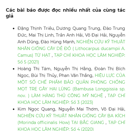
Các bài báo được đọc nhiều nhất của cùng tác
giả
Đặng Thịnh Triều, Dương Quang Trung, Đào Trung
Đức, Mai Thị Linh, Trần Anh Hải, Võ Đại Hải, Nguyễn
Anh Dũng, Đào Hùng Mạnh,
NGHIÊN CỨU KỸ THUẬT
NHÂN GIỐNG CÂY DẺ ĐỎ ( Lithocarpus ducampii A.
Camus) TỪ HẠT
,
TẠP CHÍ KHOA HỌC LÂM NGHIỆP:
Số 5 (2021)
Hoàng Thị Tám, Nguyễn Thị Hằng, Đoàn Thị Bích
Ngọc, Bùi Thị Thủy, Phan Văn Thắng,
HIỆU LỰC CỦA
MỘT SỐ CHẾ PHẨM BẢO QUẢN PHÒNG CHỐNG
MỌT TRE GÂY HẠI LÙNG (Bambusa Longgissia sp.
nov. ) LÀM HÀNG THỦ CÔNG MỸ NGHỆ
,
TẠP CHÍ
KHOA HỌC LÂM NGHIỆP: Số 3 (2023)
Kim Ngọc Quang, Nguyễn Mai Thơm, Võ Đại Hải,
NGHIÊN CỨU KỸ THUẬT NHÂN GIỐNG CÂY BA KÍCH
(Morinda officinalis How) TẠI BẮC GIANG
,
TẠP CHÍ
KHOA HỌC LÂM NGHIỆP: Số 4 (2020)