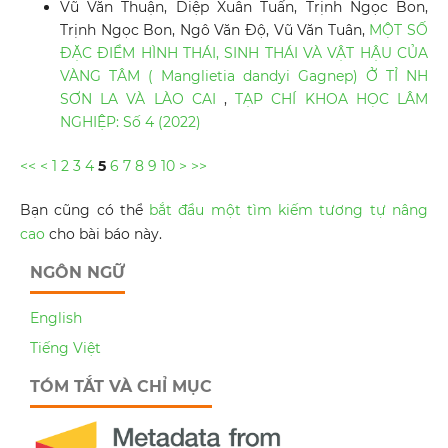
Vũ Văn Thuận, Diệp Xuân Tuấn, Trịnh Ngọc Bon,
Trịnh Ngọc Bon, Ngô Văn Độ, Vũ Văn Tuân,
MỘT SỐ
ĐẶC ĐIỂM HÌNH THÁI, SINH THÁI VÀ VẬT HẬU CỦA
VÀNG TÂM ( Manglietia dandyi Gagnep) Ở TỈ NH
SƠN LA VÀ LÀO CAI
,
TẠP CHÍ KHOA HỌC LÂM
NGHIỆP: Số 4 (2022)
<<
<
1
2
3
4
5
6
7
8
9
10
>
>>
Bạn cũng có thể
bắt đầu một tìm kiếm tương tự nâng
cao
cho bài báo này.
NGÔN NGỮ
English
Tiếng Việt
TÓM TẮT VÀ CHỈ MỤC