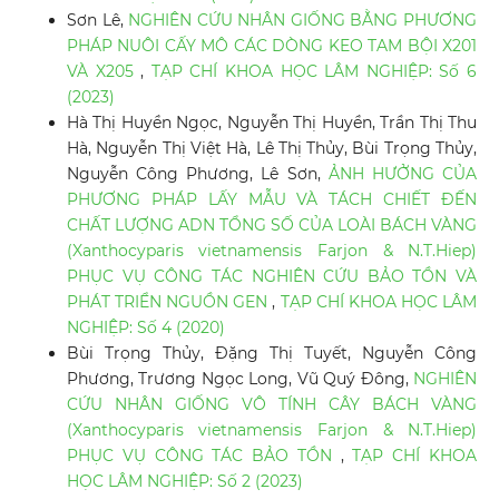
Sơn Lê,
NGHIÊN CỨU NHÂN GIỐNG BẰNG PHƯƠNG
PHÁP NUÔI CẤY MÔ CÁC DÒNG KEO TAM BỘI X201
VÀ X205
,
TẠP CHÍ KHOA HỌC LÂM NGHIỆP: Số 6
(2023)
Hà Thị Huyền Ngọc, Nguyễn Thị Huyền, Trần Thị Thu
Hà, Nguyễn Thị Việt Hà, Lê Thị Thủy, Bùi Trọng Thủy,
Nguyễn Công Phương, Lê Sơn,
ẢNH HƯỞNG CỦA
PHƯƠNG PHÁP LẤY MẪU VÀ TÁCH CHIẾT ĐẾN
CHẤT LƯỢNG ADN TỔNG SỐ CỦA LOÀI BÁCH VÀNG
(Xanthocyparis vietnamensis Farjon & N.T.Hiep)
PHỤC VỤ CÔNG TÁC NGHIÊN CỨU BẢO TỒN VÀ
PHÁT TRIỂN NGUỒN GEN
,
TẠP CHÍ KHOA HỌC LÂM
NGHIỆP: Số 4 (2020)
Bùi Trọng Thủy, Đặng Thị Tuyết, Nguyễn Công
Phương, Trương Ngọc Long, Vũ Quý Đông,
NGHIÊN
CỨU NHÂN GIỐNG VÔ TÍNH CÂY BÁCH VÀNG
(Xanthocyparis vietnamensis Farjon & N.T.Hiep)
PHỤC VỤ CÔNG TÁC BẢO TỒN
,
TẠP CHÍ KHOA
HỌC LÂM NGHIỆP: Số 2 (2023)