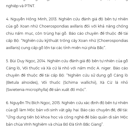
nghiệp và PTNT.
4. Nguyễn Hồng Minh, 2013. Nghiên cứu đánh giá độ bền tự nhiên
của gỗ Xoan nhừ Choerospondias axillaris đối với khả năng chống
chịu nấm mục, côn trùng hại gỗ. Báo cáo chuyên đề thuộc đề tài
cấp Bộ: “Nghiên cứu kỹthuật trồng cây Xoan nhừ (Choerospondias
axillaris) cung cấp gỗ lớn tại các tỉnh miền núi phía Bắc”.
5. Bùi Duy Ngọc, 2014. Nghiên cứu đánh giá độ bền tự nhiên của gỗ
Cáng lò, Vối thuốc và Xà cừ lá nhỏ với nấm mốc A. niger. Báo cáo
chuyên đề thuộc đề tài cấp Bộ: “Nghiên cứu sử dụng gỗ Cáng lò
(Betula alnoides), Vối thuốc (Schima wallichii), Xà Cừ lá nhỏ
(Swietenia microphylla) để sản xuất đồ mộc”.
6. Nguyễn Thị Bích Ngọc, 2015. Nghiên cứu xác định độ bền tự nhiên
của gỗ làm Mộc bản với sinh vật gây hại. Báo cáo chuyên đề, đề tài:
“Ứng dụng tiến bộ khoa học và công nghệ để bảo quản di sản Mộc
bản chùa Vĩnh Nghiêm và chùa Bổ Đà tỉnh Bắc Giang”.