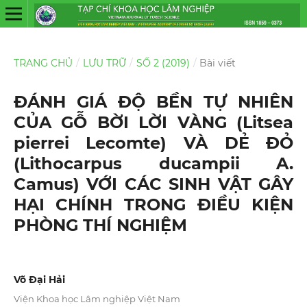
TRANG CHỦ
/
LƯU TRỮ
/
SỐ 2 (2019)
/
Bài viết
ĐÁNH GIÁ ĐỘ BỀN TỰ NHIÊN
CỦA GỖ BỜI LỜI VÀNG (Litsea
pierrei Lecomte) VÀ DẺ ĐỎ
(Lithocarpus ducampii A.
Camus) VỚI CÁC SINH VẬT GÂY
HẠI CHÍNH TRONG ĐIỀU KIỆN
PHÒNG THÍ NGHIỆM
Võ Đại Hải
Viện Khoa học Lâm nghiệp Việt Nam