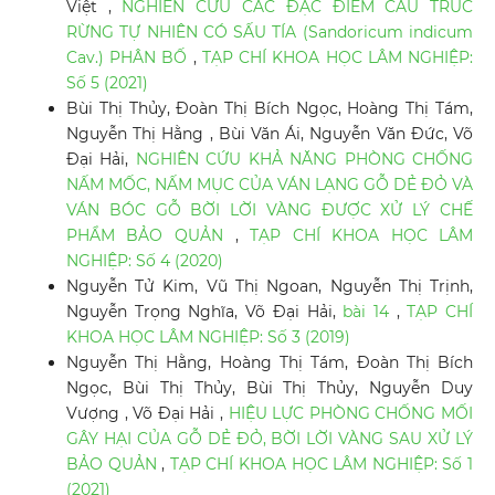
Việt ,
NGHIÊN CỨU CÁC ĐẶC ĐIỂM CẤU TRÚC
RỪNG TỰ NHIÊN CÓ SẤU TÍA (Sandoricum indicum
Cav.) PHÂN BỐ
,
TẠP CHÍ KHOA HỌC LÂM NGHIỆP:
Số 5 (2021)
Bùi Thị Thủy, Đoàn Thị Bích Ngọc, Hoàng Thị Tám,
Nguyễn Thị Hằng , Bùi Văn Ái, Nguyễn Văn Đức, Võ
Đại Hải,
NGHIÊN CỨU KHẢ NĂNG PHÒNG CHỐNG
NẤM MỐC, NẤM MỤC CỦA VÁN LẠNG GỖ DẺ ĐỎ VÀ
VÁN BÓC GỖ BỜI LỜI VÀNG ĐƯỢC XỬ LÝ CHẾ
PHẨM BẢO QUẢN
,
TẠP CHÍ KHOA HỌC LÂM
NGHIỆP: Số 4 (2020)
Nguyễn Tử Kim, Vũ Thị Ngoan, Nguyễn Thị Trịnh,
Nguyễn Trọng Nghĩa, Võ Đại Hải,
bài 14
,
TẠP CHÍ
KHOA HỌC LÂM NGHIỆP: Số 3 (2019)
Nguyễn Thị Hằng, Hoàng Thị Tám, Đoàn Thị Bích
Ngọc, Bùi Thị Thủy, Bùi Thị Thủy, Nguyễn Duy
Vượng , Võ Đại Hải ,
HIỆU LỰC PHÒNG CHỐNG MỐI
GÂY HẠI CỦA GỖ DẺ ĐỎ, BỜI LỜI VÀNG SAU XỬ LÝ
BẢO QUẢN
,
TẠP CHÍ KHOA HỌC LÂM NGHIỆP: Số 1
(2021)