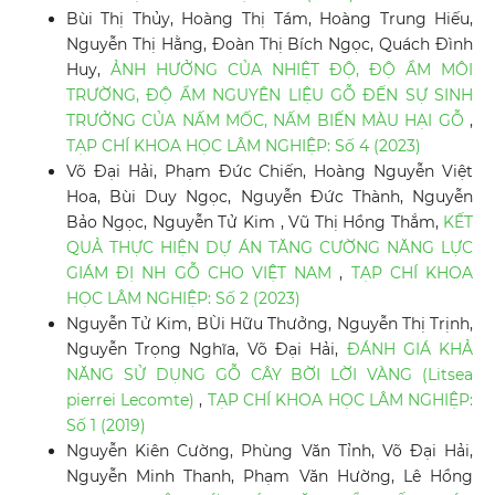
Bùi Thị Thủy, Hoàng Thị Tám, Hoàng Trung Hiếu,
Nguyễn Thị Hằng, Đoàn Thị Bích Ngọc, Quách Đình
Huy,
ẢNH HƯỞNG CỦA NHIỆT ĐỘ, ĐỘ ẨM MÔI
TRƯỜNG, ĐỘ ẨM NGUYÊN LIỆU GỖ ĐẾN SỰ SINH
TRƯỞNG CỦA NẤM MỐC, NẤM BIẾN MÀU HẠI GỖ
,
TẠP CHÍ KHOA HỌC LÂM NGHIỆP: Số 4 (2023)
Võ Đại Hải, Phạm Đức Chiến, Hoàng Nguyễn Việt
Hoa, Bùi Duy Ngọc, Nguyễn Đức Thành, Nguyễn
Bảo Ngọc, Nguyễn Tử Kim , Vũ Thị Hồng Thắm,
KẾT
QUẢ THỰC HIỆN DỰ ÁN TĂNG CƯỜNG NĂNG LỰC
GIÁM ĐỊ NH GỖ CHO VIỆT NAM
,
TẠP CHÍ KHOA
HỌC LÂM NGHIỆP: Số 2 (2023)
Nguyễn Tử Kim, BÙi Hữu Thưởng, Nguyễn Thị Trịnh,
Nguyễn Trọng Nghĩa, Võ Đại Hải,
ĐÁNH GIÁ KHẢ
NĂNG SỬ DỤNG GỖ CÂY BỜI LỜI VÀNG (Litsea
pierrei Lecomte)
,
TẠP CHÍ KHOA HỌC LÂM NGHIỆP:
Số 1 (2019)
Nguyễn Kiên Cường, Phùng Văn Tỉnh, Võ Đại Hải,
Nguyễn Minh Thanh, Phạm Văn Hường, Lê Hồng