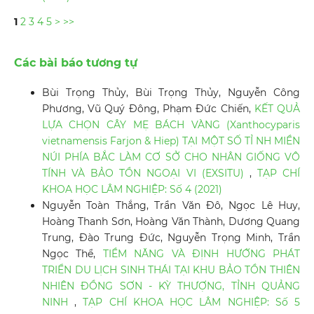
1
2
3
4
5
>
>>
Các bài báo tương tự
Bùi Trọng Thủy, Bùi Trọng Thủy, Nguyễn Công
Phương, Vũ Quý Đông, Phạm Đức Chiến,
KẾT QUẢ
LỰA CHỌN CÂY MẸ BÁCH VÀNG (Xanthocyparis
vietnamensis Farjon & Hiep) TẠI MỘT SỐ TỈ NH MIỀN
NÚI PHÍA BẮC LÀM CƠ SỞ CHO NHÂN GIỐNG VÔ
TÍNH VÀ BẢO TỒN NGOẠI VI (EXSITU)
,
TẠP CHÍ
KHOA HỌC LÂM NGHIỆP: Số 4 (2021)
Nguyễn Toàn Thắng, Trần Văn Đô, Ngọc Lê Huy,
Hoàng Thanh Sơn, Hoàng Văn Thành, Dương Quang
Trung, Đào Trung Đức, Nguyễn Trọng Minh, Trần
Ngọc Thể,
TIỀM NĂNG VÀ ĐỊNH HƯỚNG PHÁT
TRIỂN DU LỊCH SINH THÁI TẠI KHU BẢO TỒN THIÊN
NHIÊN ĐỒNG SƠN - KỲ THƯỢNG, TỈNH QUẢNG
NINH
,
TẠP CHÍ KHOA HỌC LÂM NGHIỆP: Số 5