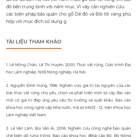
độ bền trung bình với nấm mục. Vì vậy cần nghiên cứu
các biện pháp bảo quản cho gỗ Dẻ đỏ và Bời lời vàng phù
hợp với mục đích sử dụng g
TÀI LIỆU THAM KHẢO
1. Lê Mộng Chân, Lê Thị Huyên, 2000. Thực vật rừng, Giáo trình Đại
học Lâm nghiệp, NXB Nông nghiệp, Hà Nội.
2. Nguyễn Đình Hưng, 1996. Nghiên cứu giá trị tài nguyên của các
loài thực vật rừng chủ yếu, chọn và phát triển một số cây đặc sản
mới có giá trị đáp ứng yêu cầu thị trường và xuất khẩu. Báo cáo
khoa học công nghệ cấp Nhà nước, mã số KN03 - 12; Viện Khoa học
Lâm nghiệp Việt Nam.
3. Lê Văn Lâm, Bùi Văn Ái, 2006. Nghiên cứu công nghệ bảo quản
chế biến gỗ rừng trồng, Báo cáo khoa học đềtài cấp Bộ, Bộ Nông