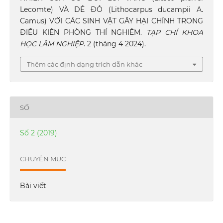
Lecomte) VÀ DẺ ĐỎ (Lithocarpus ducampii A.
Camus) VỚI CÁC SINH VẬT GÂY HẠI CHÍNH TRONG
ĐIỀU KIỆN PHÒNG THÍ NGHIỆM.
TẠP CHÍ KHOA
HỌC LÂM NGHIỆP
. 2 (tháng 4 2024).
Thêm các định dạng trích dẫn khác
SỐ
Số 2 (2019)
CHUYÊN MỤC
Bài viết