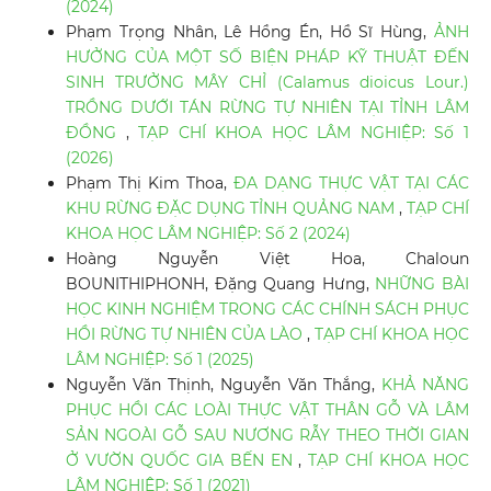
(2024)
Phạm Trọng Nhân, Lê Hồng Én, Hồ Sĩ Hùng,
ẢNH
HƯỞNG CỦA MỘT SỐ BIỆN PHÁP KỸ THUẬT ĐẾN
SINH TRƯỞNG MÂY CHỈ (Calamus dioicus Lour.)
TRỒNG DƯỚI TÁN RỪNG TỰ NHIÊN TẠI TỈNH LÂM
ĐỒNG
,
TẠP CHÍ KHOA HỌC LÂM NGHIỆP: Số 1
(2026)
Phạm Thị Kim Thoa,
ĐA DẠNG THỰC VẬT TẠI CÁC
KHU RỪNG ĐẶC DỤNG TỈNH QUẢNG NAM
,
TẠP CHÍ
KHOA HỌC LÂM NGHIỆP: Số 2 (2024)
Hoàng Nguyễn Việt Hoa, Chaloun
BOUNITHIPHONH, Đặng Quang Hưng,
NHỮNG BÀI
HỌC KINH NGHIỆM TRONG CÁC CHÍNH SÁCH PHỤC
HỒI RỪNG TỰ NHIÊN CỦA LÀO
,
TẠP CHÍ KHOA HỌC
LÂM NGHIỆP: Số 1 (2025)
Nguyễn Văn Thịnh, Nguyễn Văn Thắng,
KHẢ NĂNG
PHỤC HỒI CÁC LOÀI THỰC VẬT THÂN GỖ VÀ LÂM
SẢN NGOÀI GỖ SAU NƯƠNG RẪY THEO THỜI GIAN
Ở VƯỜN QUỐC GIA BẾN EN
,
TẠP CHÍ KHOA HỌC
LÂM NGHIỆP: Số 1 (2021)