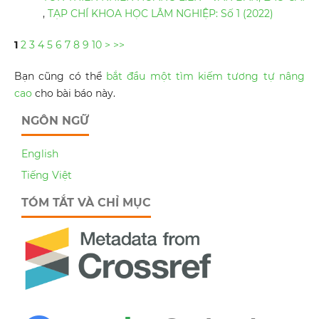
,
TẠP CHÍ KHOA HỌC LÂM NGHIỆP: Số 1 (2022)
1
2
3
4
5
6
7
8
9
10
>
>>
Bạn cũng có thể
bắt đầu một tìm kiếm tương tự nâng
cao
cho bài báo này.
NGÔN NGỮ
English
Tiếng Việt
TÓM TẮT VÀ CHỈ MỤC