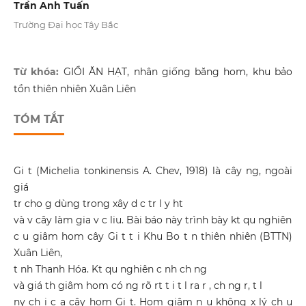
Trần Anh Tuấn
Trường Đại học Tây Bắc
Từ khóa:
GIỔI ĂN HẠT, nhân giống băng hom, khu bảo
tồn thiên nhiên Xuân Liên
TÓM TẮT
Gi t (Michelia tonkinensis A. Chev, 1918) là cây ng, ngoài
giá
tr cho g dùng trong xây d c tr l y ht
và v cây làm gia v c liu. Bài báo này trình bày kt qu nghiên
c u giâm hom cây Gi t t i Khu Bo t n thiên nhiên (BTTN)
Xuân Liên,
t nh Thanh Hóa. Kt qu nghiên c nh ch ng
và giá th giâm hom có ng rõ rt t i t l ra r , ch ng r, t l
ny ch i c a cây hom Gi t. Hom giâm n u không x lý ch u