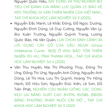
Nguyễn Quốc Hiệu,
XÂY DỰNG VÀ THỬ NGHIỆM BỘ
TIÊU CHÍ ĐÁNH GIÁ NĂNG LỰC QUẢN LÝ, BẢO VỆ
MÔI TRƯỜNG DI SẢN THIÊN NHIÊN CỦA VIỆT NAM
,
TẠP CHÍ KHOA HỌC LÂM NGHIỆP: Số 3 (2025)
Nguyễn Đắc Mạnh, Lê Khắc Đông, Đỗ Ngọc Dương,
Nguyễn Đình Dũng, Lê Duy Cường, Nguyễn Văn Lý,
Bùi Xuân Trường, Nguyễn Quỳnh Trang, Lương
Quốc Bảo, Hà Văn Quân,
LỰA CHỌN SINH CẢNH VÀ
LỢI DỤNG CÂY GỖ CỦA GẤU NGỰA (Ursus
thibetanus Cuvier, 1823) Ở KHU BẢO TỒN THIÊN
NHIÊN PÙ HU, TỈNH THANH HÓA
,
TẠP CHÍ KHOA
HỌC LÂM NGHIỆP: Số 4 (2025)
Văn Thu Huyền, Mai Thị Phương Thúy, Đồng Thị
Ưng, Đồng Thị Ưng, Nguyễn Anh Dũng, Nguyễn Anh
Dũng, Lê Thị Hoa, Lưu Thị Quỳnh, Hoàng Thị Hồng
Hạnh, Đỗ Hữu Sơn, Nguyễn Đức Kiên, Lê Sơn, Đỗ
Tiến Phát,
NGHIÊN CỨU NHÂN GIỐNG CÁC DÒNG
KEO LAI NĂNG SUẤT CAO BV376, BV586, BB055
BẰNG PHƯƠNG PHÁP NUÔI CẤY MÔ
,
TẠP CHÍ
KHOA HỌC LÂM NGHIỆP: Số 3 (2021)