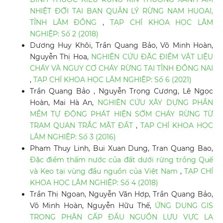
NHIỆT ĐỚI TẠI BAN QUẢN LÝ RỪNG NAM HUOAI,
TỈNH LÂM ĐỒNG
,
TẠP CHÍ KHOA HỌC LÂM
NGHIỆP: Số 2 (2018)
Dương Huy Khôi, Trần Quang Bảo, Võ Minh Hoàn,
Nguyễn Thị Hoa,
NGHIÊN CỨU ĐẶC ĐIỂM VẬT LIỆU
CHÁY VÀ NGUY CƠ CHÁY RỪNG TẠI TỈNH ĐỒNG NAI
,
TẠP CHÍ KHOA HỌC LÂM NGHIỆP: Số 6 (2021)
Trần Quang Bảo , Nguyễn Trọng Cương, Lê Ngọc
Hoàn, Mai Hà An,
NGHIÊN CỨU XÂY DỰNG PHẦN
MỀM TỰ ĐỘNG PHÁT HIỆN SỚM CHÁY RỪNG TỪ
TRẠM QUAN TRẮC MẶT ĐẤT
,
TẠP CHÍ KHOA HỌC
LÂM NGHIỆP: Số 3 (2016)
Pham Thuy Linh, Bui Xuan Dung, Tran Quang Bao,
Đặc điểm thấm nước của đất dưới rừng trồng Quế
và Keo tại vùng đầu nguồn của Việt Nam
,
TẠP CHÍ
KHOA HỌC LÂM NGHIỆP: Số 4 (2018)
Trần Thị Ngoan, Nguyễn Văn Hợp, Trần Quang Bảo,
Võ Minh Hoàn, Nguyễn Hữu Thế,
ỨNG DỤNG GIS
TRONG PHÂN CẤP ĐẦU NGUỒN LƯU VỰC LA