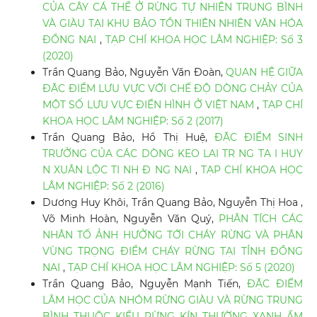
CỦA CÂY CÁ THỂ Ở RỪNG TỰ NHIÊN TRUNG BÌNH
VÀ GIÀU TẠI KHU BẢO TỒN THIÊN NHIÊN VĂN HÓA
ĐỒNG NAI
,
TẠP CHÍ KHOA HỌC LÂM NGHIỆP: Số 3
(2020)
Trần Quang Bảo, Nguyễn Văn Đoàn,
QUAN HỆ GIỮA
ĐẶC ĐIỂM LƯU VỰC VỚI CHẾ ĐỘ DÒNG CHẢY CỦA
MỘT SỐ LƯU VỰC ĐIỂN HÌNH Ở VIỆT NAM
,
TẠP CHÍ
KHOA HỌC LÂM NGHIỆP: Số 2 (2017)
Trần Quang Bảo, Hồ Thị Huệ,
ĐẶC ĐIỂM SINH
TRƯỞNG CỦA CÁC DÒNG KEO LAI TR NG TA I HUY
N XUÂN LỘC TI NH Đ NG NAI
,
TẠP CHÍ KHOA HỌC
LÂM NGHIỆP: Số 2 (2016)
Dương Huy Khôi, Trần Quang Bảo, Nguyễn Thị Hoa ,
Võ Minh Hoàn, Nguyễn Văn Quý,
PHÂN TÍCH CÁC
NHÂN TỐ ẢNH HƯỞNG TỚI CHÁY RỪNG VÀ PHÂN
VÙNG TRỌNG ĐIỂM CHÁY RỪNG TẠI TỈNH ĐỒNG
NAI
,
TẠP CHÍ KHOA HỌC LÂM NGHIỆP: Số 5 (2020)
Trần Quang Bảo, Nguyễn Mạnh Tiến,
ĐẶC ĐIỂM
LÂM HỌC CỦA NHÓM RỪNG GIÀU VÀ RỪNG TRUNG
BÌNH THUỘC KIỂU RỪNG KÍN THƯỜNG XANH ẨM