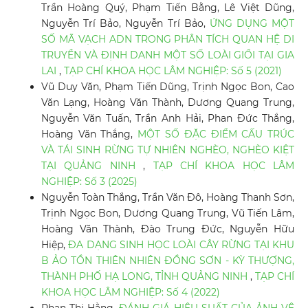
Trần Hoàng Quý, Phạm Tiến Bằng, Lê Việt Dũng,
Nguyễn Trí Bảo, Nguyễn Trí Bảo,
ỨNG DỤNG MỘT
SỐ MÃ VẠCH ADN TRONG PHÂN TÍCH QUAN HỆ DI
TRUYỀN VÀ ĐỊNH DANH MỘT SỐ LOÀI GIỔI TẠI GIA
LAI
,
TẠP CHÍ KHOA HỌC LÂM NGHIỆP: Số 5 (2021)
Vũ Duy Văn, Phạm Tiến Dũng, Trịnh Ngọc Bon, Cao
Văn Lạng, Hoàng Văn Thành, Dương Quang Trung,
Nguyễn Văn Tuấn, Trần Anh Hải, Phan Đức Thắng,
Hoàng Văn Thắng,
MỘT SỐ ĐẶC ĐIỂM CẤU TRÚC
VÀ TÁI SINH RỪNG TỰ NHIÊN NGHÈO, NGHÈO KIỆT
TẠI QUẢNG NINH
,
TẠP CHÍ KHOA HỌC LÂM
NGHIỆP: Số 3 (2025)
Nguyễn Toàn Thắng, Trần Văn Đô, Hoàng Thanh Sơn,
Trịnh Ngọc Bon, Dương Quang Trung, Vũ Tiến Lâm,
Hoàng Văn Thành, Đào Trung Đức, Nguyễn Hữu
Hiệp,
ĐA DẠNG SINH HỌC LOÀI CÂY RỪNG TẠI KHU
B ẢO TỒN THIÊN NHIÊN ĐỒNG SƠN - KỲ THƯỢNG,
THÀNH PHỐ HẠ LONG, TỈNH QUẢNG NINH
,
TẠP CHÍ
KHOA HỌC LÂM NGHIỆP: Số 4 (2022)