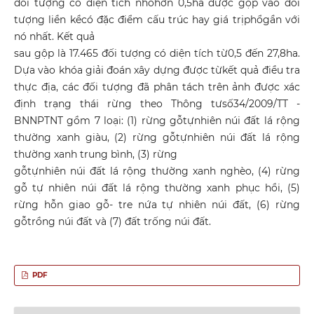
đối tượng có diện tích nhỏhơn 0,5ha được gộp vào đối
tượng liền kềcó đặc điểm cấu trúc hay giá trịphổgần với
nó nhất. Kết quả
sau gộp là 17.465 đối tượng có diện tích từ0,5 đến 27,8ha.
Dựa vào khóa giải đoán xây dựng được từkết quả điều tra
thực địa, các đối tượng đã phân tách trên ảnh được xác
định trạng thái rừng theo Thông tưsố34/2009/TT -
BNNPTNT gồm 7 loại: (1) rừng gỗtựnhiên núi đất lá rộng
thường xanh giàu, (2) rừng gỗtựnhiên núi đất lá rộng
thường xanh trung bình, (3) rừng
gỗtựnhiên núi đất lá rộng thường xanh nghèo, (4) rừng
gỗ tự nhiên núi đất lá rộng thường xanh phục hồi, (5)
rừng hỗn giao gỗ- tre nứa tự nhiên núi đất, (6) rừng
gỗtrồng núi đất và (7) đất trống núi đất.
PDF