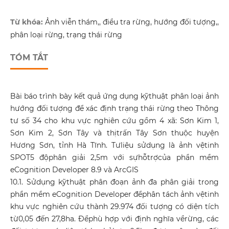
Từ khóa:
Ảnh viễn thám,, điều tra rừng, hướng đối tượng,,
phân loại rừng, trạng thái rừng
TÓM TẮT
Bài báo trình bày kết quả ứng dụng kỹthuật phân loại ảnh
hướng đối tượng để xác định trạng thái rừng theo Thông
tư số 34 cho khu vực nghiên cứu gồm 4 xã: Sơn Kim 1,
Sơn Kim 2, Sơn Tây và thịtrấn Tây Sơn thuộc huyện
Hương Sơn, tỉnh Hà Tĩnh. Tưliệu sửdụng là ảnh vệtinh
SPOT5 độphân giải 2,5m với sựhỗtrợcủa phần mềm
eCognition Developer 8.9 và ArcGIS
10.1. Sửdụng kỹthuật phân đoạn ảnh đa phân giải trong
phần mềm eCognition Developer đểphân tách ảnh vệtinh
khu vực nghiên cứu thành 29.974 đối tượng có diện tích
từ0,05 đến 27,8ha. Đểphù hợp với định nghĩa vềrừng, các