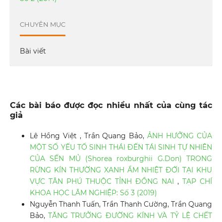
CHUYÊN MỤC
Bài viết
Các bài báo được đọc nhiều nhất của cùng tác
giả
Lê Hồng Việt , Trần Quang Bảo,
ẢNH HƯỞNG CỦA
MỘT SỐ YẾU TỐ SINH THÁI ĐẾN TÁI SINH TỰ NHIÊN
CỦA SẾN MỦ (Shorea roxburghii G.Don) TRONG
RỪNG KÍN THƯỜNG XANH ẨM NHIỆT ĐỚI TẠI KHU
VỰC TÂN PHÚ THUỘC TỈNH ĐỒNG NAI
,
TẠP CHÍ
KHOA HỌC LÂM NGHIỆP: Số 3 (2019)
Nguyễn Thanh Tuấn, Trần Thanh Cường, Trần Quang
Bảo,
TĂNG TRƯỞNG ĐƯỜNG KÍNH VÀ TỶ LỆ CHẾT