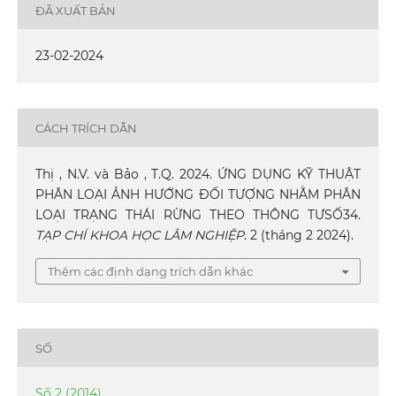
ĐÃ XUẤT BẢN
23-02-2024
CÁCH TRÍCH DẪN
Thị , N.V. và Bảo , T.Q. 2024. ỨNG DỤNG KỸ THUẬT
PHÂN LOẠI ẢNH HƯỚNG ĐỐI TƯỢNG NHẰM PHÂN
LOẠI TRẠNG THÁI RỪNG THEO THÔNG TƯSỐ34.
TẠP CHÍ KHOA HỌC LÂM NGHIỆP
. 2 (tháng 2 2024).
Thêm các định dạng trích dẫn khác
SỐ
Số 2 (2014)