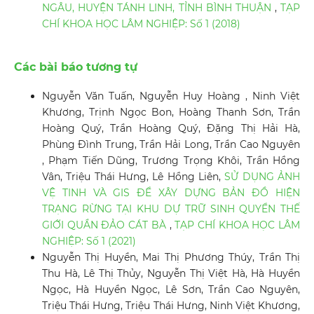
NGÂU, HUYỆN TÁNH LINH, TỈNH BÌNH THUẬN
,
TẠP
CHÍ KHOA HỌC LÂM NGHIỆP: Số 1 (2018)
Các bài báo tương tự
Nguyễn Văn Tuấn, Nguyễn Huy Hoàng , Ninh Việt
Khương, Trịnh Ngọc Bon, Hoàng Thanh Sơn, Trần
Hoàng Quý, Trần Hoàng Quý, Đặng Thị Hải Hà,
Phùng Đình Trung, Trần Hải Long, Trần Cao Nguyên
, Phạm Tiến Dũng, Trương Trọng Khôi, Trần Hồng
Vân, Triệu Thái Hưng, Lê Hồng Liên,
SỬ DỤNG ẢNH
VỆ TINH VÀ GIS ĐỂ XÂY DỰNG BẢN ĐỒ HIỆN
TRẠNG RỪNG TẠI KHU DỰ TRỮ SINH QUYỂN THẾ
GIỚI QUẦN ĐẢO CÁT BÀ
,
TẠP CHÍ KHOA HỌC LÂM
NGHIỆP: Số 1 (2021)
Nguyễn Thị Huyền, Mai Thị Phương Thúy, Trần Thị
Thu Hà, Lê Thị Thủy, Nguyễn Thị Việt Hà, Hà Huyền
Ngọc, Hà Huyền Ngọc, Lê Sơn, Trần Cao Nguyên,
Triệu Thái Hưng, Triệu Thái Hưng, Ninh Việt Khương,