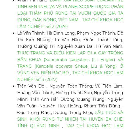
Phan Thị Hằng,
ĐÁNH GIÁ HIỆU SUẤT CỦA ẢNH VỆ
TINH SENTINEL 2A VÀ PLANETSCOPE TRONG PHÂN
LOẠI THẢM PHỦ RỪNG TẠI VƯỜN QUỐC GIA TÀ
ĐÙNG, ĐẮK NÔNG, VIỆT NAM
,
TẠP CHÍ KHOA HỌC
LÂM NGHIỆP: Số 2 (2024)
Lê Văn Thành, Hà Đình Long, Phạm Ngọc Thành, Đỗ
Thị Kim Nhung, Tạ Văn Hân, Đoàn Thanh Tùng,
Trương Quang Trí, Nguyễn Xuân Đài, Hà Văn Năm,
THỰC TRẠNG VÀ ĐIỀU KIỆN LẬP ĐỊ A GÂY TRỒNG
BẦN CHUA (Sonneratia caseolaris (L.) Engler) VÀ
TRANG (Kandelia obovata Sheue, Liu & Yong) Ở
VÙNG VEN BIỂN BẮC BỘ
,
TẠP CHÍ KHOA HỌC LÂM
NGHIỆP: Số 3 (2022)
Trần Văn Đô , Nguyễn Toàn Thắng, Vũ Tiến Lâm,
Hoàng Văn Thành, Hoàng Thanh Sơn, Nguyễn Trọng
Minh, Trần Anh Hải, Dương Quang Trung, Nguyễn
Văn Tuấn, Nguyễn Huy Hoàng, Phạm Tiến Dũng ,
Đào Trung Đức , Dương Trọng Khôi,
CẤU TRÚC VÀ
SINH KHỐI RỪNG TỰ NHIÊN TẠI HUYỆN BA CHẼ,
TỈNH QUẢNG NINH
,
TẠP CHÍ KHOA HỌC LÂM