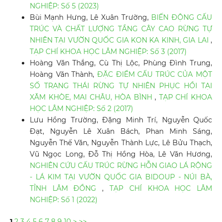
NGHIỆP: Số 5 (2023)
Bùi Mạnh Hưng, Lê Xuân Trường,
BIẾN ĐỘNG CẤU
TRÚC VÀ CHẤT LƯỢNG TẦNG CÂY CAO RỪNG TỰ
NHIÊN TẠI VƯỜN QUỐC GIA KON KA KINH, GIA LAI
,
TẠP CHÍ KHOA HỌC LÂM NGHIỆP: Số 3 (2017)
Hoàng Văn Thắng, Cù Thị Lộc, Phùng Đình Trung,
Hoàng Văn Thành,
ĐẶC ĐIỂM CẤU TRÚC CỦA MỘT
SỐ TRẠNG THÁI RỪNG TỰ NHIÊN PHỤC HỒI TẠI
XĂM KHÒE, MAI CHÂU, HÒA BÌNH
,
TẠP CHÍ KHOA
HỌC LÂM NGHIỆP: Số 2 (2017)
Lưu Hồng Trường, Đặng Minh Trí, Nguyễn Quốc
Đạt, Nguyễn Lê Xuân Bách, Phan Minh Sáng,
Nguyễn Thế Văn, Nguyễn Thành Lực, Lê Bửu Thạch,
Vũ Ngọc Long, Đỗ Thị Hồng Hòa, Lê Văn Hương,
NGHIÊN CỨU CẤU TRÚC RỪNG HỖN GIAO LÁ RỘNG
- LÁ KIM TẠI VƯỜN QUỐC GIA BIDOUP - NÚI BÀ,
TỈNH LÂM ĐỒNG
,
TẠP CHÍ KHOA HỌC LÂM
NGHIỆP: Số 1 (2022)
1
2
3
4
5
6
7
8
9
10
>
>>