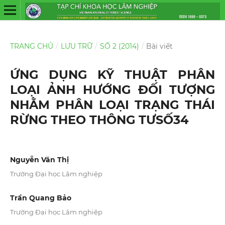
TRANG CHỦ
/
LƯU TRỮ
/
SỐ 2 (2014)
/
Bài viết
ỨNG DỤNG KỸ THUẬT PHÂN
LOẠI ẢNH HƯỚNG ĐỐI TƯỢNG
NHẰM PHÂN LOẠI TRẠNG THÁI
RỪNG THEO THÔNG TƯSỐ34
Nguyễn Văn Thị
Trường Đại học Lâm nghiệp
Trần Quang Bảo
Trường Đại học Lâm nghiệp