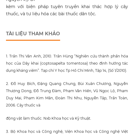
kèm với biện pháp tuyên truyền khai thác hợp lý cây
thuốc, và tư liệu hóa các bài thuốc dân tộc.
TÀI LIỆU THAM KHẢO
1. Trần Thị Vân Anh, 2010. Trần Hùng “Nghiên cứu thành phần hóa
học của Dây khai (coptosapelta tomentosa) theo định hướng tác
dụng kháng viêm”. Tạp chí Y học Tp Hồ Chí Minh, Tập 14, (Số 1/2010).
2. Đỗ Huy Bích, Đặng Quang Chung, Bùi Xuân Chương, Nguyễn
Thượng Dong, Đỗ Trung Đàm, Phạm Văn Hiển, Vũ Ngọc Lộ, Phạm
Duy Mai, Phạm Kim Mãn, Đoàn Thị Nhu, Nguyễn Tập, Trần Toàn,
2006. Cây thuốc và
động vật làm thuốc. Nxb Khoa học và Kỹ thuật.
3. Bộ Khoa học và Công nghệ, Viện Khoa học và Công nghệ Việt