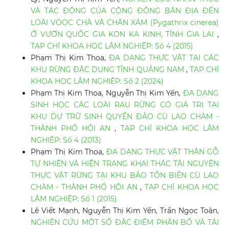
VÀ TÁC ĐỘNG CỦA CỘNG ĐỒNG BÂN ĐỊA ĐẾN
LOÀI VOỌC CHÀ VÁ CHÂN XÁM (Pygathrix cinerea)
Ở VƯỜN QUỐC GIA KON KA KINH, TỈNH GIA LAI
,
TẠP CHÍ KHOA HỌC LÂM NGHIỆP: Số 4 (2015)
Phạm Thị Kim Thoa,
ĐA DẠNG THỰC VẬT TẠI CÁC
KHU RỪNG ĐẶC DỤNG TỈNH QUẢNG NAM
,
TẠP CHÍ
KHOA HỌC LÂM NGHIỆP: Số 2 (2024)
Phạm Thị Kim Thoa, Nguyễn Thị Kim Yến,
ĐA DẠNG
SINH HỌC CÁC LOÀI RAU RỪNG CÓ GIÁ TRỊ TẠI
KHU DỰ TRỮ SINH QUYỂN ĐẢO CÙ LAO CHÀM -
THÀNH PHỐ HỘI AN
,
TẠP CHÍ KHOA HỌC LÂM
NGHIỆP: Số 4 (2013)
Phạm Thị Kim Thoa,
ĐA DẠNG THỰC VẬT THÂN GỖ
TỰ NHIÊN VÀ HIỆN TRẠNG KHAI THÁC TÀI NGUYÊN
THỰC VẬT RỪNG TẠI KHU BẢO TỒN BIỂN CÙ LAO
CHÀM - THÀNH PHỐ HỘI AN
,
TẠP CHÍ KHOA HỌC
LÂM NGHIỆP: Số 1 (2015)
Lê Viết Mạnh, Nguyễn Thị Kim Yến, Trần Ngọc Toàn,
NGHIÊN CỨU MỘT SỐ ĐẶC ĐIỂM PHÂN BỐ VÀ TÁI