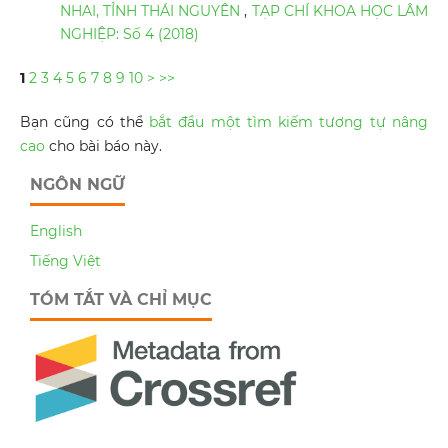
NHAI, TỈNH THÁI NGUYÊN
,
TẠP CHÍ KHOA HỌC LÂM
NGHIỆP: Số 4 (2018)
1
2
3
4
5
6
7
8
9
10
>
>>
Bạn cũng có thể
bắt đầu một tìm kiếm tương tự nâng
cao
cho bài báo này.
NGÔN NGỮ
English
Tiếng Việt
TÓM TẮT VÀ CHỈ MỤC