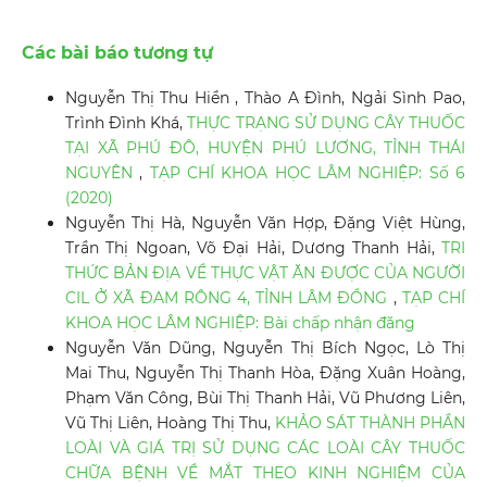
Các bài báo tương tự
Nguyễn Thị Thu Hiền , Thào A Đình, Ngải Sình Pao,
Trình Đình Khá,
THỰC TRẠNG SỬ DỤNG CÂY THUỐC
TẠI XÃ PHÚ ĐÔ, HUYỆN PHÚ LƯƠNG, TỈNH THÁI
NGUYÊN
,
TẠP CHÍ KHOA HỌC LÂM NGHIỆP: Số 6
(2020)
Nguyễn Thị Hà, Nguyễn Văn Hợp, Đặng Việt Hùng,
Trần Thị Ngoan, Võ Đại Hải, Dương Thanh Hải,
TRI
THỨC BẢN ĐỊA VỀ THỰC VẬT ĂN ĐƯỢC CỦA NGƯỜI
CIL Ở XÃ ĐAM RÔNG 4, TỈNH LÂM ĐỒNG
,
TẠP CHÍ
KHOA HỌC LÂM NGHIỆP: Bài chấp nhận đăng
Nguyễn Văn Dũng, Nguyễn Thị Bích Ngọc, Lò Thị
Mai Thu, Nguyễn Thị Thanh Hòa, Đặng Xuân Hoàng,
Phạm Văn Công, Bùi Thị Thanh Hải, Vũ Phương Liên,
Vũ Thị Liên, Hoàng Thị Thu,
KHẢO SÁT THÀNH PHẦN
LOÀI VÀ GIÁ TRỊ SỬ DỤNG CÁC LOÀI CÂY THUỐC
CHỮA BỆNH VỀ MẮT THEO KINH NGHIỆM CỦA