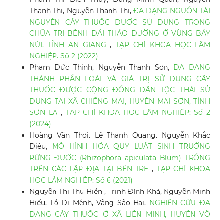
Thanh Thi, Nguyễn Thanh Thi,
ĐA DẠNG NGUỒN TÀI
NGUYÊN CÂY THUỐC ĐƯỢC SỬ DỤNG TRONG
CHỮA TRỊ BỆNH ĐÁI THÁO ĐƯỜNG Ở VÙNG BẢY
NÚI, TỈNH AN GIANG
,
TẠP CHÍ KHOA HỌC LÂM
NGHIỆP: Số 2 (2022)
Phạm Đức Thịnh, Nguyễn Thanh Sơn,
ĐA DẠNG
THÀNH PHẦN LOÀI VÀ GIÁ TRỊ SỬ DỤNG CÂY
THUỐC ĐƯỢC CỘNG ĐỒNG DÂN TỘC THÁI SỬ
DỤNG TẠI XÃ CHIỀNG MAI, HUYỆN MAI SƠN, TỈNH
SƠN LA
,
TẠP CHÍ KHOA HỌC LÂM NGHIỆP: Số 2
(2024)
Hoàng Văn Thơi, Lê Thanh Quang, Nguyễn Khắc
Điệu,
MÔ HÌNH HÓA QUY LUẬT SINH TRƯỞNG
RỪNG ĐƯỚC (Rhizophora apiculata Blum) TRỒNG
TRÊN CÁC LẬP ĐỊA TẠI BẾN TRE
,
TẠP CHÍ KHOA
HỌC LÂM NGHIỆP: Số 6 (2021)
Nguyễn Thị Thu Hiền , Trịnh Đình Khá, Nguyễn Minh
Hiếu, Lồ Di Mềnh, Vảng Sảo Hai,
NGHIÊN CỨU ĐA
DẠNG CÂY THUỐC Ở XÃ LIÊN MINH, HUYỆN VÕ