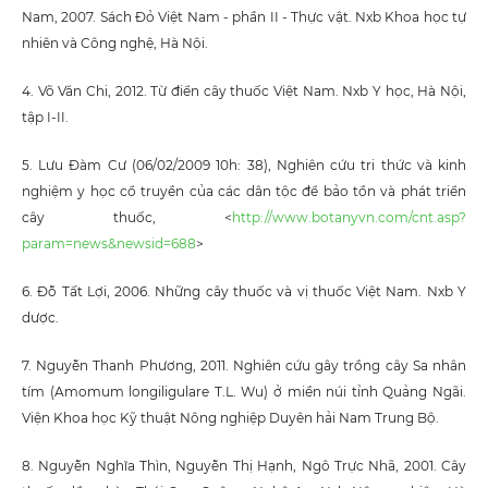
Nam, 2007. Sách Đỏ Việt Nam - phần II - Thực vật. Nxb Khoa học tự
nhiên và Công nghệ, Hà Nội.
4. Võ Văn Chi, 2012. Từ điển cây thuốc Việt Nam. Nxb Y học, Hà Nội,
tập I-II.
5. Lưu Đàm Cư (06/02/2009 10h: 38), Nghiên cứu tri thức và kinh
nghiệm y học cổ truyền của các dân tộc để bảo tồn và phát triển
cây thuốc, <
http://www.botanyvn.com/cnt.asp?
param=news&newsid=688
>
6. Đỗ Tất Lợi, 2006. Những cây thuốc và vị thuốc Việt Nam. Nxb Y
dược.
7. Nguyễn Thanh Phương, 2011. Nghiên cứu gây trồng cây Sa nhân
tím (Amomum longiligulare T.L. Wu) ở miền núi tỉnh Quảng Ngãi.
Viện Khoa học Kỹ thuật Nông nghiệp Duyên hải Nam Trung Bộ.
8. Nguyễn Nghĩa Thìn, Nguyễn Thị Hạnh, Ngô Trực Nhã, 2001. Cây