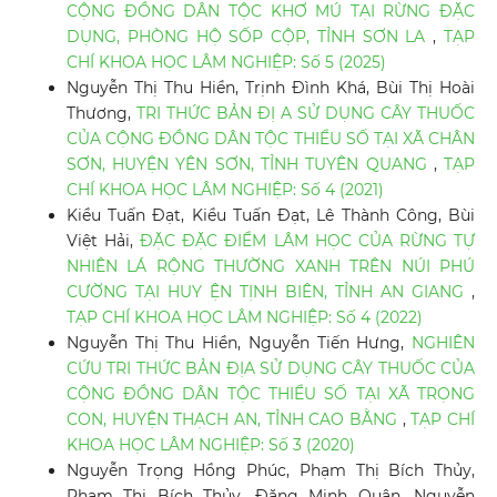
CỘNG ĐỒNG DÂN TỘC KHƠ MÚ TẠI RỪNG ĐẶC
DỤNG, PHÒNG HỘ SỐP CỘP, TỈNH SƠN LA
,
TẠP
CHÍ KHOA HỌC LÂM NGHIỆP: Số 5 (2025)
Nguyễn Thị Thu Hiền, Trịnh Đình Khá, Bùi Thị Hoài
Thương,
TRI THỨC BẢN ĐỊ A SỬ DỤNG CÂY THUỐC
CỦA CỘNG ĐỒNG DÂN TỘC THIỂU SỐ TẠI XÃ CHÂN
SƠN, HUYỆN YÊN SƠN, TỈNH TUYÊN QUANG
,
TẠP
CHÍ KHOA HỌC LÂM NGHIỆP: Số 4 (2021)
Kiều Tuấn Đạt, Kiều Tuấn Đạt, Lê Thành Công, Bùi
Việt Hải,
ĐẶC ĐẶC ĐIỂM LÂM HỌC CỦA RỪNG TỰ
NHIÊN LÁ RỘNG THƯỜNG XANH TRÊN NÚI PHÚ
CƯỜNG TẠI HUY ỆN TỊNH BIÊN, TỈNH AN GIANG
,
TẠP CHÍ KHOA HỌC LÂM NGHIỆP: Số 4 (2022)
Nguyễn Thị Thu Hiền, Nguyễn Tiến Hưng,
NGHIÊN
CỨU TRI THỨC BẢN ĐỊA SỬ DỤNG CÂY THUỐC CỦA
CỘNG ĐỒNG DÂN TỘC THIỂU SỐ TẠI XÃ TRỌNG
CON, HUYỆN THẠCH AN, TỈNH CAO BẰNG
,
TẠP CHÍ
KHOA HỌC LÂM NGHIỆP: Số 3 (2020)
Nguyễn Trọng Hồng Phúc, Phạm Thị Bích Thủy,
Phạm Thị Bích Thủy, Đặng Minh Quân, Nguyễn