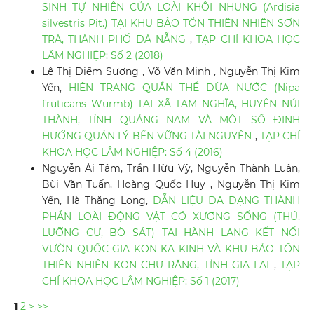
SINH TỰ NHIÊN CỦA LOÀI KHÔI NHUNG (Ardisia
silvestris Pit.) TẠI KHU BẢO TỒN THIÊN NHIÊN SƠN
TRÀ, THÀNH PHỐ ĐÀ NẴNG
,
TẠP CHÍ KHOA HỌC
LÂM NGHIỆP: Số 2 (2018)
Lê Thị Điểm Sương , Võ Văn Minh , Nguyễn Thị Kim
Yến,
HIỆN TRẠNG QUẦN THỂ DỪA NƯỚC (Nipa
fruticans Wurmb) TẠI XÃ TAM NGHĨA, HUYỆN NÚI
THÀNH, TỈNH QUẢNG NAM VÀ MỘT SỐ ĐỊNH
HƯỚNG QUẢN LÝ BỀN VỮNG TÀI NGUYÊN
,
TẠP CHÍ
KHOA HỌC LÂM NGHIỆP: Số 4 (2016)
Nguyễn Ái Tâm, Trần Hữu Vỹ, Nguyễn Thành Luân,
Bùi Văn Tuấn, Hoàng Quốc Huy , Nguyễn Thị Kim
Yến, Hà Thăng Long,
DẪN LIỆU ĐA DẠNG THÀNH
PHẦN LOÀI ĐỘNG VẬT CÓ XƯƠNG SỐNG (THÚ,
LƯỠNG CƯ, BÒ SÁT) TẠI HÀNH LANG KẾT NỐI
VƯỜN QUỐC GIA KON KA KINH VÀ KHU BẢO TỒN
THIÊN NHIÊN KON CHƯ RĂNG, TỈNH GIA LAI
,
TẠP
CHÍ KHOA HỌC LÂM NGHIỆP: Số 1 (2017)
1
2
>
>>