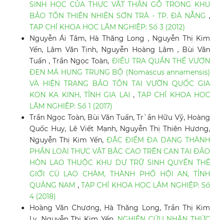
SINH HỌC CỦA THỰC VẬT THÂN GỖ TRONG KHU
BẢO TỒN THIÊN NHIÊN SƠN TRÀ - TP. ĐÀ NẴNG
,
TẠP CHÍ KHOA HỌC LÂM NGHIỆP: Số 3 (2012)
Nguyễn Ái Tâm, Hà Thăng Long , Nguyễn Thị Kim
Yến, Lâm Văn Tịnh, Nguyễn Hoàng Lâm , Bùi Văn
Tuấn , Trần Ngọc Toàn,
ĐIỀU TRA QUẦN THỂ VƯỢN
ĐEN MÁ HUNG TRUNG BỘ (Nomascus annamensis)
VÀ HIỆN TRẠNG BẢO TỒN TẠI VƯỜN QUỐC GIA
KON KA KINH, TỈNH GIA LAI
,
TẠP CHÍ KHOA HỌC
LÂM NGHIỆP: Số 1 (2017)
Trần Ngọc Toàn, Bùi Văn Tuấn, Tr`ần Hữu Vỹ, Hoàng
Quốc Huy, Lê Viết Mạnh, Nguyễn Thị Thiên Hương,
Nguyễn Thị Kim Yến,
ĐẶC ĐIỂM ĐA DẠNG THÀNH
PHẦN LOÀI THỰC VẬT BẬC CAO TRÊN CẠN TẠI ĐẢO
HÒN LAO THUỘC KHU DỰ TRỮ SINH QUYỂN THẾ
GIỚI CÙ LAO CHÀM, THÀNH PHỐ HỘI AN, TỈNH
QUẢNG NAM
,
TẠP CHÍ KHOA HỌC LÂM NGHIỆP: Số
4 (2018)
Hoàng Văn Chương, Hà Thăng Long, Trần Thị Kim
Ly, Nguyễn Thị Kim Yến,
NGHIÊN CỨU NHẬN THỨC