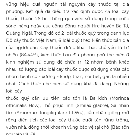
vững hiệu quả nguồn tài nguyên cây thuốc tại địa
phương. Kết quả đã điều tra xác định được 45 loài cây
thuốc, thuộc 26 họ, thông qua việc sử dụng trong cuộc
sống hàng ngày của cộng đồng người Hre huyện Ba Tơ,
Quảng Ngãi. Trong đó có 2 loài thuốc quý trong danh lục
Đỏ cây thuốc Việt Nam, 6 loài quý theo kiến thức bản địa
của người dân. Cây thuốc được khai thác chủ yếu từ tự
nhiên (84,44%), kiến thức bản địa phong phú thể hiện ở
kinh nghiệm sử dụng để chữa trị 12 nhóm bệnh khác
nhau, số lượng các loài cây thuốc được sử dụng chữa các
nhóm bệnh cơ - xương - khớp, thận, nội tiết, gan là nhiều
nhất. Cách thức chế biến sử dụng khá đa dạng. Những
loài cây
thuốc quý cần ưu tiên bảo tồn là Ba kích (Morinda
officinalis How), Thổ phục linh (Smilax glabre), Sa nhân
tím (Amomum longiligulare T.L.Wu), cần nhân giống mở
rộng diện tích các loại cây thuốc dưới tán rừng trồng,
vườn nhà, đồng thời khoanh vùng bảo vệ tại chỗ (Bảo tồn
nguyên vị). Đi