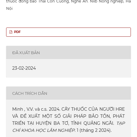
thuốc đồng bào Thái Con Cuông, Nghệ An. Nxb Nông nghiệp, Hà
Nội
PDF
ĐÃ XUẤT BẢN
23-02-2024
CÁCH TRÍCH DẪN
Minh , V.V. và c.s. 2024. CÂY THUỐC CỦA NGƯỜI HRE
VÀ ĐỀ XUẤT MỘT SỐ GIẢI PHÁP BẢO TỒN, PHÁT
TRIỂN TẠI HUYỆN BA TƠ, TỈNH QUẢNG NGÃI.
TẠP
CHÍ KHOA HỌC LÂM NGHIỆP
. 1 (tháng 2 2024).