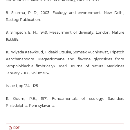
8. Sharma, P. D., 2003. Ecology and environment. New Delhi,
Rastogi Publication.
9. Simpson, E. H., 1949. Measurment of diversity. London: Nature
163:688.
10. Wiyada Kaewkrud, Hideaki Otsuka, Somsak Ruchirawat, Tripetch
Kanchanapoom. Megastigmane and flavone glycosides from
Strophioblachia fimbricalyx Boerl. Journal of Natural Medicines
January 2008, Volume 62,
Issue 1, pp 124 - 125.
11. Odum, P.E., 1971. Fundamentals of ecology. Saunders
Philadelphia, Pennsylavania.
PDF