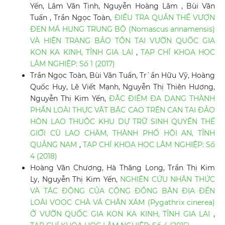
Yến, Lâm Văn Tịnh, Nguyễn Hoàng Lâm , Bùi Văn
Tuấn , Trần Ngọc Toàn,
ĐIỀU TRA QUẦN THỂ VƯỢN
ĐEN MÁ HUNG TRUNG BỘ (Nomascus annamensis)
VÀ HIỆN TRẠNG BẢO TỒN TẠI VƯỜN QUỐC GIA
KON KA KINH, TỈNH GIA LAI
,
TẠP CHÍ KHOA HỌC
LÂM NGHIỆP: Số 1 (2017)
Trần Ngọc Toàn, Bùi Văn Tuấn, Tr`ần Hữu Vỹ, Hoàng
Quốc Huy, Lê Viết Mạnh, Nguyễn Thị Thiên Hương,
Nguyễn Thị Kim Yến,
ĐẶC ĐIỂM ĐA DẠNG THÀNH
PHẦN LOÀI THỰC VẬT BẬC CAO TRÊN CẠN TẠI ĐẢO
HÒN LAO THUỘC KHU DỰ TRỮ SINH QUYỂN THẾ
GIỚI CÙ LAO CHÀM, THÀNH PHỐ HỘI AN, TỈNH
QUẢNG NAM
,
TẠP CHÍ KHOA HỌC LÂM NGHIỆP: Số
4 (2018)
Hoàng Văn Chương, Hà Thăng Long, Trần Thị Kim
Ly, Nguyễn Thị Kim Yến,
NGHIÊN CỨU NHẬN THỨC
VÀ TÁC ĐỘNG CỦA CỘNG ĐỒNG BÂN ĐỊA ĐẾN
LOÀI VOỌC CHÀ VÁ CHÂN XÁM (Pygathrix cinerea)
Ở VƯỜN QUỐC GIA KON KA KINH, TỈNH GIA LAI
,