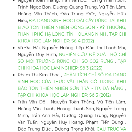
Nguyễn Toàn Thắng, Trần Văn Đô, Hoàng Thanh Sơn,
Trịnh Ngọc Bon, Dương Quang Trung, Vũ Tiến Lâm,
Hoàng Văn Thành, Đào Trung Đức, Nguyễn Hữu
Hiệp,
ĐA DẠNG SINH HỌC LOÀI CÂY RỪNG TẠI KHU
B ẢO TỒN THIÊN NHIÊN ĐỒNG SƠN - KỲ THƯỢNG,
THÀNH PHỐ HẠ LONG, TỈNH QUẢNG NINH
,
TẠP CHÍ
KHOA HỌC LÂM NGHIỆP: Số 4 (2022)
Võ Đại Hải, Nguyễn Hoàng Tiệp, Đào Thị Thanh Mai,
Nguyễn Duy Bình,
NGHIÊN CỨU ĐỀ XUẤT BỘ CHỈ
SỐ MÔI TRƯỜNG RỪNG, CHỈ SỐ CO2 RỪNG
,
TẠP
CHÍ KHOA HỌC LÂM NGHIỆP: Số 3 (2025)
Phạm Thị Kim Thoa ,
PHÂN TÍCH CHỈ SỐ ĐA DẠNG
SINH HỌC CỦA THỰC VẬT THÂN GỖ TRONG KHU
BẢO TỒN THIÊN NHIÊN SƠN TRÀ - TP. ĐÀ NẴNG
,
TẠP CHÍ KHOA HỌC LÂM NGHIỆP: Số 3 (2012)
Trần Văn Đô , Nguyễn Toàn Thắng, Vũ Tiến Lâm,
Hoàng Văn Thành, Hoàng Thanh Sơn, Nguyễn Trọng
Minh, Trần Anh Hải, Dương Quang Trung, Nguyễn
Văn Tuấn, Nguyễn Huy Hoàng, Phạm Tiến Dũng ,
Đào Trung Đức , Dương Trọng Khôi,
CẤU TRÚC VÀ