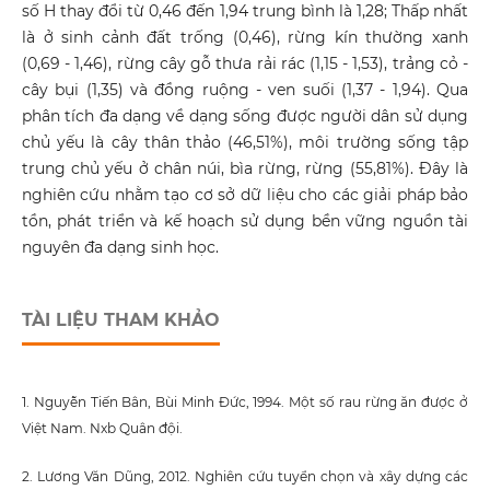
số H thay đổi từ 0,46 đến 1,94 trung bình là 1,28; Thấp nhất
là ở sinh cảnh đất trống (0,46), rừng kín thường xanh
(0,69 - 1,46), rừng cây gỗ thưa rải rác (1,15 - 1,53), trảng cỏ -
cây bụi (1,35) và đồng ruộng - ven suối (1,37 - 1,94). Qua
phân tích đa dạng về dạng sống được người dân sử dụng
chủ yếu là cây thân thảo (46,51%), môi trường sống tập
trung chủ yếu ở chân núi, bìa rừng, rừng (55,81%). Đây là
nghiên cứu nhằm tạo cơ sở dữ liệu cho các giải pháp bảo
tồn, phát triển và kế hoạch sử dụng bền vững nguồn tài
nguyên đa dạng sinh học.
TÀI LIỆU THAM KHẢO
1. Nguyễn Tiến Bân, Bùi Minh Đức, 1994. Một số rau rừng ăn được ở
Việt Nam. Nxb Quân đội.
2. Lương Văn Dũng, 2012. Nghiên cứu tuyển chọn và xây dựng các