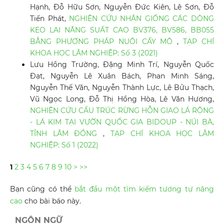
Hạnh, Đỗ Hữu Sơn, Nguyễn Đức Kiên, Lê Sơn, Đỗ
Tiến Phát,
NGHIÊN CỨU NHÂN GIỐNG CÁC DÒNG
KEO LAI NĂNG SUẤT CAO BV376, BV586, BB055
BẰNG PHƯƠNG PHÁP NUÔI CẤY MÔ
,
TẠP CHÍ
KHOA HỌC LÂM NGHIỆP: Số 3 (2021)
Lưu Hồng Trường, Đặng Minh Trí, Nguyễn Quốc
Đạt, Nguyễn Lê Xuân Bách, Phan Minh Sáng,
Nguyễn Thế Văn, Nguyễn Thành Lực, Lê Bửu Thạch,
Vũ Ngọc Long, Đỗ Thị Hồng Hòa, Lê Văn Hương,
NGHIÊN CỨU CẤU TRÚC RỪNG HỖN GIAO LÁ RỘNG
- LÁ KIM TẠI VƯỜN QUỐC GIA BIDOUP - NÚI BÀ,
TỈNH LÂM ĐỒNG
,
TẠP CHÍ KHOA HỌC LÂM
NGHIỆP: Số 1 (2022)
1
2
3
4
5
6
7
8
9
10
>
>>
Bạn cũng có thể
bắt đầu một tìm kiếm tương tự nâng
cao
cho bài báo này.
NGÔN NGỮ