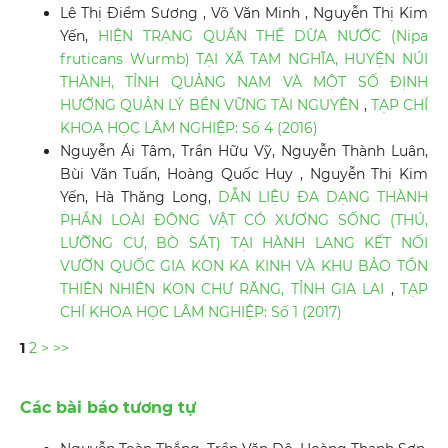
Lê Thị Điểm Sương , Võ Văn Minh , Nguyễn Thị Kim
Yến,
HIỆN TRẠNG QUẦN THỂ DỪA NƯỚC (Nipa
fruticans Wurmb) TẠI XÃ TAM NGHĨA, HUYỆN NÚI
THÀNH, TỈNH QUẢNG NAM VÀ MỘT SỐ ĐỊNH
HƯỚNG QUẢN LÝ BỀN VỮNG TÀI NGUYÊN
,
TẠP CHÍ
KHOA HỌC LÂM NGHIỆP: Số 4 (2016)
Nguyễn Ái Tâm, Trần Hữu Vỹ, Nguyễn Thành Luân,
Bùi Văn Tuấn, Hoàng Quốc Huy , Nguyễn Thị Kim
Yến, Hà Thăng Long,
DẪN LIỆU ĐA DẠNG THÀNH
PHẦN LOÀI ĐỘNG VẬT CÓ XƯƠNG SỐNG (THÚ,
LƯỠNG CƯ, BÒ SÁT) TẠI HÀNH LANG KẾT NỐI
VƯỜN QUỐC GIA KON KA KINH VÀ KHU BẢO TỒN
THIÊN NHIÊN KON CHƯ RĂNG, TỈNH GIA LAI
,
TẠP
CHÍ KHOA HỌC LÂM NGHIỆP: Số 1 (2017)
1
2
>
>>
Các bài báo tương tự