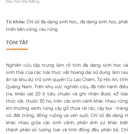
Đại học Đà Nẵng
Từ khóa:
Chỉ số đa dạng sinh học,, đa dạng sinh học, phát
triển bền vững, rau rừng
TÓM TẮT
Nghiên cứu tập trung làm rõ tính đa dạng sinh học và
sinh thái của các loài thực vật hoang dại sử dụng làm rau
ăn tại khu dự trữ sinh quyển Cù Lao Chàm, Tp Hội An, tỉnh
Quảng Nam. Trên khu vực nghiên cứu, đã tiến hành điều
tra, khảo sát 20 ô tiêu chuẩn và ghi nhận được 43 loài
thực vật, thuộc 30 họ, trên các sinh cảnh khác nhau: rừng
kín thường xanh, rừng cây gỗ thưa rải rác, cây bụi - trảng
cỏ, đất trống, đồng ruộng và ven suối. Chỉ số đa dạng H
khác nhau giữa các sinh cảnh, phản ánh sự khác biệt
thành phần số lượng loài và tính đồng đều phân bố. Chỉ