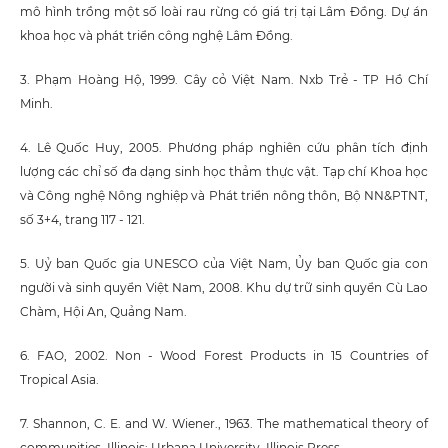
mô hình trồng một số loài rau rừng có giá trị tại Lâm Đồng. Dự án
khoa học và phát triển công nghệ Lâm Đồng.
3. Phạm Hoàng Hộ, 1999. Cây cỏ Việt Nam. Nxb Trẻ - TP Hồ Chí
Minh.
4. Lê Quốc Huy, 2005. Phương pháp nghiên cứu phân tích định
lượng các chỉ số đa dạng sinh học thảm thực vật. Tạp chí Khoa học
và Công nghệ Nông nghiệp và Phát triển nông thôn, Bộ NN&PTNT,
số 3+4, trang 117 - 121.
5. Uỷ ban Quốc gia UNESCO của Việt Nam, Ủy ban Quốc gia con
người và sinh quyển Việt Nam, 2008. Khu dự trữ sinh quyển Cù Lao
Chàm, Hội An, Quảng Nam.
6. FAO, 2002. Non - Wood Forest Products in 15 Countries of
Tropical Asia.
7. Shannon, C. E. and W. Wiener., 1963. The mathematical theory of
communities. Illinois: Urbana University, Illinois Press.