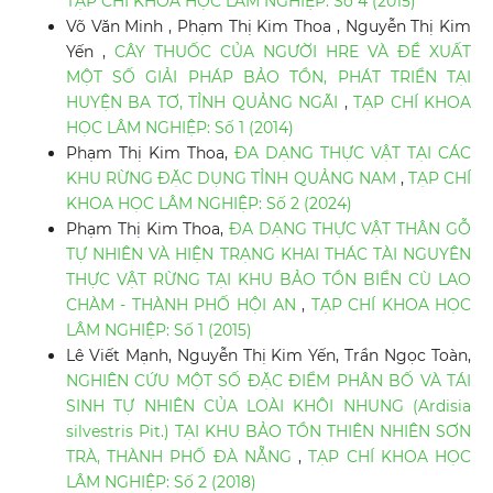
TẠP CHÍ KHOA HỌC LÂM NGHIỆP: Số 4 (2015)
Võ Văn Minh , Phạm Thị Kim Thoa , Nguyễn Thị Kim
Yến ,
CÂY THUỐC CỦA NGƯỜI HRE VÀ ĐỀ XUẤT
MỘT SỐ GIẢI PHÁP BẢO TỒN, PHÁT TRIỂN TẠI
HUYỆN BA TƠ, TỈNH QUẢNG NGÃI
,
TẠP CHÍ KHOA
HỌC LÂM NGHIỆP: Số 1 (2014)
Phạm Thị Kim Thoa,
ĐA DẠNG THỰC VẬT TẠI CÁC
KHU RỪNG ĐẶC DỤNG TỈNH QUẢNG NAM
,
TẠP CHÍ
KHOA HỌC LÂM NGHIỆP: Số 2 (2024)
Phạm Thị Kim Thoa,
ĐA DẠNG THỰC VẬT THÂN GỖ
TỰ NHIÊN VÀ HIỆN TRẠNG KHAI THÁC TÀI NGUYÊN
THỰC VẬT RỪNG TẠI KHU BẢO TỒN BIỂN CÙ LAO
CHÀM - THÀNH PHỐ HỘI AN
,
TẠP CHÍ KHOA HỌC
LÂM NGHIỆP: Số 1 (2015)
Lê Viết Mạnh, Nguyễn Thị Kim Yến, Trần Ngọc Toàn,
NGHIÊN CỨU MỘT SỐ ĐẶC ĐIỂM PHÂN BỐ VÀ TÁI
SINH TỰ NHIÊN CỦA LOÀI KHÔI NHUNG (Ardisia
silvestris Pit.) TẠI KHU BẢO TỒN THIÊN NHIÊN SƠN
TRÀ, THÀNH PHỐ ĐÀ NẴNG
,
TẠP CHÍ KHOA HỌC
LÂM NGHIỆP: Số 2 (2018)