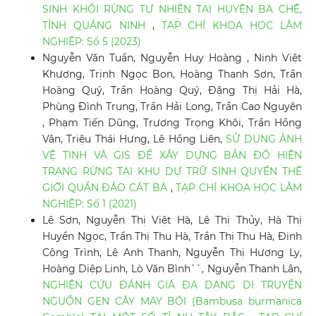
SINH KHỐI RỪNG TỰ NHIÊN TẠI HUYỆN BA CHẼ,
TỈNH QUẢNG NINH
,
TẠP CHÍ KHOA HỌC LÂM
NGHIỆP: Số 5 (2023)
Nguyễn Văn Tuấn, Nguyễn Huy Hoàng , Ninh Việt
Khương, Trịnh Ngọc Bon, Hoàng Thanh Sơn, Trần
Hoàng Quý, Trần Hoàng Quý, Đặng Thị Hải Hà,
Phùng Đình Trung, Trần Hải Long, Trần Cao Nguyên
, Phạm Tiến Dũng, Trương Trọng Khôi, Trần Hồng
Vân, Triệu Thái Hưng, Lê Hồng Liên,
SỬ DỤNG ẢNH
VỆ TINH VÀ GIS ĐỂ XÂY DỰNG BẢN ĐỒ HIỆN
TRẠNG RỪNG TẠI KHU DỰ TRỮ SINH QUYỂN THẾ
GIỚI QUẦN ĐẢO CÁT BÀ
,
TẠP CHÍ KHOA HỌC LÂM
NGHIỆP: Số 1 (2021)
Lê Sơn, Nguyễn Thị Việt Hà, Lê Thị Thủy, Hà Thị
Huyền Ngọc, Trần Thị Thu Hà, Trần Thị Thu Hà, Đinh
Công Trình, Lê Anh Thanh, Nguyễn Thị Hương Ly,
Hoàng Diệp Linh, Lò Văn Bình``, Nguyễn Thanh Lân,
NGHIÊN CỨU ĐÁNH GIÁ ĐA DẠNG DI TRUYỀN
NGUỒN GEN CÂY MẠY BÓI (Bambusa burmanica