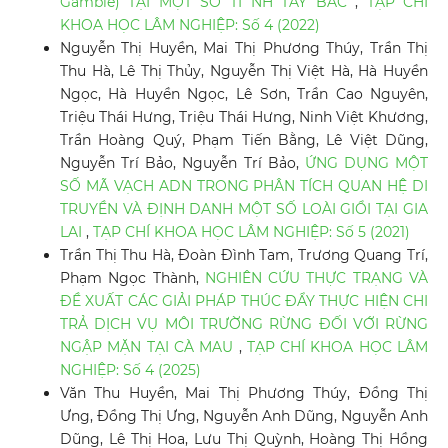
Gamble) TẠI MỘT SỐ TỈ NH TÂY BẮC
,
TẠP CHÍ
KHOA HỌC LÂM NGHIỆP: Số 4 (2022)
Nguyễn Thị Huyền, Mai Thị Phương Thúy, Trần Thị
Thu Hà, Lê Thị Thủy, Nguyễn Thị Việt Hà, Hà Huyền
Ngọc, Hà Huyền Ngọc, Lê Sơn, Trần Cao Nguyên,
Triệu Thái Hưng, Triệu Thái Hưng, Ninh Việt Khương,
Trần Hoàng Quý, Phạm Tiến Bằng, Lê Việt Dũng,
Nguyễn Trí Bảo, Nguyễn Trí Bảo,
ỨNG DỤNG MỘT
SỐ MÃ VẠCH ADN TRONG PHÂN TÍCH QUAN HỆ DI
TRUYỀN VÀ ĐỊNH DANH MỘT SỐ LOÀI GIỔI TẠI GIA
LAI
,
TẠP CHÍ KHOA HỌC LÂM NGHIỆP: Số 5 (2021)
Trần Thị Thu Hà, Đoàn Đình Tam, Trương Quang Trí,
Phạm Ngọc Thành,
NGHIÊN CỨU THỰC TRẠNG VÀ
ĐỀ XUẤT CÁC GIẢI PHÁP THÚC ĐẨY THỰC HIỆN CHI
TRẢ DỊCH VỤ MÔI TRƯỜNG RỪNG ĐỐI VỚI RỪNG
NGẬP MẶN TẠI CÀ MAU
,
TẠP CHÍ KHOA HỌC LÂM
NGHIỆP: Số 4 (2025)
Văn Thu Huyền, Mai Thị Phương Thúy, Đồng Thị
Ưng, Đồng Thị Ưng, Nguyễn Anh Dũng, Nguyễn Anh
Dũng, Lê Thị Hoa, Lưu Thị Quỳnh, Hoàng Thị Hồng