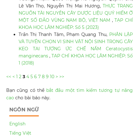
Lê Văn Thọ, Nguyễn Thị Mai Hương,
THỰC TRẠNG
NGUỒN TÀI NGUYÊN CÂY DƯỢC LIỆU QUÝ HIẾM Ở
MỘT SỐ ĐẢO VÙNG NAM BỘ, VIỆT NAM
,
TẠP CHÍ
KHOA HỌC LÂM NGHIỆP: Số 5 (2023)
Trần Thị Thanh Tâm, Phạm Quang Thu,
PHÂN LẬP
VÀ TUYỂN CHỌN VI SINH VẬT NỘI SINH TRONG CÂY
KEO TAI TƯỢNG ỨC CHẾ NẤM Ceratocystis
manginecans
,
TẠP CHÍ KHOA HỌC LÂM NGHIỆP: Số
1 (2018)
<<
<
1
2
3
4
5
6
7
8
9
10
>
>>
Bạn cũng có thể
bắt đầu một tìm kiếm tương tự nâng
cao
cho bài báo này.
NGÔN NGỮ
English
Tiếng Việt