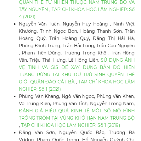
QUẦN THỂ TỰ NHIÊN THUỘC NAM TRUNG BỘ VÀ
TÂY NGUYÊN
,
TẠP CHÍ KHOA HỌC LÂM NGHIỆP: Số
4 (2021)
Nguyễn Văn Tuấn, Nguyễn Huy Hoàng , Ninh Việt
Khương, Trịnh Ngọc Bon, Hoàng Thanh Sơn, Trần
Hoàng Quý, Trần Hoàng Quý, Đặng Thị Hải Hà,
Phùng Đình Trung, Trần Hải Long, Trần Cao Nguyên
, Phạm Tiến Dũng, Trương Trọng Khôi, Trần Hồng
Vân, Triệu Thái Hưng, Lê Hồng Liên,
SỬ DỤNG ẢNH
VỆ TINH VÀ GIS ĐỂ XÂY DỰNG BẢN ĐỒ HIỆN
TRẠNG RỪNG TẠI KHU DỰ TRỮ SINH QUYỂN THẾ
GIỚI QUẦN ĐẢO CÁT BÀ
,
TẠP CHÍ KHOA HỌC LÂM
NGHIỆP: Số 1 (2021)
Phùng Văn Khang, Ngô Văn Ngọc, Phùng Văn Khen,
Võ Trung Kiên, Phùng Văn Tỉnh, Nguyễn Trọng Nam,
ĐÁNH GIÁ HIỆU QUẢ KINH TẾ MỘT SỐ MÔ HÌNH
TRỒNG TRÔM TẠI VÙNG KHÔ HẠN NAM TRUNG BỘ
,
TẠP CHÍ KHOA HỌC LÂM NGHIỆP: Số 1 (2019)
Đặng Văn Sơn, Nguyễn Quốc Bảo, Trương Bá
Vương, Phạm Quốc Trọng, Hồ Nguyễn Quỳnh Chi,