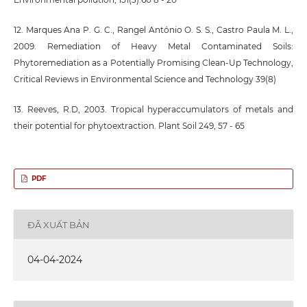
12. Marques Ana P. G. C., Rangel António O. S. S., Castro Paula M. L.,
2009. Remediation of Heavy Metal Contaminated Soils:
Phytoremediation as a Potentially Promising Clean-Up Technology,
Critical Reviews in Environmental Science and Technology 39(8)
13. Reeves, R.D, 2003. Tropical hyperaccumulators of metals and
their potential for phytoextraction. Plant Soil 249, 57 - 65
PDF
ĐÃ XUẤT BẢN
04-04-2024