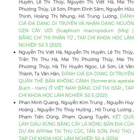
Huyền, Lê Thị Thủy, Nguyễn Thị Việt Hà, Mai Thị
Phương Thúy, Lê Sơn, Phạm Đình Sâm, Nguyễn Hữu
Thịnh, Hoàng Thị Nhung, Hồ Trung Lương,
ĐÁNH
GIÁ ĐA DẠNG DI TRUYỀN VÀ NHẬN DẠNG NGUỒN
GEN CÂY ƯƠI (Scaphium macropodum (Miq) )
BẰNG CHỈ THỊ PHÂN TỬ
,
TẠP CHÍ KHOA HỌC LÂM
NGHIỆP: Số 3 (2021)
Nguyễn Thị Việt Hà, Nguyễn Thị Huyền, Lê Thị Thủy,
Trần Thị Thu Hà, Mai Thị Phương Thúy, Mai Thị
Phương Thúy, Hà Thị Huyền Ngọc, Lê Sơn, Lê Văn
Thành, Tạ Văn Hân,
ĐÁNH GIÁ ĐA DẠNG DI TRUYỀN
QUẦN THỂ BẦN KHÔNG CÁNH (Sonneratia apetala
Buch - Ham) Ở VIỆT NAM BẰNG CHỈ THỊ ISSR
,
TẠP
CHÍ KHOA HỌC LÂM NGHIỆP: Số 5 (2021)
Phan Minh Quang, Nguyễn Kim Trung , Nguyễn Huy
Hoàng , Nguyễn Thị Thúy Hường , Hồ Trung Lương ,
Phạm Tiến Dũng, Phạm Quang Tuyến,
KẾT QUẢ
LÀM GIÀU RỪNG BẰNG CÂY LÁ RỘNG BẢN ĐỊA CỦA
DỰ ÁN APFNet TẠI THU CÚC, TÂN SƠN, PHÚ THỌ
,
TẠP CHÍ KHOA HỌC LÂM NGHIỆP: Số 4 (2014)