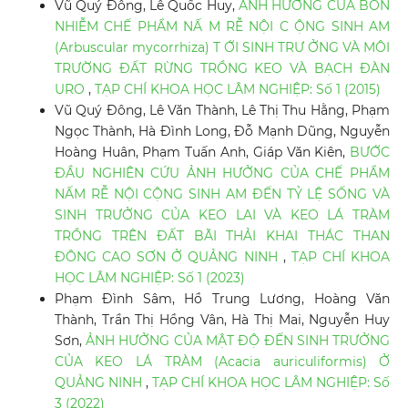
Vũ Quý Đông, Lê Quốc Huy,
ẢNH HƯỞNG CỦA BÓN
NHIỄM CHẾ PHẨM NẤ M RỄ NỘI C ỘNG SINH AM
(Arbuscular mycorrhiza) T ỚI SINH TRƯ ỞNG VÀ MÔI
TRƯỜNG ĐẤT RỪNG TRỒNG KEO VÀ BẠCH ĐÀN
URO
,
TẠP CHÍ KHOA HỌC LÂM NGHIỆP: Số 1 (2015)
Vũ Quý Đông, Lê Văn Thành, Lê Thị Thu Hằng, Phạm
Ngọc Thành, Hà Đình Long, Đỗ Mạnh Dũng, Nguyễn
Hoàng Huân, Phạm Tuấn Anh, Giáp Văn Kiên,
BƯỚC
ĐẦU NGHIÊN CỨU ẢNH HƯỞNG CỦA CHẾ PHẨM
NẤM RỄ NỘI CỘNG SINH AM ĐẾN TỶ LỆ SỐNG VÀ
SINH TRƯỞNG CỦA KEO LAI VÀ KEO LÁ TRÀM
TRỒNG TRÊN ĐẤT BÃI THẢI KHAI THÁC THAN
ĐÔNG CAO SƠN Ở QUẢNG NINH
,
TẠP CHÍ KHOA
HỌC LÂM NGHIỆP: Số 1 (2023)
Phạm Đình Sâm, Hồ Trung Lương, Hoàng Văn
Thành, Trần Thị Hồng Vân, Hà Thị Mai, Nguyễn Huy
Sơn,
ẢNH HƯỞNG CỦA MẬT ĐỘ ĐẾN SINH TRƯỞNG
CỦA KEO LÁ TRÀM (Acacia auriculiformis) Ở
QUẢNG NINH
,
TẠP CHÍ KHOA HỌC LÂM NGHIỆP: Số
3 (2022)