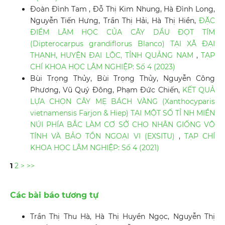
Đoàn Đình Tam , Đỗ Thị Kim Nhung, Hà Đình Long,
Nguyễn Tiến Hưng, Trần Thị Hải, Hà Thị Hiền,
ĐẶC
ĐIỂM LÂM HỌC CỦA CÂY DẦU ĐỌT TÍM
(Dipterocarpus grandiflorus Blanco) TẠI XÃ ĐẠI
THẠNH, HUYỆN ĐẠI LỘC, TỈNH QUẢNG NAM
,
TẠP
CHÍ KHOA HỌC LÂM NGHIỆP: Số 4 (2023)
Bùi Trọng Thủy, Bùi Trọng Thủy, Nguyễn Công
Phương, Vũ Quý Đông, Phạm Đức Chiến,
KẾT QUẢ
LỰA CHỌN CÂY MẸ BÁCH VÀNG (Xanthocyparis
vietnamensis Farjon & Hiep) TẠI MỘT SỐ TỈ NH MIỀN
NÚI PHÍA BẮC LÀM CƠ SỞ CHO NHÂN GIỐNG VÔ
TÍNH VÀ BẢO TỒN NGOẠI VI (EXSITU)
,
TẠP CHÍ
KHOA HỌC LÂM NGHIỆP: Số 4 (2021)
1
2
>
>>
Các bài báo tương tự
Trần Thị Thu Hà, Hà Thị Huyền Ngọc, Nguyễn Thị