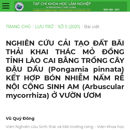
TRANG CHỦ
/
LƯU TRỮ
/
SỐ 5 (2021)
/
Bài viết
NGHIÊN CỨU CẢI TẠO ĐẤT BÃI
THẢI KHAI THÁC MỎ ĐỒNG
TỈNH LÀO CAI BẰNG TRỒNG CÂY
ĐẬU DẦU (Pongamia pinnata)
KẾT HỢP BÓN NHIỄM NẤM RỄ
NỘI CỘNG SINH AM (Arbuscular
mycorrhiza) Ở VƯỜN ƯƠM
Vũ Quý Đông
Viện Nghiên cứu Sinh thái và Môi trường rừng - Viện Khoa học