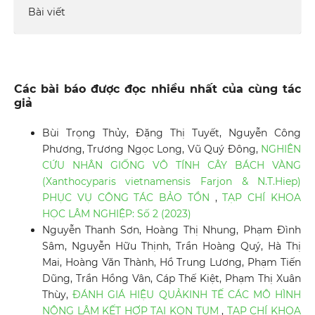
Bài viết
Các bài báo được đọc nhiều nhất của cùng tác
giả
Bùi Trọng Thủy, Đặng Thị Tuyết, Nguyễn Công
Phương, Trương Ngọc Long, Vũ Quý Đông,
NGHIÊN
CỨU NHÂN GIỐNG VÔ TÍNH CÂY BÁCH VÀNG
(Xanthocyparis vietnamensis Farjon & N.T.Hiep)
PHỤC VỤ CÔNG TÁC BẢO TỒN
,
TẠP CHÍ KHOA
HỌC LÂM NGHIỆP: Số 2 (2023)
Nguyễn Thanh Sơn, Hoàng Thị Nhung, Phạm Đình
Sâm, Nguyễn Hữu Thịnh, Trần Hoàng Quý, Hà Thị
Mai, Hoàng Văn Thành, Hồ Trung Lương, Phạm Tiến
Dũng, Trần Hồng Vân, Cáp Thế Kiệt, Phạm Thị Xuân
Thùy,
ĐÁNH GIÁ HIỆU QUẢKINH TẾ CÁC MÔ HÌNH
NÔNG LÂM KẾT HỢP TẠI KON TUM
,
TẠP CHÍ KHOA