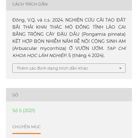
CÁCH TRÍCH DẪN
Đông, V.Q. và c.s. 2024. NGHIÊN CỨU CẢI TẠO ĐẤT
BÃI THẢI KHAI THÁC MỎ ĐỒNG TỈNH LÀO CAI
BẰNG TRỒNG CÂY ĐẬU DẦU (Pongamia pinnata)
KẾT HỢP BÓN NHIỄM NẤM RỄ NỘI CỘNG SINH AM
(Arbuscular mycorrhiza) Ở VƯỜN ƯƠM.
TẠP CHÍ
KHOA HỌC LÂM NGHIỆP
. 5 (tháng 4 2024).
Thêm các định dạng trích dẫn khác
SỐ
Số 5 (2021)
CHUYÊN MỤC