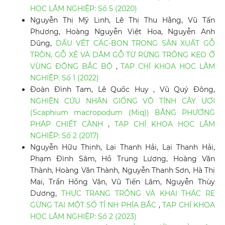
HỌC LÂM NGHIỆP: Số 5 (2020)
Nguyễn Thị Mỹ Linh, Lê Thị Thu Hằng, Vũ Tấn
Phương, Hoàng Nguyễn Việt Hoa, Nguyễn Anh
Dũng,
DẤU VẾT CÁC-BON TRONG SẢN XUẤT GỖ
TRÒN, GỖ XẺ VÀ DĂM GỖ TỪ RỪNG TRỒNG KEO Ở
VÙNG ĐÔNG BẮC BỘ
,
TẠP CHÍ KHOA HỌC LÂM
NGHIỆP: Số 1 (2022)
Đoàn Đình Tam, Lê Quốc Huy , Vũ Quý Đông,
NGHIÊN CỨU NHÂN GIỐNG VÔ TÍNH CÂY ƯƠI
(Scaphium macropodum (Miq)) BẰNG PHƯƠNG
PHÁP CHIẾT CÀNH
,
TẠP CHÍ KHOA HỌC LÂM
NGHIỆP: Số 2 (2017)
Nguyễn Hữu Thịnh, Lại Thanh Hải, Lại Thanh Hải,
Phạm Đình Sâm, Hồ Trung Lương, Hoàng Văn
Thành, Hoàng Văn Thành, Nguyễn Thanh Sơn, Hà Thị
Mai, Trần Hồng Vân, Vũ Tiến Lâm, Nguyễn Thùy
Dương,
THỰC TRẠNG TRỒNG VÀ KHAI THÁC RE
GỪNG TẠI MỘT SỐ TỈ NH PHÍA BẮC
,
TẠP CHÍ KHOA
HỌC LÂM NGHIỆP: Số 2 (2023)