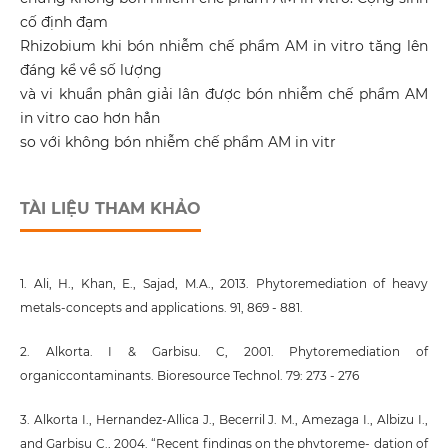
cố định đạm
Rhizobium khi bón nhiễm chế phẩm AM in vitro tăng lên
đáng kể về số lượng
và vi khuẩn phân giải lân được bón nhiễm chế phẩm AM
in vitro cao hơn hẳn
so với không bón nhiễm chế phẩm AM in vitr
TÀI LIỆU THAM KHẢO
1. Ali, H., Khan, E., Sajad, M.A., 2013. Phytoremediation of heavy
metals-concepts and applications. 91, 869 - 881.
2. Alkorta. I & Garbisu. C, 2001. Phytoremediation of
organiccontaminants. Bioresource Technol. 79: 273 - 276
3. Alkorta I., Hernandez-Allica J., Becerril J. M., Amezaga I., Albizu I.,
and Garbisu C., 2004. “Recent findings on the phytoreme- dation of