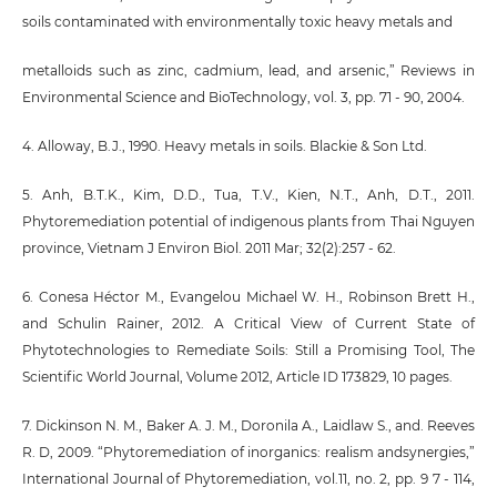
soils contaminated with environmentally toxic heavy metals and
metalloids such as zinc, cadmium, lead, and arsenic,” Reviews in
Environmental Science and BioTechnology, vol. 3, pp. 71 - 90, 2004.
4. Alloway, B.J., 1990. Heavy metals in soils. Blackie & Son Ltd.
5. Anh, B.T.K., Kim, D.D., Tua, T.V., Kien, N.T., Anh, D.T., 2011.
Phytoremediation potential of indigenous plants from Thai Nguyen
province, Vietnam J Environ Biol. 2011 Mar; 32(2):257 - 62.
6. Conesa Héctor M., Evangelou Michael W. H., Robinson Brett H.,
and Schulin Rainer, 2012. A Critical View of Current State of
Phytotechnologies to Remediate Soils: Still a Promising Tool, The
Scientific World Journal, Volume 2012, Article ID 173829, 10 pages.
7. Dickinson N. M., Baker A. J. M., Doronila A., Laidlaw S., and. Reeves
R. D, 2009. “Phytoremediation of inorganics: realism andsynergies,”
International Journal of Phytoremediation, vol.11, no. 2, pp. 9 7 - 114,