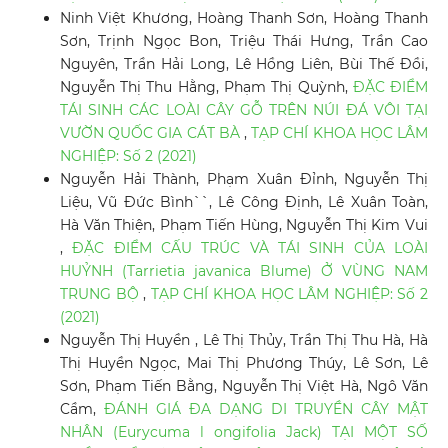
Ninh Việt Khương, Hoàng Thanh Sơn, Hoàng Thanh
Sơn, Trịnh Ngọc Bon, Triệu Thái Hưng, Trần Cao
Nguyên, Trần Hải Long, Lê Hồng Liên, Bùi Thế Đồi,
Nguyễn Thị Thu Hằng, Phạm Thị Quỳnh,
ĐẶC ĐIỂM
TÁI SINH CÁC LOÀI CÂY GỖ TRÊN NÚI ĐÁ VÔI TẠI
VƯỜN QUỐC GIA CÁT BÀ
,
TẠP CHÍ KHOA HỌC LÂM
NGHIỆP: Số 2 (2021)
Nguyễn Hải Thành, Phạm Xuân Đỉnh, Nguyễn Thị
Liệu, Vũ Đức Bình``, Lê Công Định, Lê Xuân Toàn,
Hà Văn Thiện, Phạm Tiến Hùng, Nguyễn Thị Kim Vui
,
ĐẶC ĐIỂM CẤU TRÚC VÀ TÁI SINH CỦA LOÀI
HUỶNH (Tarrietia javanica Blume) Ở VÙNG NAM
TRUNG BỘ
,
TẠP CHÍ KHOA HỌC LÂM NGHIỆP: Số 2
(2021)
Nguyễn Thị Huyền , Lê Thị Thủy, Trần Thị Thu Hà, Hà
Thị Huyền Ngọc, Mai Thị Phương Thúy, Lê Sơn, Lê
Sơn, Phạm Tiến Bằng, Nguyễn Thị Việt Hà, Ngô Văn
Cầm,
ĐÁNH GIÁ ĐA DẠNG DI TRUYỀN CÂY MẬT
NHÂN (Eurycuma l ongifolia Jack) TẠI MỘT SỐ