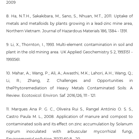
2009
8. Ha, N.T.H., Sakakibara, M., Sano, S., Nhuan, M.T., 2011. Uptake of
metals and metalloids by plants growing in a lead-zinc mine area,
Northern Vietnam. Journal of Hazardous Materials 186, 1384 - 1391.
9. Li, X., Thornton, I., 1993. Multi-element contamination in soil and
plant in the old mining area. UK Applied Geochemistry S 2, 1993151 -
1993561.
10. Mahar, A.; Wang, P.; Ali, A.; Awasthi, M.K.; Lahori, A.H.; Wang, Q.;
Li, R.; Zhang, Z. Challenges and Opportunities in
thePhytoremediation of Heavy Metals Contaminated Soils: A
Review. Ecotoxicol. Environ. Saf. 2016,126, 111 - 121.
11. Marques Ana P. G. C., Oliveira Rui S., Rangel António O. S. S.,
Castro Paula M. L., 2008. Application of manure and compost to
contaminated soils and its effect on zinc accumulation by Solanum
nigrum inoculated with arbuscular mycorrhizal fungi,
Environmental pollution, 151(3):60 8 - 20