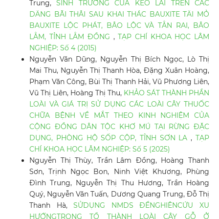
Trung,
SINH TRƯỞNG CỦA KEO LAI TRÊN CÁC
DÄNG BÃI THÂI SAU KHAI THÁC BAUXITE TÄI MỎ
BAUXITE LỘC PHÁT, BÂO LỘC VÀ TÅN RAI, BÂO
LÅM, TỈNH LÅM ĐỒNG
,
TẠP CHÍ KHOA HỌC LÂM
NGHIỆP: Số 4 (2015)
Nguyễn Văn Dũng, Nguyễn Thị Bích Ngọc, Lò Thị
Mai Thu, Nguyễn Thị Thanh Hòa, Đặng Xuân Hoàng,
Phạm Văn Công, Bùi Thị Thanh Hải, Vũ Phương Liên,
Vũ Thị Liên, Hoàng Thị Thu,
KHẢO SÁT THÀNH PHẦN
LOÀI VÀ GIÁ TRỊ SỬ DỤNG CÁC LOÀI CÂY THUỐC
CHỮA BỆNH VỀ MẮT THEO KINH NGHIỆM CỦA
CỘNG ĐỒNG DÂN TỘC KHƠ MÚ TẠI RỪNG ĐẶC
DỤNG, PHÒNG HỘ SỐP CỘP, TỈNH SƠN LA
,
TẠP
CHÍ KHOA HỌC LÂM NGHIỆP: Số 5 (2025)
Nguyễn Thị Thùy, Trần Lâm Đồng, Hoàng Thanh
Sơn, Trịnh Ngọc Bon, Ninh Việt Khương, Phùng
Đình Trung, Nguyễn Thị Thu Hương, Trần Hoàng
Quý, Nguyễn Văn Tuấn, Dương Quang Trung, Đỗ Thị
Thanh Hà,
SỬDỤNG NMDS ĐỂNGHIÊNCỨU XU
HƯỚNGTRONG TỔ THÀNH LOÀI CÂY GỖ Ở