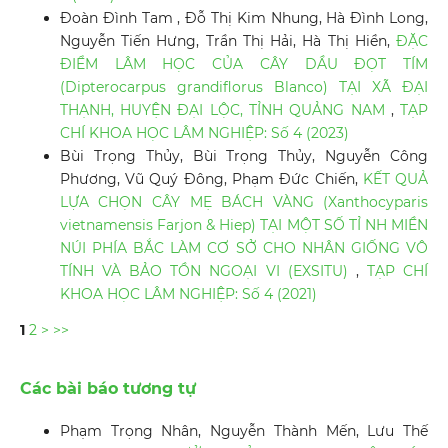
Đoàn Đình Tam , Đỗ Thị Kim Nhung, Hà Đình Long,
Nguyễn Tiến Hưng, Trần Thị Hải, Hà Thị Hiền,
ĐẶC
ĐIỂM LÂM HỌC CỦA CÂY DẦU ĐỌT TÍM
(Dipterocarpus grandiflorus Blanco) TẠI XÃ ĐẠI
THẠNH, HUYỆN ĐẠI LỘC, TỈNH QUẢNG NAM
,
TẠP
CHÍ KHOA HỌC LÂM NGHIỆP: Số 4 (2023)
Bùi Trọng Thủy, Bùi Trọng Thủy, Nguyễn Công
Phương, Vũ Quý Đông, Phạm Đức Chiến,
KẾT QUẢ
LỰA CHỌN CÂY MẸ BÁCH VÀNG (Xanthocyparis
vietnamensis Farjon & Hiep) TẠI MỘT SỐ TỈ NH MIỀN
NÚI PHÍA BẮC LÀM CƠ SỞ CHO NHÂN GIỐNG VÔ
TÍNH VÀ BẢO TỒN NGOẠI VI (EXSITU)
,
TẠP CHÍ
KHOA HỌC LÂM NGHIỆP: Số 4 (2021)
1
2
>
>>
Các bài báo tương tự
Phạm Trọng Nhân, Nguyễn Thành Mến, Lưu Thế