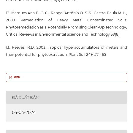
12. Marques Ana P. G. C., Rangel António O. S. S., Castro Paula M. L.,
2009. Remediation of Heavy Metal Contaminated Soils:
Phytoremediation as a Potentially Promising Clean-Up Technology,
Critical Reviews in Environmental Science and Technology 39(8)
13. Reeves, R.D, 2003. Tropical hyperaccumulators of metals and
their potential for phytoextraction. Plant Soil 249, 57 - 65
PDF
ĐÃ XUẤT BẢN
04-04-2024