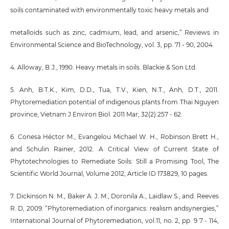
soils contaminated with environmentally toxic heavy metals and
metalloids such as zinc, cadmium, lead, and arsenic,” Reviews in
Environmental Science and BioTechnology, vol. 3, pp. 71 - 90, 2004.
4. Alloway, B.J., 1990. Heavy metals in soils. Blackie & Son Ltd.
5. Anh, B.T.K., Kim, D.D., Tua, T.V., Kien, N.T., Anh, D.T., 2011.
Phytoremediation potential of indigenous plants from Thai Nguyen
province, Vietnam J Environ Biol. 2011 Mar; 32(2):257 - 62.
6. Conesa Héctor M., Evangelou Michael W. H., Robinson Brett H.,
and Schulin Rainer, 2012. A Critical View of Current State of
Phytotechnologies to Remediate Soils: Still a Promising Tool, The
Scientific World Journal, Volume 2012, Article ID 173829, 10 pages.
7. Dickinson N. M., Baker A. J. M., Doronila A., Laidlaw S., and. Reeves
R. D, 2009. “Phytoremediation of inorganics: realism andsynergies,”
International Journal of Phytoremediation, vol.11, no. 2, pp. 9 7 - 114,