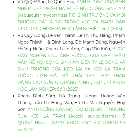
Vũ Quý Đông, Lê Quốc Huy,
ẢNH HƯỞNG CỦA BÓN
NHIỄM CHẾ PHẨM NẤ M RỄ NỘI C ỘNG SINH AM
(Arbuscular mycorrhiza) T ỚI SINH TRƯ ỞNG VÀ MÔI
TRƯỜNG ĐẤT RỪNG TRỒNG KEO VÀ BẠCH ĐÀN
URO
,
TẠP CHÍ KHOA HỌC LÂM NGHIỆP: Số 1 (2015)
Vũ Quý Đông, Lê Văn Thành, Lê Thị Thu Hằng, Phạm
Ngọc Thành, Hà Đình Long, Đỗ Mạnh Dũng, Nguyễn
Hoàng Huân, Phạm Tuấn Anh, Giáp Văn Kiên,
BƯỚC
ĐẦU NGHIÊN CỨU ẢNH HƯỞNG CỦA CHẾ PHẨM
NẤM RỄ NỘI CỘNG SINH AM ĐẾN TỶ LỆ SỐNG VÀ
SINH TRƯỞNG CỦA KEO LAI VÀ KEO LÁ TRÀM
TRỒNG TRÊN ĐẤT BÃI THẢI KHAI THÁC THAN
ĐÔNG CAO SƠN Ở QUẢNG NINH
,
TẠP CHÍ KHOA
HỌC LÂM NGHIỆP: Số 1 (2023)
Phạm Đình Sâm, Hồ Trung Lương, Hoàng Văn
Thành, Trần Thị Hồng Vân, Hà Thị Mai, Nguyễn Huy
Sơn,
ẢNH HƯỞNG CỦA MẬT ĐỘ ĐẾN SINH TRƯỞNG
CỦA KEO LÁ TRÀM (Acacia auriculiformis) Ở
QUẢNG NINH
,
TẠP CHÍ KHOA HỌC LÂM NGHIỆP: Số
3 (2022)