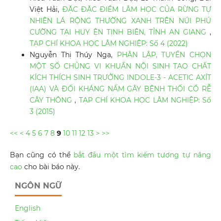
Việt Hải,
ĐẶC ĐẶC ĐIỂM LÂM HỌC CỦA RỪNG TỰ
NHIÊN LÁ RỘNG THƯỜNG XANH TRÊN NÚI PHÚ
CƯỜNG TẠI HUY ỆN TỊNH BIÊN, TỈNH AN GIANG
,
TẠP CHÍ KHOA HỌC LÂM NGHIỆP: Số 4 (2022)
Nguyễn Thị Thúy Nga,
PHÂN LẬP, TUYỂN CHỌN
MỘT SỐ CHỦNG VI KHUẨN NỘI SINH TẠO CHẤT
KÍCH THÍCH SINH TRƯỞNG INDOLE-3 - ACETIC AXÍT
(IAA) VÀ ĐỐI KHÁNG NẤM GÂY BỆNH THỐI CỔ RỄ
CÂY THÔNG
,
TẠP CHÍ KHOA HỌC LÂM NGHIỆP: Số
3 (2015)
<<
<
4
5
6
7
8
9
10
11
12
13
>
>>
Bạn cũng có thể
bắt đầu một tìm kiếm tương tự nâng
cao
cho bài báo này.
NGÔN NGỮ
English