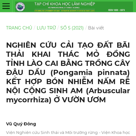
TRANG CHỦ
/
LƯU TRỮ
/
SỐ 5 (2021)
/
Bài viết
NGHIÊN CỨU CẢI TẠO ĐẤT BÃI
THẢI KHAI THÁC MỎ ĐỒNG
TỈNH LÀO CAI BẰNG TRỒNG CÂY
ĐẬU DẦU (Pongamia pinnata)
KẾT HỢP BÓN NHIỄM NẤM RỄ
NỘI CỘNG SINH AM (Arbuscular
mycorrhiza) Ở VƯỜN ƯƠM
Vũ Quý Đông
Viện Nghiên cứu Sinh thái và Môi trường rừng - Viện Khoa học