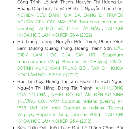
Công Trình, Lê Anh Thanh, Nguyễn Thị Hương Ly,
Hoàng Diệp Linh, Lò Văn Bình``, Nguyễn Thanh Lân,
NGHIÊN CỨU ĐÁNH GIÁ ĐA DẠNG DI TRUYỀN
NGUỒN GEN CÂY MẠY BÓI (Bambusa burmanica
Gamble) TẠI MỘT SỐ TỈ NH TÂY BẮC
,
TẠP CHÍ
KHOA HỌC LÂM NGHIỆP: Số 4 (2022)
Hồ Trung Lương, Nguyễn Hữu Thịnh, Phạm Đình
Sâm, Dương Quang Trung, Hoàng Thanh Sơn,
ĐẶC
ĐIỂM LÂM HỌC CỦA CÂY ƯƠI (Scaphium
macropodum (Miq.) Beumée ex K.Heyne) ỞMỘT
SỐTỈNH VÙNG NAM TRUNG BỘ
,
TẠP CHÍ KHOA
HỌC LÂM NGHIỆP: Số 2 (2020)
Bùi Thị Thủy, Hoàng Thị Tám, Đoàn Thị Bích Ngọc,
Nguyễn Thị Hằng, Đặng Tất Thành,
ẢNH HƯỞNG
CỦA CƠ CHẤT, NHIỆT ĐỘ, ĐỘ ẨM ĐẾN SỰ SINH
TRƯỞNG CỦA NẤM Coprinus radians (Desm.) Fr.
1838 NV1 (tên mới Coprinellus radians (Desm.)
Vilgalys, Hopple & Jacq. Johnson 2001)
,
TẠP CHÍ
KHOA HỌC LÂM NGHIỆP: Số 4 (2018)
Kiều Tuấn Đạt, Kiều Tuấn Đạt, Lê Thành Công, Bùi