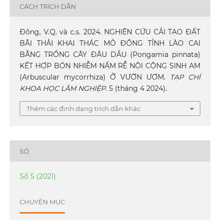
CÁCH TRÍCH DẪN
Đông, V.Q. và c.s. 2024. NGHIÊN CỨU CẢI TẠO ĐẤT
BÃI THẢI KHAI THÁC MỎ ĐỒNG TỈNH LÀO CAI
BẰNG TRỒNG CÂY ĐẬU DẦU (Pongamia pinnata)
KẾT HỢP BÓN NHIỄM NẤM RỄ NỘI CỘNG SINH AM
(Arbuscular mycorrhiza) Ở VƯỜN ƯƠM.
TẠP CHÍ
KHOA HỌC LÂM NGHIỆP
. 5 (tháng 4 2024).
Thêm các định dạng trích dẫn khác
SỐ
Số 5 (2021)
CHUYÊN MỤC