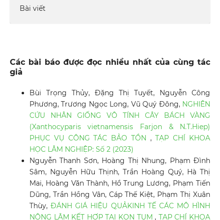
Bài viết
Các bài báo được đọc nhiều nhất của cùng tác
giả
Bùi Trọng Thủy, Đặng Thị Tuyết, Nguyễn Công
Phương, Trương Ngọc Long, Vũ Quý Đông,
NGHIÊN
CỨU NHÂN GIỐNG VÔ TÍNH CÂY BÁCH VÀNG
(Xanthocyparis vietnamensis Farjon & N.T.Hiep)
PHỤC VỤ CÔNG TÁC BẢO TỒN
,
TẠP CHÍ KHOA
HỌC LÂM NGHIỆP: Số 2 (2023)
Nguyễn Thanh Sơn, Hoàng Thị Nhung, Phạm Đình
Sâm, Nguyễn Hữu Thịnh, Trần Hoàng Quý, Hà Thị
Mai, Hoàng Văn Thành, Hồ Trung Lương, Phạm Tiến
Dũng, Trần Hồng Vân, Cáp Thế Kiệt, Phạm Thị Xuân
Thùy,
ĐÁNH GIÁ HIỆU QUẢKINH TẾ CÁC MÔ HÌNH
NÔNG LÂM KẾT HỢP TẠI KON TUM
,
TẠP CHÍ KHOA