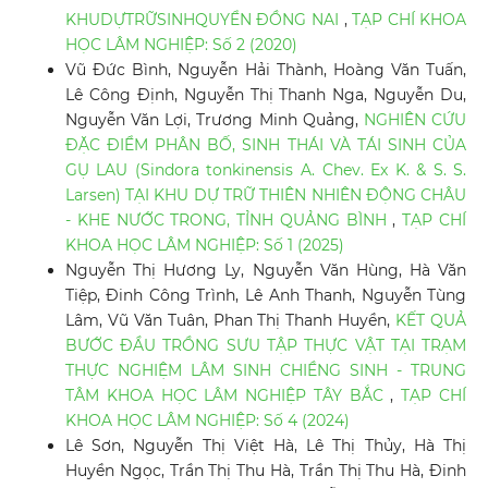
KHUDỰTRỮSINHQUYỂN ĐỒNG NAI
,
TẠP CHÍ KHOA
HỌC LÂM NGHIỆP: Số 2 (2020)
Vũ Đức Bình, Nguyễn Hải Thành, Hoàng Văn Tuấn,
Lê Công Định, Nguyễn Thị Thanh Nga, Nguyễn Du,
Nguyễn Văn Lợi, Trương Minh Quảng,
NGHIÊN CỨU
ĐẶC ĐIỂM PHÂN BỐ, SINH THÁI VÀ TÁI SINH CỦA
GỤ LAU (Sindora tonkinensis A. Chev. Ex K. & S. S.
Larsen) TẠI KHU DỰ TRỮ THIÊN NHIÊN ĐỘNG CHÂU
- KHE NƯỚC TRONG, TỈNH QUẢNG BÌNH
,
TẠP CHÍ
KHOA HỌC LÂM NGHIỆP: Số 1 (2025)
Nguyễn Thị Hương Ly, Nguyễn Văn Hùng, Hà Văn
Tiệp, Đinh Công Trình, Lê Anh Thanh, Nguyễn Tùng
Lâm, Vũ Văn Tuân, Phan Thị Thanh Huyền,
KẾT QUẢ
BƯỚC ĐẦU TRỒNG SƯU TẬP THỰC VẬT TẠI TRẠM
THỰC NGHIỆM LÂM SINH CHIỀNG SINH - TRUNG
TÂM KHOA HỌC LÂM NGHIỆP TÂY BẮC
,
TẠP CHÍ
KHOA HỌC LÂM NGHIỆP: Số 4 (2024)
Lê Sơn, Nguyễn Thị Việt Hà, Lê Thị Thủy, Hà Thị
Huyền Ngọc, Trần Thị Thu Hà, Trần Thị Thu Hà, Đinh