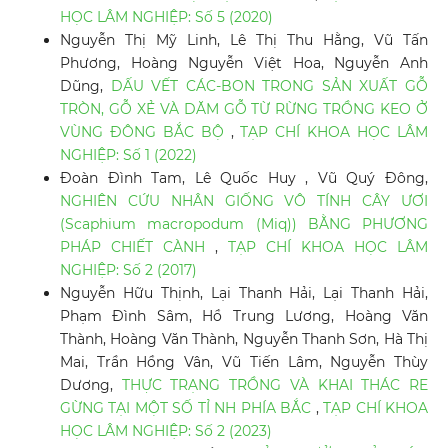
HỌC LÂM NGHIỆP: Số 5 (2020)
Nguyễn Thị Mỹ Linh, Lê Thị Thu Hằng, Vũ Tấn
Phương, Hoàng Nguyễn Việt Hoa, Nguyễn Anh
Dũng,
DẤU VẾT CÁC-BON TRONG SẢN XUẤT GỖ
TRÒN, GỖ XẺ VÀ DĂM GỖ TỪ RỪNG TRỒNG KEO Ở
VÙNG ĐÔNG BẮC BỘ
,
TẠP CHÍ KHOA HỌC LÂM
NGHIỆP: Số 1 (2022)
Đoàn Đình Tam, Lê Quốc Huy , Vũ Quý Đông,
NGHIÊN CỨU NHÂN GIỐNG VÔ TÍNH CÂY ƯƠI
(Scaphium macropodum (Miq)) BẰNG PHƯƠNG
PHÁP CHIẾT CÀNH
,
TẠP CHÍ KHOA HỌC LÂM
NGHIỆP: Số 2 (2017)
Nguyễn Hữu Thịnh, Lại Thanh Hải, Lại Thanh Hải,
Phạm Đình Sâm, Hồ Trung Lương, Hoàng Văn
Thành, Hoàng Văn Thành, Nguyễn Thanh Sơn, Hà Thị
Mai, Trần Hồng Vân, Vũ Tiến Lâm, Nguyễn Thùy
Dương,
THỰC TRẠNG TRỒNG VÀ KHAI THÁC RE
GỪNG TẠI MỘT SỐ TỈ NH PHÍA BẮC
,
TẠP CHÍ KHOA
HỌC LÂM NGHIỆP: Số 2 (2023)