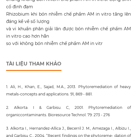
cố định đạm
Rhizobium khi bón nhiễm chế phẩm AM in vitro tăng lên
đáng kể về số lượng
và vi khuẩn phân giải lân được bón nhiễm chế phẩm AM
in vitro cao hơn hẳn
so với không bón nhiễm chế phẩm AM in vitr
TÀI LIỆU THAM KHẢO
1. Ali, H., Khan, E., Sajad, M.A., 2013. Phytoremediation of heavy
metals-concepts and applications. 91, 869 - 881.
2. Alkorta. I & Garbisu. C, 2001. Phytoremediation of
organiccontaminants. Bioresource Technol. 79: 273 - 276
3. Alkorta I., Hernandez-Allica J., Becerril J. M., Amezaga I., Albizu I.,
and Garbisu C., 2004. “Recent findings on the phytoreme- dation of