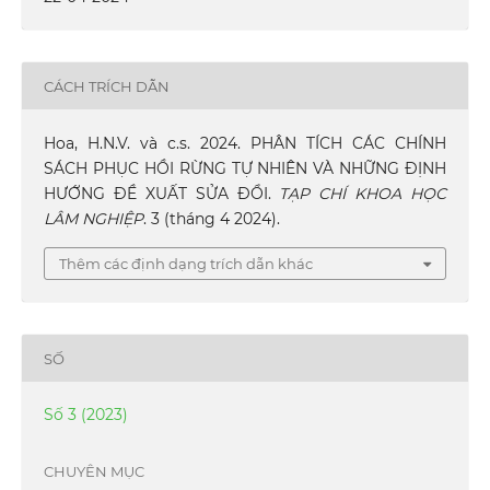
CÁCH TRÍCH DẪN
Hoa, H.N.V. và c.s. 2024. PHÂN TÍCH CÁC CHÍNH
SÁCH PHỤC HỒI RỪNG TỰ NHIÊN VÀ NHỮNG ĐỊNH
HƯỚNG ĐỀ XUẤT SỬA ĐỔI.
TẠP CHÍ KHOA HỌC
LÂM NGHIỆP
. 3 (tháng 4 2024).
Thêm các định dạng trích dẫn khác
SỐ
Số 3 (2023)
CHUYÊN MỤC