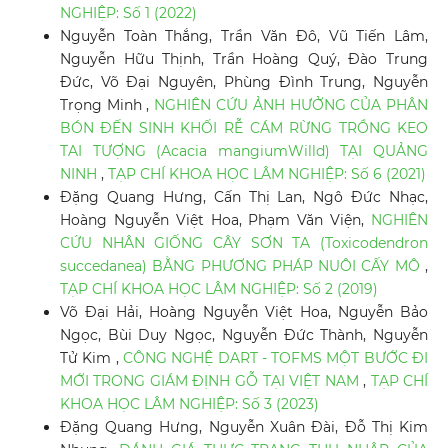
NGHIỆP: Số 1 (2022)
Nguyễn Toàn Thắng, Trần Văn Đô, Vũ Tiến Lâm,
Nguyễn Hữu Thịnh, Trần Hoàng Quý, Đào Trung
Đức, Võ Đại Nguyên, Phùng Đình Trung, Nguyễn
Trọng Minh ,
NGHIÊN CỨU ẢNH HƯỞNG CỦA PHÂN
BÓN ĐẾN SINH KHỐI RỄ CÁM RỪNG TRỒNG KEO
TAI TƯỢNG (Acacia mangiumWilld) TẠI QUẢNG
NINH
,
TẠP CHÍ KHOA HỌC LÂM NGHIỆP: Số 6 (2021)
Đặng Quang Hưng, Cấn Thị Lan, Ngô Đức Nhạc,
Hoàng Nguyễn Việt Hoa, Phạm Văn Viện,
NGHIÊN
CỨU NHÂN GIỐNG CÂY SƠN TA (Toxicodendron
succedanea) BẰNG PHƯƠNG PHÁP NUÔI CẤY MÔ
,
TẠP CHÍ KHOA HỌC LÂM NGHIỆP: Số 2 (2019)
Võ Đại Hải, Hoàng Nguyễn Việt Hoa, Nguyễn Bảo
Ngọc, Bùi Duy Ngọc, Nguyễn Đức Thành, Nguyễn
Tử Kim ,
CÔNG NGHỆ DART - TOFMS MỘT BƯỚC ĐI
MỚI TRONG GIÁM ĐỊNH GỖ TẠI VIỆT NAM
,
TẠP CHÍ
KHOA HỌC LÂM NGHIỆP: Số 3 (2023)
Đặng Quang Hưng, Nguyễn Xuân Đài, Đỗ Thị Kim