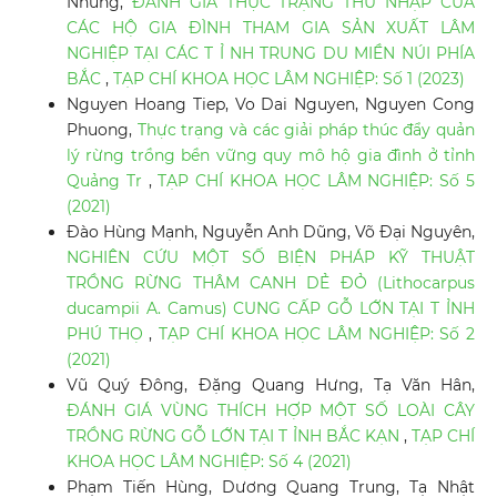
Nhung,
ĐÁNH GIÁ THỰC TRẠNG THU NHẬP CỦA
CÁC HỘ GIA ĐÌNH THAM GIA SẢN XUẤT LÂM
NGHIỆP TẠI CÁC T Ỉ NH TRUNG DU MIỀN NÚI PHÍA
BẮC
,
TẠP CHÍ KHOA HỌC LÂM NGHIỆP: Số 1 (2023)
Nguyen Hoang Tiep, Vo Dai Nguyen, Nguyen Cong
Phuong,
Thực trạng và các giải pháp thúc đẩy quản
lý rừng trồng bền vững quy mô hộ gia đình ở tỉnh
Quảng Tr
,
TẠP CHÍ KHOA HỌC LÂM NGHIỆP: Số 5
(2021)
Đào Hùng Mạnh, Nguyễn Anh Dũng, Võ Đại Nguyên,
NGHIÊN CỨU MỘT SỐ BIỆN PHÁP KỸ THUẬT
TRỒNG RỪNG THÂM CANH DẺ ĐỎ (Lithocarpus
ducampii A. Camus) CUNG CẤP GỖ LỚN TẠI T ỈNH
PHÚ THỌ
,
TẠP CHÍ KHOA HỌC LÂM NGHIỆP: Số 2
(2021)
Vũ Quý Đông, Đặng Quang Hưng, Tạ Văn Hân,
ĐÁNH GIÁ VÙNG THÍCH HỢP MỘT SỐ LOÀI CÂY
TRỒNG RỪNG GỖ LỚN TẠI T ỈNH BẮC KẠN
,
TẠP CHÍ
KHOA HỌC LÂM NGHIỆP: Số 4 (2021)
Phạm Tiến Hùng, Dương Quang Trung, Tạ Nhật