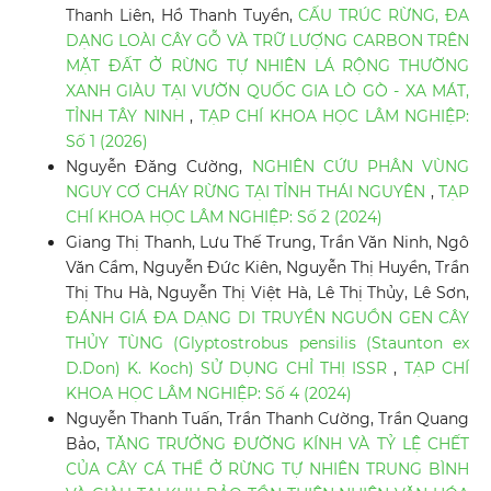
Thanh Liên, Hồ Thanh Tuyền,
CẤU TRÚC RỪNG, ĐA
DẠNG LOÀI CÂY GỖ VÀ TRỮ LƯỢNG CARBON TRÊN
MẶT ĐẤT Ở RỪNG TỰ NHIÊN LÁ RỘNG THƯỜNG
XANH GIÀU TẠI VƯỜN QUỐC GIA LÒ GÒ - XA MÁT,
TỈNH TÂY NINH
,
TẠP CHÍ KHOA HỌC LÂM NGHIỆP:
Số 1 (2026)
Nguyễn Đăng Cường,
NGHIÊN CỨU PHÂN VÙNG
NGUY CƠ CHÁY RỪNG TẠI TỈNH THÁI NGUYÊN
,
TẠP
CHÍ KHOA HỌC LÂM NGHIỆP: Số 2 (2024)
Giang Thị Thanh, Lưu Thế Trung, Trần Văn Ninh, Ngô
Văn Cầm, Nguyễn Đức Kiên, Nguyễn Thị Huyền, Trần
Thị Thu Hà, Nguyễn Thị Việt Hà, Lê Thị Thủy, Lê Sơn,
ĐÁNH GIÁ ĐA DẠNG DI TRUYỀN NGUỒN GEN CÂY
THỦY TÙNG (Glyptostrobus pensilis (Staunton ex
D.Don) K. Koch) SỬ DỤNG CHỈ THỊ ISSR
,
TẠP CHÍ
KHOA HỌC LÂM NGHIỆP: Số 4 (2024)
Nguyễn Thanh Tuấn, Trần Thanh Cường, Trần Quang
Bảo,
TĂNG TRƯỞNG ĐƯỜNG KÍNH VÀ TỶ LỆ CHẾT
CỦA CÂY CÁ THỂ Ở RỪNG TỰ NHIÊN TRUNG BÌNH