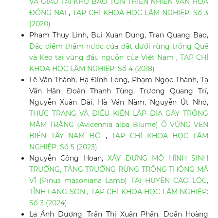
VÀ GIÀU TẠI KHU BẢO TỒN THIÊN NHIÊN VĂN HÓA
ĐỒNG NAI
,
TẠP CHÍ KHOA HỌC LÂM NGHIỆP: Số 3
(2020)
Pham Thuy Linh, Bui Xuan Dung, Tran Quang Bao,
Đặc điểm thấm nước của đất dưới rừng trồng Quế
và Keo tại vùng đầu nguồn của Việt Nam
,
TẠP CHÍ
KHOA HỌC LÂM NGHIỆP: Số 4 (2018)
Lê Văn Thành, Hạ Đình Long, Phạm Ngọc Thành, Tạ
Văn Hân, Đoàn Thanh Tùng, Trương Quang Trí,
Nguyễn Xuân Đài, Hà Văn Năm, Nguyễn Út Nhỏ,
THỰC TRẠNG VÀ ĐIỀU KIỆN LẬP ĐỊA GÂY TRỒNG
MẮM TRẮNG (Avicennia alba Blume) Ở VÙNG VEN
BIỂN TÂY NAM BỘ
,
TẠP CHÍ KHOA HỌC LÂM
NGHIỆP: Số 5 (2023)
Nguyễn Công Hoan,
XÂY DỰNG MÔ HÌNH SINH
TRƯỞNG, TĂNG TRƯỞNG RỪNG TRỒNG THÔNG MÃ
VĨ (Pinus masoniana Lamb) TẠI HUYỆN CAO LỘC,
TỈNH LẠNG SƠN
,
TẠP CHÍ KHOA HỌC LÂM NGHIỆP:
Số 3 (2024)
La Ánh Dương, Trần Thị Xuân Phấn, Doãn Hoàng