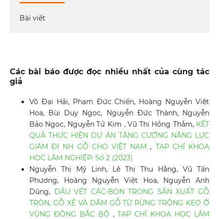
Bài viết
Các bài báo được đọc nhiều nhất của cùng tác
giả
Võ Đại Hải, Phạm Đức Chiến, Hoàng Nguyễn Việt
Hoa, Bùi Duy Ngọc, Nguyễn Đức Thành, Nguyễn
Bảo Ngọc, Nguyễn Tử Kim , Vũ Thị Hồng Thắm,
KẾT
QUẢ THỰC HIỆN DỰ ÁN TĂNG CƯỜNG NĂNG LỰC
GIÁM ĐỊ NH GỖ CHO VIỆT NAM
,
TẠP CHÍ KHOA
HỌC LÂM NGHIỆP: Số 2 (2023)
Nguyễn Thị Mỹ Linh, Lê Thị Thu Hằng, Vũ Tấn
Phương, Hoàng Nguyễn Việt Hoa, Nguyễn Anh
Dũng,
DẤU VẾT CÁC-BON TRONG SẢN XUẤT GỖ
TRÒN, GỖ XẺ VÀ DĂM GỖ TỪ RỪNG TRỒNG KEO Ở
VÙNG ĐÔNG BẮC BỘ
,
TẠP CHÍ KHOA HỌC LÂM