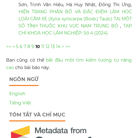
Sơn, Trịnh Văn Hiệu, Hà Huy Nhật, Đồng Thị Ưng,
HIỆN TRẠNG PHÂN BỐ VÀ ĐẶC ĐIỂM LÂM HỌC
LOÀI CĂM XE (Xylia xylocarpa (Roxb.) Taub.) TẠI MỘT
SỐ TỈNH THUỘC KHU VỰC NAM TRUNG BỘ
,
TẠP
CHÍ KHOA HỌC LÂM NGHIỆP: Số 4 (2024)
<<
<
5
6
7
8
9
10
11
12
13
14
>
>>
Bạn cũng có thể
bắt đầu một tìm kiếm tương tự nâng
cao
cho bài báo này.
NGÔN NGỮ
English
Tiếng Việt
TÓM TẮT VÀ CHỈ MỤC