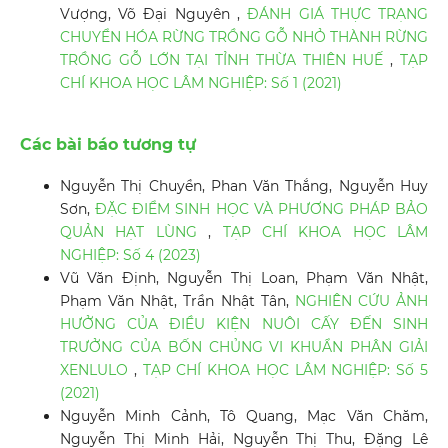
Vượng, Võ Đại Nguyên ,
ĐÁNH GIÁ THỰC TRẠNG
CHUYỂN HÓA RỪNG TRỒNG GỖ NHỎ THÀNH RỪNG
TRỒNG GỖ LỚN TẠI TỈNH THỪA THIÊN HUẾ
,
TẠP
CHÍ KHOA HỌC LÂM NGHIỆP: Số 1 (2021)
Các bài báo tương tự
Nguyễn Thị Chuyền, Phan Văn Thắng, Nguyễn Huy
Sơn,
ĐẶC ĐIỂM SINH HỌC VÀ PHƯƠNG PHÁP BẢO
QUẢN HẠT LÙNG
,
TẠP CHÍ KHOA HỌC LÂM
NGHIỆP: Số 4 (2023)
Vũ Văn Định, Nguyễn Thị Loan, Phạm Văn Nhật,
Phạm Văn Nhật, Trần Nhật Tân,
NGHIÊN CỨU ẢNH
HƯỞNG CỦA ĐIỀU KIỆN NUÔI CẤY ĐẾN SINH
TRƯỞNG CỦA BỐN CHỦNG VI KHUẨN PHÂN GIẢI
XENLULO
,
TẠP CHÍ KHOA HỌC LÂM NGHIỆP: Số 5
(2021)
Nguyễn Minh Cảnh, Tô Quang, Mạc Văn Chăm,
Nguyễn Thị Minh Hải, Nguyễn Thị Thu, Đặng Lê