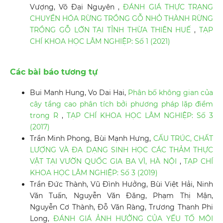
Vượng, Võ Đại Nguyên ,
ĐÁNH GIÁ THỰC TRẠNG
CHUYỂN HÓA RỪNG TRỒNG GỖ NHỎ THÀNH RỪNG
TRỒNG GỖ LỚN TẠI TỈNH THỪA THIÊN HUẾ
,
TẠP
CHÍ KHOA HỌC LÂM NGHIỆP: Số 1 (2021)
Các bài báo tương tự
Bui Manh Hung, Vo Dai Hai,
Phân bố không gian của
cây tầng cao phân tích bởi phương pháp lặp điểm
trong R
,
TẠP CHÍ KHOA HỌC LÂM NGHIỆP: Số 3
(2017)
Trần Minh Phong, Bùi Mạnh Hưng,
CẤU TRÚC, CHẤT
LƯỢNG VÀ ĐA DẠNG SINH HỌC CÁC THẢM THỰC
VẬT TẠI VƯỜN QUỐC GIA BA VÌ, HÀ NỘI
,
TẠP CHÍ
KHOA HỌC LÂM NGHIỆP: Số 3 (2019)
Trần Đức Thành, Vũ Đình Hưởng, Bùi Việt Hải, Ninh
Văn Tuấn, Nguyễn Văn Đăng, Phạm Thị Mận,
Nguyễn Cơ Thành, Đỗ Văn Ràng, Trương Thanh Phi
Long,
ĐÁNH GIÁ ẢNH HƯỞNG CỦA YẾU TỐ MÔI