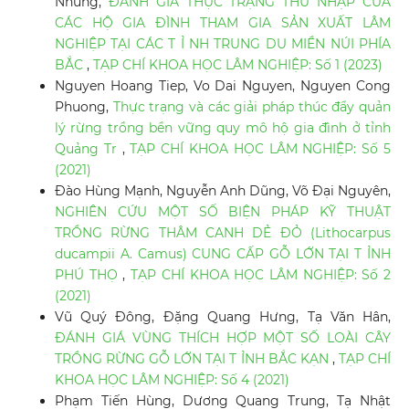
Nhung,
ĐÁNH GIÁ THỰC TRẠNG THU NHẬP CỦA
CÁC HỘ GIA ĐÌNH THAM GIA SẢN XUẤT LÂM
NGHIỆP TẠI CÁC T Ỉ NH TRUNG DU MIỀN NÚI PHÍA
BẮC
,
TẠP CHÍ KHOA HỌC LÂM NGHIỆP: Số 1 (2023)
Nguyen Hoang Tiep, Vo Dai Nguyen, Nguyen Cong
Phuong,
Thực trạng và các giải pháp thúc đẩy quản
lý rừng trồng bền vững quy mô hộ gia đình ở tỉnh
Quảng Tr
,
TẠP CHÍ KHOA HỌC LÂM NGHIỆP: Số 5
(2021)
Đào Hùng Mạnh, Nguyễn Anh Dũng, Võ Đại Nguyên,
NGHIÊN CỨU MỘT SỐ BIỆN PHÁP KỸ THUẬT
TRỒNG RỪNG THÂM CANH DẺ ĐỎ (Lithocarpus
ducampii A. Camus) CUNG CẤP GỖ LỚN TẠI T ỈNH
PHÚ THỌ
,
TẠP CHÍ KHOA HỌC LÂM NGHIỆP: Số 2
(2021)
Vũ Quý Đông, Đặng Quang Hưng, Tạ Văn Hân,
ĐÁNH GIÁ VÙNG THÍCH HỢP MỘT SỐ LOÀI CÂY
TRỒNG RỪNG GỖ LỚN TẠI T ỈNH BẮC KẠN
,
TẠP CHÍ
KHOA HỌC LÂM NGHIỆP: Số 4 (2021)
Phạm Tiến Hùng, Dương Quang Trung, Tạ Nhật