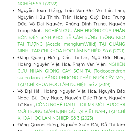
NGHIỆP: Số 1 (2022)
Nguyễn Toàn Thắng, Trần Văn Đô, Vũ Tiến Lâm,
Nguyễn Hữu Thịnh, Trần Hoàng Quý, Đào Trung
Đức, Võ Đại Nguyên, Phùng Đình Trung, Nguyễn
Trọng Minh ,
NGHIÊN CỨU ẢNH HƯỞNG CỦA PHÂN
BÓN ĐẾN SINH KHỐI RỄ CÁM RỪNG TRỒNG KEO
TAI TƯỢNG (Acacia mangiumWilld) TẠI QUẢNG
NINH
,
TẠP CHÍ KHOA HỌC LÂM NGHIỆP: Số 6 (2021)
Đặng Quang Hưng, Cấn Thị Lan, Ngô Đức Nhạc,
Hoàng Nguyễn Việt Hoa, Phạm Văn Viện,
NGHIÊN
CỨU NHÂN GIỐNG CÂY SƠN TA (Toxicodendron
succedanea) BẰNG PHƯƠNG PHÁP NUÔI CẤY MÔ
,
TẠP CHÍ KHOA HỌC LÂM NGHIỆP: Số 2 (2019)
Võ Đại Hải, Hoàng Nguyễn Việt Hoa, Nguyễn Bảo
Ngọc, Bùi Duy Ngọc, Nguyễn Đức Thành, Nguyễn
Tử Kim ,
CÔNG NGHỆ DART - TOFMS MỘT BƯỚC ĐI
MỚI TRONG GIÁM ĐỊNH GỖ TẠI VIỆT NAM
,
TẠP CHÍ
KHOA HỌC LÂM NGHIỆP: Số 3 (2023)
Đặng Quang Hưng, Nguyễn Xuân Đài, Đỗ Thị Kim