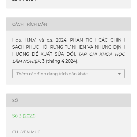
CÁCH TRÍCH DẪN
Hoa, H.N.V. và c.s. 2024. PHÂN TÍCH CÁC CHÍNH
SÁCH PHỤC HỒI RỪNG TỰ NHIÊN VÀ NHỮNG ĐỊNH
HƯỚNG ĐỀ XUẤT SỬA ĐỔI.
TẠP CHÍ KHOA HỌC
LÂM NGHIỆP
. 3 (tháng 4 2024).
Thêm các định dạng trích dẫn khác
SỐ
Số 3 (2023)
CHUYÊN MỤC