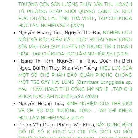
TRƯỜNG ĐẾN SẢN LƯỢNG THỦY SẢN THU HOẠCH
TỪ PHƯƠNG PHÁP NUÔI QUẢNG CANH TẠI KHU
VỰC DUYÊN HẢI, TỈNH TRÀ VINH
,
TẠP CHÍ KHOA
HỌC LÂM NGHIỆP: Số 4 (2024)
Nguyễn Hoàng Tiệp, Nguyễn Thế Đại,
NGHIÊN CỨU
MỘT SỐ ĐẶC ĐIỂM CẤU TRÚC VÀ TÁI SINH RỪNG
SẾN MẬT TAM QUY, HUYỆN HÀ TRUNG, TỈNH THANH
HÓA
,
TẠP CHÍ KHOA HỌC LÂM NGHIỆP: Số 1 (2018)
Hoàng Thị Tám, Nguyễn Thị Hằng, Đoàn Thị Bích
Ngọc, Bùi Thị Thủy, Phan Văn Thắng,
HIỆU LỰC CỦA
MỘT SỐ CHẾ PHẨM BẢO QUẢN PHÒNG CHỐNG
MỌT TRE GÂY HẠI LÙNG (Bambusa Longgissia sp.
nov. ) LÀM HÀNG THỦ CÔNG MỸ NGHỆ
,
TẠP CHÍ
KHOA HỌC LÂM NGHIỆP: Số 3 (2023)
Nguyễn Hoàng Tiệp,
KINH NGHIỆM CỦA THẾ GIỚI
VỀ CHỈ SỐ MÔI TRƯỜNG RỪNG
,
TẠP CHÍ KHOA
HỌC LÂM NGHIỆP: Số 2 (2024)
Phạm Văn Duẩn, Phùng Văn Khoa,
XÂY DỰNG BẢN
ĐỒ HỆ SỐ K PHỤC VỤ CHI TRẢ DỊCH VỤ MÔI