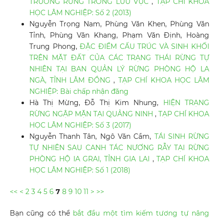
TRƯỜNG RỪNG TRONG LƯU VỰC
,
TẠP CHÍ KHOA
HỌC LÂM NGHIỆP: Số 2 (2013)
Nguyễn Trọng Nam, Phùng Văn Khen, Phùng Văn
Tỉnh, Phùng Văn Khang, Phạm Văn Định, Hoàng
Trung Phong,
ĐẶC ĐIỂM CẤU TRÚC VÀ SINH KHỐI
TRÊN MẶT ĐẤT CỦA CÁC TRẠNG THÁI RỪNG TỰ
NHIÊN TẠI BAN QUẢN LÝ RỪNG PHÒNG HỘ LA
NGÀ, TỈNH LÂM ĐỒNG
,
TẠP CHÍ KHOA HỌC LÂM
NGHIỆP: Bài chấp nhận đăng
Hà Thị Mừng, Đỗ Thị Kim Nhung,
HIỆN TRẠNG
RỪNG NGẬP MẶN TẠI QUẢNG NINH
,
TẠP CHÍ KHOA
HỌC LÂM NGHIỆP: Số 3 (2017)
Nguyễn Thanh Tân, Ngô Văn Cầm,
TÁI SINH RỪNG
TỰ NHIÊN SAU CANH TÁC NƯƠNG RẪY TẠI RỪNG
PHÒNG HỘ IA GRAI, TỈNH GIA LAI
,
TẠP CHÍ KHOA
HỌC LÂM NGHIỆP: Số 1 (2018)
<<
<
2
3
4
5
6
7
8
9
10
11
>
>>
Bạn cũng có thể
bắt đầu một tìm kiếm tương tự nâng