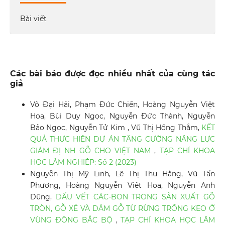
Bài viết
Các bài báo được đọc nhiều nhất của cùng tác
giả
Võ Đại Hải, Phạm Đức Chiến, Hoàng Nguyễn Việt
Hoa, Bùi Duy Ngọc, Nguyễn Đức Thành, Nguyễn
Bảo Ngọc, Nguyễn Tử Kim , Vũ Thị Hồng Thắm,
KẾT
QUẢ THỰC HIỆN DỰ ÁN TĂNG CƯỜNG NĂNG LỰC
GIÁM ĐỊ NH GỖ CHO VIỆT NAM
,
TẠP CHÍ KHOA
HỌC LÂM NGHIỆP: Số 2 (2023)
Nguyễn Thị Mỹ Linh, Lê Thị Thu Hằng, Vũ Tấn
Phương, Hoàng Nguyễn Việt Hoa, Nguyễn Anh
Dũng,
DẤU VẾT CÁC-BON TRONG SẢN XUẤT GỖ
TRÒN, GỖ XẺ VÀ DĂM GỖ TỪ RỪNG TRỒNG KEO Ở
VÙNG ĐÔNG BẮC BỘ
,
TẠP CHÍ KHOA HỌC LÂM