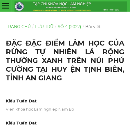
TRANG CHỦ
/
LƯU TRỮ
/
SỐ 4 (2022)
/
Bài viết
ĐẶC ĐẶC ĐIỂM LÂM HỌC CỦA
RỪNG TỰ NHIÊN LÁ RỘNG
THƯỜNG XANH TRÊN NÚI PHÚ
CƯỜNG TẠI HUY ỆN TỊNH BIÊN,
TỈNH AN GIANG
Kiều Tuấn Đạt
Viện Khoa học Lâm nghiệp Nam Bộ
Kiều Tuấn Đạt