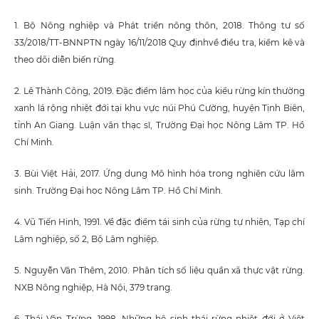
1. Bộ Nông nghiệp và Phát triển nông thôn, 2018. Thông tư số
33/2018/TT-BNNPTN ngày 16/11/2018 Quy địnhvề điều tra, kiểm kê và
theo dõi diễn biến rừng.
2. Lê Thành Công, 2019. Đặc điểm lâm học của kiểu rừng kín thường
xanh lá rộng nhiệt đới tại khu vực núi Phú Cường, huyện Tịnh Biên,
tỉnh An Giang. Luận văn thạc sĩ, Trường Đại học Nông Lâm TP. Hồ
Chí Minh.
3. Bùi Việt Hải, 2017. Ứng dụng Mô hình hóa trong nghiên cứu lâm
sinh. Trường Đại học Nông Lâm TP. Hồ Chí Minh.
4. Vũ Tiến Hinh, 1991. Về đặc điểm tái sinh của rừng tự nhiên, Tạp chí
Lâm nghiệp, số 2, Bộ Lâm nghiệp.
5. Nguyễn Văn Thêm, 2010. Phân tích số liệu quần xã thực vật rừng.
NXB Nông nghiệp, Hà Nội, 379 trang.
6. Thái Văn Trừng, 1998. Những hệ sinh thái rừng nhiệt đới ở Việt