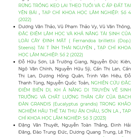
RỪNG TRỒNG KEO LAI THEO TUỔI VÀ C ẤP ĐẤT TẠI
YÊN BÁI
,
TẠP CHÍ KHOA HỌC LÂM NGHIỆP: Số 4
(2022)
Dương Văn Thảo, Vũ Phạm Thảo Vy, Vũ Văn Thông,
ĐẶC ĐIỂM LÂM HỌC VÀ KHẢ NĂNG TÁI SINH CỦA
LOÀI CÂY ĐINH MẬT ( Fernandoa brillettii (Dop.)
Steenis) TẠI T ỈNH THÁI NGUYÊN
,
TẠP CHÍ KHOA
HỌC LÂM NGHIỆP: Số 2 (2022)
Đỗ Hữu Sơn, Lã Trường Giang, Nguyễn Đức Kiên,
Ngô Văn Chính, Nguyễn Hữu Sỹ, Cấn Thị Lan, Cấn
Thị Lan, Dương Hồng Quân, Trịnh Văn Hiệu, Đỗ
Thanh Tùng, Nguyễn Quốc Toản,
NGHIÊN CỨU ĐẶC
ĐIỂM BIẾN DỊ, KH Ả NĂNG DI TRUYỀN VỀ SINH
TRƯỞNG VÀ CHẤT LƯỢNG THÂN CÂY CỦA BẠCH
ĐÀN GRANDIS (Eucalyptus grandis) TRONG KHẢO
NGHIỆM HẬU THẾ TẠI THU ẬN CHÂU, SƠN LA
,
TẠP
CHÍ KHOA HỌC LÂM NGHIỆP: Số 3 (2023)
Đặng Văn Thuyết, Nguyễn Toàn Thắng, Đinh Hải
Đăng, Đào Trung Đức, Dương Quang Trung, Lê Thị