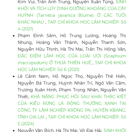
Kim Vui, Trần Anh Trung, Nguyễn Xuân Tùng,
SINH
KHỐI VÀ TÍCH LŨY DINH DƯỠNG KHOÁNG CỦA CÂY
HUỶNH (Tarrietia javanica Blume) Ở CÁC TUỔI
KHÁC NHAU
,
TẠP CHÍ KHOA HỌC LÂM NGHIỆP: Số
4 (2021)
Phạm Đình Sâm, Hồ Trung Lương, Hoàng Thị
Nhung, Hoàng Vân Thành, Nguyễn Thanh Sơn,
Nguyễn Hữu Thịnh, Hà Thị Mai, Trần Thị Hồng Vân,
ĐẶC ĐIỂM LÂM HỌC CỦA LOÀI ƯƠI (Scaphium
macropodum) Ở THỪA THIÊN HUẾ
,
TẠP CHÍ KHOA
HỌC LÂM NGHIỆP: Số 6 (2021)
Lê Cảnh Nam, Hồ Ngọc Thọ, Nguyễn Thế Hiển,
Nguyễn Bá Trung, Huỳnh Nhân Trí, Ngô Văn Cầm,
Trương Xuân Hinh, Phạm Trọng Nhân, Nguyễn Văn
Thiết,
KHẢ NĂNG PHỤC HỒI SAU KHAI THÁC KIỆT
CỦA KIỂU RỪNG LÁ RỘNG THƯỜNG XANH TẠI
CÔNG TY LÂM NGHIỆP KRÔNG PA, HUYỆN KBANG,
TỈNH GIA LAI
,
TẠP CHÍ KHOA HỌC LÂM NGHIỆP: Số
5 (2024)
Nguyễn Văn Bích, Hà Thị Mai, Võ Đại Hải,
SINH KHỐI