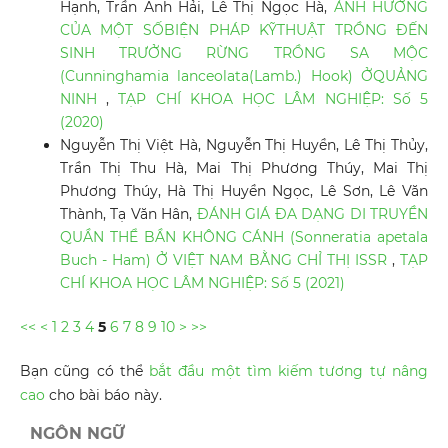
Hạnh, Trần Anh Hải, Lê Thị Ngọc Hà,
ẢNH HƯỞNG
CỦA MỘT SỐBIỆN PHÁP KỸTHUẬT TRỒNG ĐẾN
SINH TRƯỞNG RỪNG TRỒNG SA MỘC
(Cunninghamia lanceolata(Lamb.) Hook) ỞQUẢNG
NINH
,
TẠP CHÍ KHOA HỌC LÂM NGHIỆP: Số 5
(2020)
Nguyễn Thị Việt Hà, Nguyễn Thị Huyền, Lê Thị Thủy,
Trần Thị Thu Hà, Mai Thị Phương Thúy, Mai Thị
Phương Thúy, Hà Thị Huyền Ngọc, Lê Sơn, Lê Văn
Thành, Tạ Văn Hân,
ĐÁNH GIÁ ĐA DẠNG DI TRUYỀN
QUẦN THỂ BẦN KHÔNG CÁNH (Sonneratia apetala
Buch - Ham) Ở VIỆT NAM BẰNG CHỈ THỊ ISSR
,
TẠP
CHÍ KHOA HỌC LÂM NGHIỆP: Số 5 (2021)
<<
<
1
2
3
4
5
6
7
8
9
10
>
>>
Bạn cũng có thể
bắt đầu một tìm kiếm tương tự nâng
cao
cho bài báo này.
NGÔN NGỮ