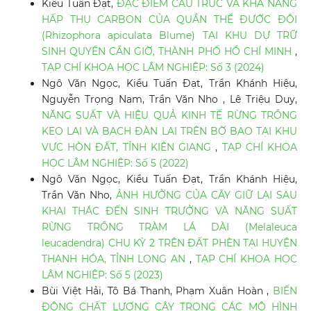
Kiều Tuấn Đạt,
ĐẶC ĐIỂM CẤU TRÚC VÀ KHẢ NĂNG
HẤP THỤ CARBON CỦA QUẦN THỂ ĐƯỚC ĐÔI
(Rhizophora apiculata Blume) TẠI KHU DỰ TRỮ
SINH QUYỂN CẦN GIỜ, THÀNH PHỐ HỒ CHÍ MINH
,
TẠP CHÍ KHOA HỌC LÂM NGHIỆP: Số 3 (2024)
Ngô Văn Ngọc, Kiều Tuấn Đạt, Trần Khánh Hiệu,
Nguyễn Trọng Nam, Trần Văn Nho , Lê Triệu Duy,
NĂNG SUẤT VÀ HIỆU QUẢ KINH TẾ RỪNG TRỒNG
KEO LAI VÀ BẠCH ĐÀN LAI TRÊN BỜ BAO TẠI KHU
VỰC HÒN ĐẤT, TỈNH KIÊN GIANG
,
TẠP CHÍ KHOA
HỌC LÂM NGHIỆP: Số 5 (2022)
Ngô Văn Ngọc, Kiều Tuấn Đạt, Trần Khánh Hiệu,
Trần Văn Nho,
ẢNH HƯỞNG CỦA CÂY GIỮ LẠI SAU
KHAI THÁC ĐẾN SINH TRƯỞNG VÀ NĂNG SUẤT
RỪNG TRỒNG TRÀM LÁ DÀI (Melaleuca
leucadendra) CHU KỲ 2 TRÊN ĐẤT PHÈN TẠI HUYỆN
THẠNH HÓA, TỈNH LONG AN
,
TẠP CHÍ KHOA HỌC
LÂM NGHIỆP: Số 5 (2023)
Bùi Việt Hải, Tô Bá Thanh, Phạm Xuân Hoàn ,
BIẾN
ĐỘNG CHẤT LƯỢNG CÂY TRONG CÁC MÔ HÌNH