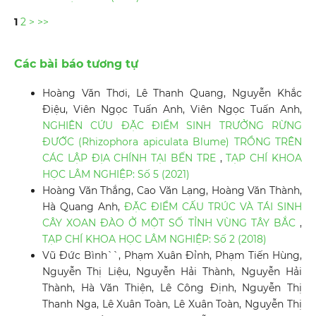
1
2
>
>>
Các bài báo tương tự
Hoàng Văn Thơi, Lê Thanh Quang, Nguyễn Khắc
Điệu, Viên Ngọc Tuấn Anh, Viên Ngọc Tuấn Anh,
NGHIÊN CỨU ĐẶC ĐIỂM SINH TRƯỞNG RỪNG
ĐƯỚC (Rhizophora apiculata Blume) TRỒNG TRÊN
CÁC LẬP ĐỊA CHÍNH TẠI BẾN TRE
,
TẠP CHÍ KHOA
HỌC LÂM NGHIỆP: Số 5 (2021)
Hoàng Văn Thắng, Cao Văn Lạng, Hoàng Văn Thành,
Hà Quang Anh,
ĐẶC ĐIỂM CẤU TRÚC VÀ TÁI SINH
CÂY XOAN ĐÀO Ở MỘT SỐ TỈNH VÙNG TÂY BẮC
,
TẠP CHÍ KHOA HỌC LÂM NGHIỆP: Số 2 (2018)
Vũ Đức Bình``, Phạm Xuân Đỉnh, Phạm Tiến Hùng,
Nguyễn Thị Liệu, Nguyễn Hải Thành, Nguyễn Hải
Thành, Hà Văn Thiện, Lê Công Định, Nguyễn Thị
Thanh Nga, Lê Xuân Toàn, Lê Xuân Toàn, Nguyễn Thị