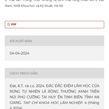
Nam, NXB Khoa học và Kỹ thuật, Hà Nộ
PDF
ĐÃ XUẤT BẢN
04-04-2024
CÁCH TRÍCH DẪN
Đạt, K.T. và c.s. 2024. ĐẶC ĐẶC ĐIỂM LÂM HỌC CỦA
RỪNG TỰ NHIÊN LÁ RỘNG THƯỜNG XANH TRÊN
NÚI PHÚ CƯỜNG TẠI HUY ỆN TỊNH BIÊN, TỈNH AN
GIANG.
TẠP CHÍ KHOA HỌC LÂM NGHIỆP
. 4 (tháng
4 2024).