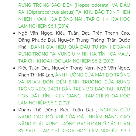
RỪNG TRỒNG SAO ĐEN (Hopea odorata) VÀ DẦU
RÁI (Dipterocarpus alatus) TẠI KHU BẢO TỒN THIÊN
NHIÊN - VĂN HÓA ĐỒNG NAI
,
TẠP CHÍ KHOA HỌC
LÂM NGHIỆP: Số 1 (2014)
Ngô Văn Ngọc, Kiều Tuấn Đạt, Trần Thanh Cao,
Đặng Phước Đại, Nguyễn Trung Thông, Trần Quốc
Khải,
ĐÁNH GIÁ HIỆU QUẢ ĐẦU TƯ KINH DOANH
RỪNG TRỒNG TẠI VÙNG U MINH HẠ, TỈNH CÀ MAU
,
TẠP CHÍ KHOA HỌC LÂM NGHIỆP: Số 2 (2018)
Kiều Tuấn Đạt, Nguyễn Trọng Nam, Ngô Văn Ngọc,
Phan Thị Mỹ Lan,
ẢNH HƯỞNG CỦA MẬT ĐỘ TRỒNG
VÀ PHÂN BÓN ĐẾN SINH TRƯỞNG CỦA RỪNG
TRỒNG KEO, BẠCH ĐÀN TRÊN BỜ BAO TẠI HUYỆN
HÒN ĐẤT, TỈNH KIÊN GIANG
,
TẠP CHÍ KHOA HỌC
LÂM NGHIỆP: Số 6 (2021)
Phạm Thế Dũng, Kiều Tuấn Đạt ,
NGHIÊN CỨU
NÂNG CAO ĐỘ PHÌ CỦA ĐẤT NHẰM NÂNG CAO
NĂNG SUẤT RỪNG TRỒNG BẠCH ĐÀN Ở CÁC LUÂN
KỲ SAU
,
TẠP CHÍ KHOA HỌC LÂM NGHIỆP: Số 1