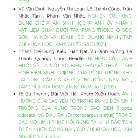
(2012)
Vũ Văn Định, Nguyễn Thị Loan, Lê Thành Công, Trần
Nhật Tân , Phạm Văn Nhật,
NGHIÊN CỨU ỨNG
DỤNG CHẾ PHẨM SINH HỌC PHÂN HỦY NHANH
VẬT LIỆU CHÁY DƯỚI TÁN RỪNG THÔNG Ở SÓC
SƠN, HÀ NỘI VÀ HOÀNH BỒ, QUẢNG NINH
,
TẠP
CHÍ KHOA HỌC LÂM NGHIỆP: Số 5 (2021)
Phạm Thế Dũng, Kiều Tuấn Đạt, Vũ Đình Hưởng, Lê
Thanh Quang, Chris Beadle,
NGHIÊN CỨU ẢNH
HƢỞNG CỦA MỘT SỐ BIỆN PHÁP KỸ THUẬT LÂM
SINH ĐẾN SINH TRƢỞNG CỦA RỪNG TRỒNG KEO
LAI CUNG CẤP GỖ XẺ Ở VÙNG ĐÔNG NAM BỘ
,
TẠP CHÍ KHOA HỌC LÂM NGHIỆP: Số 2 (2012)
Tô Bá Thanh , Bùi Việt Hải, Phạm Xuân Hoàn,
ẢNH
HƯỞNG CỦA CÁC YẾU TỐ TRỒNG RỪNG ĐẾN SINH
TRƯỞNG CỦA RỪNG TRỒNG SAO ĐEN (Hopea
odorata) VÀ DẦU RÁI (Dipterocarpus alatus) TRONG
CÁC MÔ HÌNH PHỤC HỒI RỪNG TẠI KHU BẢO TỒN
THIÊN NHIÊN ĐỒNG NAI
,
TẠP CHÍ KHOA HỌC LÂM
NGHIỆP: Số 3 (2014)