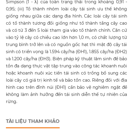
Simpson (1 - λ) của toàn trạng thái trong khoảng 0,91 -
0,95; (iii) Tổ thành nhóm loài cây tái sinh ưu thế không
giống nhau giữa các dạng địa hình. Các loài cây tái sinh
có tổ thành tương đối giống như tổ thành tầng cây cao
và có từ 3 đến 5 loài tham gia vào tổ thành chính. Căn cứ
vào tỷ lệ cây có chiều cao lớn hơn 1,0 m, có chất lượng từ
trung bình trở lên và có nguồn gốc hạt thì mật độ cây tái
sinh có triển vọng là 1.594 cây/ha (ĐH1), 1.855 cây/ha (ĐH2)
và 1.200 cây/ha (ĐH3). Biện pháp kỹ thuật lâm sinh để bảo
tồn đa dạng thực vật tập trung vào công tác khoanh nuôi
hoặc khoanh nuôi xúc tiến tái sinh có trồng bổ sung các
loài cây có giá trị kinh tế và bảo tồn cao. Riêng đối với địa
hình cao trên đỉnh núi (ĐH1) cần bảo vệ nghiêm ngặt để
không làm ảnh hưởng đến tái sinh diễn thế tự nhiên của
rừng.
TÀI LIỆU THAM KHẢO