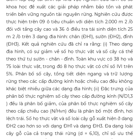
khoa học đề xuất các giải pháp nhằm bảo tồn và phát
triển bền vững nguồn tài nguyên rừng. Nghiên cứu được
thực hiện trên 09 ô tiêu chuẩn với diện tích 2.000 m 2 /ô
đối với tầng cây cao và 36 ô điều tra tái sinh diện tích 25
m 2 /ô trên 3 dạng địa hình: chân (ĐH1), sườn (ĐH2), đỉnh
(ĐH3). Kết quả nghiên cứu đã chỉ ra rằng: (i) Theo dạng
địa hình, có sự giảm về số họ thực vật và số cây cá thể
theo thứ tự sườn - chân - đỉnh. Toàn khu vực có 38 họ và
75 loài thực vật, trong đó 8 họ thực vật có chỉ số IVI trên
5%. Phân bố số cây, tổng tiết diện ngang và trữ lượng
rừng theo các cấp đường kính hoặc chiều cao đều không
khác biệt nhiều giữa các dạng địa hình; (ii) Đặc trưng của
phân bố thực nghiệm số cây theo cấp đường kính (N/D1,3
) đều là phân bố giảm, của phân bố thực nghiệm số cây
theo cấp chiều cao (N/Hvn) đều là phân bố một đỉnh, hơi
lệch trái. Số họ thực vật và số loài cây gỗ xuất hiện ở dạng
ĐH2 cao hơn so với dạng ĐH1 và dạng ĐH3. Đa dạng loài
cây gỗ của cả trạng thái rừng (d = 6,10), chỉ số ưu thế