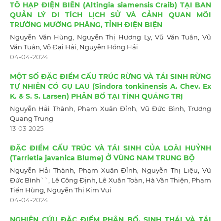
TÔ HẠP ĐIỆN BIÊN (Altingia siamensis Craib) TẠI BAN
QUẢN LÝ DI TÍCH LỊCH SỬ VÀ CẢNH QUAN MÔI
TRƯỜNG MƯỜNG PHĂNG, TỈNH ĐIỆN BIỆN
Nguyễn Văn Hùng, Nguyễn Thị Hương Ly, Vũ Văn Tuân, Vũ
Văn Tuân, Võ Đại Hải, Nguyễn Hồng Hải
04-04-2024
MỘT SỐ ĐẶC ĐIỂM CẤU TRÚC RỪNG VÀ TÁI SINH RỪNG
TỰ NHIÊN CÓ GỤ LAU (Sindora tonkinensis A. Chev. Ex
K. & S. S. Larsen) PHÂN BỐ TẠI TỈNH QUẢNG TRỊ
Nguyễn Hải Thành, Phạm Xuân Đỉnh, Vũ Đức Bình, Trương
Quang Trung
13-03-2025
ĐẶC ĐIỂM CẤU TRÚC VÀ TÁI SINH CỦA LOÀI HUỶNH
(Tarrietia javanica Blume) Ở VÙNG NAM TRUNG BỘ
Nguyễn Hải Thành, Phạm Xuân Đỉnh, Nguyễn Thị Liệu, Vũ
Đức Bình``, Lê Công Định, Lê Xuân Toàn, Hà Văn Thiện, Phạm
Tiến Hùng, Nguyễn Thị Kim Vui
04-04-2024
NGHIÊN CỨU ĐẶC ĐIỂM PHÂN BỐ, SINH THÁI VÀ TÁI