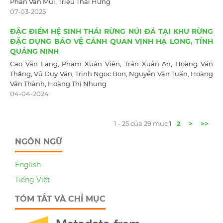
Phan Văn Mùi, Triệu Thái Hưng
07-03-2025
ĐẶC ĐIỂM HỆ SINH THÁI RỪNG NÚI ĐÁ TẠI KHU RỪNG
ĐẶC DỤNG BẢO VỆ CẢNH QUAN VỊNH HẠ LONG, TỈNH
QUẢNG NINH
Cao Văn Lạng, Phạm Xuân Viện, Trần Xuân An, Hoàng Văn
Thắng, Vũ Duy Văn, Trịnh Ngọc Bon, Nguyễn Văn Tuấn, Hoàng
Văn Thành, Hoàng Thị Nhung
04-04-2024
1 - 25 của 29 mục
1
2
>
>>
NGÔN NGỮ
English
Tiếng Việt
TÓM TẮT VÀ CHỈ MỤC