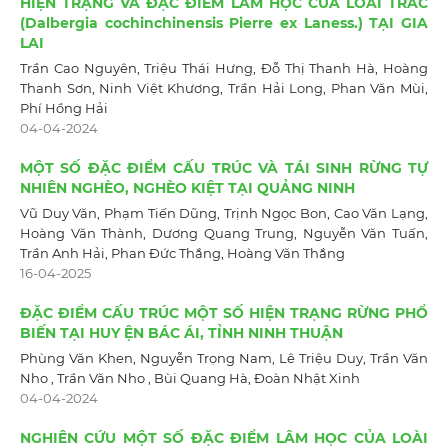
HIỆN TRẠNG VÀ ĐẶC ĐIỂM LÂM HỌC CỦA LOÀI TRẮC
(Dalbergia cochinchinensis Pierre ex Laness.) TẠI GIA
LAI
Trần Cao Nguyên, Triệu Thái Hưng, Đỗ Thị Thanh Hà, Hoàng
Thanh Sơn, Ninh Việt Khương, Trần Hải Long, Phan Văn Mùi,
Phí Hồng Hải
04-04-2024
MỘT SỐ ĐẶC ĐIỂM CẤU TRÚC VÀ TÁI SINH RỪNG TỰ
NHIÊN NGHÈO, NGHÈO KIỆT TẠI QUẢNG NINH
Vũ Duy Văn, Phạm Tiến Dũng, Trịnh Ngọc Bon, Cao Văn Lạng,
Hoàng Văn Thành, Dương Quang Trung, Nguyễn Văn Tuấn,
Trần Anh Hải, Phan Đức Thắng, Hoàng Văn Thắng
16-04-2025
ĐẶC ĐIỂM CẤU TRÚC MỘT SỐ HIỆN TRẠNG RỪNG PHỔ
BIẾN TẠI HUY ỆN BÁC ÁI, TỈNH NINH THUẬN
Phùng Văn Khen, Nguyễn Trọng Nam, Lê Triệu Duy, Trần Văn
Nho , Trần Văn Nho , Bùi Quang Hà, Đoàn Nhật Xinh
04-04-2024
NGHIÊN CỨU MỘT SỐ ĐẶC ĐIỂM LÂM HỌC CỦA LOÀI