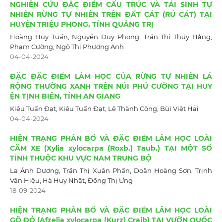
NGHIÊN CỨU ĐẶC ĐIỂM CẤU TRÚC VÀ TÁI SINH TỰ
NHIÊN RỪNG TỰ NHIÊN TRÊN ĐẤT CÁT (RÚ CÁT) TẠI
HUYỆN TRIỆU PHONG, TỈNH QUẢNG TRỊ
Hoàng Huy Tuấn, Nguyễn Duy Phong, Trần Thị Thúy Hằng,
Phạm Cường, Ngô Thị Phương Anh
04-04-2024
ĐẶC ĐẶC ĐIỂM LÂM HỌC CỦA RỪNG TỰ NHIÊN LÁ
RỘNG THƯỜNG XANH TRÊN NÚI PHÚ CƯỜNG TẠI HUY
ỆN TỊNH BIÊN, TỈNH AN GIANG
Kiều Tuấn Đạt, Kiều Tuấn Đạt, Lê Thành Công, Bùi Việt Hải
04-04-2024
HIỆN TRẠNG PHÂN BỐ VÀ ĐẶC ĐIỂM LÂM HỌC LOÀI
CĂM XE (Xylia xylocarpa (Roxb.) Taub.) TẠI MỘT SỐ
TỈNH THUỘC KHU VỰC NAM TRUNG BỘ
La Ánh Dương, Trần Thị Xuân Phấn, Doãn Hoàng Sơn, Trịnh
Văn Hiệu, Hà Huy Nhật, Đồng Thị Ưng
18-09-2024
HIỆN TRẠNG PHÂN BỐ VÀ ĐẶC ĐIỂM LÂM HỌC LOÀI
GÕ ĐỎ (Afzelia xylocarpa (Kurz) Craib) TẠI VƯỜN QUỐC