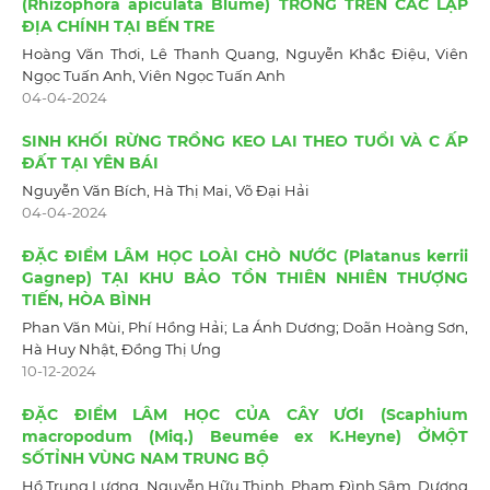
(Rhizophora apiculata Blume) TRỒNG TRÊN CÁC LẬP
ĐỊA CHÍNH TẠI BẾN TRE
Hoàng Văn Thơi, Lê Thanh Quang, Nguyễn Khắc Điệu, Viên
Ngọc Tuấn Anh, Viên Ngọc Tuấn Anh
04-04-2024
SINH KHỐI RỪNG TRỒNG KEO LAI THEO TUỔI VÀ C ẤP
ĐẤT TẠI YÊN BÁI
Nguyễn Văn Bích, Hà Thị Mai, Võ Đại Hải
04-04-2024
ĐẶC ĐIỂM LÂM HỌC LOÀI CHÒ NƯỚC (Platanus kerrii
Gagnep) TẠI KHU BẢO TỒN THIÊN NHIÊN THƯỢNG
TIẾN, HÒA BÌNH
Phan Văn Mùi, Phí Hồng Hải; La Ánh Dương; Doãn Hoàng Sơn,
Hà Huy Nhật, Đồng Thị Ưng
10-12-2024
ĐẶC ĐIỂM LÂM HỌC CỦA CÂY ƯƠI (Scaphium
macropodum (Miq.) Beumée ex K.Heyne) ỞMỘT
SỐTỈNH VÙNG NAM TRUNG BỘ
Hồ Trung Lương, Nguyễn Hữu Thịnh, Phạm Đình Sâm, Dương