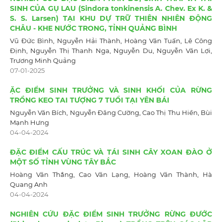
SINH CỦA GỤ LAU (Sindora tonkinensis A. Chev. Ex K. &
S. S. Larsen) TẠI KHU DỰ TRỮ THIÊN NHIÊN ĐỘNG
CHÂU - KHE NƯỚC TRONG, TỈNH QUẢNG BÌNH
Vũ Đức Bình, Nguyễn Hải Thành, Hoàng Văn Tuấn, Lê Công
Định, Nguyễn Thị Thanh Nga, Nguyễn Du, Nguyễn Văn Lợi,
Trương Minh Quảng
07-01-2025
ẶC ĐIỂM SINH TRƯỞNG VÀ SINH KHỐI CỦA RỪNG
TRỒNG KEO TAI TƯỢNG 7 TUỔI TẠI YÊN BÁI
Nguyễn Văn Bích, Nguyễn Đăng Cường, Cao Thị Thu Hiền, Bùi
Mạnh Hưng
04-04-2024
ĐẶC ĐIỂM CẤU TRÚC VÀ TÁI SINH CÂY XOAN ĐÀO Ở
MỘT SỐ TỈNH VÙNG TÂY BẮC
Hoàng Văn Thắng, Cao Văn Lạng, Hoàng Văn Thành, Hà
Quang Anh
04-04-2024
NGHIÊN CỨU ĐẶC ĐIỂM SINH TRƯỞNG RỪNG ĐƯỚC