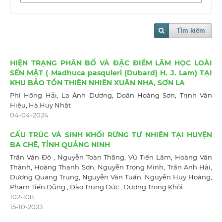
Tìm kiếm
HIỆN TRẠNG PHÂN BỐ VÀ ĐẶC ĐIỂM LÂM HỌC LOÀI
SẾN MẬT ( Madhuca pasquieri (Dubard) H. J. Lam) TẠI
KHU BẢO TỒN THIÊN NHIÊN XUÂN NHA, SƠN LA
Phí Hồng Hải, La Ánh Dương, Doãn Hoàng Sơn, Trịnh Văn
Hiệu, Hà Huy Nhật
04-04-2024
CẤU TRÚC VÀ SINH KHỐI RỪNG TỰ NHIÊN TẠI HUYỆN
BA CHẼ, TỈNH QUẢNG NINH
Trần Văn Đô , Nguyễn Toàn Thắng, Vũ Tiến Lâm, Hoàng Văn
Thành, Hoàng Thanh Sơn, Nguyễn Trọng Minh, Trần Anh Hải,
Dương Quang Trung, Nguyễn Văn Tuấn, Nguyễn Huy Hoàng,
Phạm Tiến Dũng , Đào Trung Đức , Dương Trọng Khôi
102-108
15-10-2023