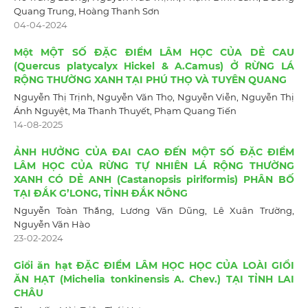
Quang Trung, Hoàng Thanh Sơn
04-04-2024
Một MỘT SỐ ĐẶC ĐIỂM LÂM HỌC CỦA DẺ CAU
(Quercus platycalyx Hickel & A.Camus) Ở RỪNG LÁ
RỘNG THƯỜNG XANH TẠI PHÚ THỌ VÀ TUYÊN QUANG
Nguyễn Thị Trịnh, Nguyễn Văn Thọ, Nguyễn Viễn, Nguyễn Thị
Ánh Nguyệt, Ma Thanh Thuyết, Phạm Quang Tiến
14-08-2025
ẢNH HƯỞNG CỦA ĐAI CAO ĐẾN MỘT SỐ ĐẶC ĐIỂM
LÂM HỌC CỦA RỪNG TỰ NHIÊN LÁ RỘNG THƯỜNG
XANH CÓ DẺ ANH (Castanopsis piriformis) PHÂN BỐ
TẠI ĐẮK G’LONG, TỈNH ĐẮK NÔNG
Nguyễn Toàn Thắng, Lương Văn Dũng, Lê Xuân Trường,
Nguyễn Văn Hào
23-02-2024
Giổi ăn hạt ĐẶC ĐIỂM LÂM HỌC HỌC CỦA LOÀI GIỔI
ĂN HẠT (Michelia tonkinensis A. Chev.) TẠI TỈNH LAI
CHÂU