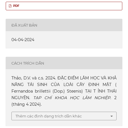
PDF
ĐÃ XUẤT BẢN
04-04-2024
CÁCH TRÍCH DẪN
Thảo, D.V. và c.s. 2024. ĐẶC ĐIỂM LÂM HỌC VÀ KHẢ
NĂNG TÁI SINH CỦA LOÀI CÂY ĐINH MẬT (
Fernandoa brillettii (Dop.) Steenis) TẠI T ỈNH THÁI
NGUYÊN.
TẠP CHÍ KHOA HỌC LÂM NGHIỆP
. 2
(tháng 4 2024).
Thêm các định dạng trích dẫn khác