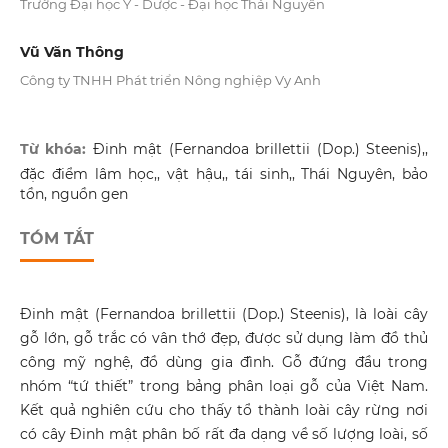
Trường Đại học Y - Dược - Đại học Thái Nguyên
Vũ Văn Thông
Công ty TNHH Phát triển Nông nghiệp Vy Anh
Từ khóa:
Đinh mật (Fernandoa brillettii (Dop.) Steenis),,
đặc điểm lâm học,, vật hậu,, tái sinh,, Thái Nguyên, bảo
tồn, nguồn gen
TÓM TẮT
Đinh mật (Fernandoa brillettii (Dop.) Steenis), là loài cây
gỗ lớn, gỗ trắc có vân thớ đẹp, được sử dụng làm đồ thủ
công mỹ nghệ, đồ dùng gia đình. Gỗ đứng đầu trong
nhóm “tứ thiết” trong bảng phân loại gỗ của Việt Nam.
Kết quả nghiên cứu cho thấy tổ thành loài cây rừng nơi
có cây Đinh mật phân bố rất đa dạng về số lượng loài, số