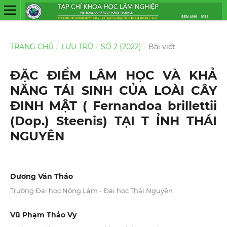
TRANG CHỦ
/
LƯU TRỮ
/
SỐ 2 (2022)
/
Bài viết
ĐẶC ĐIỂM LÂM HỌC VÀ KHẢ
NĂNG TÁI SINH CỦA LOÀI CÂY
ĐINH MẬT ( Fernandoa brillettii
(Dop.) Steenis) TẠI T ỈNH THÁI
NGUYÊN
Dương Văn Thảo
Trường Đại học Nông Lâm - Đại học Thái Nguyên
Vũ Phạm Thảo Vy