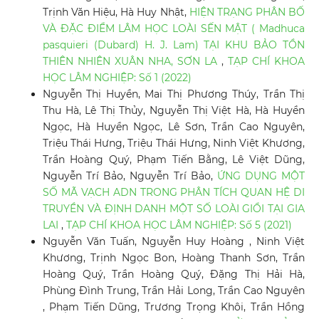
Trịnh Văn Hiệu, Hà Huy Nhật,
HIỆN TRẠNG PHÂN BỐ
VÀ ĐẶC ĐIỂM LÂM HỌC LOÀI SẾN MẬT ( Madhuca
pasquieri (Dubard) H. J. Lam) TẠI KHU BẢO TỒN
THIÊN NHIÊN XUÂN NHA, SƠN LA
,
TẠP CHÍ KHOA
HỌC LÂM NGHIỆP: Số 1 (2022)
Nguyễn Thị Huyền, Mai Thị Phương Thúy, Trần Thị
Thu Hà, Lê Thị Thủy, Nguyễn Thị Việt Hà, Hà Huyền
Ngọc, Hà Huyền Ngọc, Lê Sơn, Trần Cao Nguyên,
Triệu Thái Hưng, Triệu Thái Hưng, Ninh Việt Khương,
Trần Hoàng Quý, Phạm Tiến Bằng, Lê Việt Dũng,
Nguyễn Trí Bảo, Nguyễn Trí Bảo,
ỨNG DỤNG MỘT
SỐ MÃ VẠCH ADN TRONG PHÂN TÍCH QUAN HỆ DI
TRUYỀN VÀ ĐỊNH DANH MỘT SỐ LOÀI GIỔI TẠI GIA
LAI
,
TẠP CHÍ KHOA HỌC LÂM NGHIỆP: Số 5 (2021)
Nguyễn Văn Tuấn, Nguyễn Huy Hoàng , Ninh Việt
Khương, Trịnh Ngọc Bon, Hoàng Thanh Sơn, Trần
Hoàng Quý, Trần Hoàng Quý, Đặng Thị Hải Hà,
Phùng Đình Trung, Trần Hải Long, Trần Cao Nguyên
, Phạm Tiến Dũng, Trương Trọng Khôi, Trần Hồng