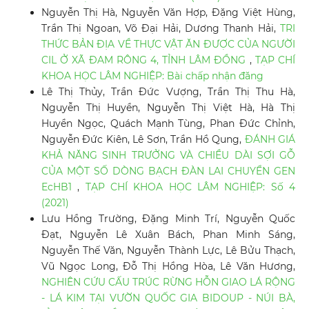
Nguyễn Thị Hà, Nguyễn Văn Hợp, Đặng Việt Hùng,
Trần Thị Ngoan, Võ Đại Hải, Dương Thanh Hải,
TRI
THỨC BẢN ĐỊA VỀ THỰC VẬT ĂN ĐƯỢC CỦA NGƯỜI
CIL Ở XÃ ĐAM RÔNG 4, TỈNH LÂM ĐỒNG
,
TẠP CHÍ
KHOA HỌC LÂM NGHIỆP: Bài chấp nhận đăng
Lê Thị Thủy, Trần Đức Vượng, Trần Thị Thu Hà,
Nguyễn Thị Huyền, Nguyễn Thị Việt Hà, Hà Thị
Huyền Ngọc, Quách Mạnh Tùng, Phan Đức Chỉnh,
Nguyễn Đức Kiên, Lê Sơn, Trần Hồ Qung,
ĐÁNH GIÁ
KHẢ NĂNG SINH TRƯỞNG VÀ CHIỀU DÀI SỢI GỖ
CỦA MỘT SỐ DÒNG BẠCH ĐÀN LAI CHUYỂN GEN
EcHB1
,
TẠP CHÍ KHOA HỌC LÂM NGHIỆP: Số 4
(2021)
Lưu Hồng Trường, Đặng Minh Trí, Nguyễn Quốc
Đạt, Nguyễn Lê Xuân Bách, Phan Minh Sáng,
Nguyễn Thế Văn, Nguyễn Thành Lực, Lê Bửu Thạch,
Vũ Ngọc Long, Đỗ Thị Hồng Hòa, Lê Văn Hương,
NGHIÊN CỨU CẤU TRÚC RỪNG HỖN GIAO LÁ RỘNG
- LÁ KIM TẠI VƯỜN QUỐC GIA BIDOUP - NÚI BÀ,