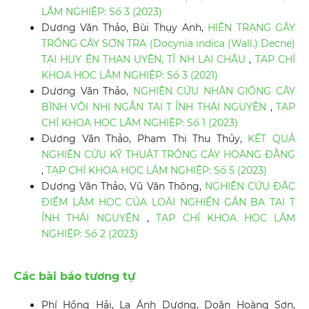
LÂM NGHIỆP: Số 3 (2023)
Dương Văn Thảo, Bùi Thụy Anh,
HIỆN TRẠNG GÂY
TRỒNG CÂY SƠN TRA (Docynia indica (Wall.) Decne)
TẠI HUY ỆN THAN UYÊN, TỈ NH LAI CHÂU
,
TẠP CHÍ
KHOA HỌC LÂM NGHIỆP: Số 3 (2021)
Dương Văn Thảo,
NGHIÊN CỨU NHÂN GIỐNG CÂY
BÌNH VÔI NHỊ NGẮN TẠI T ỈNH THÁI NGUYÊN
,
TẠP
CHÍ KHOA HỌC LÂM NGHIỆP: Số 1 (2023)
Dương Văn Thảo, Phạm Thị Thu Thủy,
KẾT QUẢ
NGHIÊN CỨU KỸ THUẬT TRỒNG CÂY HOÀNG ĐẰNG
,
TẠP CHÍ KHOA HỌC LÂM NGHIỆP: Số 5 (2023)
Dương Văn Thảo, Vũ Văn Thông,
NGHIÊN CỨU ĐẶC
ĐIỂM LÂM HỌC CỦA LOÀI NGHIẾN GÂN BA TẠI T
ỈNH THÁI NGUYÊN
,
TẠP CHÍ KHOA HỌC LÂM
NGHIỆP: Số 2 (2023)
Các bài báo tương tự
Phí Hồng Hải, La Ánh Dương, Doãn Hoàng Sơn,