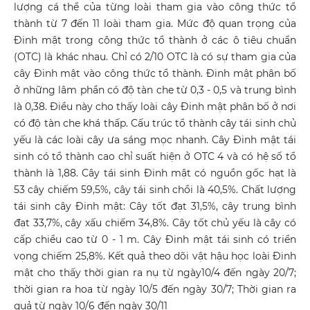
lượng cá thể của từng loài tham gia vào công thức tổ
thành từ 7 đến 11 loài tham gia. Mức độ quan trọng của
Đinh mật trong công thức tổ thành ở các ô tiêu chuẩn
(OTC) là khác nhau. Chỉ có 2/10 OTC là có sự tham gia của
cây Đinh mật vào công thức tổ thành. Đinh mật phân bố
ở những lâm phần có độ tàn che từ 0,3 - 0,5 và trung bình
là 0,38. Điều này cho thấy loài cây Đinh mật phân bố ở nơi
có độ tàn che khá thấp. Cấu trúc tổ thành cây tái sinh chủ
yếu là các loài cây ưa sáng mọc nhanh. Cây Đinh mật tái
sinh có tổ thành cao chỉ suất hiện ở OTC 4 và có hệ số tổ
thành là 1,88. Cây tái sinh Đinh mật có nguồn gốc hạt là
53 cây chiếm 59,5%, cây tái sinh chồi là 40,5%. Chất lượng
tái sinh cây Đinh mật: Cây tốt đạt 31,5%, cây trung bình
đạt 33,7%, cây xấu chiếm 34,8%. Cây tốt chủ yếu là cây có
cấp chiều cao từ 0 - 1 m. Cây Đinh mật tái sinh có triển
vọng chiếm 25,8%. Kết quả theo dõi vật hậu học loài Đinh
mật cho thấy thời gian ra nụ từ ngày10/4 đến ngày 20/7;
thời gian ra hoa từ ngày 10/5 đến ngày 30/7; Thời gian ra
quả từ ngày 10/6 đến ngày 30/11