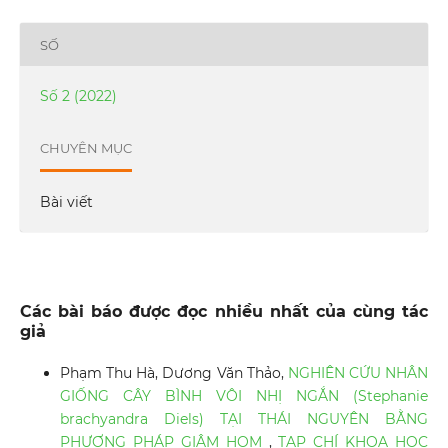
SỐ
Số 2 (2022)
CHUYÊN MỤC
Bài viết
Các bài báo được đọc nhiều nhất của cùng tác
giả
Phạm Thu Hà, Dương Văn Thảo,
NGHIÊN CỨU NHÂN
GIỐNG CÂY BÌNH VÔI NHỊ NGẮN (Stephanie
brachyandra Diels) TẠI THÁI NGUYÊN BẰNG
PHƯƠNG PHÁP GIÂM HOM
,
TẠP CHÍ KHOA HỌC