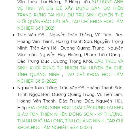
Vân, Triệu Thái Hưng, Lê Hồng Liên,
SỬ DỤNG ẢNH
VỆ TINH VÀ GIS ĐỂ XÂY DỰNG BẢN ĐỒ HIỆN
TRẠNG RỪNG TẠI KHU DỰ TRỮ SINH QUYỂN THẾ
GIỚI QUẦN ĐẢO CÁT BÀ
,
TẠP CHÍ KHOA HỌC LÂM
NGHIỆP: Số 1 (2021)
Trần Văn Đô , Nguyễn Toàn Thắng, Vũ Tiến Lâm,
Hoàng Văn Thành, Hoàng Thanh Sơn, Nguyễn Trọng
Minh, Trần Anh Hải, Dương Quang Trung, Nguyễn
Văn Tuấn, Nguyễn Huy Hoàng, Phạm Tiến Dũng ,
Đào Trung Đức , Dương Trọng Khôi,
CẤU TRÚC VÀ
SINH KHỐI RỪNG TỰ NHIÊN TẠI HUYỆN BA CHẼ,
TỈNH QUẢNG NINH
,
TẠP CHÍ KHOA HỌC LÂM
NGHIỆP: Số 5 (2023)
Nguyễn Toàn Thắng, Trần Văn Đô, Hoàng Thanh Sơn,
Trịnh Ngọc Bon, Dương Quang Trung, Vũ Tiến Lâm,
Hoàng Văn Thành, Đào Trung Đức, Nguyễn Hữu
Hiệp,
ĐA DẠNG SINH HỌC LOÀI CÂY RỪNG TẠI KHU
B ẢO TỒN THIÊN NHIÊN ĐỒNG SƠN - KỲ THƯỢNG,
THÀNH PHỐ HẠ LONG, TỈNH QUẢNG NINH
,
TẠP CHÍ
KHOA HỌC LÂM NGHIỆP: Số 4 (2022)