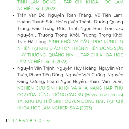
TỈNH LÂM ĐỒNG
,
TẠP CHÍ KHOA HỌC LÂM
NGHIỆP: Số 1 (2022)
Trần Văn Đô, Nguyễn Toàn Thắng, Vũ Tiến Lâm,
Hoàng Thanh Sơn, Hoàng Văn Thành, Dương Quang
Trung, Đào Trung Đức, Trịnh Ngọc Bon, Trần Cao
Nguyên , Trương Trọng Khôi, Trương Trọng Khôi,
Trần Hải Long,
SINH KHỐI VÀ CẤU TRÚC RỪNG TỰ
NHIÊN TẠI KHU B ẢO TỒN THIÊN NHIÊN ĐỒNG SƠN
- KỲ THƯỢNG, QUẢNG NINH
,
TẠP CHÍ KHOA HỌC
LÂM NGHIỆP: Số 3 (2022)
Nguyễn Văn Thịnh, Nguyễn Huy Hoàng, Nguyễn Văn
Tuấn, Phạm Tiến Dũng, Nguyễn Việt Cường, Nguyễn
Đăng Cường, Phạm Ngọc Huyền, Phạm Văn Duẩn,
NGHIÊN CỨU SINH KHỐI VÀ KHẢ NĂNG HẤP THỤ
CO2 CỦA RỪNG TRỒNG CAO SU (Hevea brasiliensis)
TẠI KHU DỰ TRỮ SINH QUYỂN ĐỒNG NAI
,
TẠP CHÍ
KHOA HỌC LÂM NGHIỆP: Số 4 (2023)
1
2
3
4
5
6
7
8
9
10
>
>>