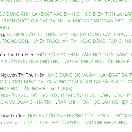
HƯỚNG ỨNG DỤNG PHÂN HỦY LIGNIN
,
TẠP CHÍ KHOA HỌC 
SỬ DỤNG ẢNH LANDSAT XÁC ĐỊNH CHỈ SỐ DIỆN TÍCH LÁ (LAI
VƯỜN QUỐC GIA CÁT BÀ, TP HẢI PHÒNG GIAI ĐOẠN 1996 - 2
017)
ng,
NGHIÊN CỨU TRI THỨC BẢN ĐỊA SỬ DỤNG CÂY THUỐC 
Ã TRỌNG CON, HUYỆN THẠCH AN, TỈNH CAO BẰNG
,
TẠP CHÍ K
ễn Thị Thu Hiền,
MỘT SỐ ĐẶC ĐIỂM LÂM HỌC LOÀI VÀNG 
 GIA XUÂN SƠN TỈNH PHÚ THỌ
,
TẠP CHÍ KHOA HỌC LÂM NGHIỆP
 Nguyễn Thị Thu Hiền ,
ỨNG DỤNG GIS VÀ ẢNH LANDSAT ĐA T
DIỆN TÍCH RỪNG TẠI XÃ VÙNG ĐỆM XUÂN ĐÀI VÀ KIM THƯỢ
HOA HỌC LÂM NGHIỆP: Số 3 (2016)
,
NGHIÊN CỨU MỘT SỐ ĐẶC ĐIỂM CẤU TRÚC RỪNG TỰ NHIÊN
GIA VŨ QUANG - HÀ TĨNH
,
TẠP CHÍ KHOA HỌC LÂM NGHIỆP: 
à Duy Trường,
NGHIÊN CỨU ẢNH HƯỞNG CỦA THỜI VỤ TRỒNG 
a foetida L.) TẠI T ỈNH THÁI NGUYÊN
,
TẠP CHÍ KHOA HỌC 