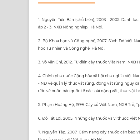
1. Nguyễn Tiến Bân (chủ biên), 2003 - 2005. Danh lục 
ập 2 - 3, NXB Nông nghiệp, Hà Nội.
2. Bộ Khoa học và Công nghệ, 2007. Sách Đỏ Việt N
học Tự nhiên và Công nghệ, Hà Nội.
3. Võ Văn Chi, 2012. Từ điển cây thuốc Việt Nam, NXB Hà 
4. Chính phủ nước Cộng hòa xã hội chủ nghĩa Việt Nam
- NĐ về quản lý thực vật rừng, động vật rừng nguy cấ
ước về buôn bán quốc tế các loài động vật, thực vật 
5. Phạm Hoàng Hộ, 1999. Cây cỏ Việt Nam, NXB Trẻ, Tp
6. Đỗ Tất Lợi, 2005. Những cây thuốc và vị thuốc Việt
7. Nguyễn Tập, 2007. Cẩm nang cây thuốc cần bảo v
lâm sản ngoài gỗ Việt Nam, Hà Nội.