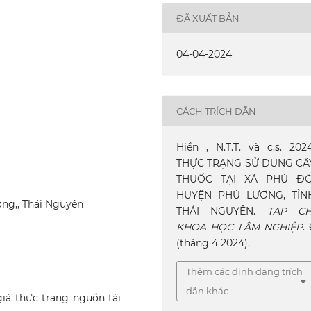
ĐÃ XUẤT BẢN
04-04-2024
CÁCH TRÍCH DẪN
Hiền , N.T.T. và c.s. 2024
THỰC TRẠNG SỬ DỤNG CÂ
THUỐC TẠI XÃ PHÚ ĐÔ
HUYỆN PHÚ LƯƠNG, TỈN
ơng,, Thái Nguyên
THÁI NGUYÊN.
TẠP CH
KHOA HỌC LÂM NGHIỆP
. 
(tháng 4 2024).
Thêm các định dạng trích
dẫn khác
iá thực trạng nguồn tài