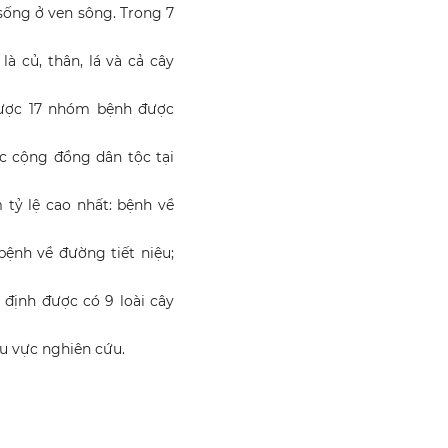
; sống ở ven sông. Trong 7
 củ, thân, lá và cả cây
được 17 nhóm bệnh được
c cộng đồng dân tộc tại
tỷ lệ cao nhất: bệnh về
bệnh về đường tiết niệu;
 định được có 9 loài cây
u vực nghiên cứu.