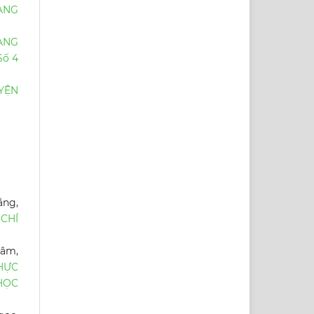
ANG
ẠNG
Số 4
YỆN
ằng,
 CHÍ
Lâm,
HỰC
HỌC