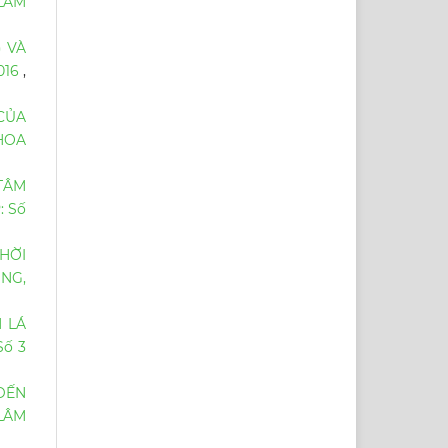
LÂM
) VÀ
016
,
CỦA
HOA
TÂM
: Số
HỜI
NG,
 LÁ
Số 3
ĐẾN
LÂM