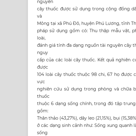
nguyên
cây thuốc được sử dụng trong cộng đồng dâ
và
Mông tại xã Phú Đô, huyện Phú Lương, tỉnh T
pháp sử dụng gồm có: Thu thập mẫu vật, ph
loài,
đánh giá tính đa dạng nguồn tài nguyên cây 
nguy
cấp của các loài cây thuốc. Kết quả nghiên 
được
104 loài cây thuốc thuộc 98 chi, 67 họ được
vực
nghiên cứu sử dụng trong phòng và chữa b
thuốc
thuộc 6 dạng sống chính, trong đó tập trung
gồm:
Thân thảo (43,27%), dây leo (21,15%), bụi (15,3
ở các dạng sinh cảnh như: Sống xung quanh l
sống