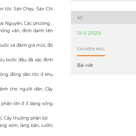
n tộc Sán Chay, Sán Chí
SỐ
hái Nguyên. Các phương
ỏng vấn, định danh tên
Số 6 (2020)
thuốc và đánh giá mức độ
CHUYÊN MỤC
cứu bước đầu đã xác định
Bài viết
 cộng đồng dân tộc ở khu
ệnh cho người dân. Cây
 phần lớn ở 3 dạng sống
8%). Cây thường phân bố
àng xóm, làng bản, vườn;