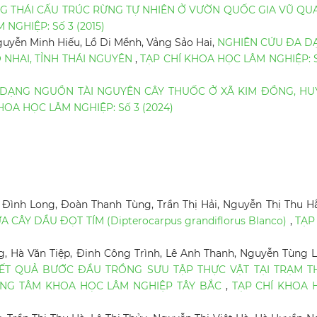
G THÁI CẤU TRÚC RỪNG TỰ NHIÊN Ở VƯỜN QUỐC GIA VŨ QU
NGHIỆP: Số 3 (2015)
guyễn Minh Hiếu, Lồ Di Mềnh, Vảng Sảo Hai,
NGHIÊN CỨU ĐA D
 NHAI, TỈNH THÁI NGUYÊN
,
TẠP CHÍ KHOA HỌC LÂM NGHIỆP: 
DẠNG NGUỒN TÀI NGUYÊN CÂY THUỐC Ở XÃ KIM ĐỒNG, HU
HOA HỌC LÂM NGHIỆP: Số 3 (2024)
Đình Long, Đoàn Thanh Tùng, Trần Thị Hải, Nguyễn Thị Thu H
CÂY DẦU ĐỌT TÍM (Dipterocarpus grandiflorus Blanco)
,
TẠP
, Hà Văn Tiệp, Đinh Công Trình, Lê Anh Thanh, Nguyễn Tùng 
ẾT QUẢ BƯỚC ĐẦU TRỒNG SƯU TẬP THỰC VẬT TẠI TRẠM T
RUNG TÂM KHOA HỌC LÂM NGHIỆP TÂY BẮC
,
TẠP CHÍ KHOA 