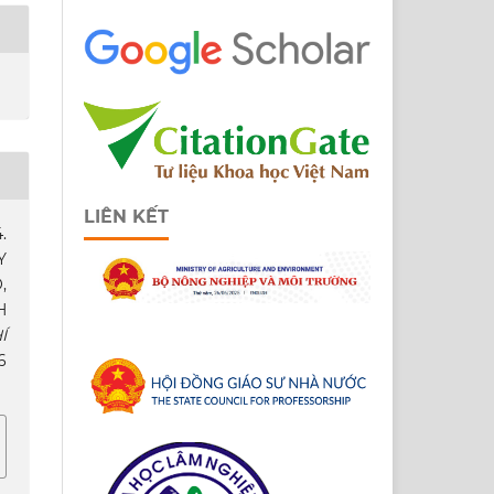
LIÊN KẾT
.
Y
,
H
Í
6