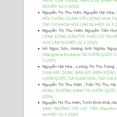
(MnP) CỦA CHỦNG NẤM LỚN, ĐỊNH 
NGHIỆP: Số 4 (2023)
Nguyễn Thị Thu Hiền, Nguyễn Hải Hòa,
MỐI TƯƠNG QUAN VỚI LƯỢNG MƯA TẠI 
TẠP CHÍ KHOA HỌC LÂM NGHIỆP: Số 3 (2
Nguyễn Thị Thu Hiền, Nguyễn Tiến Hư
CỘNG ĐỒNG DÂN TỘC THIỂU SỐ TẠI X
HỌC LÂM NGHIỆP: Số 3 (2020)
Hồ Ngọc Sơn, Hoàng Anh Nghĩa, Nguy
(Manglietia fordiana) TẠI VƯỜN QUỐC
3 (2017)
Nguyễn Hải Hòa , Lượng Thị Thu Trang ,
GIAN XÂY DỰNG BẢN ĐỒ BIẾN ĐỘNG 
VƯỜN QUỐC GIA XUÂN SƠN
,
TẠP CHÍ K
Nguyễn Thị Thu Hiền , Trần Thị Thu Hà
RỘNG THƯỜNG XANH TẠI VƯỜN QUỐC 
(2014)
Nguyễn Thị Thu Hiền, Trình Đình Khả, H
SINH TRƯỞNG CÂY LẠC TIÊN (Passiflor
NGHIỆP: Số 3 (2021)