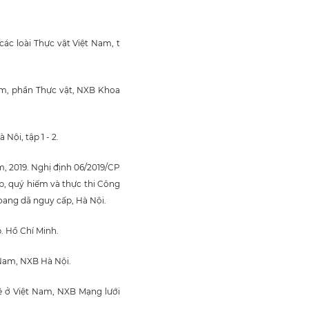
các loài Thực vật Việt Nam, t
am, phần Thực vật, NXB Khoa
Nội, tập 1 - 2.
, 2019. Nghị định 06/2019/CP
p, quý hiếm và thực thi Công
hoang dã nguy cấp, Hà Nội.
. Hồ Chí Minh.
 Nam, NXB Hà Nội.
ệ ở Việt Nam, NXB Mạng lưới