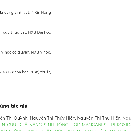
đa dạng sinh vật, NXB Nông
n cứu thực vật, NXB Đại học
n Y học cổ truyền, NXB Y học,
am, NXB Khoa học và Kỹ thuật,
ùng tác giả
n Thị Quỳnh, Nguyễn Thị Thúy Hiền, Nguyễn Thị Thu Hiền, Ng
ÊN CỨU KHẢ NĂNG SINH TỔNG HỢP MANGANESE PEROXID