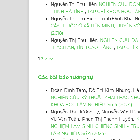
Nguyễn Thị Thu Hiền,
NGHIÊN CỨU ĐỘN
- TỈNH HÀ TĨNH
,
TẠP CHÍ KHOA HỌC LÂM 
Nguyễn Thị Thu Hiền , Trịnh Đình Khá, N
CÂY THUỐC Ở XÃ LIÊN MINH, HUYỆN VÕ
(2018)
Nguyễn Thị Thu Hiền,
NGHIÊN CỨU ĐA 
THẠCH AN, TỈNH CAO BẰNG
,
TẠP CHÍ K
1
2
>
>>
Các bài báo tương tự
Đoàn Đình Tam, Đỗ Thị Kim Nhung, Hà 
NGHIÊN CỨU KỸ THUẬT KHAI THÁC NHỰA 
KHOA HỌC LÂM NGHIỆP: Số 4 (2024)
Nguyễn Thị Hương Ly, Nguyễn Văn Hùng
Vũ Văn Tuân, Phan Thị Thanh Huyền,
K
NGHIỆM LÂM SINH CHIỀNG SINH - T
LÂM NGHIỆP: Số 4 (2024)