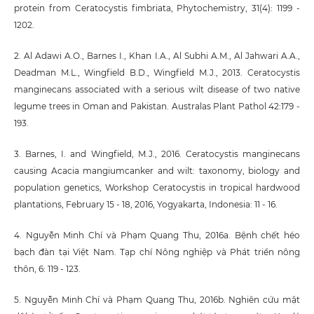
protein from Ceratocystis fimbriata, Phytochemistry, 31(4): 1199 -
1202.
2. Al Adawi A.O., Barnes I., Khan I.A., Al Subhi A.M., Al Jahwari A.A.,
Deadman M.L., Wingfield B.D., Wingfield M.J., 2013. Ceratocystis
manginecans associated with a serious wilt disease of two native
legume trees in Oman and Pakistan. Australas Plant Pathol 42:179 -
193.
3. Barnes, I. and Wingfield, M.J., 2016. Ceratocystis manginecans
causing Acacia mangiumcanker and wilt: taxonomy, biology and
population genetics, Workshop Ceratocystis in tropical hardwood
plantations, February 15 - 18, 2016, Yogyakarta, Indonesia: 11 - 16.
4. Nguyễn Minh Chí và Phạm Quang Thu, 2016a. Bệnh chết héo
bạch đàn tại Việt Nam. Tạp chí Nông nghiệp và Phát triển nông
thôn, 6: 119 - 123.
5. Nguyễn Minh Chí và Phạm Quang Thu, 2016b. Nghiên cứu mật