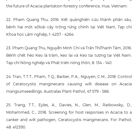
the future of Acacia plantation forestry conference, Hue, Vietnam.
22. Phạm Quang Thu, 2016. Kết quảnghiên cứu thành phần sâu,
bệnh hại một sốloài cây trồng rừng chính tại Việt Nam, Tạp chí
Khoa học Lâm nghiệp, 1: 4257 - 4264.
23. Phạm Quang Thu, Nguyễn Minh Chí và Trần ThịThanh Tâm, 2016.
Bệnh chết héo Keo lá tràm, keo lai và Keo tai tượng tại Việt Nam.
Tạp chí Nông nghiệp và Phát triển nông thôn, 8: 134 - 140.
24. Tran, T.T.T., Pham, T.Q., Barber, P.A., Nguyen, C.M., 2018. Control
of Ceratocystis manginecans causing wilt disease on Acacia
mangiumseedlings. Australas Plant Pathol, 47:579 - 586.
25. Trang, T.T., Eyles, A., Davies, N., Glen, M., Ratkowsky, D.,
Mohammed, C., 2018. Screening for host responses in Acacia to a
canker and wilt pathogen, Ceratocystis manginecans. For Pathol,
48: e12390.