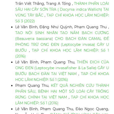
Trần Viết Thắng, Trang A Tổng ,
THÀNH PHẦN LOÀI
SÂU HẠI CÂY SƠN TRA ( Docynia indica Wallich) TẠI
VÙNG TÂY BẮC
,
TẠP CHÍ KHOA HỌC LÂM NGHIỆP:
Số 3 (2022)
Lê Văn Bình, Đặng Như Quỳnh, Phạm Quang Thu ,
TẠO NỘI SINH NHÂN TẠO NẤM BẠCH CƯƠNG
(Beauveria bassiana) CHO BẠCH ĐÀN CAMAL ĐỂ
PHÒNG TRỪ ONG ĐEN (Leptocybe invasa) GÂY U
BƯỚU
,
TẠP CHÍ KHOA HỌC LÂM NGHIỆP: Số 1
(2016)
Lê Văn Bình, Phạm Quang Thu,
THIÊN ĐỊCH CỦA
ONG ĐEN (Leptocybe invasafisher & La Salle) GÂY U
BƯỚU BẠCH ĐÀN TẠI VIỆT NAM
,
TẠP CHÍ KHOA
HỌC LÂM NGHIỆP: Số 1 (2016)
Phạm Quang Thu,
KẾT QUẢ NGHIÊN CỨU THÀNH
PHẦN SÂU, BỆNH HẠI MỘT SỐ LOÀI CÂY TRỒNG
RỪNG CHÍNH TẠI VIỆT NAM
,
TẠP CHÍ KHOA HỌC
LÂM NGHIỆP: Số 1 (2016)
Lê Văn Bình, Phạm Quang Thu, Đào Ngọc Quang,