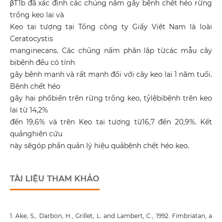
βT1b đã xác định các chủng nấm gây bệnh chết héo rừng
trồng keo lai và
Keo tai tượng tại Tổng công ty Giấy Việt Nam là loài
Ceratocystis
manginecans. Các chủng nấm phân lập từcác mẫu cây
bịbệnh đều có tính
gây bệnh mạnh và rất mạnh đối với cây keo lai 1 năm tuổi.
Bệnh chết héo
gây hại phổbiến trên rừng trồng keo, tỷlệbịbệnh trên keo
lai từ 14,2%
đến 19,6% và trên Keo tai tượng từ16,7 đến 20,9%. Kết
quảnghiên cứu
này sẽgóp phần quản lý hiệu quảbệnh chết héo keo.
TÀI LIỆU THAM KHẢO
1. Ake, S., Darbon, H., Grillet, L. and Lambert, C., 1992. Fimbriatan, a