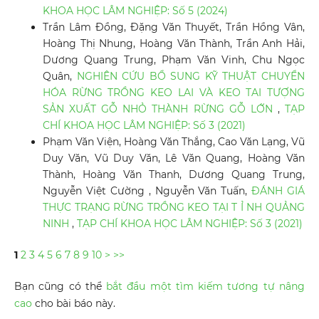
KHOA HỌC LÂM NGHIỆP: Số 5 (2024)
Trần Lâm Đồng, Đặng Văn Thuyết, Trần Hồng Vân,
Hoàng Thị Nhung, Hoàng Văn Thành, Trần Anh Hải,
Dương Quang Trung, Phạm Văn Vinh, Chu Ngọc
Quân,
NGHIÊN CỨU BỔ SUNG KỸ THUẬT CHUYỂN
HÓA RỪNG TRỒNG KEO LAI VÀ KEO TAI TƯỢNG
SẢN XUẤT GỖ NHỎ THÀNH RỪNG GỖ LỚN
,
TẠP
CHÍ KHOA HỌC LÂM NGHIỆP: Số 3 (2021)
Phạm Văn Viện, Hoàng Văn Thắng, Cao Văn Lạng, Vũ
Duy Văn, Vũ Duy Văn, Lê Văn Quang, Hoàng Văn
Thành, Hoàng Văn Thanh, Dương Quang Trung,
Nguyễn Việt Cường , Nguyễn Văn Tuấn,
ĐÁNH GIÁ
THỰC TRẠNG RỪNG TRỒNG KEO TẠI T Ỉ NH QUẢNG
NINH
,
TẠP CHÍ KHOA HỌC LÂM NGHIỆP: Số 3 (2021)
1
2
3
4
5
6
7
8
9
10
>
>>
Bạn cũng có thể
bắt đầu một tìm kiếm tương tự nâng
cao
cho bài báo này.