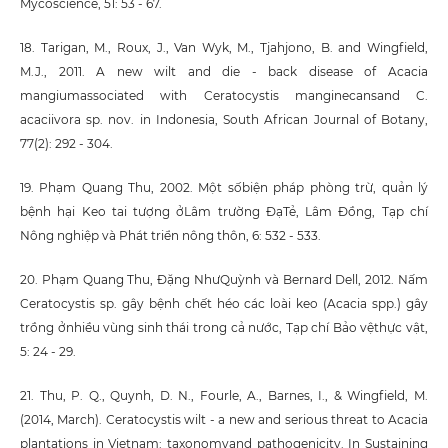
Mycoscience, 51: 53 - 67.
18. Tarigan, M., Roux, J., Van Wyk, M., Tjahjono, B. and Wingfield,
M.J., 2011. A new wilt and die - back disease of Acacia
mangiumassociated with Ceratocystis manginecansand C.
acaciivora sp. nov. in Indonesia, South African Journal of Botany,
77(2): 292 - 304.
19. Phạm Quang Thu, 2002. Một sốbiện pháp phòng trừ, quản lý
bệnh hại Keo tai tượng ởLâm trường ĐạTẻ, Lâm Đồng, Tạp chí
Nông nghiệp và Phát triển nông thôn, 6: 532 - 533.
20. Phạm Quang Thu, Đặng NhưQuỳnh và Bernard Dell, 2012. Nấm
Ceratocystis sp. gây bệnh chết héo các loài keo (Acacia spp.) gây
trồng ởnhiều vùng sinh thái trong cả nước, Tạp chí Bảo vệthực vật,
5: 24 - 29.
21. Thu, P. Q., Quynh, D. N., Fourle, A., Barnes, I., & Wingfield, M.
(2014, March). Ceratocystis wilt - a new and serious threat to Acacia
plantations in Vietnam: taxonomyand pathogenicity. In Sustaining