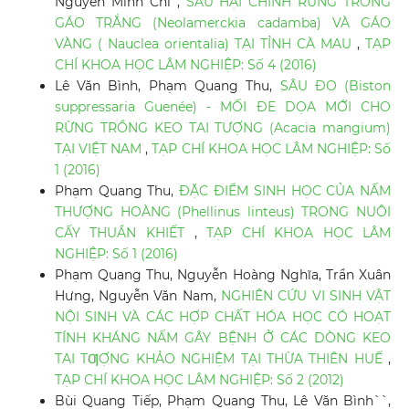
Nguyễn Minh Chí ,
SÂU HẠI CHÍNH RỪNG TRỒNG
GÁO TRẮNG (Neolamerckia cadamba) VÀ GÁO
VÀNG ( Nauclea orientalia) TẠI TỈNH CÀ MAU
,
TẠP
CHÍ KHOA HỌC LÂM NGHIỆP: Số 4 (2016)
Lê Văn Bình, Phạm Quang Thu,
SÂU ĐO (Biston
suppressaria Guenée) - MỐI ĐE DỌA MỚI CHO
RỪNG TRỒNG KEO TAI TƯỢNG (Acacia mangium)
TẠI VIỆT NAM
,
TẠP CHÍ KHOA HỌC LÂM NGHIỆP: Số
1 (2016)
Phạm Quang Thu,
ĐẶC ĐIỂM SINH HỌC CỦA NẤM
THƯỢNG HOÀNG (Phellinus linteus) TRONG NUÔI
CẤY THUẦN KHIẾT
,
TẠP CHÍ KHOA HỌC LÂM
NGHIỆP: Số 1 (2016)
Phạm Quang Thu, Nguyễn Hoàng Nghĩa, Trần Xuân
Hưng, Nguyễn Văn Nam,
NGHIÊN CỨU VI SINH VẬT
NỘI SINH VÀ CÁC HỢP CHẤT HÓA HỌC CÓ HOẠT
TÍNH KHÁNG NẤM GÂY BỆNH Ở CÁC DÒNG KEO
TAI TƢỢNG KHẢO NGHIỆM TẠI THỪA THIÊN HUẾ
,
TẠP CHÍ KHOA HỌC LÂM NGHIỆP: Số 2 (2012)
Bùi Quang Tiếp, Phạm Quang Thu, Lê Văn Bình``,