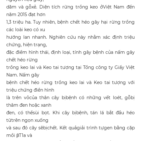
dăm và gỗxẻ. Diện tích rừng trồng keo ởViệt Nam đến
năm 2015 đạt hơn
1,3 triệu ha. Tuy nhiên, bệnh chết héo gây hại rừng trồng
các loài keo có xu
hướng lan nhanh. Nghiên cứu này nhằm xác định triệu
chứng, hiện trạng,
đặc điểm hình thái, định loại, tính gây bệnh của nấm gây
chết héo rừng
trồng keo lai và Keo tai tượng tại Tổng công ty Giấy Việt
Nam. Nấm gây
bệnh chết héo rừng trồng keo lai và Keo tai tượng với
triệu chứng điển hình
là trên vỏcủa thân cây bịbệnh có những vết loét, gỗbị
thâm đen hoặc xanh
đen, có thểsùi bọt. Khi cây bịbệnh, tán lá bắt đầu héo
từtrên ngọn xuống
và sau đó cây sẽbịchết. Kết quảgiải trình tựgen bằng cặp
mồi βT1a và