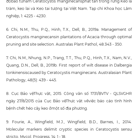
độbào tửnấm Ceratocystis manginecansphát tán trong rừng Keo lá
tràm, keo lai và Keo tai tượng tại Việt Nam. Tạp chí Khoa học Lâm
nghiệp, 1: 4225 - 4230.
6. Chi, N.M., Thu, P.Q., Hinh, T.X., Dell, B., 2019a. Management of
Ceratocystis manginecansin plantations of Acacia through optimal
pruning and site selection. Australas Plant Pathol, 48:343 - 350.
7. Chi, N.M., Nhung, N.P., Trang, T.T., Thu, P.Q., Hinh, T.X., Nam, N.V.,
Quang, D.N., Dell, B., 2019b. First report of wilt disease in Dalbergia
tonkinensiscaused by Ceratocystis manginecans. Australasian Plant
Pathology, 48(5): 439 - 445.
8. Cục Bảo vệThực vật, 2015. Công văn số 1731/BVTV - QLSVGHR
ngày 27/8/2015 của Cục Bảo vệThực vật vềviệc báo cáo tình hình
bệnh chết héo cây keo ởmột số địa phương.
9. Fourie, A., Wingfield, M.J., Wingfield, B.D., Barnes, I., 2014.
Molecular markers delimit cryptic species in Ceratocystis sensu
stricto, Mycol. Progress, 14: 1 - 18.