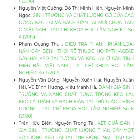
1 (2018)
Nguyễn Việt Cường, Đỗ Thị Minh Hiển, Nguyễn Minh
Ngọc,
SINH TRƯỞNG VÀ CHẤT LƯỢNG GỖ CỦA CÁC
DÒNG KEO LAI VÀ BẠCH ĐÀN LAI MỚI CHỌN TẠO
Ở VIỆT NAM
,
TẠP CHÍ KHOA HỌC LÂM NGHIỆP: Số
4 (2015)
Phạm Quang Thu ,
ĐIỀU TRA THÀNH PHẦN LOÀI
NẤM GÂY BỆNH THỐI RỄ THUỘC HỌ PYTHIACEAE
GÂY HẠI KEO TAI TƯỢNG VÀ KEO LAI Ở CÁC TỈNH
MIỀN BẮC VIỆT NAM
,
TẠP CHÍ KHOA HỌC LÂM
NGHIỆP: Số 1 (2016)
Nguyễn Văn Đăng, Nguyễn Xuân Hải, Nguyễn Xuân
Hải, Vũ Đình Hưởng, Kiều Mạnh Hà,
ĐÁNH GIÁ SINH
TRƯỞNG VÀ NĂNG SUẤT RỪNG TRỒNG KEO LAI,
KEO LÁ TRÀM VÀ BẠCH ĐÀN TẠI PHÚ GIÁO - BÌNH
DƯƠNG
,
TẠP CHÍ KHOA HỌC LÂM NGHIỆP: Số 6
(2020)
Trần Hữu Biển, Nguyễn Trọng Tài,
KẾT QUẢ ĐÁNH
GIÁ SINH TRƯỞNG, CHẤT LƯỢNG THÂN CÂY MỘT
SỐ GIỐNG KEO LAI TẠI TỈNH ĐỒNG NAI
,
TẠP CHÍ