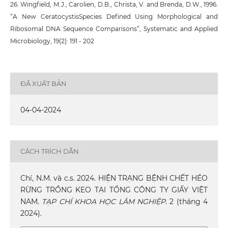
26. Wingfield, M.J., Carolien, D.B., Christa, V. and Brenda, D.W., 1996.
“A New CeratocystisSpecies Defined Using Morphological and
Ribosomal DNA Sequence Comparisons”, Systematic and Applied
Microbiology, 19(2): 191 - 202
ĐÃ XUẤT BẢN
04-04-2024
CÁCH TRÍCH DẪN
Chí, N.M. và c.s. 2024. HIỆN TRẠNG BỆNH CHẾT HÉO
RỪNG TRỒNG KEO TẠI TỔNG CÔNG TY GIẤY VIỆT
NAM.
TẠP CHÍ KHOA HỌC LÂM NGHIỆP
. 2 (tháng 4
2024).