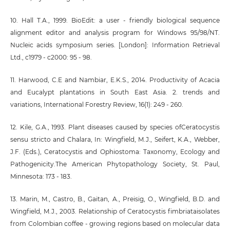
10. Hall T.A., 1999. BioEdit: a user - friendly biological sequence
alignment editor and analysis program for Windows 95/98/NT.
Nucleic acids symposium series. [London]: Information Retrieval
Ltd., c1979 - c2000: 95 - 98.
11. Harwood, C.E and Nambiar, E.K.S., 2014. Productivity of Acacia
and Eucalypt plantations in South East Asia. 2. trends and
variations, International Forestry Review, 16(1): 249 - 260.
12. Kile, G.A., 1993. Plant diseases caused by species ofCeratocystis
sensu stricto and Chalara, In: Wingfield, M.J., Seifert, K.A., Webber,
J.F. (Eds.), Ceratocystis and Ophiostoma: Taxonomy, Ecology and
Pathogenicity.The American Phytopathology Society, St. Paul,
Minnesota: 173 - 183.
13. Marin, M., Castro, B., Gaitan, A., Preisig, O., Wingfield, B.D. and
Wingfield, M.J., 2003. Relationship of Ceratocystis fimbriataisolates
from Colombian coffee - growing regions based on molecular data