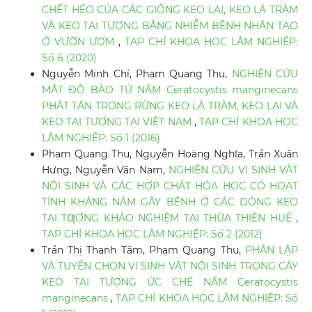
CHẾT HÉO CỦA CÁC GIỐNG KEO LAI, KEO LÁ TRÀM
VÀ KEO TAI TƯỢNG BẰNG NHIỄM BỆNH NHÂN TẠO
Ở VƯỜN ƯƠM
,
TẠP CHÍ KHOA HỌC LÂM NGHIỆP:
Số 6 (2020)
Nguyễn Minh Chí, Phạm Quang Thu,
NGHIÊN CỨU
MẬT ĐỘ BÀO TỬ NẤM Ceratocystis manginecans
PHÁT TÁN TRONG RỪNG KEO LÁ TRÀM, KEO LAI VÀ
KEO TAI TƯỢNG TẠI VIỆT NAM
,
TẠP CHÍ KHOA HỌC
LÂM NGHIỆP: Số 1 (2016)
Phạm Quang Thu, Nguyễn Hoàng Nghĩa, Trần Xuân
Hưng, Nguyễn Văn Nam,
NGHIÊN CỨU VI SINH VẬT
NỘI SINH VÀ CÁC HỢP CHẤT HÓA HỌC CÓ HOẠT
TÍNH KHÁNG NẤM GÂY BỆNH Ở CÁC DÒNG KEO
TAI TƢỢNG KHẢO NGHIỆM TẠI THỪA THIÊN HUẾ
,
TẠP CHÍ KHOA HỌC LÂM NGHIỆP: Số 2 (2012)
Trần Thị Thanh Tâm, Phạm Quang Thu,
PHÂN LẬP
VÀ TUYỂN CHỌN VI SINH VẬT NỘI SINH TRONG CÂY
KEO TAI TƯỢNG ỨC CHẾ NẤM Ceratocystis
manginecans
,
TẠP CHÍ KHOA HỌC LÂM NGHIỆP: Số