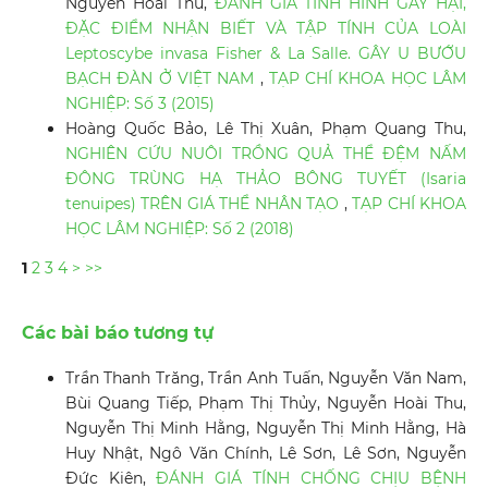
Nguyễn Hoài Thu,
ĐÁNH GIÁ TÌNH HÌNH GÂY HẠI,
ĐẶC ĐIỂM NHẬN BIẾT VÀ TẬP TÍNH CỦA LOÀI
Leptoscybe invasa Fisher & La Salle. GÂY U BƯỚU
BẠCH ĐÀN Ở VIỆT NAM
,
TẠP CHÍ KHOA HỌC LÂM
NGHIỆP: Số 3 (2015)
Hoàng Quốc Bảo, Lê Thị Xuân, Phạm Quang Thu,
NGHIÊN CỨU NUÔI TRỒNG QUẢ THỂ ĐỆM NẤM
ĐÔNG TRÙNG HẠ THẢO BÔNG TUYẾT (Isaria
tenuipes) TRÊN GIÁ THỂ NHÂN TẠO
,
TẠP CHÍ KHOA
HỌC LÂM NGHIỆP: Số 2 (2018)
1
2
3
4
>
>>
Các bài báo tương tự
Trần Thanh Trăng, Trần Anh Tuấn, Nguyễn Văn Nam,
Bùi Quang Tiếp, Phạm Thị Thủy, Nguyễn Hoài Thu,
Nguyễn Thị Minh Hằng, Nguyễn Thị Minh Hằng, Hà
Huy Nhật, Ngô Văn Chính, Lê Sơn, Lê Sơn, Nguyễn
Đức Kiên,
ĐÁNH GIÁ TÍNH CHỐNG CHỊU BỆNH