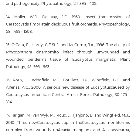
and pathogenicity, Phytopathology, 151: 395 - 405.
14. Moller, W.J., De Vay, J.E., 1968. Insect transmission of
Ceratocystis fimbriatain deciduous fruit orchards, Phytopathology,
58: 1499 - 1508.
15. O’Gara, E., Hardy, G.E.St.J. and McComb, J.A., 1996. The ability of
Phytophthora cinamomito infect through unwounded and
wounded periderms tissue of Eucalyptus marginata, Plant
Pathology, 45: 995 - 963.
16. Roux, J., Wingfield, M.J, Bouillett, J.P., Wingfield, B.D. and
Alfenas, A.C., 2000. A serious new disease of Eucalyptuscaused by
Ceratocystis fimbriatain Central Africa, Forest Pathology, 30: 175 -
184.
17. Tarigan, M., Van Wyk, M., Roux, J., Tjahjono, B. and Wingfield, M.J.,
2010. Three newCeratocystis spp. in theCeratocystis moniliformis
complex from wounds onAcacia mangium and A. crassicarpa,