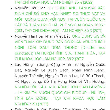
TẠP CHÍ KHOA HỌC LÂM NGHIỆP: Số 4 (2022)
Nguyễn Hải Hòa,
SỬ DỤNG ẢNH LANDSAT XÁC
ĐỊNH CHỈ SỐ KHÔ HẠN NHIỆT ĐỘ THỰC VẬT VÀ
MỐI TƯƠNG QUAN VỚI NDVI TẠI VƯỜN QUỐC GIA
CÁT BÀ, THÀNH PHỐ HẢI PHÒNG GIAI ĐOẠN 2006 -
2013
,
TẠP CHÍ KHOA HỌC LÂM NGHIỆP: Số 3 (2017)
Nguyễn Hải Hoa, Phạm Việt Bắc,
ỨNG DỤNG GIS VÀ
VIỄN THÁM XÂY DỰNG BẢN ĐỒ PHÂN VÙNG THÍCH
NGHI LOÀI SÂU RÓM THÔNG (Dendrolimus
punctatus) TẠI HUYỆN TĨNH GIA, THANH HÓA
,
TẠP
CHÍ KHOA HỌC LÂM NGHIỆP: Số 2 (2017)
Lưu Hồng Trường, Đặng Minh Trí, Nguyễn Quốc
Đạt, Nguyễn Lê Xuân Bách, Phan Minh Sáng,
Nguyễn Thế Văn, Nguyễn Thành Lực, Lê Bửu Thạch,
Vũ Ngọc Long, Đỗ Thị Hồng Hòa, Lê Văn Hương,
NGHIÊN CỨU CẤU TRÚC RỪNG HỖN GIAO LÁ RỘNG
- LÁ KIM TẠI VƯỜN QUỐC GIA BIDOUP - NÚI BÀ,
TỈNH LÂM ĐỒNG
,
TẠP CHÍ KHOA HỌC LÂM
NGHIỆP: Số 1 (2022)
Trần Quốc Hoàn, Phùng Văn Khoa, Vương Văn