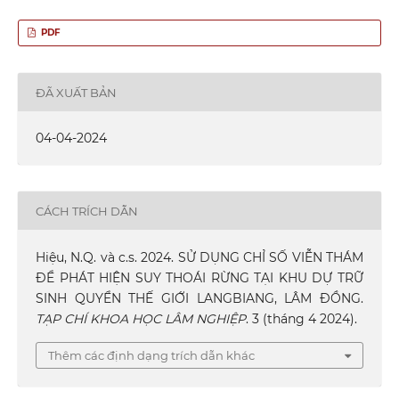
PDF
ĐÃ XUẤT BẢN
04-04-2024
CÁCH TRÍCH DẪN
Hiệu, N.Q. và c.s. 2024. SỬ DỤNG CHỈ SỐ VIỄN THÁM
ĐỂ PHÁT HIỆN SUY THOÁI RỪNG TẠI KHU DỰ TRỮ
SINH QUYỂN THẾ GIỚI LANGBIANG, LÂM ĐỒNG.
TẠP CHÍ KHOA HỌC LÂM NGHIỆP
. 3 (tháng 4 2024).
Thêm các định dạng trích dẫn khác