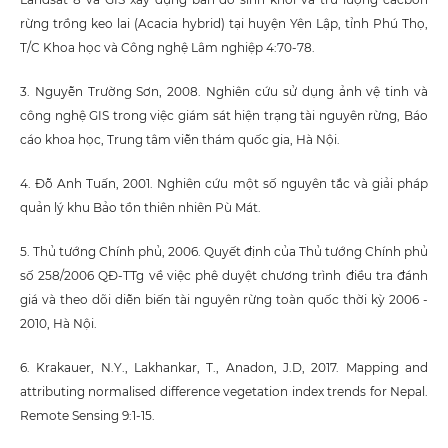
rừng trồng keo lai (Acacia hybrid) tại huyện Yên Lập, tỉnh Phú Thọ,
T/C Khoa học và Công nghệ Lâm nghiệp 4:70-78.
3. Nguyễn Trường Sơn, 2008. Nghiên cứu sử dụng ảnh vệ tinh và
công nghệ GIS trong việc giám sát hiện trạng tài nguyên rừng, Báo
cáo khoa học, Trung tâm viễn thám quốc gia, Hà Nội.
4. Đỗ Anh Tuấn, 2001. Nghiên cứu một số nguyên tắc và giải pháp
quản lý khu Bảo tồn thiên nhiên Pù Mát.
5. Thủ tướng Chính phủ, 2006. Quyết định của Thủ tướng Chính phủ
số 258/2006 QĐ-TTg về việc phê duyệt chương trình điều tra đánh
giá và theo dõi diễn biến tài nguyên rừng toàn quốc thời kỳ 2006 -
2010, Hà Nội.
6. Krakauer, N.Y., Lakhankar, T., Anadon, J.D, 2017. Mapping and
attributing normalised difference vegetation index trends for Nepal.
Remote Sensing 9:1-15.