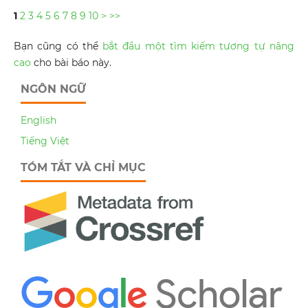
1
2
3
4
5
6
7
8
9
10
>
>>
Bạn cũng có thể
bắt đầu một tìm kiếm tương tự nâng
cao
cho bài báo này.
NGÔN NGỮ
English
Tiếng Việt
TÓM TẮT VÀ CHỈ MỤC