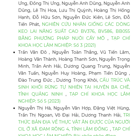
Ưng, Đồng Thị Ưng, Nguyễn Anh Dũng, Nguyễn Anh
Dũng, Lê Thị Hoa, Lưu Thị Quỳnh, Hoàng Thị Hồng
Hạnh, Đỗ Hữu Sơn, Nguyễn Đức Kiên, Lê Sơn, Đỗ
Tiến Phát,
NGHIÊN CỨU NHÂN GIỐNG CÁC DÒNG
KEO LAI NĂNG SUẤT CAO BV376, BV586, BB055
BẰNG PHƯƠNG PHÁP NUÔI CẤY MÔ
,
TẠP CHÍ
KHOA HỌC LÂM NGHIỆP: Số 3 (2021)
Trần Văn Đô , Nguyễn Toàn Thắng, Vũ Tiến Lâm,
Hoàng Văn Thành, Hoàng Thanh Sơn, Nguyễn Trọng
Minh, Trần Anh Hải, Dương Quang Trung, Nguyễn
Văn Tuấn, Nguyễn Huy Hoàng, Phạm Tiến Dũng ,
Đào Trung Đức , Dương Trọng Khôi,
CẤU TRÚC VÀ
SINH KHỐI RỪNG TỰ NHIÊN TẠI HUYỆN BA CHẼ,
TỈNH QUẢNG NINH
,
TẠP CHÍ KHOA HỌC LÂM
NGHIỆP: Số 5 (2023)
Nguyễn Thị Hà, Nguyễn Văn Hợp, Đặng Việt Hùng,
Trần Thị Ngoan, Võ Đại Hải, Dương Thanh Hải,
TRI
THỨC BẢN ĐỊA VỀ THỰC VẬT ĂN ĐƯỢC CỦA NGƯỜI
CIL Ở XÃ ĐAM RÔNG 4, TỈNH LÂM ĐỒNG
,
TẠP CHÍ