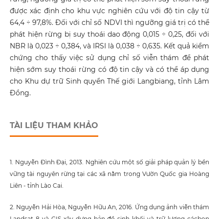
được xác định cho khu vực nghiên cứu với độ tin cậy từ
64,4 ÷ 97,8%. Đối với chỉ số NDVI thì ngưỡng giá trị có thể
phát hiện rừng bị suy thoái dao động 0,015 ÷ 0,25, đối với
NBR là 0,023 ÷ 0,384, và IRSI là 0,038 ÷ 0,635. Kết quả kiểm
chứng cho thấy việc sử dụng chỉ số viễn thám để phát
hiện sớm suy thoái rừng có độ tin cậy và có thể áp dụng
cho Khu dự trữ Sinh quyển Thế giới Langbiang, tỉnh Lâm
Đồng.
TÀI LIỆU THAM KHẢO
1. Nguyễn Đình Đại, 2013. Nghiên cứu một số giải pháp quản lý bền
vững tài nguyên rừng tại các xã nằm trong Vườn Quốc gia Hoàng
Liên - tỉnh Lào Cai.
2. Nguyễn Hải Hòa, Nguyễn Hữu An, 2016. Ứng dụng ảnh viễn thám
Landsat 8 và GIS xây dựng bản đồ sinh khối và trữ lượng cácbon