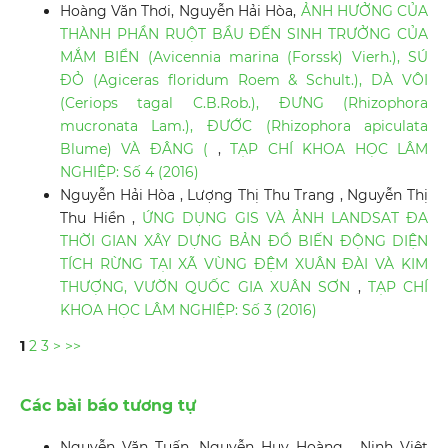
Hoàng Văn Thơi, Nguyễn Hải Hòa,
ẢNH HƯỞNG CỦA
THÀNH PHẦN RUỘT BẦU ĐẾN SINH TRƯỞNG CỦA
MẮM BIỂN (Avicennia marina (Forssk) Vierh.), SÚ
ĐỎ (Agiceras floridum Roem & Schult.), DÀ VÔI
(Ceriops tagal C.B.Rob.), ĐƯNG (Rhizophora
mucronata Lam.), ĐƯỚC (Rhizophora apiculata
Blume) VÀ ĐÂNG (
,
TẠP CHÍ KHOA HỌC LÂM
NGHIỆP: Số 4 (2016)
Nguyễn Hải Hòa , Lượng Thị Thu Trang , Nguyễn Thị
Thu Hiền ,
ỨNG DỤNG GIS VÀ ẢNH LANDSAT ĐA
THỜI GIAN XÂY DỰNG BẢN ĐỒ BIẾN ĐỘNG DIỆN
TÍCH RỪNG TẠI XÃ VÙNG ĐỆM XUÂN ĐÀI VÀ KIM
THƯỢNG, VƯỜN QUỐC GIA XUÂN SƠN
,
TẠP CHÍ
KHOA HỌC LÂM NGHIỆP: Số 3 (2016)
1
2
3
>
>>
Các bài báo tương tự
Nguyễn Văn Tuấn, Nguyễn Huy Hoàng , Ninh Việt