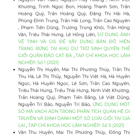
Khương, Trịnh Ngọc Bon, Hoàng Thanh Sơn, Trần
Hoàng Quý, Trần Hoàng Quý, Đặng Thị Hải Hà,
Phùng Đình Trung, Trần Hải Long, Trần Cao Nguyên
, Phạm Tiến Dũng, Trương Trọng Khôi, Trần Hồng
Vân, Triệu Thái Hưng, Lê Hồng Liên,
SỬ DỤNG ẢNH
VỆ TINH VÀ GIS ĐỂ XÂY DỰNG BẢN ĐỒ HIỆN
TRẠNG RỪNG TẠI KHU DỰ TRỮ SINH QUYỂN THẾ
GIỚI QUẦN ĐẢO CÁT BÀ
,
TẠP CHÍ KHOA HỌC LÂM
NGHIỆP: Số 1 (2021)
Nguyễn Thị Huyền, Mai Thị Phương Thúy, Trần Thị
Thu Hà, Lê Thị Thủy, Nguyễn Thị Việt Hà, Hà Huyền
Ngọc, Hà Huyền Ngọc, Lê Sơn, Trần Cao Nguyên,
Triệu Thái Hưng, Triệu Thái Hưng, Ninh Việt Khương,
Trần Hoàng Quý, Phạm Tiến Bằng, Lê Việt Dũng,
Nguyễn Trí Bảo, Nguyễn Trí Bảo,
ỨNG DỤNG MỘT
SỐ MÃ VẠCH ADN TRONG PHÂN TÍCH QUAN HỆ DI
TRUYỀN VÀ ĐỊNH DANH MỘT SỐ LOÀI GIỔI TẠI GIA
LAI
,
TẠP CHÍ KHOA HỌC LÂM NGHIỆP: Số 5 (2021)
Văn Thu Huyền, Mai Thị Phương Thúy, Đồng Thị