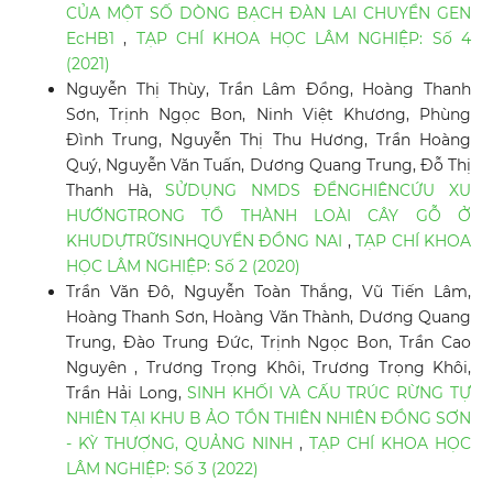
CỦA MỘT SỐ DÒNG BẠCH ĐÀN LAI CHUYỂN GEN
EcHB1
,
TẠP CHÍ KHOA HỌC LÂM NGHIỆP: Số 4
(2021)
Nguyễn Thị Thùy, Trần Lâm Đồng, Hoàng Thanh
Sơn, Trịnh Ngọc Bon, Ninh Việt Khương, Phùng
Đình Trung, Nguyễn Thị Thu Hương, Trần Hoàng
Quý, Nguyễn Văn Tuấn, Dương Quang Trung, Đỗ Thị
Thanh Hà,
SỬDỤNG NMDS ĐỂNGHIÊNCỨU XU
HƯỚNGTRONG TỔ THÀNH LOÀI CÂY GỖ Ở
KHUDỰTRỮSINHQUYỂN ĐỒNG NAI
,
TẠP CHÍ KHOA
HỌC LÂM NGHIỆP: Số 2 (2020)
Trần Văn Đô, Nguyễn Toàn Thắng, Vũ Tiến Lâm,
Hoàng Thanh Sơn, Hoàng Văn Thành, Dương Quang
Trung, Đào Trung Đức, Trịnh Ngọc Bon, Trần Cao
Nguyên , Trương Trọng Khôi, Trương Trọng Khôi,
Trần Hải Long,
SINH KHỐI VÀ CẤU TRÚC RỪNG TỰ
NHIÊN TẠI KHU B ẢO TỒN THIÊN NHIÊN ĐỒNG SƠN
- KỲ THƯỢNG, QUẢNG NINH
,
TẠP CHÍ KHOA HỌC
LÂM NGHIỆP: Số 3 (2022)