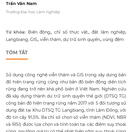
Trần Văn Nam
Trường Đại học Lâm nghiệp
Từ khóa:
Biến động,, chỉ số thực vật,, đất lâm nghiệp,
Langbiang, GIS,, viễn thám, dự trữ sinh quyển,, vùng đệm
TÓM TẮT
Sử dụng công nghệ viễn thám và GIS trong xây dựng bản
đồ hiện trạng rừng cũng như bản đồ biến động diện tích
rừng đang trở nên khá phổ biến ở Việt Nam. Nghiên cứu
đã xây dựng thành dự trữ sinh quyển thế giới (DTSQ TG)
công bản đồ hiện trạng rừng năm 2017 với 5 đối tượng sử
dụng đất tại Khu DTSQ TG Langbiang, tỉnh Lâm Đồng, với
độ tin cậy 91,5%. Ba chỉ số chọn số viễn thám (NDVI, NBR
và IRSI) được lựa chọn và tính toán tại các điểm suy thoái
rừng, ngưỡng giá trị có thể phát hiện sớm suy thoái rừng