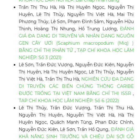
KHOA HỌC LÂM NGHIỆP: Bài chấp nhận đăng
Trần Thị Thu Hà, Hà Thị Huyền Ngọc, Nguyễn Thị
Huyền, Lê Thị Thủy, Nguyễn Thị Việt Hà, Mai Thị
Phương Thúy, Lê Sơn, Phạm Đình Sâm, Nguyễn Hữu
Thịnh, Hoàng Thị Nhung, Hồ Trung Lương,
ĐÁNH
GIÁ ĐA DẠNG DI TRUYỀN VÀ NHẬN DẠNG NGUỒN
GEN CÂY ƯƠI (Scaphium macropodum (Miq) )
BẰNG CHỈ THỊ PHÂN TỬ
,
TẠP CHÍ KHOA HỌC LÂM
NGHIỆP: Số 3 (2021)
Lê Sơn, Trần Đức Vượng, Nguyễn Đức Kiên, Nguyễn
Thị Huyền, Hà Thị Huyền Ngọc, Lê Thị Thủy, Nguyễn
Thị Việt Hà, Trần Thị Thu Hà,
NGHIÊN CỨU ĐA DẠNG
DI TRUYỀN CÁC BIẾN CHỦNG THÔNG CARIBE
ĐƯỢC TRỒNG TẠI VIỆT NAM BẰNG CHỈ THỊ ISSR
,
TẠP CHÍ KHOA HỌC LÂM NGHIỆP: Số 6 (2022)
Lê Thị Thủy, Trần Đức Vượng, Trần Thị Thu Hà,
Nguyễn Thị Huyền, Nguyễn Thị Việt Hà, Hà Thị
Huyền Ngọc, Quách Mạnh Tùng, Phan Đức Chỉnh,
Nguyễn Đức Kiên, Lê Sơn, Trần Hồ Qung,
ĐÁNH GIÁ
KHẢ NĂNG SINH TRƯỞNG VÀ CHIỀU DÀI SỢI GỖ