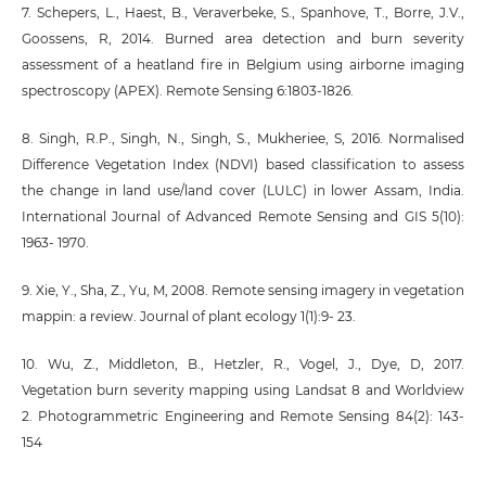
7. Schepers, L., Haest, B., Veraverbeke, S., Spanhove, T., Borre, J.V.,
Goossens, R, 2014. Burned area detection and burn severity
assessment of a heatland fire in Belgium using airborne imaging
spectroscopy (APEX). Remote Sensing 6:1803-1826.
8. Singh, R.P., Singh, N., Singh, S., Mukheriee, S, 2016. Normalised
Difference Vegetation Index (NDVI) based classification to assess
the change in land use/land cover (LULC) in lower Assam, India.
International Journal of Advanced Remote Sensing and GIS 5(10):
1963- 1970.
9. Xie, Y., Sha, Z., Yu, M, 2008. Remote sensing imagery in vegetation
mappin: a review. Journal of plant ecology 1(1):9- 23.
10. Wu, Z., Middleton, B., Hetzler, R., Vogel, J., Dye, D, 2017.
Vegetation burn severity mapping using Landsat 8 and Worldview
2. Photogrammetric Engineering and Remote Sensing 84(2): 143-
154