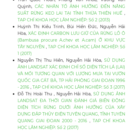
Quỳnh,
CÁC NHÂN TỐ ẢNH HƯỞNG ĐẾN NĂNG
SUẤT RỪNG KEO LAI TẠI TỈNH THỪA THIÊN HUẾ
,
TẠP CHÍ KHOA HỌC LÂM NGHIỆP: Số 2 (2013)
Huỳnh Thị Kiều Trinh, Bùi Hiến Đức, Nguyễn Hải
Hòa,
XÁC ĐỊNH CARBON LƯU GIỮ CỦA RỪNG LỒ Ô
(Bambusa procure A.chev et A.cam) Ở KHU VỰC
TÂY NGUYÊN
,
TẠP CHÍ KHOA HỌC LÂM NGHIỆP: Số
1 (2017)
Nguyễn Thị Thu Hiền, Nguyễn Hải Hòa,
SỬ DỤNG
ẢNH LANDSAT XÁC ĐỊNH CHỈ SỐ DIỆN TÍCH LÁ (LAI)
VÀ MỐI TƯƠNG QUAN VỚI LƯỢNG MƯA TẠI VƯỜN
QUỐC GIA CÁT BÀ, TP HẢI PHÒNG GIAI ĐOẠN 1996
- 2016
,
TẠP CHÍ KHOA HỌC LÂM NGHIỆP: Số 3 (2017)
Đỗ Thị Hoài Thu , Nguyễn Hải Hòa,
SỬ DỤNG ẢNH
LANDSAT ĐA THỜI GIAN ĐÁNH GIÁ BIẾN ĐỘNG
DIỆN TÍCH RỪNG DƯỚI ẢNH HƯỞNG CỦA XÂY
DỰNG ĐẬP THỦY ĐIỆN TUYÊN QUANG, TỈNH TUYÊN
QUANG GIAI ĐOẠN 2000 - 2016
,
TẠP CHÍ KHOA
HỌC LÂM NGHIỆP: Số 2 (2017)