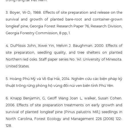
3. Boyer, W-D,. 1988. Effects of site preparation and release on the
survival and growth of planted bare-root and container-grown
longleaf pine, Georgia Forest Research Paper 76, Research Division,
Georgia Forestry Commission, 8 pp, 1.
4. DuPlissis John, Xiwei Yin, Melvin J. Baughman. 2000. Effects of
site preparation, seedling quality, and tree shelters on planted
Northern red osks. Staff paper series No. 141. University of Minesota.
United States.
5. Hoàng Phú Mỹ và Võ Đại Hải, 2014. Nghiên cứu các biện pháp kỹ
thuật trồng rừng phòng hộ vùng đồi núi ven biển tỉnh Phú Yên.
6. Knapp Benjamin, G, Geoff Wang Joan L, walker, Susan Cohen.
2006. Effects of site preparation treatments on early growth and
survival of planted longleaf pine (Pinus palustris Mill,) seedlings in
North Carolina, Forest Ecology and Management 226 (2006) 122-
128.