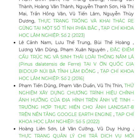
Thành, Hoàng Văn Thành, Nguyễn Thanh Sơn, Hà Thị
Mai, Trần Hồng Vân, Vũ Tiến Lâm, Nguyễn Thùy
Dương,
THỰC TRẠNG TRỒNG VÀ KHAI THÁC RE
GỪNG TẠI MỘT SỐ TỈ NH PHÍA BẮC
,
TẠP CHÍ KHOA
HỌC LÂM NGHIỆP: Số 2 (2023)
Lê Cảnh Nam, Lưu Thế Trung, Bùi Thế Hoàng ,
Lương Văn Dũng, Phạm Xuân Nguyên ,
ĐẶC ĐIỂM
CẤU TRÚC NG VÀ SINH THÁI LOÀI THÔNG NĂM LÁ
(Pinus dalatensis de Ferre) TẠI V ỜN QUỐC GIA
BIDOUP NÚI BÀ TỈNH LÂM ĐỒNG
,
TẠP CHÍ KHOA
HỌC LÂM NGHIỆP: Số 2 (2016)
Phạm Tiến Dũng, Phạm Văn Duẩn, Vũ Thị Thìn,
THỬ
NGHIỆM XÂY DỰNG CHƯƠNG TRÌNH HIỆU CHỈNH
ẢNH HƯỞNG CỦA ĐỊA HÌNH TRÊN ẢNH VỆ TINH -
TRƯỜNG HỢP THỰC HIỆN CHO ẢNH LANDSAT-8
TRÊN NỀN TẢNG GOOGLE EARTH ENGINE
,
TẠP CHÍ
KHOA HỌC LÂM NGHIỆP: Số 5 (2022)
Hoàng Liên Sơn, Lê Văn Cường, Vũ Duy Hưng ,
THỰC TRẠNG QUẢN LÝ CHI TRẢ DỊCH VỤ MÔI