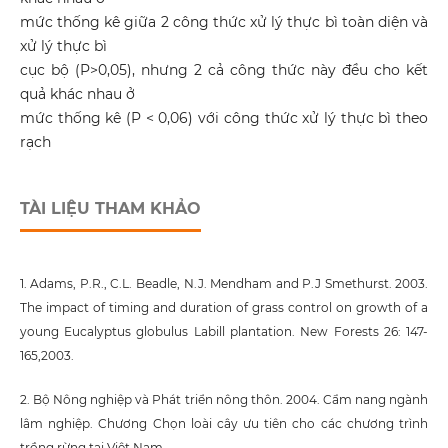
mức thống kê giữa 2 công thức xử lý thực bì toàn diện và
xử lý thực bì
cục bộ (P>0,05), nhưng 2 cả công thức này đều cho kết
quả khác nhau ở
mức thống kê (P < 0,06) với công thức xử lý thực bì theo
rạch
TÀI LIỆU THAM KHẢO
1. Adams, P.R., C.L. Beadle, N.J. Mendham and P.J Smethurst. 2003.
The impact of timing and duration of grass control on growth of a
young Eucalyptus globulus Labill plantation. New Forests 26: 147-
165,2003.
2. Bộ Nông nghiệp và Phát triển nông thôn. 2004. Cẩm nang ngành
lâm nghiệp. Chương Chọn loài cây ưu tiên cho các chương trình
trồng rừng tại Việt Nam.