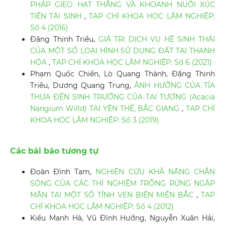
PHÁP GIEO HẠT THẲNG VÀ KHOANH NUÔI XÚC
TIẾN TÁI SINH
,
TẠP CHÍ KHOA HỌC LÂM NGHIỆP:
Số 4 (2016)
Đặng Thịnh Triều,
GIÁ TRỊ DỊCH VỤ HỆ SINH THÁI
CỦA MỘT SỐ LOẠI HÌNH SỬ DỤNG ĐẤT TẠI THANH
HÓA
,
TẠP CHÍ KHOA HỌC LÂM NGHIỆP: Số 6 (2021)
Phạm Quốc Chiến, Lò Quang Thành, Đặng Thịnh
Triều, Dương Quang Trung,
ẢNH HƯỞNG CỦA TỈA
THƯA ĐẾN SINH TRƯỞNG CỦA TAI TƯỢNG (Acacia
Nangium Willd) TẠI YÊN THẾ, BẮC GIANG
,
TẠP CHÍ
KHOA HỌC LÂM NGHIỆP: Số 3 (2019)
Các bài báo tương tự
Đoàn Đình Tam,
NGHIÊN CỨU KHẢ NĂNG CHẮN
SÓNG CỦA CÁC THÍ NGHIỆM TRỒNG RỪNG NGẬP
MẶN TẠI MỘT SỐ TỈNH VEN BIỂN MIỀN BẮC
,
TẠP
CHÍ KHOA HỌC LÂM NGHIỆP: Số 4 (2012)
Kiều Mạnh Hà, Vũ Đình Hưởng, Nguyễn Xuân Hải,