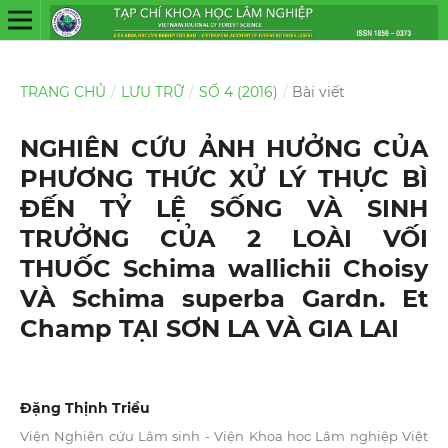
TRANG CHỦ
/
LƯU TRỮ
/
SỐ 4 (2016)
/
Bài viết
NGHIÊN CỨU ẢNH HƯỞNG CỦA
PHƯƠNG THỨC XỬ LÝ THỰC BÌ
ĐẾN TỶ LỆ SỐNG VÀ SINH
TRƯỞNG CỦA 2 LOÀI VỐI
THUỐC Schima wallichii Choisy
VÀ Schima superba Gardn. Et
Champ TẠI SƠN LA VÀ GIA LAI
Đặng Thịnh Triều
Viện Nghiên cứu Lâm sinh - Viện Khoa học Lâm nghiệp Việt