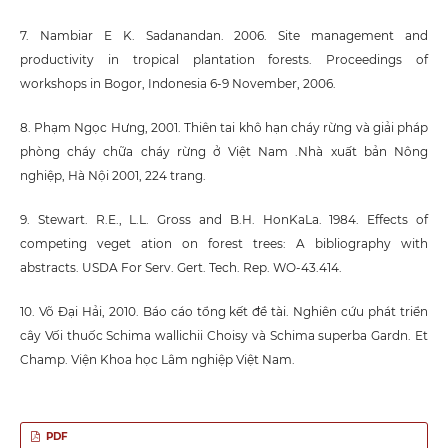
7. Nambiar E K. Sadanandan. 2006. Site management and
productivity in tropical plantation forests. Proceedings of
workshops in Bogor, Indonesia 6-9 November, 2006.
8. Phạm Ngọc Hưng, 2001. Thiên tai khô hạn cháy rừng và giải pháp
phòng cháy chữa cháy rừng ở Việt Nam .Nhà xuất bản Nông
nghiệp, Hà Nội 2001, 224 trang.
9. Stewart. R.E., L.L. Gross and B.H. HonKaLa. 1984. Effects of
competing veget ation on forest trees: A bibliography with
abstracts. USDA For Serv. Gert. Tech. Rep. WO-43.414.
10. Võ Đại Hải, 2010. Báo cáo tổng kết đề tài. Nghiên cứu phát triển
cây Vối thuốc Schima wallichii Choisy và Schima superba Gardn. Et
Champ. Viện Khoa học Lâm nghiệp Việt Nam.
PDF