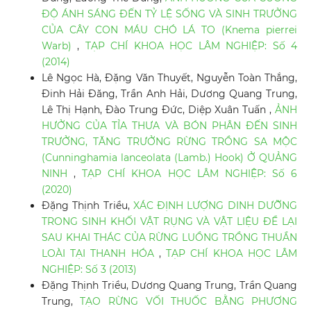
ĐỘ ÁNH SÁNG ĐẾN TỶ LỆ SỐNG VÀ SINH TRƯỞNG
CỦA CÂY CON MÁU CHÓ LÁ TO (Knema pierrei
Warb)
,
TẠP CHÍ KHOA HỌC LÂM NGHIỆP: Số 4
(2014)
Lê Ngọc Hà, Đặng Văn Thuyết, Nguyễn Toàn Thắng,
Đinh Hải Đăng, Trần Anh Hải, Dương Quang Trung,
Lê Thị Hạnh, Đào Trung Đức, Diệp Xuân Tuấn ,
ẢNH
HƯỞNG CỦA TỈA THƯA VÀ BÓN PHÂN ĐẾN SINH
TRƯỞNG, TĂNG TRƯỞNG RỪNG TRỒNG SA MỘC
(Cunninghamia lanceolata (Lamb.) Hook) Ở QUẢNG
NINH
,
TẠP CHÍ KHOA HỌC LÂM NGHIỆP: Số 6
(2020)
Đặng Thịnh Triều,
XÁC ĐỊNH LƯỢNG DINH DƯỠNG
TRONG SINH KHỐI VẬT RỤNG VÀ VẬT LIỆU ĐỂ LẠI
SAU KHAI THÁC CỦA RỪNG LUỒNG TRỒNG THUẦN
LOÀI TẠI THANH HÓA
,
TẠP CHÍ KHOA HỌC LÂM
NGHIỆP: Số 3 (2013)
Đặng Thịnh Triều, Dương Quang Trung, Trần Quang
Trung,
TẠO RỪNG VỐI THUỐC BẰNG PHƯƠNG