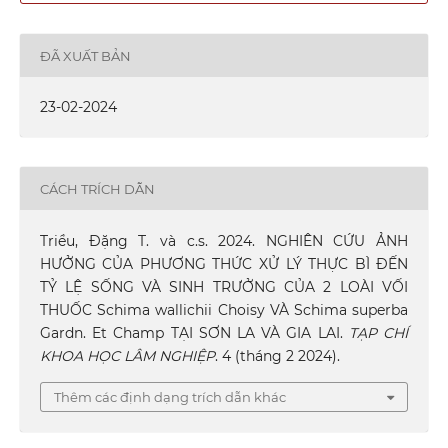
ĐÃ XUẤT BẢN
23-02-2024
CÁCH TRÍCH DẪN
Triều, Đặng T. và c.s. 2024. NGHIÊN CỨU ẢNH
HƯỞNG CỦA PHƯƠNG THỨC XỬ LÝ THỰC BÌ ĐẾN
TỶ LỆ SỐNG VÀ SINH TRƯỞNG CỦA 2 LOÀI VỐI
THUỐC Schima wallichii Choisy VÀ Schima superba
Gardn. Et Champ TẠI SƠN LA VÀ GIA LAI.
TẠP CHÍ
KHOA HỌC LÂM NGHIỆP
. 4 (tháng 2 2024).
Thêm các định dạng trích dẫn khác