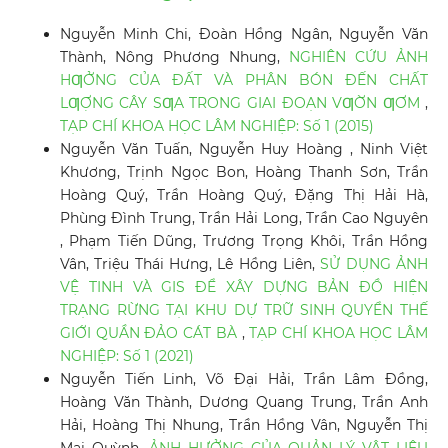
Nguyễn Minh Chi, Đoàn Hồng Ngân, Nguyễn Văn
Thành, Nông Phương Nhung,
NGHIÊN CỨU ẢNH
HƢỞNG CỦA ĐẤT VÀ PHÂN BÓN ĐẾN CHẤT
LƢỢNG CÂY SƢA TRONG GIAI ĐOẠN VƢỜN ƢƠM
,
TẠP CHÍ KHOA HỌC LÂM NGHIỆP: Số 1 (2015)
Nguyễn Văn Tuấn, Nguyễn Huy Hoàng , Ninh Việt
Khương, Trịnh Ngọc Bon, Hoàng Thanh Sơn, Trần
Hoàng Quý, Trần Hoàng Quý, Đặng Thị Hải Hà,
Phùng Đình Trung, Trần Hải Long, Trần Cao Nguyên
, Phạm Tiến Dũng, Trương Trọng Khôi, Trần Hồng
Vân, Triệu Thái Hưng, Lê Hồng Liên,
SỬ DỤNG ẢNH
VỆ TINH VÀ GIS ĐỂ XÂY DỰNG BẢN ĐỒ HIỆN
TRẠNG RỪNG TẠI KHU DỰ TRỮ SINH QUYỂN THẾ
GIỚI QUẦN ĐẢO CÁT BÀ
,
TẠP CHÍ KHOA HỌC LÂM
NGHIỆP: Số 1 (2021)
Nguyễn Tiến Linh, Võ Đại Hải, Trần Lâm Đồng,
Hoàng Văn Thành, Dương Quang Trung, Trần Anh
Hải, Hoàng Thị Nhung, Trần Hồng Vân, Nguyễn Thị