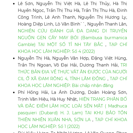
Lê Sơn, Nguyễn Thị Việt Hà, Lê Thị Thủy, Hà Thị
Huyền Ngọc, Trần Thị Thu Hà, Trần Thị Thu Hà, Đinh
Công Trình, Lê Anh Thanh, Nguyễn Thị Hương Ly,
Hoàng Diệp Linh, Lò Văn Bình``, Nguyễn Thanh Lân,
NGHIÊN CỨU ĐÁNH GIÁ ĐA DẠNG DI TRUYỀN
NGUỒN GEN CÂY MẠY BÓI (Bambusa burmanica
Gamble) TẠI MỘT SỐ TỈ NH TÂY BẮC
,
TẠP CHÍ
KHOA HỌC LÂM NGHIỆP: Số 4 (2022)
Nguyễn Thị Hà, Nguyễn Văn Hợp, Đặng Việt Hùng,
Trần Thị Ngoan, Võ Đại Hải, Dương Thanh Hải,
TRI
THỨC BẢN ĐỊA VỀ THỰC VẬT ĂN ĐƯỢC CỦA NGƯỜI
CIL Ở XÃ ĐAM RÔNG 4, TỈNH LÂM ĐỒNG
,
TẠP CHÍ
KHOA HỌC LÂM NGHIỆP: Bài chấp nhận đăng
Phí Hồng Hải, La Ánh Dương, Doãn Hoàng Sơn,
Trịnh Văn Hiệu, Hà Huy Nhật,
HIỆN TRẠNG PHÂN BỐ
VÀ ĐẶC ĐIỂM LÂM HỌC LOÀI SẾN MẬT ( Madhuca
pasquieri (Dubard) H. J. Lam) TẠI KHU BẢO TỒN
THIÊN NHIÊN XUÂN NHA, SƠN LA
,
TẠP CHÍ KHOA
HỌC LÂM NGHIỆP: Số 1 (2022)