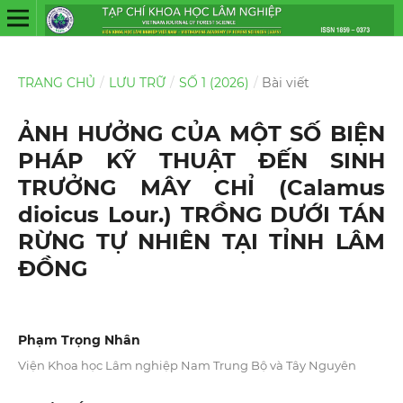
TRANG CHỦ
/
LƯU TRỮ
/
SỐ 1 (2026)
/
Bài viết
ẢNH HƯỞNG CỦA MỘT SỐ BIỆN
PHÁP KỸ THUẬT ĐẾN SINH
TRƯỞNG MÂY CHỈ (Calamus
dioicus Lour.) TRỒNG DƯỚI TÁN
RỪNG TỰ NHIÊN TẠI TỈNH LÂM
ĐỒNG
Phạm Trọng Nhân
Viện Khoa học Lâm nghiệp Nam Trung Bộ và Tây Nguyên