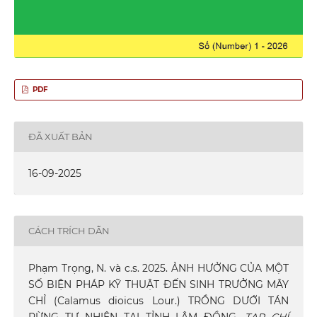
PDF
ĐÃ XUẤT BẢN
16-09-2025
CÁCH TRÍCH DẪN
Phạm Trọng, N. và c.s. 2025. ẢNH HƯỞNG CỦA MỘT
SỐ BIỆN PHÁP KỸ THUẬT ĐẾN SINH TRƯỞNG MÂY
CHỈ (Calamus dioicus Lour.) TRỒNG DƯỚI TÁN
RỪNG TỰ NHIÊN TẠI TỈNH LÂM ĐỒNG.
TẠP CHÍ