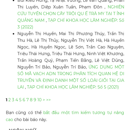
Bùi Kiều Hưng, Tạ Nhật Vương, Lê Văn Quang, Phan
Thị Luyến, Diệp Xuân Tuấn, Phạm Đôn ,
NGHIÊN
CỨU TUYỂN CHỌN CÂY TRỘI QU Ế TRÀ MY TẠI T ỈNH
QUẢNG NAM
,
TẠP CHÍ KHOA HỌC LÂM NGHIỆP: Số
3 (2022)
Nguyễn Thị Huyền, Mai Thị Phương Thúy, Trần Thị
Thu Hà, Lê Thị Thủy, Nguyễn Thị Việt Hà, Hà Huyền
Ngọc, Hà Huyền Ngọc, Lê Sơn, Trần Cao Nguyên,
Triệu Thái Hưng, Triệu Thái Hưng, Ninh Việt Khương,
Trần Hoàng Quý, Phạm Tiến Bằng, Lê Việt Dũng,
Nguyễn Trí Bảo, Nguyễn Trí Bảo,
ỨNG DỤNG MỘT
SỐ MÃ VẠCH ADN TRONG PHÂN TÍCH QUAN HỆ DI
TRUYỀN VÀ ĐỊNH DANH MỘT SỐ LOÀI GIỔI TẠI GIA
LAI
,
TẠP CHÍ KHOA HỌC LÂM NGHIỆP: Số 5 (2021)
1
2
3
4
5
6
7
8
9
10
>
>>
Bạn cũng có thể
bắt đầu một tìm kiếm tương tự nâng
cao
cho bài báo này.