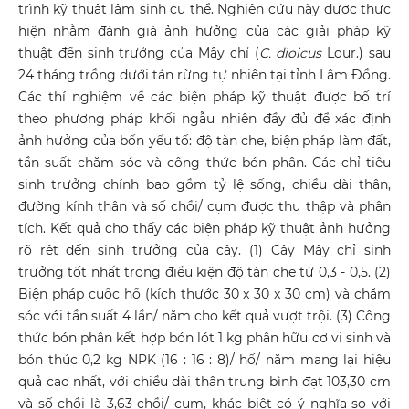
trình kỹ thuật lâm sinh cụ thể. Nghiên cứu này được thực
hiện nhằm đánh giá ảnh hưởng của các giải pháp kỹ
thuật đến sinh trưởng của Mây chỉ (
C. dioicus
Lour.) sau
24 tháng trồng dưới tán rừng tự nhiên tại tỉnh Lâm Đồng.
Các thí nghiệm về các biện pháp kỹ thuật được bố trí
theo phương pháp khối ngẫu nhiên đầy đủ để xác định
ảnh hưởng của bốn yếu tố: độ tàn che, biện pháp làm đất,
tần suất chăm sóc và công thức bón phân. Các chỉ tiêu
sinh trưởng chính bao gồm tỷ lệ sống, chiều dài thân,
đường kính thân và số chồi/ cụm được thu thập và phân
tích. Kết quả cho thấy các biện pháp kỹ thuật ảnh hưởng
rõ rệt đến sinh trưởng của cây. (1) Cây Mây chỉ sinh
trưởng tốt nhất trong điều kiện độ tàn che từ 0,3 - 0,5. (2)
Biện pháp cuốc hố (kích thước 30 x 30 x 30 cm) và chăm
sóc với tần suất 4 lần/ năm cho kết quả vượt trội. (3) Công
thức bón phân kết hợp bón lót 1 kg phân hữu cơ vi sinh và
bón thúc 0,2 kg NPK (16 : 16 : 8)/ hố/ năm mang lại hiệu
quả cao nhất, với chiều dài thân trung bình đạt 103,30 cm
và số chồi là 3,63 chồi/ cụm, khác biệt có ý nghĩa so với