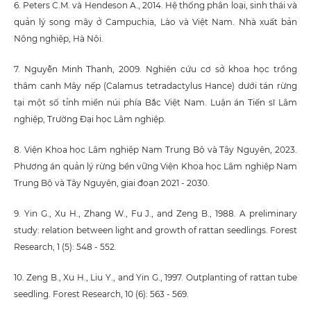
6. Peters C.M. và Hendeson A., 2014. Hệ thống phân loại, sinh thái và
quản lý song mây ở Campuchia, Lào và Việt Nam. Nhà xuất bản
Nông nghiệp, Hà Nội.
7. Nguyễn Minh Thanh, 2009. Nghiên cứu cơ sở khoa học trồng
thâm canh Mây nếp (Calamus tetradactylus Hance) dưới tán rừng
tại một số tỉnh miền núi phía Bắc Việt Nam. Luận án Tiến sĩ Lâm
nghiệp, Trường Đại học Lâm nghiệp.
8. Viện Khoa học Lâm nghiệp Nam Trung Bộ và Tây Nguyên, 2023.
Phương án quản lý rừng bền vững Viện Khoa học Lâm nghiệp Nam
Trung Bộ và Tây Nguyên, giai đoạn 2021 - 2030.
9. Yin G., Xu H., Zhang W., Fu J., and Zeng B., 1988. A preliminary
study: relation between light and growth of rattan seedlings. Forest
Research, 1 (5): 548 - 552.
10. Zeng B., Xu H., Liu Y., and Yin G., 1997. Outplanting of rattan tube
seedling. Forest Research, 10 (6): 563 - 569.