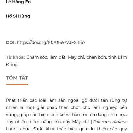
Lê Hồng Én
Hồ Sĩ Hùng
DOI:
https://doi.org/10.70169/VJFS.1167
Từ khóa:
Chăm sóc, làm đất, Mây chỉ, phân bón, tỉnh Lâm
Đồng
TÓM TẮT
Phát triển các loài lâm sản ngoài gỗ dưới tán rừng tự
nhiên là một giải pháp then chốt cho lâm nghiệp bền
vững, giúp cải thiện sinh kế và bảo tồn đa dạng sinh học.
Tuy nhiên, tiềm năng của cây Mây chỉ (
Calamus dioicus
Lour.) chưa được khai thác hiệu quả do thiếu các quy