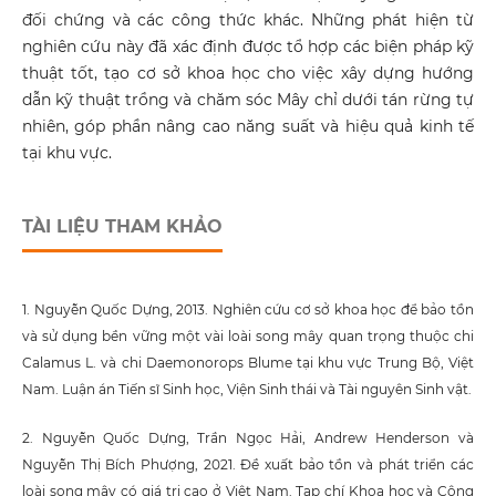
đối chứng và các công thức khác. Những phát hiện từ
nghiên cứu này đã xác định được tổ hợp các biện pháp kỹ
thuật tốt, tạo cơ sở khoa học cho việc xây dựng hướng
dẫn kỹ thuật trồng và chăm sóc Mây chỉ dưới tán rừng tự
nhiên, góp phần nâng cao năng suất và hiệu quả kinh tế
tại khu vực.
TÀI LIỆU THAM KHẢO
1. Nguyễn Quốc Dựng, 2013. Nghiên cứu cơ sở khoa học để bảo tồn
và sử dụng bền vững một vài loài song mây quan trọng thuộc chi
Calamus L. và chi Daemonorops Blume tại khu vực Trung Bộ, Việt
Nam. Luận án Tiến sĩ Sinh học, Viện Sinh thái và Tài nguyên Sinh vật.
2. Nguyễn Quốc Dựng, Trần Ngọc Hải, Andrew Henderson và
Nguyễn Thị Bích Phượng, 2021. Đề xuất bảo tồn và phát triển các
loài song mây có giá trị cao ở Việt Nam. Tạp chí Khoa học và Công