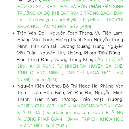
Mai Quỳnh,
ẢNH HƯỞNG CỦA QUẢN LÝ VẬT LIỆU
HỮU CƠ SAU KHAI THÁC VÀ BÓN PHÂN ĐẾN SINH
TRƯỞNG VÀ ĐỘ PHÌ ĐẤT RỪNG TRỒNG BẠCH ĐÀN
LAI UP (Eucalyptus urophylla × E. pellita)
,
TẠP CHÍ
KHOA HỌC LÂM NGHIỆP: Số 2 (2018)
Trần Văn Đô , Nguyễn Toàn Thắng, Vũ Tiến Lâm,
Hoàng Văn Thành, Hoàng Thanh Sơn, Nguyễn Trọng
Minh, Trần Anh Hải, Dương Quang Trung, Nguyễn
Văn Tuấn, Nguyễn Huy Hoàng, Phạm Tiến Dũng ,
Đào Trung Đức , Dương Trọng Khôi,
CẤU TRÚC VÀ
SINH KHỐI RỪNG TỰ NHIÊN TẠI HUYỆN BA CHẼ,
TỈNH QUẢNG NINH
,
TẠP CHÍ KHOA HỌC LÂM
NGHIỆP: Số 5 (2023)
Nguyễn Kiên Cường, Đỗ Thị Ngọc Hà, Phùng Văn
Tỉnh , Trần Hữu Biển, Võ Đại Hải, Nguyễn Minh
Thanh, Trần Nhật Trường, Trần Nhật Trường,
NGHIÊN CỨU KỸ THUẬT NHÂN GIỐNG VÔ TÍNH CÂY
S Ấ U TÍA ( Sandoricum indicum Cav.) B Ằ NG
PHƯƠNG PHÁP GIÂM HOMvv
,
TẠP CHÍ KHOA HỌC
LÂM NGHIỆP: Số 4 (2021)