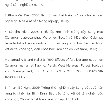
nghệ Lâm nghiệp, 5:67 - 77.
3. Phạm Văn Điển, 2005. Bảo tồn và phát triển thực vật cho lâm sản
ngoài gỗ. Nhà xuất bản Nông nghiệp, Hà Nội.
4. Lê Thu Hiền, 2005. Thiết lập mô hình trồng cây Song mật
(Calamus platyacanthus Warb. ex Becc.) và Mây nếp (Calamus
tetradactylus Hance) dưới tán một số rừng phục hồi. Báo cáo tổng
kết đề tài khoa học, Viện Khoa học Lâm nghiệp Việt Nam, Hà Nội.
Mohamad A.B. and Hall J.B., 1990. Effects of fertilizer application on
Calamus manan at Taiping, Perak, West Malaysia. Forest Ecology
and Management, 35 (3 - 4): 217 - 225. DOI: 10.1016/0378-
1127(90)90003-T
5. Phạm Bá Nghị, 2009. Trồng thử nghiệm cây Song bột dưới tán
rừng tự nhiên tại Bình Định. Báo cáo tổng kết đề tài nghiên cứu
khoa học, Chi cục Phát triển Lâm nghiệp Bình Định.