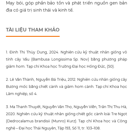
Mạy bói, góp phần bảo tồn và phát triển nguồn gen bản
địa có giá trị sinh thái và kinh tế.
TÀI LIỆU THAM KHẢO
1. Đinh Thị Thùy Dung, 2024. Nghiên cứu kỹ thuật nhân giống vô
tính cây Vầu (Bambusa Longissima Sp. Nov) bằng phương pháp
giâm hom. Tạp chí Khoa học Trường Đại học Hồng Đức, (50).
2. Lê Văn Thành, Nguyễn Bá Triệu, 2012. Nghiên cứu nhân giống cây
Bương mốc bằng chiết cành và giâm hom cành. Tạp chí Khoa học
Lâm nghiệp, số 4.
3. Ma Thanh Thuyết, Nguyễn Văn Thọ, Nguyễn Viễn, Trần Thị Thu Hà,
2020. Nghiên cứu kỹ thuật nhân giống chiết gốc cành loài Tre Ngọt
(Dedrocalamus brandisii (Munro) Kurz). Tạp chí Khoa học và Công
nghệ – Đại học Thái Nguyên, Tập 193, Số 11, tr. 103–108.