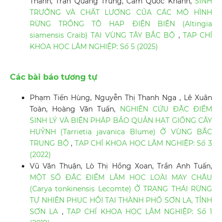
Thanh, Trần Quang Trung, Cầm Quốc Khánh,
SINH
TRƯỞNG VÀ CHẤT LƯỢNG CỦA CÁC MÔ HÌNH
RỪNG TRỒNG TÔ HẠP ĐIỆN BIÊN (Altingia
siamensis Craib) TẠI VÙNG TÂY BẮC BỘ
,
TẠP CHÍ
KHOA HỌC LÂM NGHIỆP: Số 5 (2025)
Các bài báo tương tự
Phạm Tiến Hùng, Nguyễn Thị Thanh Nga , Lê Xuân
Toàn, Hoàng Văn Tuấn,
NGHIÊN CỨU ĐẶC ĐIỂM
SINH LÝ VÀ BIỆN PHÁP BẢO QUẢN HẠT GIỐNG CÂY
HUỶNH (Tarrietia javanica Blume) Ở VÙNG BẮC
TRUNG BỘ
,
TẠP CHÍ KHOA HỌC LÂM NGHIỆP: Số 3
(2022)
Vũ Văn Thuận, Lò Thị Hồng Xoan, Trần Anh Tuấn,
MỘT SỐ ĐẶC ĐIỂM LÂM HỌC LOÀI MẠY CHÂU
(Carya tonkinensis Lecomte) Ở TRẠNG THÁI RỪNG
TỰ NHIÊN PHỤC HỒI TẠI THÀNH PHỐ SƠN LA, TỈNH
SƠN LA
,
TẠP CHÍ KHOA HỌC LÂM NGHIỆP: Số 1