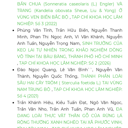
BẦN CHUA (Sonneratia caseolaris (L.) Engler) VÀ
TRANG (Kandelia obovata Sheue, Liu & Yong) Ở
VÙNG VEN BIỂN BẮC BỘ
,
TẠP CHÍ KHOA HỌC LÂM
NGHIỆP: Số 3 (2022)
Phùng Văn Tỉnh, Trần Hữu Biển, Nguyễn Thanh
Minh, Phan Thị Ngọc Anh, Vì Văn Khánh, Nguyễn
Anh Tuấn, Nguyễn Trọng Nam,
SINH TRƯỞNG CỦA
KEO LAI TỰ NHIÊN TRONG KHẢO NGHIỆM DÒNG
VÔ TÍNH TẠI BÀU BÀNG, THÀNH PHỐ HỒ CHÍ MINH
,
TẠP CHÍ KHOA HỌC LÂM NGHIỆP: Số 2 (2026)
Đào Ngọc Quang, Lê Văn Bình``, Nguyễn Văn
Thành, Nguyễn Quốc Thống,
THÀNH PHẦN LOÀI
SÂU HẠI CÂY TRÔM ( Sterculia foetida L.) TẠI VÙNG
NAM TRUNG BỘ
,
TẠP CHÍ KHOA HỌC LÂM NGHIỆP:
Số 4 (2021)
Trần Khánh Hiệu, Kiều Tuấn Đạt, Ngô Văn Ngọc,
Trần Văn Nho, Trần Anh Tuấn, Phan Anh Vũ,
ĐA
DẠNG LOÀI THỰC VẬT THÂN GỖ CỦA RỪNG LÁ
RỘNG THƯỜNG XANH NGHÈO TẠI XÃ PHƯỚC VINH,