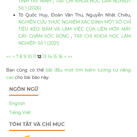
TỈNH TÂY NINH
,
TẠP CHÍ KHOA HỌC LÂM NGHIỆP:
Số 1 (2026)
Tô Quốc Huy, Đoàn Văn Thu, Nguyễn Nhật Chiêu,
NGHIÊN CỨU THỰC NGHIỆM XÁC ĐỊNH MỘT SỐ CHỈ
TIÊU KÉO BÁM VÀ LÀM VIỆC CỦA LIÊN HỢP MÁY
CÀY CHĂM SÓC RỪNG
,
TẠP CHÍ KHOA HỌC LÂM
NGHIỆP: Số 1 (2021)
<<
<
7
8
9
10
11
12
13
14
15
16
>
>>
Bạn cũng có thể
bắt đầu một tìm kiếm tương tự nâng
cao
cho bài báo này.
NGÔN NGỮ
English
Tiếng Việt
TÓM TẮT VÀ CHỈ MỤC