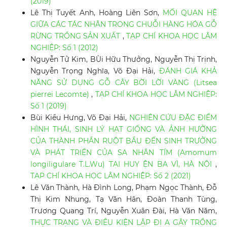
(2019)
Lê Thị Tuyết Anh, Hoàng Liên Sơn,
MỐI QUAN HỆ
GIỮA CÁC TÁC NHÂN TRONG CHUỖI HÀNG HÓA GỖ
RỪNG TRỒNG SẢN XUẤT
,
TẠP CHÍ KHOA HỌC LÂM
NGHIỆP: Số 1 (2012)
Nguyễn Tử Kim, BÙi Hữu Thưởng, Nguyễn Thị Trịnh,
Nguyễn Trọng Nghĩa, Võ Đại Hải,
ĐÁNH GIÁ KHẢ
NĂNG SỬ DỤNG GỖ CÂY BỜI LỜI VÀNG (Litsea
pierrei Lecomte)
,
TẠP CHÍ KHOA HỌC LÂM NGHIỆP:
Số 1 (2019)
Bùi Kiều Hưng, Võ Đại Hải,
NGHIÊN CỨU ĐẶC ĐIỂM
HÌNH THÁI, SINH LÝ HẠT GIỐNG VÀ ẢNH HƯỞNG
CỦA THÀNH PHẦN RUỘT BẦU ĐẾN SINH TRƯỞNG
VÀ PHÁT TRIỂN CỦA SA NHÂN TÍM (Amomum
longiligulare T.L.Wu) TẠI HUY ỆN BA VÌ, HÀ NỘI
,
TẠP CHÍ KHOA HỌC LÂM NGHIỆP: Số 2 (2021)
Lê Văn Thành, Hà Đình Long, Phạm Ngọc Thành, Đỗ
Thị Kim Nhung, Tạ Văn Hân, Đoàn Thanh Tùng,
Trương Quang Trí, Nguyễn Xuân Đài, Hà Văn Năm,
THỰC TRẠNG VÀ ĐIỀU KIỆN LẬP ĐỊ A GÂY TRỒNG