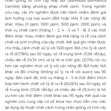
nhân giống vô tính cây Mạy bói (
Bambusa burmanica
Gamble) bằng phương pháp chiết cành. Trong nghiên
cứu này, các thí nghiệm được tiến hành nhằm đánh giá
ảnh hưởng của loại auxin (IBA hoặc IAA) ở các nồng độ
khác nhau (0 ppm; 1000 ppm; 1500 ppm; 2000 ppm) và
thời vụ chiết cành (tháng 1 - 2, 4 - 5 và 7 - 8) ở các thời
điểm khác nhau nhằm đánh giá khả năng ra rễ của cành
chiết và sinh trưởng của cây chiết. Kết quả ghi nhận được
cho thấy, cành chiết xử lý với 1500 ppm IBA cho tỷ lệ cành
ra rễ (67,78%) sau 50 ngày; số rễ trung bình (11,96 rễ/cây),
chiều dài rễ (14,74 cm) và tỷ lệ ra chồi gốc (21,11%) tối ưu
hơn các nghiệm thức xử lý với các nồng độ IBA hoặc IAA
khác và đối chứng (không xử lý ra rễ với auxin) sau 95
ngày. Bên cạnh đó, thời vụ tháng 4 - 5 là thời điểm thích
hợp tiến hành chiết với tỷ lệ ra rễ (65,56%) sau 50 ngày, số
rễ trung bình (13,06 rễ/cây) và chiều dài rễ (15,1cm) là tối
ưu hơn các thời điểm chiết khác sau 95 ngày. Kết quả của
nghiên cứu cung cấp cơ sở khoa học thực tiễn cho việc
áp dụng kỹ thuật chiết cành trong nhân giống vô tính cây