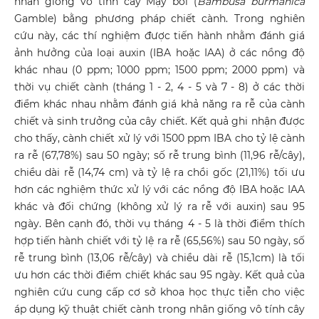
nhân giống vô tính cây Mạy bói (
Bambusa burmanica
Gamble) bằng phương pháp chiết cành. Trong nghiên
cứu này, các thí nghiệm được tiến hành nhằm đánh giá
ảnh hưởng của loại auxin (IBA hoặc IAA) ở các nồng độ
khác nhau (0 ppm; 1000 ppm; 1500 ppm; 2000 ppm) và
thời vụ chiết cành (tháng 1 - 2, 4 - 5 và 7 - 8) ở các thời
điểm khác nhau nhằm đánh giá khả năng ra rễ của cành
chiết và sinh trưởng của cây chiết. Kết quả ghi nhận được
cho thấy, cành chiết xử lý với 1500 ppm IBA cho tỷ lệ cành
ra rễ (67,78%) sau 50 ngày; số rễ trung bình (11,96 rễ/cây),
chiều dài rễ (14,74 cm) và tỷ lệ ra chồi gốc (21,11%) tối ưu
hơn các nghiệm thức xử lý với các nồng độ IBA hoặc IAA
khác và đối chứng (không xử lý ra rễ với auxin) sau 95
ngày. Bên cạnh đó, thời vụ tháng 4 - 5 là thời điểm thích
hợp tiến hành chiết với tỷ lệ ra rễ (65,56%) sau 50 ngày, số
rễ trung bình (13,06 rễ/cây) và chiều dài rễ (15,1cm) là tối
ưu hơn các thời điểm chiết khác sau 95 ngày. Kết quả của
nghiên cứu cung cấp cơ sở khoa học thực tiễn cho việc
áp dụng kỹ thuật chiết cành trong nhân giống vô tính cây