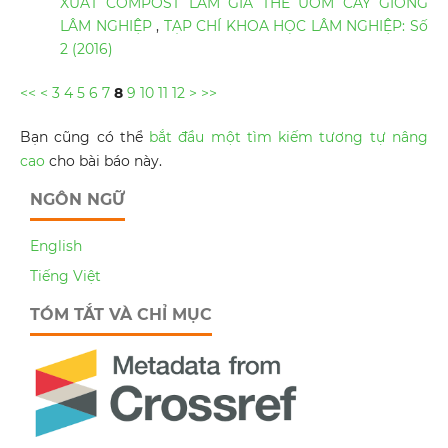
XUẤT COMPOST LÀM GIÁ THỂ ƯƠM CÂY GIỐNG
LÂM NGHIỆP
,
TẠP CHÍ KHOA HỌC LÂM NGHIỆP: Số
2 (2016)
<<
<
3
4
5
6
7
8
9
10
11
12
>
>>
Bạn cũng có thể
bắt đầu một tìm kiếm tương tự nâng
cao
cho bài báo này.
NGÔN NGỮ
English
Tiếng Việt
TÓM TẮT VÀ CHỈ MỤC