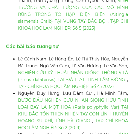
Thanh, Trần Quang Trung, Cầm Quốc Khánh,
SINH
TRƯỞNG VÀ CHẤT LƯỢNG CỦA CÁC MÔ HÌNH
RỪNG TRỒNG TÔ HẠP ĐIỆN BIÊN (Altingia
siamensis Craib) TẠI VÙNG TÂY BẮC BỘ
,
TẠP CHÍ
KHOA HỌC LÂM NGHIỆP: Số 5 (2025)
Các bài báo tương tự
Lê Cảnh Nam, Lê Hồng Én, Lê Thị Thúy Hòa, Nguyễn
Bá Trung, Ngô Văn Cầm, Lê Văn Hương, Lê Văn Sơn,
NGHIÊN CỨU KỸ THUẬT NHÂN GIỐNG THÔNG 5 LÁ
(Pinus dalatensis) TẠI ĐÀ L ẠT, TỈNH LÂM ĐỒNG
,
TẠP CHÍ KHOA HỌC LÂM NGHIỆP: Số 4 (2022)
Nguyễn Duy Hưng, Lưu Đàm Cư , Hà Minh Tâm,
BƯỚC ĐẦU NGHIÊN CỨU NHÂN GIỐNG HỮU TÍNH
LOÀI BẢY LÁ MỘT HOA (Paris polyphylla Var) TẠI
KHU BẢO TỒN THIÊN NHIÊN TÂY CÔN LĨNH, HUYỆN
HOÀNG SU PHÌ, TỈNH HÀ GIANG
,
TẠP CHÍ KHOA
HỌC LÂM NGHIỆP: Số 2 (2019)