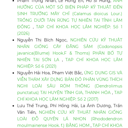
Phạm Trọng Nhân, Lê Hồng Én, Hồ Sĩ Hùng,
ẢNH
HƯỞNG CỦA MỘT SỐ BIỆN PHÁP KỸ THUẬT ĐẾN
SINH TRƯỞNG MÂY CHỈ (Calamus dioicus Lour.)
TRỒNG DƯỚI TÁN RỪNG TỰ NHIÊN TẠI TỈNH LÂM
ĐỒNG
,
TẠP CHÍ KHOA HỌC LÂM NGHIỆP: Số 1
(2026)
Nguyễn Thị Bích Ngọc,
NGHIÊN CỨU KỸ THUẬT
NHÂN GIỐNG CÂY ĐẲNG SÂM (Codonopsis
javanica(Blume) Hook.F & Thoms) PHÂN BỐ TỰ
NHIÊN TẠI SƠN LA
,
TẠP CHÍ KHOA HỌC LÂM
NGHIỆP: Số 6 (2021)
Nguyễn Hải Hoa, Phạm Việt Bắc,
ỨNG DỤNG GIS VÀ
VIỄN THÁM XÂY DỰNG BẢN ĐỒ PHÂN VÙNG THÍCH
NGHI LOÀI SÂU RÓM THÔNG (Dendrolimus
punctatus) TẠI HUYỆN TĨNH GIA, THANH HÓA
,
TẠP
CHÍ KHOA HỌC LÂM NGHIỆP: Số 2 (2017)
Lưu Thế Trung, Phí Hồng Hải, La Ánh Dương, Trần
Văn Tiến,
NGHIÊN CỨU KỸ THUẬT NHÂN GIỐNG
LOÀI ĐỖ QUYÊN LÁ NHỌN (Rhododendron
moulmainense Hook. f.) BẰNG HOM
,
TẠP CHÍ KHOA