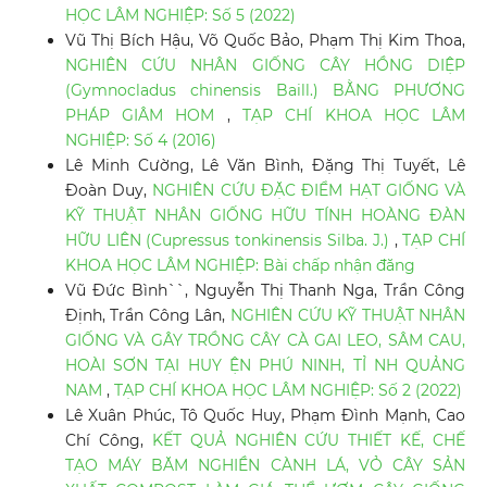
HỌC LÂM NGHIỆP: Số 5 (2022)
Vũ Thị Bích Hậu, Võ Quốc Bảo, Phạm Thị Kim Thoa,
NGHIÊN CỨU NHÂN GIỐNG CÂY HỒNG DIỆP
(Gymnocladus chinensis Baill.) BẰNG PHƯƠNG
PHÁP GIÂM HOM
,
TẠP CHÍ KHOA HỌC LÂM
NGHIỆP: Số 4 (2016)
Lê Minh Cường, Lê Văn Bình, Đặng Thị Tuyết, Lê
Đoàn Duy,
NGHIÊN CỨU ĐẶC ĐIỂM HẠT GIỐNG VÀ
KỸ THUẬT NHÂN GIỐNG HỮU TÍNH HOÀNG ĐÀN
HỮU LIÊN (Cupressus tonkinensis Silba. J.)
,
TẠP CHÍ
KHOA HỌC LÂM NGHIỆP: Bài chấp nhận đăng
Vũ Đức Bình``, Nguyễn Thị Thanh Nga, Trần Công
Định, Trần Công Lân,
NGHIÊN CỨU KỸ THUẬT NHÂN
GIỐNG VÀ GÂY TRỒNG CÂY CÀ GAI LEO, SÂM CAU,
HOÀI SƠN TẠI HUY ỆN PHÚ NINH, TỈ NH QUẢNG
NAM
,
TẠP CHÍ KHOA HỌC LÂM NGHIỆP: Số 2 (2022)
Lê Xuân Phúc, Tô Quốc Huy, Phạm Đình Mạnh, Cao
Chí Công,
KẾT QUẢ NGHIÊN CỨU THIẾT KẾ, CHẾ
TẠO MÁY BĂM NGHIỀN CÀNH LÁ, VỎ CÂY SẢN