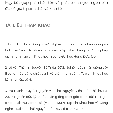
Mạy bói, góp phần bảo tồn và phát triển nguồn gen bản
địa có giá trị sinh thái và kinh tế.
TÀI LIỆU THAM KHẢO
1. Đinh Thị Thùy Dung, 2024. Nghiên cứu kỹ thuật nhân giống vô
tính cây Vầu (Bambusa Longissima Sp. Nov) bằng phương pháp
giâm hom. Tạp chí Khoa học Trường Đại học Hồng Đức, (50).
2. Lê Văn Thành, Nguyễn Bá Triệu, 2012. Nghiên cứu nhân giống cây
Bương mốc bằng chiết cành và giâm hom cành. Tạp chí Khoa học
Lâm nghiệp, số 4.
3. Ma Thanh Thuyết, Nguyễn Văn Thọ, Nguyễn Viễn, Trần Thị Thu Hà,
2020. Nghiên cứu kỹ thuật nhân giống chiết gốc cành loài Tre Ngọt
(Dedrocalamus brandisii (Munro) Kurz). Tạp chí Khoa học và Công
nghệ – Đại học Thái Nguyên, Tập 193, Số 11, tr. 103–108.