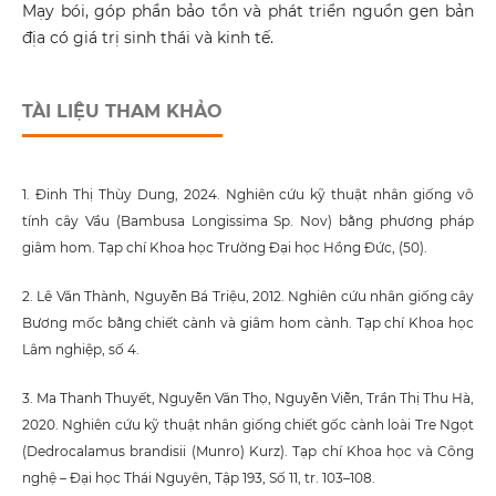
Mạy bói, góp phần bảo tồn và phát triển nguồn gen bản
địa có giá trị sinh thái và kinh tế.
TÀI LIỆU THAM KHẢO
1. Đinh Thị Thùy Dung, 2024. Nghiên cứu kỹ thuật nhân giống vô
tính cây Vầu (Bambusa Longissima Sp. Nov) bằng phương pháp
giâm hom. Tạp chí Khoa học Trường Đại học Hồng Đức, (50).
2. Lê Văn Thành, Nguyễn Bá Triệu, 2012. Nghiên cứu nhân giống cây
Bương mốc bằng chiết cành và giâm hom cành. Tạp chí Khoa học
Lâm nghiệp, số 4.
3. Ma Thanh Thuyết, Nguyễn Văn Thọ, Nguyễn Viễn, Trần Thị Thu Hà,
2020. Nghiên cứu kỹ thuật nhân giống chiết gốc cành loài Tre Ngọt
(Dedrocalamus brandisii (Munro) Kurz). Tạp chí Khoa học và Công
nghệ – Đại học Thái Nguyên, Tập 193, Số 11, tr. 103–108.