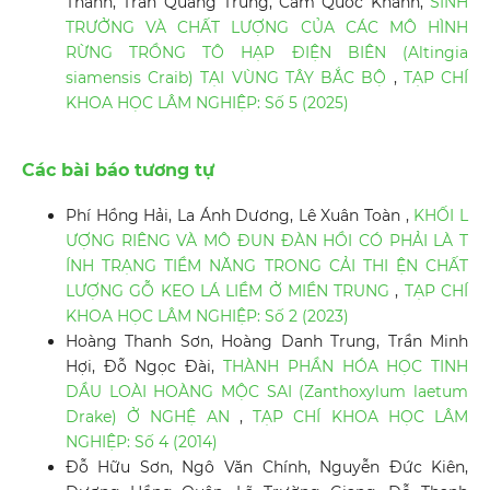
Thanh, Trần Quang Trung, Cầm Quốc Khánh,
SINH
TRƯỞNG VÀ CHẤT LƯỢNG CỦA CÁC MÔ HÌNH
RỪNG TRỒNG TÔ HẠP ĐIỆN BIÊN (Altingia
siamensis Craib) TẠI VÙNG TÂY BẮC BỘ
,
TẠP CHÍ
KHOA HỌC LÂM NGHIỆP: Số 5 (2025)
Các bài báo tương tự
Phí Hồng Hải, La Ánh Dương, Lê Xuân Toàn ,
KHỐI L
ƯỢNG RIÊNG VÀ MÔ ĐUN ĐÀN HỒI CÓ PHẢI LÀ T
ÍNH TRẠNG TIỀM NĂNG TRONG CẢI THI ỆN CHẤT
LƯỢNG GỖ KEO LÁ LIỀM Ở MIỀN TRUNG
,
TẠP CHÍ
KHOA HỌC LÂM NGHIỆP: Số 2 (2023)
Hoàng Thanh Sơn, Hoàng Danh Trung, Trần Minh
Hợi, Đỗ Ngọc Đài,
THÀNH PHẦN HÓA HỌC TINH
DẦU LOÀI HOÀNG MỘC SAI (Zanthoxylum laetum
Drake) Ở NGHỆ AN
,
TẠP CHÍ KHOA HỌC LÂM
NGHIỆP: Số 4 (2014)
Đỗ Hữu Sơn, Ngô Văn Chính, Nguyễn Đức Kiên,