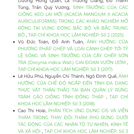
Dương Hồng Quân, Lã Trường Giang, Đỗ Thanh
Tùng, Trần Quý Vương,
SINH TRƯỞNG CỦA CÁC
GIỐNG KEO LAI MỚI (ACACIA MANGIUM X ACACIA
AURICULIFORMIS) TRONG CÁC KHẢO NGHIỆM MỞ
RỘNG TẠI VÙNG ĐÔNG BẮC BỘ VÀ BẮC TRUNG
BỘ
,
TẠP CHÍ KHOA HỌC LÂM NGHIỆP: Số 2 (2025)
Vũ Đức Toàn, Đỗ Anh Tuân,
ẢNH HƯỞNG CỦA
PHƯƠNG PHÁP GHÉP VÀ LOẠI CÀNH GHÉP TỚI TỶ
LỆ SỐNG VÀ SINH TRƯỞNG CỦA CÂY GHÉP SƠN
TRA (Docynia indica Wall.) GIAI ĐOẠN VƯỜN ƯƠM
,
TẠP CHÍ KHOA HỌC LÂM NGHIỆP: Số 3 (2017)
Lê Hữu Phú, Nguyễn Chí Thành, Ngô Đình Quế,
ẢNH
HƯỞNG CỦA CHẾ ĐỘ NGẬP ĐẾN TÍNH ĐA DẠNG
THỰC VẬT THÂN THẢO TẠI BAN QUẢN LÝ RỪNG
TRÀM GÁO GIỒNG TỈNH ĐỒNG THÁP
,
TẠP CHÍ
KHOA HỌC LÂM NGHIỆP: Số 3 (2018)
Cao Thị Hoài,
PHÂN TÍCH ỨNG DỤNG GIS VÀ VIỄN
THÁM TRONG THAY ĐỔI THẢM PHỦ RỪNG DƯỚI
TÁC ĐỘNG CỦA CÁC NHÂN TỐ TỰ NHIÊN, KINH TẾ
VÀ XÃ HỘI
,
TẠP CHÍ KHOA HỌC LÂM NGHIỆP: Số 3