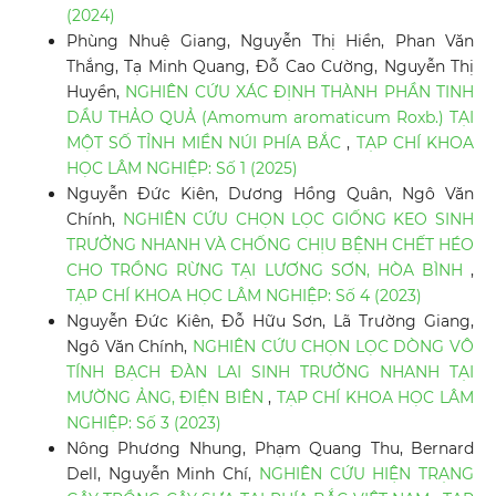
(2024)
Phùng Nhuệ Giang, Nguyễn Thị Hiền, Phan Văn
Thắng, Tạ Minh Quang, Đỗ Cao Cường, Nguyễn Thị
Huyền,
NGHIÊN CỨU XÁC ĐỊNH THÀNH PHẦN TINH
DẦU THẢO QUẢ (Amomum aromaticum Roxb.) TẠI
MỘT SỐ TỈNH MIỀN NÚI PHÍA BẮC
,
TẠP CHÍ KHOA
HỌC LÂM NGHIỆP: Số 1 (2025)
Nguyễn Đức Kiên, Dương Hồng Quân, Ngô Văn
Chính,
NGHIÊN CỨU CHỌN LỌC GIỐNG KEO SINH
TRƯỞNG NHANH VÀ CHỐNG CHỊU BỆNH CHẾT HÉO
CHO TRỒNG RỪNG TẠI LƯƠNG SƠN, HÒA BÌNH
,
TẠP CHÍ KHOA HỌC LÂM NGHIỆP: Số 4 (2023)
Nguyễn Đức Kiên, Đỗ Hữu Sơn, Lã Trường Giang,
Ngô Văn Chính,
NGHIÊN CỨU CHỌN LỌC DÒNG VÔ
TÍNH BẠCH ĐÀN LAI SINH TRƯỞNG NHANH TẠI
MƯỜNG ẢNG, ĐIỆN BIÊN
,
TẠP CHÍ KHOA HỌC LÂM
NGHIỆP: Số 3 (2023)
Nông Phương Nhung, Phạm Quang Thu, Bernard
Dell, Nguyễn Minh Chí,
NGHIÊN CỨU HIỆN TRẠNG