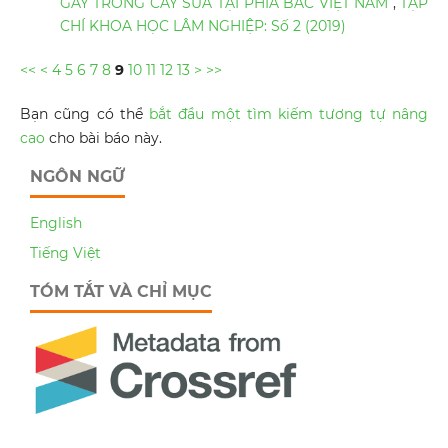
GÂY TRỒNG CÂY SƯA TẠI PHÍA BẮC VIỆT NAM
,
TẠP
CHÍ KHOA HỌC LÂM NGHIỆP: Số 2 (2019)
<<
<
4
5
6
7
8
9
10
11
12
13
>
>>
Bạn cũng có thể
bắt đầu một tìm kiếm tương tự nâng
cao
cho bài báo này.
NGÔN NGỮ
English
Tiếng Việt
TÓM TẮT VÀ CHỈ MỤC