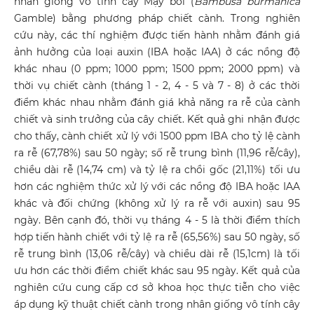
nhân giống vô tính cây Mạy bói (
Bambusa burmanica
Gamble) bằng phương pháp chiết cành. Trong nghiên
cứu này, các thí nghiệm được tiến hành nhằm đánh giá
ảnh hưởng của loại auxin (IBA hoặc IAA) ở các nồng độ
khác nhau (0 ppm; 1000 ppm; 1500 ppm; 2000 ppm) và
thời vụ chiết cành (tháng 1 - 2, 4 - 5 và 7 - 8) ở các thời
điểm khác nhau nhằm đánh giá khả năng ra rễ của cành
chiết và sinh trưởng của cây chiết. Kết quả ghi nhận được
cho thấy, cành chiết xử lý với 1500 ppm IBA cho tỷ lệ cành
ra rễ (67,78%) sau 50 ngày; số rễ trung bình (11,96 rễ/cây),
chiều dài rễ (14,74 cm) và tỷ lệ ra chồi gốc (21,11%) tối ưu
hơn các nghiệm thức xử lý với các nồng độ IBA hoặc IAA
khác và đối chứng (không xử lý ra rễ với auxin) sau 95
ngày. Bên cạnh đó, thời vụ tháng 4 - 5 là thời điểm thích
hợp tiến hành chiết với tỷ lệ ra rễ (65,56%) sau 50 ngày, số
rễ trung bình (13,06 rễ/cây) và chiều dài rễ (15,1cm) là tối
ưu hơn các thời điểm chiết khác sau 95 ngày. Kết quả của
nghiên cứu cung cấp cơ sở khoa học thực tiễn cho việc
áp dụng kỹ thuật chiết cành trong nhân giống vô tính cây