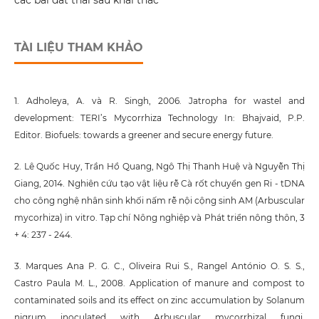
các bãi đất thải sau khai thác
TÀI LIỆU THAM KHẢO
1. Adholeya, A. và R. Singh, 2006. Jatropha for wastel and
development: TERI’s Mycorrhiza Technology In: Bhajvaid, P.P.
Editor. Biofuels: towards a greener and secure energy future.
2. Lê Quốc Huy, Trần Hồ Quang, Ngô Thị Thanh Huệ và Nguyễn Thị
Giang, 2014. Nghiên cứu tạo vật liệu rễ Cà rốt chuyển gen Ri - tDNA
cho công nghệ nhân sinh khối nấm rễ nội cộng sinh AM (Arbuscular
mycorhiza) in vitro. Tạp chí Nông nghiệp và Phát triển nông thôn, 3
+ 4: 237 - 244.
3. Marques Ana P. G. C., Oliveira Rui S., Rangel António O. S. S.,
Castro Paula M. L., 2008. Application of manure and compost to
contaminated soils and its effect on zinc accumulation by Solanum
nigrum inoculated with Arbuscular mycorrhizal fungi.