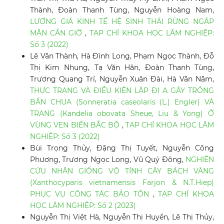
Thành, Đoàn Thanh Tùng, Nguyễn Hoàng Nam,
LƯỢNG GIÁ KINH TẾ HỆ SINH THÁI RỪNG NGẬP
MẶN CẦN GIỜ
,
TẠP CHÍ KHOA HỌC LÂM NGHIỆP:
Số 3 (2022)
Lê Văn Thành, Hà Đình Long, Phạm Ngọc Thành, Đỗ
Thị Kim Nhung, Tạ Văn Hân, Đoàn Thanh Tùng,
Trương Quang Trí, Nguyễn Xuân Đài, Hà Văn Năm,
THỰC TRẠNG VÀ ĐIỀU KIỆN LẬP ĐỊ A GÂY TRỒNG
BẦN CHUA (Sonneratia caseolaris (L.) Engler) VÀ
TRANG (Kandelia obovata Sheue, Liu & Yong) Ở
VÙNG VEN BIỂN BẮC BỘ
,
TẠP CHÍ KHOA HỌC LÂM
NGHIỆP: Số 3 (2022)
Bùi Trọng Thủy, Đặng Thị Tuyết, Nguyễn Công
Phương, Trương Ngọc Long, Vũ Quý Đông,
NGHIÊN
CỨU NHÂN GIỐNG VÔ TÍNH CÂY BÁCH VÀNG
(Xanthocyparis vietnamensis Farjon & N.T.Hiep)
PHỤC VỤ CÔNG TÁC BẢO TỒN
,
TẠP CHÍ KHOA
HỌC LÂM NGHIỆP: Số 2 (2023)
Nguyễn Thị Việt Hà, Nguyễn Thị Huyền, Lê Thị Thủy,