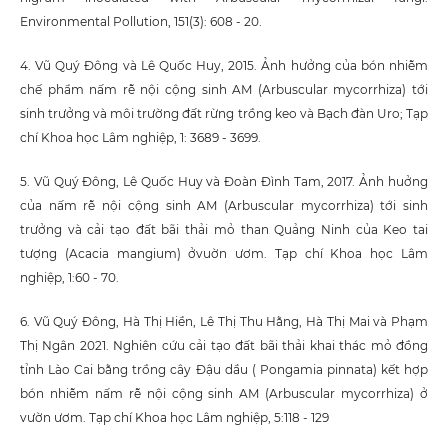
Environmental Pollution, 151(3): 608 - 20.
4. Vũ Quý Đông và Lê Quốc Huy, 2015. Ảnh hưởng của bón nhiễm
chế phẩm nấm rễ nội cộng sinh AM (Arbuscular mycorrhiza) tới
sinh trưởng và môi trường đất rừng trồng keo và Bạch đàn Uro; Tạp
chí Khoa học Lâm nghiệp, 1: 3689 - 3699.
5. Vũ Quý Đông, Lê Quốc Huy và Đoàn Đình Tam, 2017. Ảnh huởng
của nấm rễ nội cộng sinh AM (Arbuscular mycorrhiza) tới sinh
trưởng và cải tạo đất bãi thải mỏ than Quảng Ninh của Keo tai
tượng (Acacia mangium) ởvuờn ươm. Tạp chí Khoa học Lâm
nghiệp, 1:60 - 70.
6. Vũ Quý Đông, Hà Thị Hiền, Lê Thị Thu Hằng, Hà Thị Mai và Phạm
Thị Ngân 2021. Nghiên cứu cải tạo đất bãi thải khai thác mỏ đồng
tỉnh Lào Cai bằng trồng cây Đậu dầu ( Pongamia pinnata) kết hợp
bón nhiễm nấm rễ nội cộng sinh AM (Arbuscular mycorrhiza) ở
vườn ươm. Tạp chí Khoa học Lâm nghiệp, 5:118 - 129