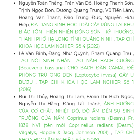
Nguyễn Toàn Thắng, Trần Văn Đô, Hoàng Thanh Sơn,
Trịnh Ngọc Bon, Dương Quang Trung, Vũ Tiến Lâm,
Hoàng Văn Thành, Đào Trung Đức, Nguyễn Hữu
Hiệp,
ĐA DẠNG SINH HỌC LOÀI CÂY RỪNG TẠI KHU
B ẢO TỒN THIÊN NHIÊN ĐỒNG SƠN - KỲ THƯỢNG,
THÀNH PHỐ HẠ LONG, TỈNH QUẢNG NINH
,
TẠP CHÍ
KHOA HỌC LÂM NGHIỆP: Số 4 (2022)
Lê Văn Bình, Đặng Như Quỳnh, Phạm Quang Thu ,
TẠO NỘI SINH NHÂN TẠO NẤM BẠCH CƯƠNG
(Beauveria bassiana) CHO BẠCH ĐÀN CAMAL ĐỂ
PHÒNG TRỪ ONG ĐEN (Leptocybe invasa) GÂY U
BƯỚU
,
TẠP CHÍ KHOA HỌC LÂM NGHIỆP: Số 1
(2016)
Bùi Thị Thủy, Hoàng Thị Tám, Đoàn Thị Bích Ngọc,
Nguyễn Thị Hằng, Đặng Tất Thành,
ẢNH HƯỞNG
CỦA CƠ CHẤT, NHIỆT ĐỘ, ĐỘ ẨM ĐẾN SỰ SINH
TRƯỞNG CỦA NẤM Coprinus radians (Desm.) Fr.
1838 NV1 (tên mới Coprinellus radians (Desm.)
Vilgalys, Hopple & Jacq. Johnson 2001)
,
TẠP CHÍ
KHOA HỌC LÂM NGHIỆP: Số 4 (2018)