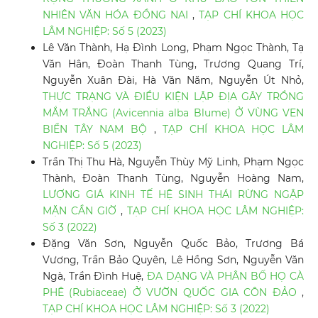
NHIÊN VĂN HÓA ĐỒNG NAI
,
TẠP CHÍ KHOA HỌC
LÂM NGHIỆP: Số 5 (2023)
Lê Văn Thành, Hạ Đình Long, Phạm Ngọc Thành, Tạ
Văn Hân, Đoàn Thanh Tùng, Trương Quang Trí,
Nguyễn Xuân Đài, Hà Văn Năm, Nguyễn Út Nhỏ,
THỰC TRẠNG VÀ ĐIỀU KIỆN LẬP ĐỊA GÂY TRỒNG
MẮM TRẮNG (Avicennia alba Blume) Ở VÙNG VEN
BIỂN TÂY NAM BỘ
,
TẠP CHÍ KHOA HỌC LÂM
NGHIỆP: Số 5 (2023)
Trần Thị Thu Hà, Nguyễn Thùy Mỹ Linh, Phạm Ngọc
Thành, Đoàn Thanh Tùng, Nguyễn Hoàng Nam,
LƯỢNG GIÁ KINH TẾ HỆ SINH THÁI RỪNG NGẬP
MẶN CẦN GIỜ
,
TẠP CHÍ KHOA HỌC LÂM NGHIỆP:
Số 3 (2022)
Đặng Văn Sơn, Nguyễn Quốc Bảo, Trương Bá
Vương, Trần Bảo Quyên, Lê Hồng Sơn, Nguyễn Văn
Ngà, Trần Đình Huệ,
ĐA DẠNG VÀ PHÂN BỐ HỌ CÀ
PHÊ (Rubiaceae) Ở VƯỜN QUỐC GIA CÔN ĐẢO
,
TẠP CHÍ KHOA HỌC LÂM NGHIỆP: Số 3 (2022)