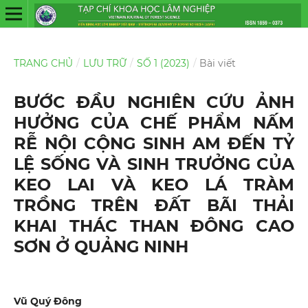
TRANG CHỦ
/
LƯU TRỮ
/
SỐ 1 (2023)
/
Bài viết
BƯỚC ĐẦU NGHIÊN CỨU ẢNH
HƯỞNG CỦA CHẾ PHẨM NẤM
RỄ NỘI CỘNG SINH AM ĐẾN TỶ
LỆ SỐNG VÀ SINH TRƯỞNG CỦA
KEO LAI VÀ KEO LÁ TRÀM
TRỒNG TRÊN ĐẤT BÃI THẢI
KHAI THÁC THAN ĐÔNG CAO
SƠN Ở QUẢNG NINH
Vũ Quý Đông