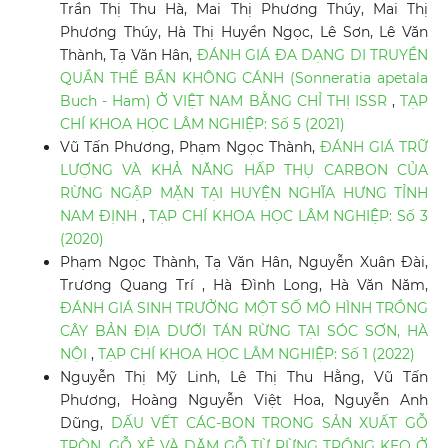
Trần Thị Thu Hà, Mai Thị Phương Thúy, Mai Thị
Phương Thúy, Hà Thị Huyền Ngọc, Lê Sơn, Lê Văn
Thành, Tạ Văn Hân,
ĐÁNH GIÁ ĐA DẠNG DI TRUYỀN
QUẦN THỂ BẦN KHÔNG CÁNH (Sonneratia apetala
Buch - Ham) Ở VIỆT NAM BẰNG CHỈ THỊ ISSR
,
TẠP
CHÍ KHOA HỌC LÂM NGHIỆP: Số 5 (2021)
Vũ Tấn Phương, Phạm Ngọc Thành,
ĐÁNH GIÁ TRỮ
LƯỢNG VÀ KHẢ NĂNG HẤP THỤ CARBON CỦA
RỪNG NGẬP MẶN TẠI HUYỆN NGHĨA HƯNG TỈNH
NAM ĐỊNH
,
TẠP CHÍ KHOA HỌC LÂM NGHIỆP: Số 3
(2020)
Phạm Ngọc Thành, Tạ Văn Hân, Nguyễn Xuân Đài,
Trương Quang Trí , Hà Đình Long, Hà Văn Năm,
ĐÁNH GIÁ SINH TRƯỞNG MỘT SỐ MÔ HÌNH TRỒNG
CÂY BẢN ĐỊA DƯỚI TÁN RỪNG TẠI SÓC SƠN, HÀ
NỘI
,
TẠP CHÍ KHOA HỌC LÂM NGHIỆP: Số 1 (2022)
Nguyễn Thị Mỹ Linh, Lê Thị Thu Hằng, Vũ Tấn
Phương, Hoàng Nguyễn Việt Hoa, Nguyễn Anh
Dũng,
DẤU VẾT CÁC-BON TRONG SẢN XUẤT GỖ
TRÒN, GỖ XẺ VÀ DĂM GỖ TỪ RỪNG TRỒNG KEO Ở