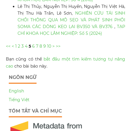
Lê Thị Thủy, Nguyễn Thị Huyền, Nguyễn Thị Việt Hà,
Thị Thu Hà Trần, Lê Sơn,
NGHIÊN CỨU TÁI SINH
CHỒI THÔNG QUA MÔ SẸO VÀ PHÁT SINH PHÔI
SOMA CÁC DÒNG KEO LAI BV350 VÀ BV376
,
TẠP
CHÍ KHOA HỌC LÂM NGHIỆP: Số 5 (2024)
<<
<
1
2
3
4
5
6
7
8
9
10
>
>>
Bạn cũng có thể
bắt đầu một tìm kiếm tương tự nâng
cao
cho bài báo này.
NGÔN NGỮ
English
Tiếng Việt
TÓM TẮT VÀ CHỈ MỤC