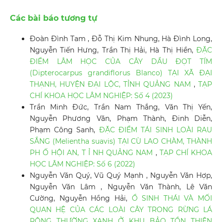
Các bài báo tương tự
Đoàn Đình Tam , Đỗ Thị Kim Nhung, Hà Đình Long,
Nguyễn Tiến Hưng, Trần Thị Hải, Hà Thị Hiền,
ĐẶC
ĐIỂM LÂM HỌC CỦA CÂY DẦU ĐỌT TÍM
(Dipterocarpus grandiflorus Blanco) TẠI XÃ ĐẠI
THẠNH, HUYỆN ĐẠI LỘC, TỈNH QUẢNG NAM
,
TẠP
CHÍ KHOA HỌC LÂM NGHIỆP: Số 4 (2023)
Trần Minh Đức, Trần Nam Thắng, Văn Thị Yến,
Nguyễn Phương Văn, Phạm Thành, Đinh Diễn,
Phạm Công Sanh,
ĐẶC ĐIỂM TÁI SINH LOÀI RAU
SẮNG (Melientha suavis) TẠI CÙ LAO CHÀM, THÀNH
PH Ố HỘI AN, T Ỉ NH QUẢNG NAM
,
TẠP CHÍ KHOA
HỌC LÂM NGHIỆP: Số 6 (2022)
Nguyễn Văn Quý, Vũ Quý Mạnh , Nguyễn Văn Hợp,
Nguyễn Văn Lâm , Nguyễn Văn Thành, Lê Văn
Cường, Nguyễn Hồng Hải,
Ổ SINH THÁI VÀ MỐI
QUAN HỆ CỦA CÁC LOÀI CÂY TRONG RỪNG LÁ
RỘNG THƯỜNG XANH Ở KHU BẢO TỒN THIÊN