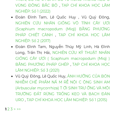
VÙNG ĐÔNG BẮC BỘ
,
TẠP CHÍ KHOA HỌC LÂM
NGHIỆP: Số 1 (2022)
Đoàn Đình Tam, Lê Quốc Huy , Vũ Quý Đông,
NGHIÊN CỨU NHÂN GIỐNG VÔ TÍNH CÂY ƯƠI
(Scaphium macropodum (Miq)) BẰNG PHƯƠNG
PHÁP CHIẾT CÀNH
,
TẠP CHÍ KHOA HỌC LÂM
NGHIỆP: Số 2 (2017)
Đoàn Đình Tam, Nguyễn Thùy Mỹ Linh, Hà Đình
Long, Trần Thị Hải,
NGHIÊN CỨU KỸ THUẬT NHÂN
GIỐNG CÂY ƯƠI ( Scaphium macropodum (Miq) )
BẰNG PHƯƠNG PHÁP GHÉP
,
TẠP CHÍ KHOA HỌC
LÂM NGHIỆP: Số 3 (2021)
Vũ Quý Đông, Lê Quốc Huy,
ẢNH HƯỞNG CỦA BÓN
NHIỄM CHẾ PHẨM NẤ M RỄ NỘI C ỘNG SINH AM
(Arbuscular mycorrhiza) T ỚI SINH TRƯ ỞNG VÀ MÔI
TRƯỜNG ĐẤT RỪNG TRỒNG KEO VÀ BẠCH ĐÀN
URO
,
TẠP CHÍ KHOA HỌC LÂM NGHIỆP: Số 1 (2015)
1
2
3
>
>>