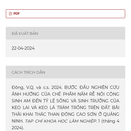
PDF
ĐÃ XUẤT BẢN
22-04-2024
CÁCH TRÍCH DẪN
Đông, V.Q. và c.s. 2024. BƯỚC ĐẦU NGHIÊN CỨU
ẢNH HƯỞNG CỦA CHẾ PHẨM NẤM RỄ NỘI CỘNG
SINH AM ĐẾN TỶ LỆ SỐNG VÀ SINH TRƯỞNG CỦA
KEO LAI VÀ KEO LÁ TRÀM TRỒNG TRÊN ĐẤT BÃI
THẢI KHAI THÁC THAN ĐÔNG CAO SƠN Ở QUẢNG
NINH.
TẠP CHÍ KHOA HỌC LÂM NGHIỆP
. 1 (tháng 4
2024).