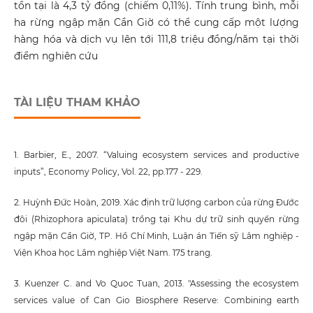
tồn tại là 4,3 tỷ đồng (chiếm 0,11%). Tính trung bình, mỗi
ha rừng ngập mặn Cần Giờ có thể cung cấp một lượng
hàng hóa và dịch vụ lên tới 111,8 triệu đồng/năm tại thời
điểm nghiên cứu
TÀI LIỆU THAM KHẢO
1. Barbier, E., 2007. “Valuing ecosystem services and productive
inputs”, Economy Policy, Vol. 22, pp.177 - 229.
2. Huỳnh Đức Hoàn, 2019. Xác định trữ lượng carbon của rừng Đước
đôi (Rhizophora apiculata) trồng tại Khu dự trữ sinh quyển rừng
ngập mặn Cần Giờ, TP. Hồ Chí Minh, Luận án Tiến sỹ Lâm nghiệp -
Viện Khoa học Lâm nghiệp Việt Nam. 175 trang.
3. Kuenzer C. and Vo Quoc Tuan, 2013. "Assessing the ecosystem
services value of Can Gio Biosphere Reserve: Combining earth