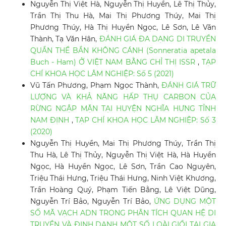
Nguyễn Thị Việt Hà, Nguyễn Thị Huyền, Lê Thị Thủy,
Trần Thị Thu Hà, Mai Thị Phương Thúy, Mai Thị
Phương Thúy, Hà Thị Huyền Ngọc, Lê Sơn, Lê Văn
Thành, Tạ Văn Hân,
ĐÁNH GIÁ ĐA DẠNG DI TRUYỀN
QUẦN THỂ BẦN KHÔNG CÁNH (Sonneratia apetala
Buch - Ham) Ở VIỆT NAM BẰNG CHỈ THỊ ISSR
,
TẠP
CHÍ KHOA HỌC LÂM NGHIỆP: Số 5 (2021)
Vũ Tấn Phương, Phạm Ngọc Thành,
ĐÁNH GIÁ TRỮ
LƯỢNG VÀ KHẢ NĂNG HẤP THỤ CARBON CỦA
RỪNG NGẬP MẶN TẠI HUYỆN NGHĨA HƯNG TỈNH
NAM ĐỊNH
,
TẠP CHÍ KHOA HỌC LÂM NGHIỆP: Số 3
(2020)
Nguyễn Thị Huyền, Mai Thị Phương Thúy, Trần Thị
Thu Hà, Lê Thị Thủy, Nguyễn Thị Việt Hà, Hà Huyền
Ngọc, Hà Huyền Ngọc, Lê Sơn, Trần Cao Nguyên,
Triệu Thái Hưng, Triệu Thái Hưng, Ninh Việt Khương,
Trần Hoàng Quý, Phạm Tiến Bằng, Lê Việt Dũng,
Nguyễn Trí Bảo, Nguyễn Trí Bảo,
ỨNG DỤNG MỘT
SỐ MÃ VẠCH ADN TRONG PHÂN TÍCH QUAN HỆ DI
TRUYỀN VÀ ĐỊNH DANH MỘT SỐ LOÀI GIỔI TẠI GIA