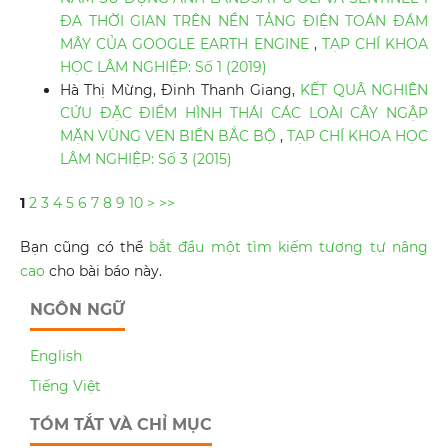
ĐA THỜI GIAN TRÊN NỀN TẢNG ĐIỆN TOÁN ĐÁM
MÂY CỦA GOOGLE EARTH ENGINE
,
TẠP CHÍ KHOA
HỌC LÂM NGHIỆP: Số 1 (2019)
Hà Thị Mừng, Đinh Thanh Giang,
KẾT QUÂ NGHIÊN
CỨU ĐẶC ĐIỂM HÌNH THÁI CÁC LOÀI CÂY NGẬP
MẶN VÙNG VEN BIỂN BẮC BỘ
,
TẠP CHÍ KHOA HỌC
LÂM NGHIỆP: Số 3 (2015)
1
2
3
4
5
6
7
8
9
10
>
>>
Bạn cũng có thể
bắt đầu một tìm kiếm tương tự nâng
cao
cho bài báo này.
NGÔN NGỮ
English
Tiếng Việt
TÓM TẮT VÀ CHỈ MỤC