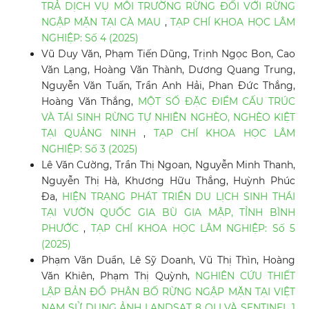
TRẢ DỊCH VỤ MÔI TRƯỜNG RỪNG ĐỐI VỚI RỪNG
NGẬP MẶN TẠI CÀ MAU
,
TẠP CHÍ KHOA HỌC LÂM
NGHIỆP: Số 4 (2025)
Vũ Duy Văn, Phạm Tiến Dũng, Trịnh Ngọc Bon, Cao
Văn Lạng, Hoàng Văn Thành, Dương Quang Trung,
Nguyễn Văn Tuấn, Trần Anh Hải, Phan Đức Thắng,
Hoàng Văn Thắng,
MỘT SỐ ĐẶC ĐIỂM CẤU TRÚC
VÀ TÁI SINH RỪNG TỰ NHIÊN NGHÈO, NGHÈO KIỆT
TẠI QUẢNG NINH
,
TẠP CHÍ KHOA HỌC LÂM
NGHIỆP: Số 3 (2025)
Lê Văn Cường, Trần Thị Ngoan, Nguyễn Minh Thanh,
Nguyễn Thị Hà, Khương Hữu Thắng, Huỳnh Phúc
Đa,
HIỆN TRẠNG PHÁT TRIỂN DU LỊCH SINH THÁI
TẠI VƯỜN QUỐC GIA BÙ GIA MẬP, TỈNH BÌNH
PHƯỚC
,
TẠP CHÍ KHOA HỌC LÂM NGHIỆP: Số 5
(2025)
Phạm Văn Duẩn, Lê Sỹ Doanh, Vũ Thị Thìn, Hoàng
Văn Khiên, Phạm Thị Quỳnh,
NGHIÊN CỨU THIẾT
LẬP BẢN ĐỒ PHÂN BỐ RỪNG NGẬP MẶN TẠI VIỆT
NAM SỬ DỤNG ẢNH LANDSAT 8 OLI VÀ SENTINEL 1