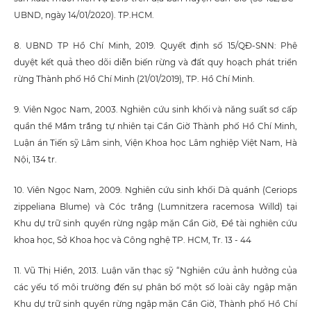
UBND, ngày 14/01/2020). TP.HCM.
8. UBND TP Hồ Chí Minh, 2019. Quyết định số 15/QĐ-SNN: Phê
duyệt kết quả theo dõi diễn biến rừng và đất quy hoạch phát triển
rừng Thành phố Hồ Chí Minh (21/01/2019), TP. Hồ Chí Minh.
9. Viên Ngọc Nam, 2003. Nghiên cứu sinh khối và năng suất sơ cấp
quần thể Mắm trắng tự nhiên tại Cần Giờ Thành phố Hồ Chí Minh,
Luận án Tiến sỹ Lâm sinh, Viện Khoa học Lâm nghiệp Việt Nam, Hà
Nội, 134 tr.
10. Viên Ngọc Nam, 2009. Nghiên cứu sinh khối Dà quánh (Ceriops
zippeliana Blume) và Cóc trắng (Lumnitzera racemosa Willd) tại
Khu dự trữ sinh quyển rừng ngập mặn Cần Giờ, Đề tài nghiên cứu
khoa học, Sở Khoa học và Công nghệ TP. HCM, Tr. 13 - 44
11. Vũ Thị Hiền, 2013. Luận văn thạc sỹ “Nghiên cứu ảnh hưởng của
các yếu tố môi trường đến sự phân bố một số loài cây ngập mặn
Khu dự trữ sinh quyển rừng ngập mặn Cần Giờ, Thành phố Hồ Chí