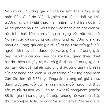
Nghiên cứu “Lượng giá kinh tế hệ sinh thái rừng ngập
mặn Cần Giờ” do Viện Nghiên cứu Sinh thái và Môi
trường rừng (RIFEE) thực hiện nhằm hỗ trợ Ban quản lý
Rừng phòng hộ Cần Giờ trong việc nhận diện các dịch vụ
hệ sinh thái điển hình và quan trọng về mặt kinh tế.
Nghiên cứu đã sử dụng các phương pháp lượng giá khác
nhau để lượng giá các giá trị sử dụng trực tiếp (gỗ, củi,
nguồn lợi thủy sản, dược liệu, v.v...), giá trị sử dụng gián
tiếp (hấp thụ carbon, điều hoà khí hậu, giảm thiểu thiệt
hại do thiên tai gây ra, v.v) và giá trị phi sử dụng (giá trị
tồn tại). Kết quả nghiên cứu cho thấy, tổng giá trị kinh tế
của các hàng hóa, dịch vụ quan trọng của rừng ngập mặn
Cần Giờ lên tới 3.881 tỷ đồng/năm, trong đó giá trị sử
dụng trực tiếp (gỗ, củi, lâm sản ngoài gỗ, nguồn lợi thủy
sản, muối, du lịch, v.v...) lên tới 3.422 tỷ đồng/năm (chiếm
88,1%), giá trị sử dụng gián tiếp (phòng hộ ven biển, hấp
thụ carbon) là 454,8 tỷ đồng/năm (chiếm 11,7%) và giá trị