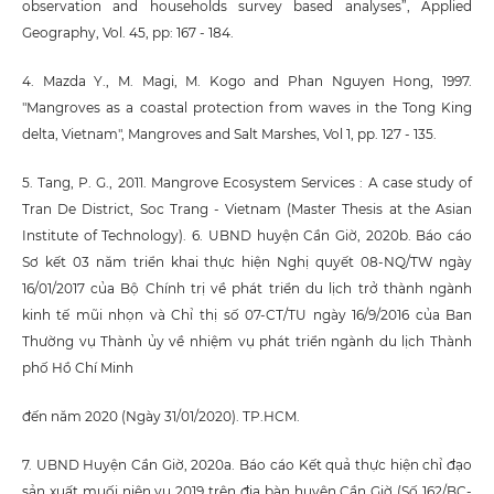
observation and households survey based analyses”, Applied
Geography, Vol. 45, pp: 167 - 184.
4. Mazda Y., M. Magi, M. Kogo and Phan Nguyen Hong, 1997.
"Mangroves as a coastal protection from waves in the Tong King
delta, Vietnam", Mangroves and Salt Marshes, Vol 1, pp. 127 - 135.
5. Tang, P. G., 2011. Mangrove Ecosystem Services : A case study of
Tran De District, Soc Trang - Vietnam (Master Thesis at the Asian
Institute of Technology). 6. UBND huyện Cần Giờ, 2020b. Báo cáo
Sơ kết 03 năm triển khai thực hiện Nghị quyết 08-NQ/TW ngày
16/01/2017 của Bộ Chính trị về phát triển du lịch trở thành ngành
kinh tế mũi nhọn và Chỉ thị số 07-CT/TU ngày 16/9/2016 của Ban
Thường vụ Thành ủy về nhiệm vụ phát triển ngành du lịch Thành
phố Hồ Chí Minh
đến năm 2020 (Ngày 31/01/2020). TP.HCM.
7. UBND Huyện Cần Giờ, 2020a. Báo cáo Kết quả thực hiện chỉ đạo
sản xuất muối niên vụ 2019 trên địa bàn huyện Cần Giờ (Số 162/BC-