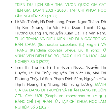
TRIỂN DU LỊCH SINH THÁI VƯỜN QUỐC GIA CÁT
TIÊN GIAI ĐOẠN 2021 - 2030
,
TẠP CHÍ KHOA HỌC
LÂM NGHIỆP: Số 1 (2022)
Lê Văn Thành, Hà Đình Long, Phạm Ngọc Thành, Đỗ
Thị Kim Nhung, Tạ Văn Hân, Đoàn Thanh Tùng,
Trương Quang Trí, Nguyễn Xuân Đài, Hà Văn Năm,
THỰC TRẠNG VÀ ĐIỀU KIỆN LẬP ĐỊ A GÂY TRỒNG
BẦN CHUA (Sonneratia caseolaris (L.) Engler) VÀ
TRANG (Kandelia obovata Sheue, Liu & Yong) Ở
VÙNG VEN BIỂN BẮC BỘ
,
TẠP CHÍ KHOA HỌC LÂM
NGHIỆP: Số 3 (2022)
Trần Thị Thu Hà, Hà Thị Huyền Ngọc, Nguyễn Thị
Huyền, Lê Thị Thủy, Nguyễn Thị Việt Hà, Mai Thị
Phương Thúy, Lê Sơn, Phạm Đình Sâm, Nguyễn Hữu
Thịnh, Hoàng Thị Nhung, Hồ Trung Lương,
ĐÁNH
GIÁ ĐA DẠNG DI TRUYỀN VÀ NHẬN DẠNG NGUỒN
GEN CÂY ƯƠI (Scaphium macropodum (Miq) )
BẰNG CHỈ THỊ PHÂN TỬ
,
TẠP CHÍ KHOA HỌC LÂM
NGHIỆP: Số 3 (2021)