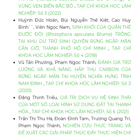
VÙNG VEN BIỂN BẮC BỘ
,
TẠP CHÍ KHOA HỌC LÂM
NGHIỆP: Số 3 (2022)
Huỳnh Đức Hoàn, Bùi Nguyễn Thế Kiệt, Cao Huy
Bình``, Viên Ngọc Nam,
SINH KHỐI CỦA QUẦN THỂ
ĐƯỚC ĐÔI (Rhizophora apiculata Blume) TRỒNG
TẠI KHU DỰ TRỮ SINH QUYỂN RỪNG NGẬP MẶN
CẦN GIỜ, THÀNH PHỐ HỒ CHÍ MINH
,
TẠP CHÍ
KHOA HỌC LÂM NGHIỆP: Số 4 (2018)
Vũ Tấn Phương, Phạm Ngọc Thành,
ĐÁNH GIÁ TRỮ
LƯỢNG VÀ KHẢ NĂNG HẤP THỤ CARBON CỦA
RỪNG NGẬP MẶN TẠI HUYỆN NGHĨA HƯNG TỈNH
NAM ĐỊNH
,
TẠP CHÍ KHOA HỌC LÂM NGHIỆP: Số 3
(2020)
Đặng Thịnh Triều,
GIÁ TRỊ DỊCH VỤ HỆ SINH THÁI
CỦA MỘT SỐ LOẠI HÌNH SỬ DỤNG ĐẤT TẠI THANH
HÓA
,
TẠP CHÍ KHOA HỌC LÂM NGHIỆP: Số 6 (2021)
Trần Thị Thu Hà, Đoàn Đình Tam, Trương Quang Trí,
Phạm Ngọc Thành,
NGHIÊN CỨU THỰC TRẠNG VÀ
ĐỀ XUẤT CÁC GIẢI PHÁP THÚC ĐẨY THỰC HIỆN CHI