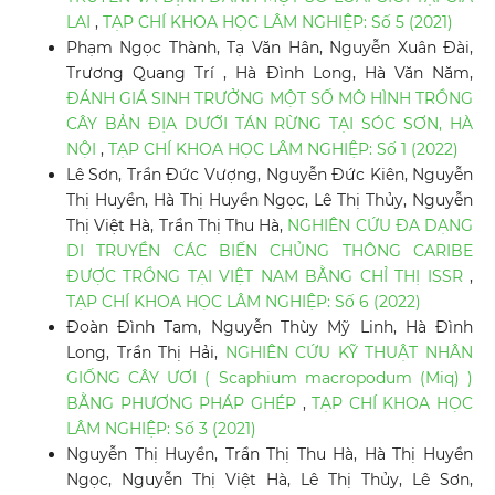
LAI
,
TẠP CHÍ KHOA HỌC LÂM NGHIỆP: Số 5 (2021)
Phạm Ngọc Thành, Tạ Văn Hân, Nguyễn Xuân Đài,
Trương Quang Trí , Hà Đình Long, Hà Văn Năm,
ĐÁNH GIÁ SINH TRƯỞNG MỘT SỐ MÔ HÌNH TRỒNG
CÂY BẢN ĐỊA DƯỚI TÁN RỪNG TẠI SÓC SƠN, HÀ
NỘI
,
TẠP CHÍ KHOA HỌC LÂM NGHIỆP: Số 1 (2022)
Lê Sơn, Trần Đức Vượng, Nguyễn Đức Kiên, Nguyễn
Thị Huyền, Hà Thị Huyền Ngọc, Lê Thị Thủy, Nguyễn
Thị Việt Hà, Trần Thị Thu Hà,
NGHIÊN CỨU ĐA DẠNG
DI TRUYỀN CÁC BIẾN CHỦNG THÔNG CARIBE
ĐƯỢC TRỒNG TẠI VIỆT NAM BẰNG CHỈ THỊ ISSR
,
TẠP CHÍ KHOA HỌC LÂM NGHIỆP: Số 6 (2022)
Đoàn Đình Tam, Nguyễn Thùy Mỹ Linh, Hà Đình
Long, Trần Thị Hải,
NGHIÊN CỨU KỸ THUẬT NHÂN
GIỐNG CÂY ƯƠI ( Scaphium macropodum (Miq) )
BẰNG PHƯƠNG PHÁP GHÉP
,
TẠP CHÍ KHOA HỌC
LÂM NGHIỆP: Số 3 (2021)
Nguyễn Thị Huyền, Trần Thị Thu Hà, Hà Thị Huyền
Ngọc, Nguyễn Thị Việt Hà, Lê Thị Thủy, Lê Sơn,