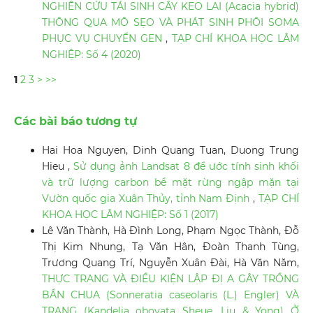
NGHIÊN CỨU TÁI SINH CÂY KEO LAI (Acacia hybrid)
THÔNG QUA MÔ SẸO VÀ PHÁT SINH PHÔI SOMA
PHỤC VỤ CHUYỂN GEN
,
TẠP CHÍ KHOA HỌC LÂM
NGHIỆP: Số 4 (2020)
1
2
3
>
>>
Các bài báo tương tự
Hai Hoa Nguyen, Dinh Quang Tuan, Duong Trung
Hieu ,
Sử dụng ảnh Landsat 8 để ước tính sinh khối
và trữ lượng carbon bề mặt rừng ngập mặn tại
Vườn quốc gia Xuân Thủy, tỉnh Nam Định
,
TẠP CHÍ
KHOA HỌC LÂM NGHIỆP: Số 1 (2017)
Lê Văn Thành, Hà Đình Long, Phạm Ngọc Thành, Đỗ
Thị Kim Nhung, Tạ Văn Hân, Đoàn Thanh Tùng,
Trương Quang Trí, Nguyễn Xuân Đài, Hà Văn Năm,
THỰC TRẠNG VÀ ĐIỀU KIỆN LẬP ĐỊ A GÂY TRỒNG
BẦN CHUA (Sonneratia caseolaris (L.) Engler) VÀ
TRANG (Kandelia obovata Sheue, Liu & Yong) Ở