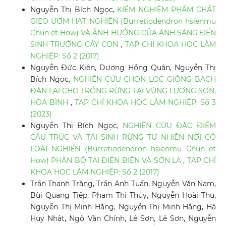
Nguyễn Thị Bích Ngọc,
KIỂM NGHIỆM PHẨM CHẤT
GIEO ƯƠM HẠT NGHIÊN (Burretiodendron hsienmu
Chun et How) VÀ ẢNH HƯỞNG CỦA ÁNH SÁNG ĐẾN
SINH TRƯỞNG CÂY CON
,
TẠP CHÍ KHOA HỌC LÂM
NGHIỆP: Số 2 (2017)
Nguyễn Đức Kiên, Dương Hồng Quân, Nguyễn Thị
Bích Ngọc,
NGHIÊN CỨU CHỌN LỌC GIỐNG BẠCH
ĐÀN LAI CHO TRỒNG RỪNG TẠI VÙNG LƯƠNG SƠN,
HÒA BÌNH
,
TẠP CHÍ KHOA HỌC LÂM NGHIỆP: Số 3
(2023)
Nguyễn Thị Bích Ngọc,
NGHIÊN CỨU ĐẶC ĐIỂM
CẤU TRÚC VÀ TÁI SINH RỪNG TỰ NHIÊN NƠI CÓ
LOÀI NGHIẾN (Burretiodendron hsienmu Chun et
How) PHÂN BỐ TẠI ĐIỆN BIÊN VÀ SƠN LA
,
TẠP CHÍ
KHOA HỌC LÂM NGHIỆP: Số 2 (2017)
Trần Thanh Trăng, Trần Anh Tuấn, Nguyễn Văn Nam,
Bùi Quang Tiếp, Phạm Thị Thủy, Nguyễn Hoài Thu,
Nguyễn Thị Minh Hằng, Nguyễn Thị Minh Hằng, Hà
Huy Nhật, Ngô Văn Chính, Lê Sơn, Lê Sơn, Nguyễn