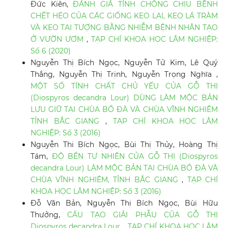
Đức Kiên,
ĐÁNH GIÁ TÍNH CHỐNG CHỊU BỆNH
CHẾT HÉO CỦA CÁC GIỐNG KEO LAI, KEO LÁ TRÀM
VÀ KEO TAI TƯỢNG BẰNG NHIỄM BỆNH NHÂN TẠO
Ở VƯỜN ƯƠM
,
TẠP CHÍ KHOA HỌC LÂM NGHIỆP:
Số 6 (2020)
Nguyễn Thị Bích Ngọc, Nguyễn Tử Kim, Lê Quý
Thắng, Nguyễn Thị Trịnh, Nguyễn Trọng Nghĩa ,
MỘT SỐ TÍNH CHẤT CHỦ YẾU CỦA GỖ THỊ
(Diospyros decandra Lour) DÙNG LÀM MỘC BẢN
LƯU GIỮ TẠI CHÙA BỔ ĐÀ VÀ CHÙA VĨNH NGHIÊM
TỈNH BẮC GIANG
,
TẠP CHÍ KHOA HỌC LÂM
NGHIỆP: Số 3 (2016)
Nguyễn Thi Bích Ngọc, Bùi Thị Thủy, Hoàng Thị
Tám,
ĐỘ BỀN TỰ NHIÊN CỦA GỖ THỊ (Diospyros
decandra Lour) LÀM MỘC BẢN TẠI CHÙA BỔ ĐÀ VÀ
CHÙA VĨNH NGHIÊM, TỈNH BẮC GIANG
,
TẠP CHÍ
KHOA HỌC LÂM NGHIỆP: Số 3 (2016)
Đỗ Văn Bản, Nguyễn Thị Bích Ngọc, Bùi Hữu
Thưởng,
CẤU TẠO GIẢI PHẪU CỦA GỖ THỊ
Diospyros decandra Lour.
,
TẠP CHÍ KHOA HỌC LÂM