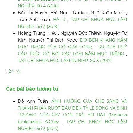
NGHIỆP: Số 4 (2016)
Bùi Thị Huyền, Đỗ Ngọc Dương, Ngô Xuân Minh ,
Trần Anh Tuấn,
BÀI 3
,
TẠP CHÍ KHOA HỌC LÂM
NGHIỆP: Số 3 (2019)
Hoàng Trung Hiếu , Nguyễn Đức Thành, Nguyễn Tử
Kim, Nguyễn Thị Bích Ngọc,
ĐỘ BỀN KHÁNG NẤM
MỤC TRẮNG CỦA GỖ GIỔI FORD - SỰ PHÁ HUỶ
CẤU TRÚC GỖ BỞI CÁC LOẠI NẤM MỤC TRẮNG
,
TẠP CHÍ KHOA HỌC LÂM NGHIỆP: Số 3 (2017)
1
2
>
>>
Các bài báo tương tự
Đỗ Anh Tuấn,
ẢNH HƯỞNG CỦA CHE SÁNG VÀ
THÀNH PHẦN RUỘT BẦU ĐẾN TỶ LỆ SỐNG VÀ SINH
TRƯỞNG CỦA CÂY CON GIỔI ĂN HẠT (Michelia
tonkinensis A.Chev
,
TẠP CHÍ KHOA HỌC LÂM
NGHIỆP: Số 3 (2013)