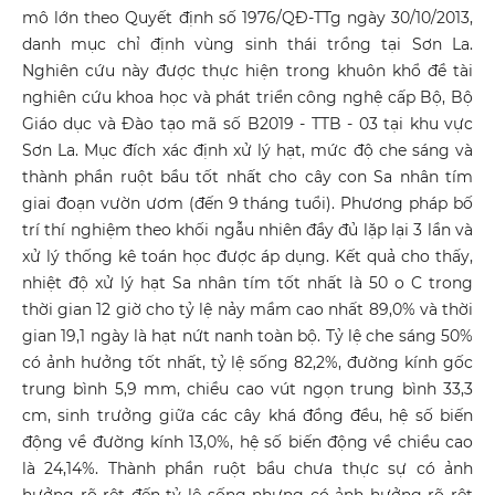
mô lớn theo Quyết định số 1976/QĐ-TTg ngày 30/10/2013,
danh mục chỉ định vùng sinh thái trồng tại Sơn La.
Nghiên cứu này được thực hiện trong khuôn khổ đề tài
nghiên cứu khoa học và phát triển công nghệ cấp Bộ, Bộ
Giáo dục và Đào tạo mã số B2019 - TTB - 03 tại khu vực
Sơn La. Mục đích xác định xử lý hạt, mức độ che sáng và
thành phần ruột bầu tốt nhất cho cây con Sa nhân tím
giai đoạn vườn ươm (đến 9 tháng tuổi). Phương pháp bố
trí thí nghiệm theo khối ngẫu nhiên đầy đủ lặp lại 3 lần và
xử lý thống kê toán học được áp dụng. Kết quả cho thấy,
nhiệt độ xử lý hạt Sa nhân tím tốt nhất là 50 o C trong
thời gian 12 giờ cho tỷ lệ nảy mầm cao nhất 89,0% và thời
gian 19,1 ngày là hạt nứt nanh toàn bộ. Tỷ lệ che sáng 50%
có ảnh hưởng tốt nhất, tỷ lệ sống 82,2%, đường kính gốc
trung bình 5,9 mm, chiều cao vút ngọn trung bình 33,3
cm, sinh trưởng giữa các cây khá đồng đều, hệ số biến
động về đường kính 13,0%, hệ số biến động về chiều cao
là 24,14%. Thành phần ruột bầu chưa thực sự có ảnh