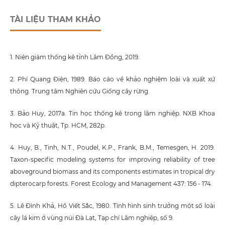
TÀI LIỆU THAM KHẢO
1. Niên giám thống kê tỉnh Lâm Đồng, 2019.
2. Phí Quang Điện, 1989. Báo cáo về khảo nghiệm loài và xuất xứ
thông. Trung tâm Nghiên cứu Giống cây rừng.
3. Bảo Huy, 2017a. Tin học thống kê trong lâm nghiệp. NXB Khoa
học và Kỹ thuật, Tp. HCM, 282p.
4. Huy, B., Tinh, N.T., Poudel, K.P., Frank, B.M., Temesgen, H. 2019.
Taxon-specific modeling systems for improving reliability of tree
aboveground biomass and its components estimates in tropical dry
dipterocarp forests. Forest Ecology and Management 437: 156 - 174.
5. Lê Đình Khả, Hồ Viết Sắc, 1980. Tình hình sinh trưởng một số loài
cây lá kim ở vùng núi Đà Lạt, Tạp chí Lâm nghiệp, số 9.