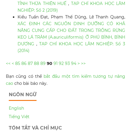
TỈNH THỪA THIÊN HUẾ
,
TẠP CHÍ KHOA HỌC LÂM
NGHIỆP: Số 2 (2019)
Kiều Tuấn Đạt, Phạm Thế Dũng, Lê Thanh Quang,
XÁC ĐỊNH CÁC NGUỒN DINH DƯỠNG CÓ KHẢ
NĂNG CUNG CẤP CHO ĐẤT TRONG TRỒNG RỪNG
KEO LÁ TRÀM (A.auriculiformis) Ở PHÚ BÌNH, BÌNH
DƯƠNG
,
TẠP CHÍ KHOA HỌC LÂM NGHIỆP: Số 3
(2014)
<<
<
85
86
87
88
89
90
91
92
93
94
>
>>
Bạn cũng có thể
bắt đầu một tìm kiếm tương tự nâng
cao
cho bài báo này.
NGÔN NGỮ
English
Tiếng Việt
TÓM TẮT VÀ CHỈ MỤC