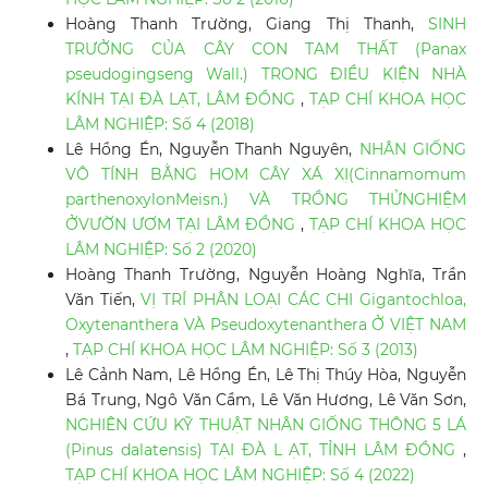
Hoàng Thanh Trường, Giang Thị Thanh,
SINH
TRƯỞNG CỦA CÂY CON TAM THẤT (Panax
pseudogingseng Wall.) TRONG ĐIỀU KIỆN NHÀ
KÍNH TẠI ĐÀ LẠT, LÂM ĐỒNG
,
TẠP CHÍ KHOA HỌC
LÂM NGHIỆP: Số 4 (2018)
Lê Hồng Én, Nguyễn Thanh Nguyên,
NHÂN GIỐNG
VÔ TÍNH BẰNG HOM CÂY XÁ XỊ(Cinnamomum
parthenoxylonMeisn.) VÀ TRỒNG THỬNGHIỆM
ỞVƯỜN ƯƠM TẠI LÂM ĐỒNG
,
TẠP CHÍ KHOA HỌC
LÂM NGHIỆP: Số 2 (2020)
Hoàng Thanh Trường, Nguyễn Hoàng Nghĩa, Trần
Văn Tiến,
VỊ TRÍ PHÂN LOẠI CÁC CHI Gigantochloa,
Oxytenanthera VÀ Pseudoxytenanthera Ở VIỆT NAM
,
TẠP CHÍ KHOA HỌC LÂM NGHIỆP: Số 3 (2013)
Lê Cảnh Nam, Lê Hồng Én, Lê Thị Thúy Hòa, Nguyễn
Bá Trung, Ngô Văn Cầm, Lê Văn Hương, Lê Văn Sơn,
NGHIÊN CỨU KỸ THUẬT NHÂN GIỐNG THÔNG 5 LÁ
(Pinus dalatensis) TẠI ĐÀ L ẠT, TỈNH LÂM ĐỒNG
,
TẠP CHÍ KHOA HỌC LÂM NGHIỆP: Số 4 (2022)