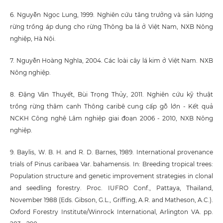
6. Nguyễn Ngọc Lung, 1999. Nghiên cứu tăng trưởng và sản lượng
rừng trồng áp dụng cho rừng Thông ba lá ở Việt Nam, NXB Nông
nghiệp, Hà Nội.
7. Nguyễn Hoàng Nghĩa, 2004. Các loài cây lá kim ở Việt Nam. NXB
Nông nghiệp.
8. Đặng Văn Thuyết, Bùi Trọng Thủy, 2011. Nghiên cứu kỹ thuật
trồng rừng thâm canh Thông caribê cung cấp gỗ lớn - Kết quả
NCKH Công nghệ Lâm nghiệp giai đoạn 2006 - 2010, NXB Nông
nghiệp.
9. Baylis, W. B. H. and R. D. Barnes, 1989. International provenance
trials of Pinus caribaea Var. bahamensis. In: Breeding tropical trees:
Population structure and genetic improvement strategies in clonal
and seedling forestry. Proc. IUFRO Conf., Pattaya, Thailand,
November 1988 (Eds. Gibson, G.L., Griffing, A.R. and Matheson, A.C.).
Oxford Forestry Institute/Winrock International, Arlington VA. pp.