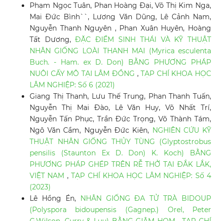
Phạm Ngọc Tuân, Phan Hoàng Đại, Võ Thị Kim Nga,
Mai Đức Bình``, Lương Văn Dũng, Lê Cảnh Nam,
Nguyễn Thanh Nguyên , Phan Xuân Huyên, Hoàng
Tất Dương,
ĐẶC ĐIỂM SINH THÁI VÀ KỸ THUẬT
NHÂN GIỐNG LOÀI THANH MAI (Myrica esculenta
Buch. - Ham. ex D. Don) BẰNG PHƯƠNG PHÁP
NUÔI CẤY MÔ TẠI LÂM ĐỒNG
,
TẠP CHÍ KHOA HỌC
LÂM NGHIỆP: Số 6 (2021)
Giang Thị Thanh, Lưu Thế Trung, Phan Thanh Tuấn,
Nguyễn Thị Mai Đào, Lê Văn Huy, Võ Nhất Trí,
Nguyễn Tấn Phục, Trần Đức Trọng, Võ Thành Tám,
Ngô Văn Cầm, Nguyễn Đức Kiên,
NGHIÊN CỨU KỸ
THUẬT NHÂN GIỐNG THỦY TÙNG (Glyptostrobus
pensilis (Staunton Ex D. Don) K. Koch) BẰNG
PHƯƠNG PHÁP GHÉP TRÊN RỄ THỞ TẠI ĐẮK LẮK,
VIỆT NAM
,
TẠP CHÍ KHOA HỌC LÂM NGHIỆP: Số 4
(2023)
Lê Hồng Én,
NHÂN GIỐNG ĐA TỬ TRÀ BIDOUP
(Polyspora bidoupensis (Gagnep.) Orel, Peter
G.Wilson, Curry & Luu) BẰNG GIÂM HOM
,
TẠP CHÍ