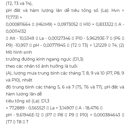
(T2, T3 và T4),
pH đất và hàm lượng lân dễ tiêu tổng số (La): Hvn =
17,7731 +
0,000811664  (H6H9) + 0,0973052  H10 + 0,833322  A -
0,00114132
 Alt - 10,5349  La - 0,00127346  P10 - 5,96293E-7  (P6 
P9) -10,957  pH - 0,00771945  (T2  T3) + 1,21229  T4; (2)
Mô hình sinh
trưởng đường kính ngang ngực (D1,3)
theo các nhân tố ảnh hưởng là tuổi
(A), lượng mưa trung bình các tháng 7, 8, 9 và 10 (P7, P8, 9
và P10), nhiệt
độ trung bình các tháng 5, 6 và 7 (T5, T6 và T7), pH đất và
hàm lượng lân dễ
tiêu tổng số (La): D1,3
= 77,2889 - 0,565521  La + 3,14907  A - 18,4716 
pH - 9,61946E-12  (P7  P8  P9  P10) + 0,000384643 
(T7  T8  T