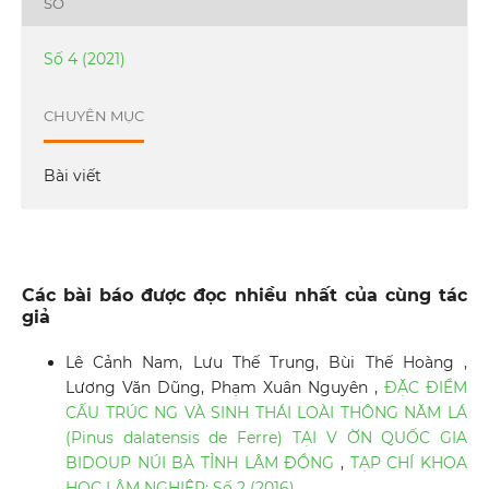
SỐ
Số 4 (2021)
CHUYÊN MỤC
Bài viết
Các bài báo được đọc nhiều nhất của cùng tác
giả
Lê Cảnh Nam, Lưu Thế Trung, Bùi Thế Hoàng ,
Lương Văn Dũng, Phạm Xuân Nguyên ,
ĐẶC ĐIỂM
CẤU TRÚC NG VÀ SINH THÁI LOÀI THÔNG NĂM LÁ
(Pinus dalatensis de Ferre) TẠI V ỜN QUỐC GIA
BIDOUP NÚI BÀ TỈNH LÂM ĐỒNG
,
TẠP CHÍ KHOA
HỌC LÂM NGHIỆP: Số 2 (2016)