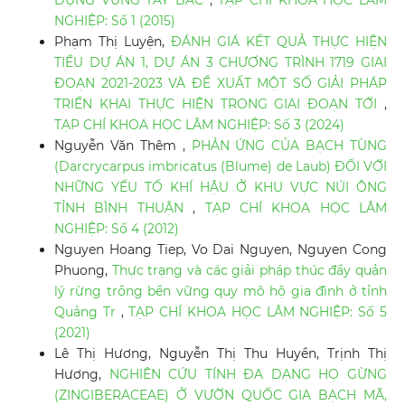
NGHIỆP: Số 1 (2015)
Phạm Thị Luyện,
ĐÁNH GIÁ KẾT QUẢ THỰC HIỆN
TIỂU DỰ ÁN 1, DỰ ÁN 3 CHƯƠNG TRÌNH 1719 GIAI
ĐOẠN 2021-2023 VÀ ĐỀ XUẤT MỘT SỐ GIẢI PHÁP
TRIỂN KHAI THỰC HIỆN TRONG GIAI ĐOẠN TỚI
,
TẠP CHÍ KHOA HỌC LÂM NGHIỆP: Số 3 (2024)
Nguyễn Văn Thêm ,
PHẢN ỨNG CỦA BẠCH TÙNG
(Darcrycarpus imbricatus (Blume) de Laub) ĐỐI VỚI
NHỮNG YẾU TỐ KHÍ HẬU Ở KHU VỰC NÚI ÔNG
TỈNH BÌNH THUẬN
,
TẠP CHÍ KHOA HỌC LÂM
NGHIỆP: Số 4 (2012)
Nguyen Hoang Tiep, Vo Dai Nguyen, Nguyen Cong
Phuong,
Thực trạng và các giải pháp thúc đẩy quản
lý rừng trồng bền vững quy mô hộ gia đình ở tỉnh
Quảng Tr
,
TẠP CHÍ KHOA HỌC LÂM NGHIỆP: Số 5
(2021)
Lê Thị Hương, Nguyễn Thị Thu Huyền, Trịnh Thị
Hương,
NGHIÊN CỨU TÍNH ĐA DẠNG HỌ GỪNG
(ZINGIBERACEAE) Ở VƯỜN QUỐC GIA BẠCH MÃ,