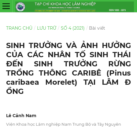
TRANG CHỦ
/
LƯU TRỮ
/
SỐ 4 (2021)
/
Bài viết
SINH TRƯỞNG VÀ ẢNH HƯỞNG
CỦA CÁC NHÂN TỐ SINH THÁI
ĐẾN SINH TRƯỞNG RỪNG
TRỒNG THÔNG CARIBÊ (Pinus
caribaea Morelet) TẠI LÂM Đ
ỒNG
Lê Cảnh Nam
Viện Khoa học Lâm nghiệp Nam Trung Bộ và Tây Nguyên