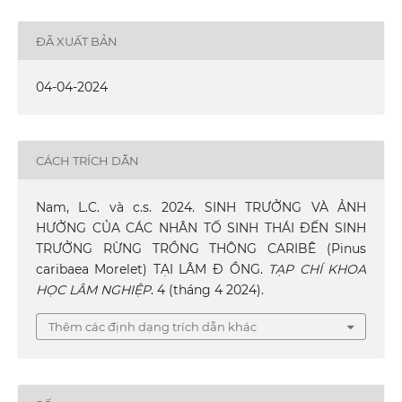
ĐÃ XUẤT BẢN
04-04-2024
CÁCH TRÍCH DẪN
Nam, L.C. và c.s. 2024. SINH TRƯỞNG VÀ ẢNH
HƯỞNG CỦA CÁC NHÂN TỐ SINH THÁI ĐẾN SINH
TRƯỞNG RỪNG TRỒNG THÔNG CARIBÊ (Pinus
caribaea Morelet) TẠI LÂM Đ ỒNG.
TẠP CHÍ KHOA
HỌC LÂM NGHIỆP
. 4 (tháng 4 2024).
Thêm các định dạng trích dẫn khác