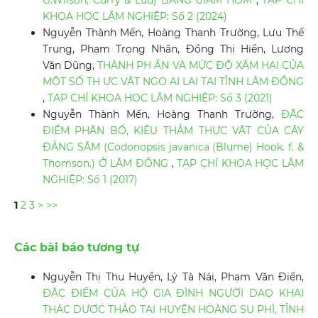
KHOA HỌC LÂM NGHIỆP: Số 2 (2024)
Nguyễn Thành Mến, Hoàng Thanh Trường, Lưu Thế
Trung, Phạm Trọng Nhân, Đồng Thị Hiền, Lương
Văn Dũng,
THÀNH PH ẦN VÀ MỨC ĐỘ XÂM HẠI CỦA
MỘT SỐ TH ỰC VẬT NGO ẠI LAI TẠI TỈNH LÂM ĐỒNG
,
TẠP CHÍ KHOA HỌC LÂM NGHIỆP: Số 3 (2021)
Nguyễn Thành Mến, Hoàng Thanh Trường,
ĐẶC
ĐIỂM PHÂN BỐ, KIỂU THẢM THỰC VẬT CỦA CÂY
ĐẢNG SÂM (Codonopsis javanica (Blume) Hook. f. &
Thomson.) Ở LÂM ĐỒNG
,
TẠP CHÍ KHOA HỌC LÂM
NGHIỆP: Số 1 (2017)
1
2
3
>
>>
Các bài báo tương tự
Nguyễn Thị Thu Huyền, Lý Tà Nái, Phạm Văn Điển,
ĐẶC ĐIỂM CỦA HỘ GIA ĐÌNH NGƯỜI DAO KHAI
THÁC DƯỢC THẢO TẠI HUYỆN HOÀNG SU PHÌ, TỈNH