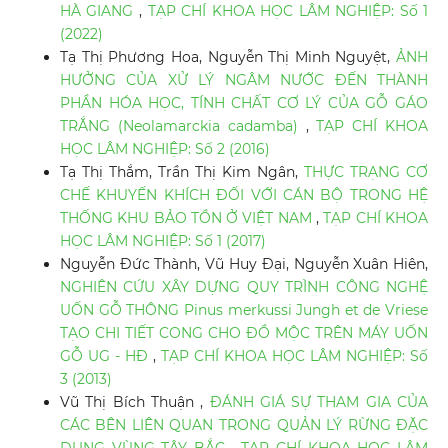
HÀ GIANG
,
TẠP CHÍ KHOA HỌC LÂM NGHIỆP: Số 1
(2022)
Tạ Thị Phương Hoa, Nguyễn Thị Minh Nguyệt,
ẢNH
HƯỞNG CỦA XỬ LÝ NGÂM NƯỚC ĐẾN THÀNH
PHẦN HÓA HỌC, TÍNH CHẤT CƠ LÝ CỦA GỖ GÁO
TRẮNG (Neolamarckia cadamba)
,
TẠP CHÍ KHOA
HỌC LÂM NGHIỆP: Số 2 (2016)
Tạ Thị Thắm, Trần Thị Kim Ngân,
THỰC TRẠNG CƠ
CHẾ KHUYẾN KHÍCH ĐỐI VỚI CÁN BỘ TRONG HỆ
THỐNG KHU BẢO TỒN Ở VIỆT NAM
,
TẠP CHÍ KHOA
HỌC LÂM NGHIỆP: Số 1 (2017)
Nguyễn Đức Thành, Vũ Huy Đại, Nguyễn Xuân Hiên,
NGHIÊN CỨU XÂY DỰNG QUY TRÌNH CÔNG NGHỆ
UỐN GỖ THÔNG Pinus merkussi Jungh et de Vriese
TẠO CHI TIẾT CONG CHO ĐỒ MỘC TRÊN MÁY UỐN
GỖ UG - HĐ
,
TẠP CHÍ KHOA HỌC LÂM NGHIỆP: Số
3 (2013)
Vũ Thị Bích Thuận ,
ĐÁNH GIÁ SỰ THAM GIA CỦA
CÁC BÊN LIÊN QUAN TRONG QUẢN LÝ RỪNG ĐẶC
DỤNG VÙNG TÂY BẮC
,
TẠP CHÍ KHOA HỌC LÂM