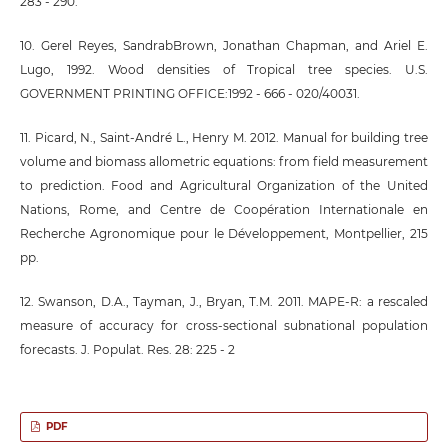
283 - 290.
10. Gerel Reyes, SandrabBrown, Jonathan Chapman, and Ariel E.
Lugo, 1992. Wood densities of Tropical tree species. U.S.
GOVERNMENT PRINTING OFFICE:1992 - 666 - 020/40031.
11. Picard, N., Saint-André L., Henry M. 2012. Manual for building tree
volume and biomass allometric equations: from field measurement
to prediction. Food and Agricultural Organization of the United
Nations, Rome, and Centre de Coopération Internationale en
Recherche Agronomique pour le Développement, Montpellier, 215
pp.
12. Swanson, D.A., Tayman, J., Bryan, T.M. 2011. MAPE-R: a rescaled
measure of accuracy for cross-sectional subnational population
forecasts. J. Populat. Res. 28: 225 - 2
PDF