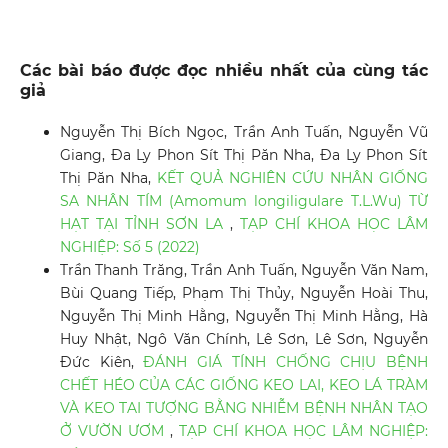
Các bài báo được đọc nhiều nhất của cùng tác
giả
Nguyễn Thị Bích Ngọc, Trần Anh Tuấn, Nguyễn Vũ
Giang, Đa Ly Phon Sít Thị Păn Nha, Đa Ly Phon Sít
Thị Păn Nha,
KẾT QUẢ NGHIÊN CỨU NHÂN GIỐNG
SA NHÂN TÍM (Amomum longiligulare T.L.Wu) TỪ
HẠT TẠI TỈNH SƠN LA
,
TẠP CHÍ KHOA HỌC LÂM
NGHIỆP: Số 5 (2022)
Trần Thanh Trăng, Trần Anh Tuấn, Nguyễn Văn Nam,
Bùi Quang Tiếp, Phạm Thị Thủy, Nguyễn Hoài Thu,
Nguyễn Thị Minh Hằng, Nguyễn Thị Minh Hằng, Hà
Huy Nhật, Ngô Văn Chính, Lê Sơn, Lê Sơn, Nguyễn
Đức Kiên,
ĐÁNH GIÁ TÍNH CHỐNG CHỊU BỆNH
CHẾT HÉO CỦA CÁC GIỐNG KEO LAI, KEO LÁ TRÀM
VÀ KEO TAI TƯỢNG BẰNG NHIỄM BỆNH NHÂN TẠO
Ở VƯỜN ƯƠM
,
TẠP CHÍ KHOA HỌC LÂM NGHIỆP: