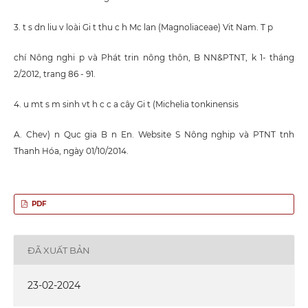
3. t s dn liu v loài Gi t thu c h Mc lan (Magnoliaceae) Vit Nam. T p
chí Nông nghi p và Phát trin nông thôn, B NN&PTNT, k 1- tháng
2/2012, trang 86 - 91.
4. u mt s m sinh vt h c c a cây Gi t (Michelia tonkinensis
A. Chev) n Quc gia B n En. Website S Nông nghip và PTNT tnh
Thanh Hóa, ngày 01/10/2014.
PDF
ĐÃ XUẤT BẢN
23-02-2024