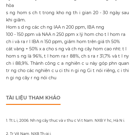
hòa
s ng hom s ch t trong kho ng th i gian 20 - 30 ngày sau
khi giâm.
Hom s d ng các ch ng IAA n 200 ppm, IBA nng
100 - 150 ppm và NAA n 250 ppm x lý hom cho t l hom ra
ch i và ra r l IBA n 150 ppm, giâm hom trên giá th 50%
cát vàng + 50% x a cho s ng và ch ng cây hom cao nht: t l
hom s ng là 96%, t l hom ra r 88%, ch s ra r 31,7% và t l ny
ch i 88,9%. Thành công c a nghiên c u này góp phn quan
tr ng cho các nghiên c u ci thi n gi ng Gi t nói riêng, c i thi
n gi ng cây r ng nói chu
TÀI LIỆU THAM KHẢO
1. Tt L i, 2006. Nh ng cây thuc và v thu c Vi t Nam. NXB Y hc, Hà N i.
2. Tr Vit Nam. NXB Th gi i.