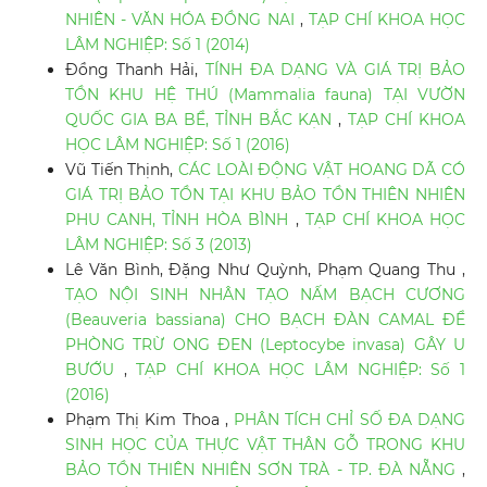
NHIÊN - VĂN HÓA ĐỒNG NAI
,
TẠP CHÍ KHOA HỌC
LÂM NGHIỆP: Số 1 (2014)
Đồng Thanh Hải,
TÍNH ĐA DẠNG VÀ GIÁ TRỊ BẢO
TỒN KHU HỆ THÚ (Mammalia fauna) TẠI VƯỜN
QUỐC GIA BA BỂ, TỈNH BẮC KẠN
,
TẠP CHÍ KHOA
HỌC LÂM NGHIỆP: Số 1 (2016)
Vũ Tiến Thịnh,
CÁC LOÀI ĐỘNG VẬT HOANG DÃ CÓ
GIÁ TRỊ BẢO TỒN TẠI KHU BẢO TỒN THIÊN NHIÊN
PHU CANH, TỈNH HÒA BÌNH
,
TẠP CHÍ KHOA HỌC
LÂM NGHIỆP: Số 3 (2013)
Lê Văn Bình, Đặng Như Quỳnh, Phạm Quang Thu ,
TẠO NỘI SINH NHÂN TẠO NẤM BẠCH CƯƠNG
(Beauveria bassiana) CHO BẠCH ĐÀN CAMAL ĐỂ
PHÒNG TRỪ ONG ĐEN (Leptocybe invasa) GÂY U
BƯỚU
,
TẠP CHÍ KHOA HỌC LÂM NGHIỆP: Số 1
(2016)
Phạm Thị Kim Thoa ,
PHÂN TÍCH CHỈ SỐ ĐA DẠNG
SINH HỌC CỦA THỰC VẬT THÂN GỖ TRONG KHU
BẢO TỒN THIÊN NHIÊN SƠN TRÀ - TP. ĐÀ NẴNG
,