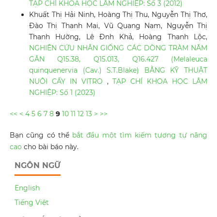
TẠP CHÍ KHOA HỌC LÂM NGHIỆP: Số 3 (2012)
Khuất Thị Hải Ninh, Hoàng Thị Thu, Nguyễn Thị Thơ,
Đào Thị Thanh Mai, Vũ Quang Nam, Nguyễn Thị
Thanh Hường, Lê Đnh Khả, Hoàng Thanh Lộc,
NGHIÊN CỨU NHÂN GIỐNG CÁC DÒNG TRÀM NĂM
GÂN Q15.38, Q15.013, Q16.427 (Melaleuca
quinquenervia (Cav.) S.T.Blake) BẰNG KỸ THUẬT
NUÔI CẤY IN VITRO
,
TẠP CHÍ KHOA HỌC LÂM
NGHIỆP: Số 1 (2023)
<<
<
4
5
6
7
8
9
10
11
12
13
>
>>
Bạn cũng có thể
bắt đầu một tìm kiếm tương tự nâng
cao
cho bài báo này.
NGÔN NGỮ
English
Tiếng Việt