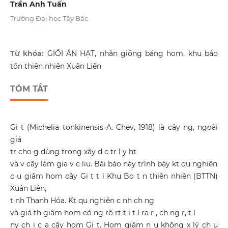
Trần Anh Tuấn
Trường Đại học Tây Bắc
Từ khóa:
GIỔI ĂN HẠT, nhân giống băng hom, khu bảo
tồn thiên nhiên Xuân Liên
TÓM TẮT
Gi t (Michelia tonkinensis A. Chev, 1918) là cây ng, ngoài
giá
tr cho g dùng trong xây d c tr l y ht
và v cây làm gia v c liu. Bài báo này trình bày kt qu nghiên
c u giâm hom cây Gi t t i Khu Bo t n thiên nhiên (BTTN)
Xuân Liên,
t nh Thanh Hóa. Kt qu nghiên c nh ch ng
và giá th giâm hom có ng rõ rt t i t l ra r , ch ng r, t l
ny ch i c a cây hom Gi t. Hom giâm n u không x lý ch u