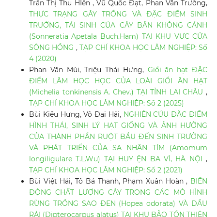
Trần Thị Thu HIền , Vũ Quốc Đạt, Phan Văn Trường,
THỰC TRẠNG GÂY TRỒNG VÀ ĐẶC ĐIỂM SINH
TRƯỞNG, TÁI SINH CỦA CÂY BẦN KHÔNG CÁNH
(Sonneratia Apetala Buch.Ham) TẠI KHU VỰC CỬA
SÔNG HỒNG
,
TẠP CHÍ KHOA HỌC LÂM NGHIỆP: Số
4 (2020)
Phan Văn Mùi, Triệu Thái Hưng,
Giổi ăn hạt ĐẶC
ĐIỂM LÂM HỌC HỌC CỦA LOÀI GIỔI ĂN HẠT
(Michelia tonkinensis A. Chev.) TẠI TỈNH LAI CHÂU
,
TẠP CHÍ KHOA HỌC LÂM NGHIỆP: Số 2 (2025)
Bùi Kiều Hưng, Võ Đại Hải,
NGHIÊN CỨU ĐẶC ĐIỂM
HÌNH THÁI, SINH LÝ HẠT GIỐNG VÀ ẢNH HƯỞNG
CỦA THÀNH PHẦN RUỘT BẦU ĐẾN SINH TRƯỞNG
VÀ PHÁT TRIỂN CỦA SA NHÂN TÍM (Amomum
longiligulare T.L.Wu) TẠI HUY ỆN BA VÌ, HÀ NỘI
,
TẠP CHÍ KHOA HỌC LÂM NGHIỆP: Số 2 (2021)
Bùi Việt Hải, Tô Bá Thanh, Phạm Xuân Hoàn ,
BIẾN
ĐỘNG CHẤT LƯỢNG CÂY TRONG CÁC MÔ HÌNH
RỪNG TRỒNG SAO ĐEN (Hopea odorata) VÀ DẦU
RÁI (Dipterocarpus alatus) TẠI KHU BẢO TỒN THIÊN