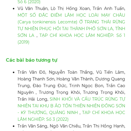
Số 6 (2020)
Vũ Văn Thuận, Lò Thị Hồng Xoan, Trần Anh Tuấn,
MỘT SỐ ĐẶC ĐIỂM LÂM HỌC LOÀI MẠY CHÂU
(Carya tonkinensis Lecomte) Ở TRẠNG THÁI RỪNG
TỰ NHIÊN PHỤC HỒI TẠI THÀNH PHỐ SƠN LA, TỈNH
SƠN LA
,
TẠP CHÍ KHOA HỌC LÂM NGHIỆP: Số 1
(2019)
Các bài báo tương tự
Trần Văn Đô, Nguyễn Toàn Thắng, Vũ Tiến Lâm,
Hoàng Thanh Sơn, Hoàng Văn Thành, Dương Quang
Trung, Đào Trung Đức, Trịnh Ngọc Bon, Trần Cao
Nguyên , Trương Trọng Khôi, Trương Trọng Khôi,
Trần Hải Long,
SINH KHỐI VÀ CẤU TRÚC RỪNG TỰ
NHIÊN TẠI KHU B ẢO TỒN THIÊN NHIÊN ĐỒNG SƠN
- KỲ THƯỢNG, QUẢNG NINH
,
TẠP CHÍ KHOA HỌC
LÂM NGHIỆP: Số 3 (2022)
Trần Văn Sáng, Ngô Văn Chiều, Trần Thị Hồng Hạnh,