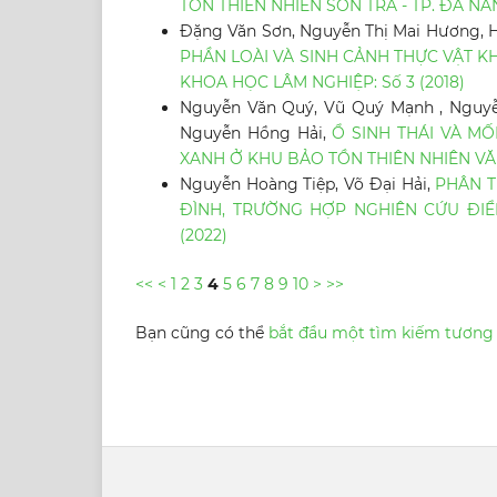
TỒN THIÊN NHIÊN SƠN TRÀ - TP. ĐÀ N
Đặng Văn Sơn, Nguyễn Thị Mai Hương, 
PHẦN LOÀI VÀ SINH CẢNH THỰC VẬT 
KHOA HỌC LÂM NGHIỆP: Số 3 (2018)
Nguyễn Văn Quý, Vũ Quý Mạnh , Nguyễ
Nguyễn Hồng Hải,
Ổ SINH THÁI VÀ M
XANH Ở KHU BẢO TỒN THIÊN NHIÊN V
Nguyễn Hoàng Tiệp, Võ Đại Hải,
PHÂN T
ĐÌNH, TRƯỜNG HỢP NGHIÊN CỨU ĐIỂ
(2022)
<<
<
1
2
3
4
5
6
7
8
9
10
>
>>
Bạn cũng có thể
bắt đầu một tìm kiếm tương