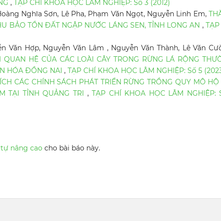
ẴNG
,
TẠP CHÍ KHOA HỌC LÂM NGHIỆP: Số 3 (2012)
Hoàng Nghĩa Sơn, Lê Pha, Phạm Văn Ngọt, Nguyễn Linh Em,
TH
KHU BẢO TỒN ĐẤT NGẬP NƯỚC LÁNG SEN, TỈNH LONG AN
,
TẠP
n Văn Hợp, Nguyễn Văn Lâm , Nguyễn Văn Thành, Lê Văn Cư
ỐI QUAN HỆ CỦA CÁC LOÀI CÂY TRONG RỪNG LÁ RỘNG THƯ
ĂN HÓA ĐỒNG NAI
,
TẠP CHÍ KHOA HỌC LÂM NGHIỆP: Số 5 (202
ÍCH CÁC CHÍNH SÁCH PHÁT TRIỂN RỪNG TRỒNG QUY MÔ HỘ 
M TẠI TỈNH QUẢNG TRI
,
TẠP CHÍ KHOA HỌC LÂM NGHIỆP: S
 tự nâng cao
cho bài báo này.