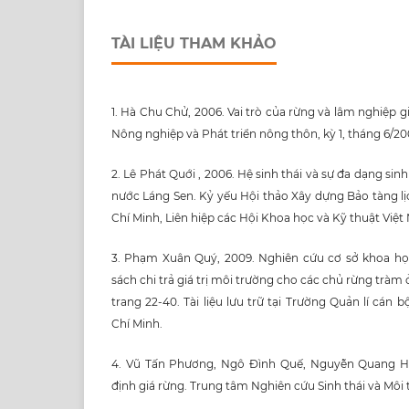
TÀI LIỆU THAM KHẢO
1. Hà Chu Chử, 2006. Vai trò của rừng và lâm nghiệp g
Nông nghiệp và Phát triển nông thôn, kỳ 1, tháng 6/20
2. Lê Phát Quới , 2006. Hệ sinh thái và sự đa dạng si
nước Láng Sen. Kỷ yếu Hội thảo Xây dựng Bảo tàng l
Chí Minh, Liên hiệp các Hội Khoa học và Kỹ thuật Việt 
3. Phạm Xuân Quý, 2009. Nghiên cứu cơ sở khoa họ
sách chi trả giá trị môi trường cho các chủ rừng trà
trang 22-40. Tài liệu lưu trữ tại Trường Quản lí cán
Chí Minh.
4. Vũ Tấn Phương, Ngô Đình Quế, Nguyễn Quang Hồn
định giá rừng. Trung tâm Nghiên cứu Sinh thái và Môi 