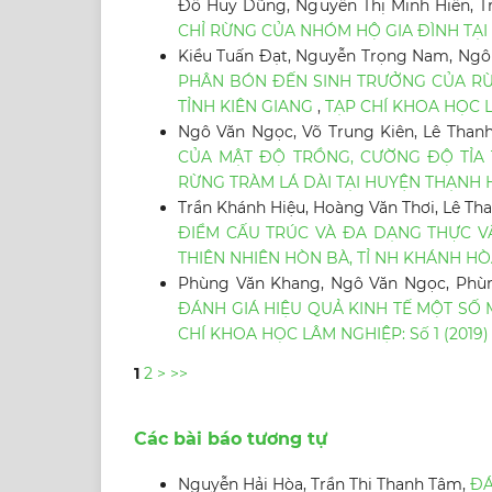
Đỗ Huy Dũng, Nguyễn Thị Minh Hiền, T
CHỈ RỪNG CỦA NHÓM HỘ GIA ĐÌNH TẠ
Kiều Tuấn Đạt, Nguyễn Trọng Nam, Ngô
PHÂN BÓN ĐẾN SINH TRƯỞNG CỦA RỪ
TỈNH KIÊN GIANG
,
TẠP CHÍ KHOA HỌC LÂ
Ngô Văn Ngọc, Võ Trung Kiên, Lê Tha
CỦA MẬT ĐỘ TRỒNG, CƯỜNG ĐỘ TỈA 
RỪNG TRÀM LÁ DÀI TẠI HUYỆN THẠNH 
Trần Khánh Hiệu, Hoàng Văn Thơi, Lê 
ĐIỂM CẤU TRÚC VÀ ĐA DẠNG THỰC V
THIÊN NHIÊN HÒN BÀ, TỈ NH KHÁNH H
Phùng Văn Khang, Ngô Văn Ngọc, Phùn
ĐÁNH GIÁ HIỆU QUẢ KINH TẾ MỘT S
CHÍ KHOA HỌC LÂM NGHIỆP: Số 1 (2019)
1
2
>
>>
Các bài báo tương tự
Nguyễn Hải Hòa, Trần Thị Thanh Tâm,
ĐÁ