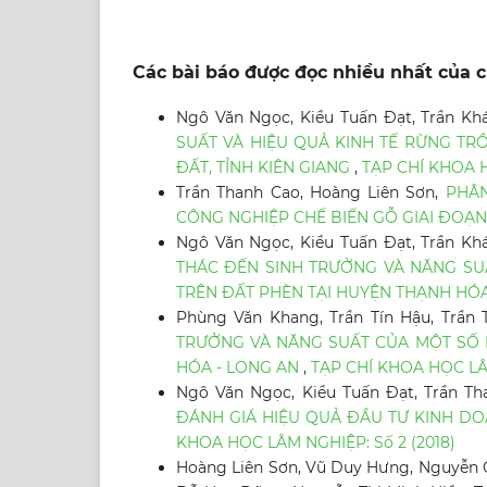
Các bài báo được đọc nhiều nhất của c
Ngô Văn Ngọc, Kiều Tuấn Đạt, Trần Kh
SUẤT VÀ HIỆU QUẢ KINH TẾ RỪNG TR
ĐẤT, TỈNH KIÊN GIANG
,
TẠP CHÍ KHOA H
Trần Thanh Cao, Hoàng Liên Sơn,
PHÂN
CÔNG NGHIỆP CHẾ BIẾN GỖ GIAI ĐOẠN 
Ngô Văn Ngọc, Kiều Tuấn Đạt, Trần Kh
THÁC ĐẾN SINH TRƯỞNG VÀ NĂNG SUẤT
TRÊN ĐẤT PHÈN TẠI HUYỆN THẠNH HÓA
Phùng Văn Khang, Trần Tín Hậu, Trần
TRƯỞNG VÀ NĂNG SUẤT CỦA MỘT SỐ DÒ
HÓA - LONG AN
,
TẠP CHÍ KHOA HỌC LÂM
Ngô Văn Ngọc, Kiều Tuấn Đạt, Trần Th
ĐÁNH GIÁ HIỆU QUẢ ĐẦU TƯ KINH DO
KHOA HỌC LÂM NGHIỆP: Số 2 (2018)
Hoàng Liên Sơn, Vũ Duy Hưng, Nguyễn G