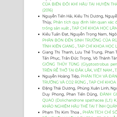
CỦA BIỂN ĐỔI KHÍ HẬU TẠI HUYỆN THÁ
(2016)
Nguyễn Tiến Hải, Kiều Thị Dương, Nguyễ
Thùy,
Phân tích quy định liên quan xác 
trồng sản xuất
,
TẠP CHÍ KHOA HỌC LÂM 
Kiều Tuấn Đạt, Nguyễn Trọng Nam, Ngô
PHÂN BÓN ĐẾN SINH TRƯỞNG CỦA RỪ
TỈNH KIÊN GIANG
,
TẠP CHÍ KHOA HỌC LÂ
Giang Thị Thanh, Lưu Thế Trung, Phan 
Tấn Phục, Trần Đức Trọng, Võ Thành T
GIỐNG THỦY TÙNG (Glyptostrobus pen
TRÊN RỄ THỞ TẠI ĐẮK LẮK, VIỆT NAM
,
T
Nguyễn Hoàng Tiệp,
PHÂN TÍCH VÀ ĐÁN
TRƯỜNG VÀ CO2 RỪNG
,
TẠP CHÍ KHOA 
Đặng Thái Dương, Phùng Xuân Linh, Ng
Duy Phong, Phan Tiến Dũng,
ĐÁNH GI
QUAO (Dolichandrone spathacea (L.f
KHẢO NGHIỆM HẬU THẾ TẠI T ỈNH QUẢ
Phạm Thị Kim Thoa ,
PHÂN TÍCH CHỈ 