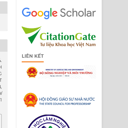
LIÊN KẾT
.
H
G
T
,
Í
 1