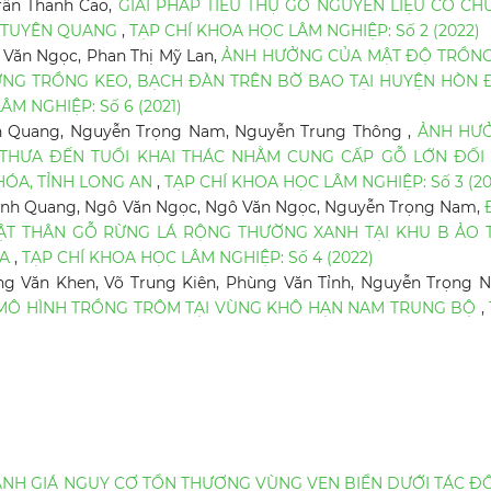
rần Thanh Cao,
GIẢI PHÁP TIÊU THỤ GỖ NGUYÊN LIỆU CÓ CH
I TUYÊN QUANG
,
TẠP CHÍ KHOA HỌC LÂM NGHIỆP: Số 2 (2022)
 Văn Ngọc, Phan Thị Mỹ Lan,
ẢNH HƯỞNG CỦA MẬT ĐỘ TRỒNG
NG TRỒNG KEO, BẠCH ĐÀN TRÊN BỜ BAO TẠI HUYỆN HÒN Đ
M NGHIỆP: Số 6 (2021)
nh Quang, Nguyễn Trọng Nam, Nguyễn Trung Thông ,
ẢNH HƯ
THƯA ĐẾN TUỔI KHAI THÁC NHẰM CUNG CẤP GỖ LỚN ĐỐI 
HÓA, TỈNH LONG AN
,
TẠP CHÍ KHOA HỌC LÂM NGHIỆP: Số 3 (20
Thanh Quang, Ngô Văn Ngọc, Ngô Văn Ngọc, Nguyễn Trọng Nam,
ẬT THÂN GỖ RỪNG LÁ RỘNG THƯỜNG XANH TẠI KHU B ẢO 
ÒA
,
TẠP CHÍ KHOA HỌC LÂM NGHIỆP: Số 4 (2022)
g Văn Khen, Võ Trung Kiên, Phùng Văn Tỉnh, Nguyễn Trọng 
Ố MÔ HÌNH TRỒNG TRÔM TẠI VÙNG KHÔ HẠN NAM TRUNG BỘ
,
NH GIÁ NGUY CƠ TỔN THƯƠNG VÙNG VEN BIỂN DƯỚI TÁC Đ