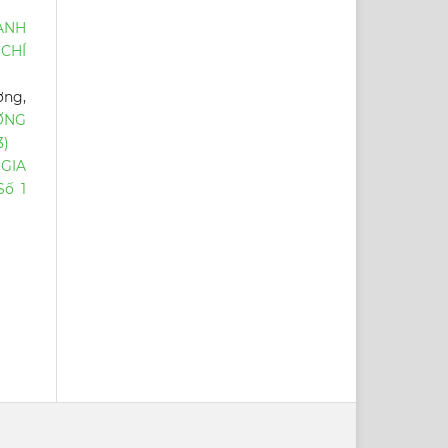
ÀNH
 CHÍ
ờng,
ỜNG
3)
GIA
ố 1