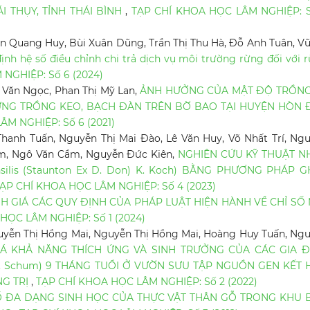
I THỤY, TỈNH THÁI BÌNH
,
TẠP CHÍ KHOA HỌC LÂM NGHIỆP: 
n Quang Huy, Bùi Xuân Dũng, Trần Thị Thu Hà, Đỗ Anh Tuân, Vũ
định hệ số điều chỉnh chi trả dịch vụ môi trường rừng đối với 
NGHIỆP: Số 6 (2024)
 Văn Ngọc, Phan Thị Mỹ Lan,
ẢNH HƯỞNG CỦA MẬT ĐỘ TRỒNG
NG TRỒNG KEO, BẠCH ĐÀN TRÊN BỜ BAO TẠI HUYỆN HÒN Đ
M NGHIỆP: Số 6 (2021)
Thanh Tuấn, Nguyễn Thị Mai Đào, Lê Văn Huy, Võ Nhất Trí, Ng
ám, Ngô Văn Cầm, Nguyễn Đức Kiên,
NGHIÊN CỨU KỸ THUẬT N
silis (Staunton Ex D. Don) K. Koch) BẰNG PHƯƠNG PHÁP 
ẠP CHÍ KHOA HỌC LÂM NGHIỆP: Số 4 (2023)
H GIÁ CÁC QUY ĐỊNH CỦA PHÁP LUẬT HIỆN HÀNH VỀ CHỈ SỐ
HỌC LÂM NGHIỆP: Số 1 (2024)
uyễn Thị Hồng Mai, Nguyễn Thị Hồng Mai, Hoàng Huy Tuấn, Ng
Á KHẢ NĂNG THÍCH ỨNG VÀ SINH TRƯỞNG CỦA CÁC GIA Đ
.) K. Schum) 9 THÁNG TUỔI Ở VƯỜN SƯU TẬP NGUỒN GEN KẾT
NG TRỊ
,
TẠP CHÍ KHOA HỌC LÂM NGHIỆP: Số 2 (2022)
SỐ ĐA DẠNG SINH HỌC CỦA THỰC VẬT THÂN GỖ TRONG KHU 