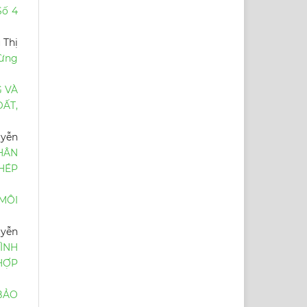
Số 4
 Thị
rừng
 VÀ
ẤT,
uyễn
HÂN
GHÉP
 MÔI
uyễn
ÌNH
 HỢP
BẢO