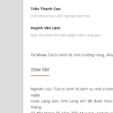
Trần Thanh Cao
Viện Khoa học Lâm nghiệp Nam bộ
Huỳnh Văn Lâm
BQL Khu bảo tồn Đất ngập nước Láng Sen
Từ khóa:
Giá trị kinh tế, môi trường rừng,, k
TÓM TẮT
Nghiên cứu "Giá trị kinh tế dịch vụ môi trư
ngập
nước Láng Sen, tỉnh Long An” đã được thực 
tháng