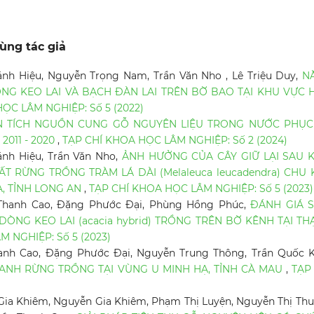
ùng tác giả
ánh Hiệu, Nguyễn Trọng Nam, Trần Văn Nho , Lê Triệu Duy,
N
ỒNG KEO LAI VÀ BẠCH ĐÀN LAI TRÊN BỜ BAO TẠI KHU VỰC 
ỌC LÂM NGHIỆP: Số 5 (2022)
 TÍCH NGUỒN CUNG GỖ NGUYÊN LIỆU TRONG NƯỚC PHỤC
2011 - 2020
,
TẠP CHÍ KHOA HỌC LÂM NGHIỆP: Số 2 (2024)
ánh Hiệu, Trần Văn Nho,
ẢNH HƯỞNG CỦA CÂY GIỮ LẠI SAU K
 RỪNG TRỒNG TRÀM LÁ DÀI (Melaleuca leucadendra) CHU 
, TỈNH LONG AN
,
TẠP CHÍ KHOA HỌC LÂM NGHIỆP: Số 5 (2023)
 Thanh Cao, Đặng Phước Đại, Phùng Hồng Phúc,
ĐÁNH GIÁ S
NG KEO LAI (acacia hybrid) TRỒNG TRÊN BỜ KÊNH TẠI T
 NGHIỆP: Số 5 (2023)
anh Cao, Đặng Phước Đại, Nguyễn Trung Thông, Trần Quốc K
ANH RỪNG TRỒNG TẠI VÙNG U MINH HẠ, TỈNH CÀ MAU
,
TẠP
ia Khiêm, Nguyễn Gia Khiêm, Phạm Thị Luyện, Nguyễn Thị Thu