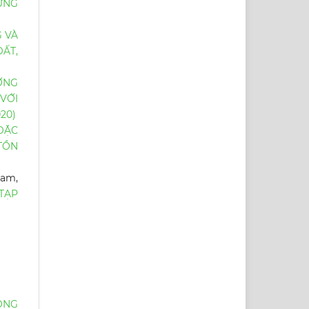
ỨNG
 VÀ
ẤT,
ỞNG
VỚI
20)
ĐẶC
TỒN
Nam,
TẠP
ỘNG