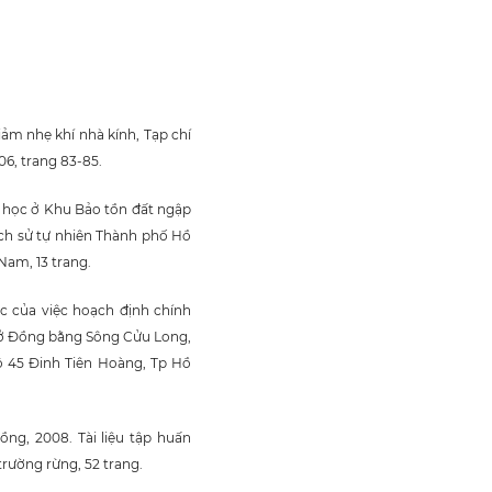
iảm nhẹ khí nhà kính, Tạp chí
06, trang 83-85.
nh học ở Khu Bảo tồn đất ngập
ịch sử tự nhiên Thành phố Hồ
Nam, 13 trang.
c của việc hoạch định chính
m ở Đồng bằng Sông Cửu Long,
 bộ 45 Đinh Tiên Hoàng, Tp Hồ
g, 2008. Tài liệu tập huấn
trường rừng, 52 trang.