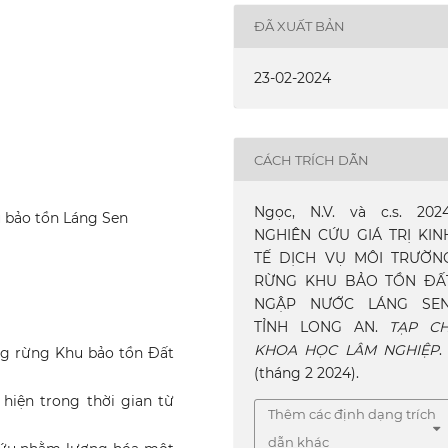
ĐÃ XUẤT BẢN
23-02-2024
CÁCH TRÍCH DẪN
Ngọc, N.V. và c.s. 2024
hu bảo tồn Láng Sen
NGHIÊN CỨU GIÁ TRỊ KIN
TẾ DỊCH VỤ MÔI TRƯỜN
RỪNG KHU BẢO TỒN ĐẤ
NGẬP NƯỚC LÁNG SEN
TỈNH LONG AN.
TẠP CH
KHOA HỌC LÂM NGHIỆP
.
ờng rừng Khu bảo tồn Đất
(tháng 2 2024).
hiện trong thời gian từ
Thêm các định dạng trích
dẫn khác