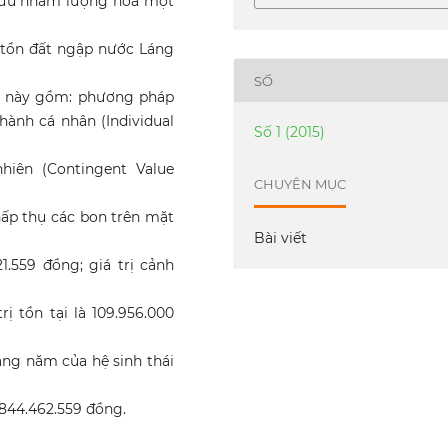
 cứu nhằm lượng hóa một
 tồn đất ngập nước Láng
SỐ
u này gồm: phương pháp
hành cá nhân (Individual
Số 1 (2015)
iên (Contingent Value
CHUYÊN MỤC
 hấp thụ các bon trên mặt
Bài viết
.559 đồng; giá trị cảnh
rị tồn tại là 109.956.000
hàng năm của hệ sinh thái
.844.462.559 đồng.