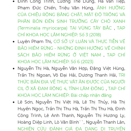
Đinh Công Trinh, Lương Thế Dũng, Hà Văn Tiệp,
Phạm Đức Chiến, Triệu Văn Hùng,
ẢNH HƯỞNG
CỦA CHIỀU RỘNG BĂNG CHẶT, MẬT ĐỘ TRỒNG VÀ
PHÂN BÓN ĐẾN SINH TRƯỞNG CÂY CHÒ XANH
(Terminalia myriocarpa) TẠI VÙNG TÂY BẮC
,
TẠP
CHÍ KHOA HỌC LÂM NGHIỆP: Số 3 (2018)
Luyện Phạm Thị,
CƠ SỞ LÝ LUẬN VÀ THỰC TIỄN VỀ
BẢO HIỂM RỪNG - NHỮNG ĐỊNH HƯỚNG VỀ CHÍNH
SÁCH BẢO HIỂM RỪNG Ở VIỆT NAM
,
TẠP CHÍ
KHOA HỌC LÂM NGHIỆP: Số 6 (2023)
Nguyễn Thị Hà, Nguyễn Văn Hợp, Đặng Việt Hùng,
Trần Thị Ngoan, Võ Đại Hải, Dương Thanh Hải,
TRI
THỨC BẢN ĐỊA VỀ THỰC VẬT ĂN ĐƯỢC CỦA NGƯỜI
CIL Ở XÃ ĐAM RÔNG 4, TỈNH LÂM ĐỒNG
,
TẠP CHÍ
KHOA HỌC LÂM NGHIỆP: Bài chấp nhận đăng
Lê Sơn, Nguyễn Thị Việt Hà, Lê Thị Thủy, Hà Thị
Huyền Ngọc, Trần Thị Thu Hà, Trần Thị Thu Hà, Đinh
Công Trình, Lê Anh Thanh, Nguyễn Thị Hương Ly,
Hoàng Diệp Linh, Lò Văn Bình``, Nguyễn Thanh Lân,
NGHIÊN CỨU ĐÁNH GIÁ ĐA DẠNG DI TRUYỀN