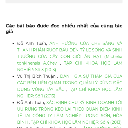
Các bài báo được đọc nhiều nhất của cùng tác
giả
Đỗ Anh Tuấn,
ẢNH HƯỞNG CỦA CHE SÁNG VÀ
THÀNH PHẦN RUỘT BẦU ĐẾN TỶ LỆ SỐNG VÀ SINH
TRƯỞNG CỦA CÂY CON GIỔI ĂN HẠT (Michelia
tonkinensis A.Chev
,
TẠP CHÍ KHOA HỌC LÂM
NGHIỆP: Số 3 (2013)
Vũ Thị Bích Thuận ,
ĐÁNH GIÁ SỰ THAM GIA CỦA
CÁC BÊN LIÊN QUAN TRONG QUẢN LÝ RỪNG ĐẶC
DỤNG VÙNG TÂY BẮC
,
TẠP CHÍ KHOA HỌC LÂM
NGHIỆP: Số 1 (2015)
Đỗ Anh Tuân,
XÁC ĐỊNH CHU KỲ KINH DOANH TỐI
ƯU RỪNG TRỒNG KEO LAI THEO QUAN ĐIỂM KINH
TẾ TẠI CÔNG TY LÂM NGHIỆP LƯƠNG SƠN, HÒA
BÌNH
,
TẠP CHÍ KHOA HỌC LÂM NGHIỆP: Số 4 (2013)