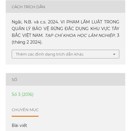
CÁCH TRÍCH DẪN
Ngãi, N.B. và c.s. 2024. VI PHẠM LÂM LUẬT TRONG
QUẢN LÝ BẢO VỆ RỪNG ĐẶC DỤNG KHU VỰC TÂY
BẮC VIỆT NAM.
TẠP CHÍ KHOA HỌC LÂM NGHIỆP
. 3
(tháng 2 2024).
Thêm các định dạng trích dẫn khác
SỐ
Số 3 (2016)
CHUYÊN MỤC
Bài viết