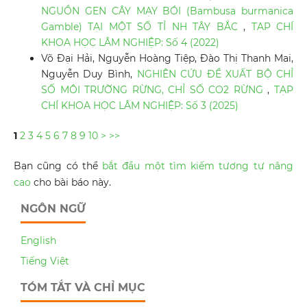
NGUỒN GEN CÂY MẠY BÓI (Bambusa burmanica
Gamble) TẠI MỘT SỐ TỈ NH TÂY BẮC
,
TẠP CHÍ
KHOA HỌC LÂM NGHIỆP: Số 4 (2022)
Võ Đại Hải, Nguyễn Hoàng Tiệp, Đào Thị Thanh Mai,
Nguyễn Duy Bình,
NGHIÊN CỨU ĐỀ XUẤT BỘ CHỈ
SỐ MÔI TRƯỜNG RỪNG, CHỈ SỐ CO2 RỪNG
,
TẠP
CHÍ KHOA HỌC LÂM NGHIỆP: Số 3 (2025)
1
2
3
4
5
6
7
8
9
10
>
>>
Bạn cũng có thể
bắt đầu một tìm kiếm tương tự nâng
cao
cho bài báo này.
NGÔN NGỮ
English
Tiếng Việt
TÓM TẮT VÀ CHỈ MỤC