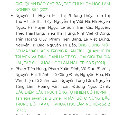
GIỚI QUẦN ĐẢO CÁT BÀ
,
TẠP CHÍ KHOA HỌC LÂM
NGHIỆP: Số 1 (2021)
Nguyễn Thị Huyền, Mai Thị Phương Thúy, Trần Thị
Thu Hà, Lê Thị Thủy, Nguyễn Thị Việt Hà, Hà Huyền
Ngọc, Hà Huyền Ngọc, Lê Sơn, Trần Cao Nguyên,
Triệu Thái Hưng, Triệu Thái Hưng, Ninh Việt Khương,
Trần Hoàng Quý, Phạm Tiến Bằng, Lê Việt Dũng,
Nguyễn Trí Bảo, Nguyễn Trí Bảo,
ỨNG DỤNG MỘT
SỐ MÃ VẠCH ADN TRONG PHÂN TÍCH QUAN HỆ DI
TRUYỀN VÀ ĐỊNH DANH MỘT SỐ LOÀI GIỔI TẠI GIA
LAI
,
TẠP CHÍ KHOA HỌC LÂM NGHIỆP: Số 5 (2021)
Phạm Tiến Hùng, Phạm Xuân Đỉnh, Vũ Đức Bình``,
Nguyễn Hải Thành , Lê Công Định, Nguyễn Hoa, Hà
Văn Thiện, Lê Xuân Toàn, Nguyễn Tùng Lâm, Nguyễn
Tùng Lâm, Hoàng Văn Tuấn, Đường Ngọc Danh,
ĐẶC ĐIỂM CẤU TRÚC RỪNG TỰ NHIÊN CÓ HUỶNH (
Tarrietia javanica Blume) PHÂN BỐ Ở VÙNG BẮC
TRUNG BỘ
,
TẠP CHÍ KHOA HỌC LÂM NGHIỆP: Số 2
(2022)