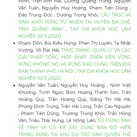
Minh, Trần Anh Hải, Dương Quang Trung, Nguyễn
Văn Tuấn, Nguyễn Huy Hoàng, Phạm Tiến Dũng ,
Đào Trung Đức , Dương Trọng Khôi,
CẤU TRÚC VÀ
SINH KHỐI RỪNG TỰ NHIÊN TẠI HUYỆN BA CHẼ,
TỈNH QUẢNG NINH
,
TẠP CHÍ KHOA HỌC LÂM
NGHIỆP: Số 5 (2023)
Phạm Đôn, Bùi Kiều Hưng, Phan Thị Luyến, Tạ Nhật
Vượng, Võ Đại Hải,
THỰC TRẠNG QUẢN LÝ VÀ CÁC
GIẢI PHÁP TỔNG HỢP PHÁT TRIỂN BỀN VỮNG
RỪNG PHÒNG HỘ VÀ RỪNG ĐẶC DỤNG TRÊN ĐỊA
BÀN THÀNH PHỐ HÀ NỘI
,
TẠP CHÍ KHOA HỌC LÂM
NGHIỆP: Số 5 (2022)
Nguyễn Văn Tuấn, Nguyễn Huy Hoàng , Ninh Việt
Khương, Trịnh Ngọc Bon, Hoàng Thanh Sơn, Trần
Hoàng Quý, Trần Hoàng Quý, Đặng Thị Hải Hà,
Phùng Đình Trung, Trần Hải Long, Trần Cao Nguyên
, Phạm Tiến Dũng, Trương Trọng Khôi, Trần Hồng
Vân, Triệu Thái Hưng, Lê Hồng Liên,
SỬ DỤNG ẢNH
VỆ TINH VÀ GIS ĐỂ XÂY DỰNG BẢN ĐỒ HIỆN
TRẠNG RỪNG TẠI KHU DỰ TRỮ SINH QUYỂN THẾ