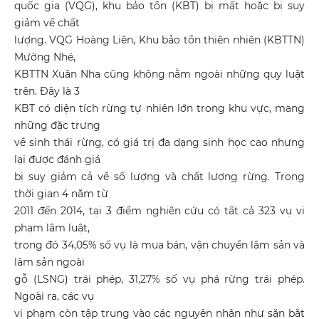
quốc gia (VQG), khu bảo tồn (KBT) bị mất hoặc bị suy
giảm về chất
lượng. VQG Hoàng Liên, Khu bảo tồn thiên nhiên (KBTTN)
Mường Nhé,
KBTTN Xuân Nha cũng không nằm ngoài những quy luật
trên. Đây là 3
KBT có diện tích rừng tự nhiên lớn trong khu vực, mang
những đặc trưng
về sinh thái rừng, có giá trị đa dạng sinh học cao nhưng
lại được đánh giá
bị suy giảm cả về số lượng và chất lượng rừng. Trong
thời gian 4 năm từ
2011 đến 2014, tại 3 điểm nghiên cứu có tất cả 323 vụ vi
phạm lâm luật,
trong đó 34,05% số vụ là mua bán, vận chuyển lâm sản và
lâm sản ngoài
gỗ (LSNG) trái phép, 31,27% số vụ phá rừng trái phép.
Ngoài ra, các vụ
vi phạm còn tập trung vào các nguyên nhân như săn bắt