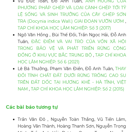
Vũ Đức Toàn, Đỗ Anh Tuân,
ẢNH HƯỞNG CỦA
PHƯƠNG PHÁP GHÉP VÀ LOẠI CÀNH GHÉP TỚI TỶ
LỆ SỐNG VÀ SINH TRƯỞNG CỦA CÂY GHÉP SƠN
TRA (Docynia indica Wall.) GIAI ĐOẠN VƯỜN ƯƠM
,
TẠP CHÍ KHOA HỌC LÂM NGHIỆP: Số 3 (2017)
Ngô Văn Hồng , Bùi Thế Đồi, Trần Ngọc Hải, Đỗ Anh
Tuân,
ĐẶC ĐIỂM VÀ VAI TRÒ CỦA VỐN XÃ HỘI
TRONG BẢO VỆ VÀ PHÁT TRIỂN RỪNG CỘNG
ĐỒNG Ở KHU VỰC BẮC TRUNG BỘ
,
TẠP CHÍ KHOA
HỌC LÂM NGHIỆP: Số 6 (2021)
Lê Bá Thưởng, Phạm Văn Điển, Đỗ Anh Tuân,
THAY
ĐỔI TÍNH CHẤT ĐẤT DƯỚI RỪNG TRỒNG CAO SU
TRÊN ĐẤT DỐC TẠI HƯƠNG KHÊ - HÀ TĨNH, VIỆT
NAM
,
TẠP CHÍ KHOA HỌC LÂM NGHIỆP: Số 2 (2015)
Các bài báo tương tự
Trần Văn Đô , Nguyễn Toàn Thắng, Vũ Tiến Lâm,
Hoàng Văn Thành, Hoàng Thanh Sơn, Nguyễn Trọng