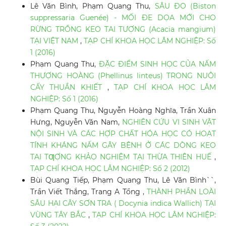
Lê Văn Bình, Phạm Quang Thu,
SÂU ĐO (Biston
suppressaria Guenée) - MỐI ĐE DỌA MỚI CHO
RỪNG TRỒNG KEO TAI TƯỢNG (Acacia mangium)
TẠI VIỆT NAM
,
TẠP CHÍ KHOA HỌC LÂM NGHIỆP: Số
1 (2016)
Phạm Quang Thu,
ĐẶC ĐIỂM SINH HỌC CỦA NẤM
THƯỢNG HOÀNG (Phellinus linteus) TRONG NUÔI
CẤY THUẦN KHIẾT
,
TẠP CHÍ KHOA HỌC LÂM
NGHIỆP: Số 1 (2016)
Phạm Quang Thu, Nguyễn Hoàng Nghĩa, Trần Xuân
Hưng, Nguyễn Văn Nam,
NGHIÊN CỨU VI SINH VẬT
NỘI SINH VÀ CÁC HỢP CHẤT HÓA HỌC CÓ HOẠT
TÍNH KHÁNG NẤM GÂY BỆNH Ở CÁC DÒNG KEO
TAI TƢỢNG KHẢO NGHIỆM TẠI THỪA THIÊN HUẾ
,
TẠP CHÍ KHOA HỌC LÂM NGHIỆP: Số 2 (2012)
Bùi Quang Tiếp, Phạm Quang Thu, Lê Văn Bình``,
Trần Viết Thắng, Trang A Tổng ,
THÀNH PHẦN LOÀI
SÂU HẠI CÂY SƠN TRA ( Docynia indica Wallich) TẠI
VÙNG TÂY BẮC
,
TẠP CHÍ KHOA HỌC LÂM NGHIỆP: