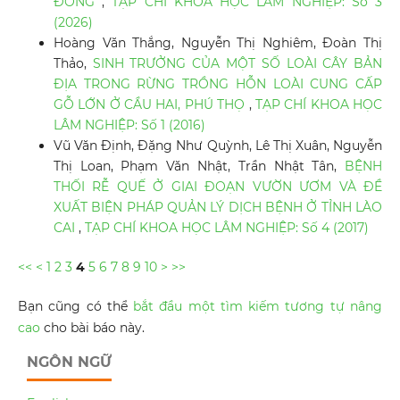
ĐỒNG
,
TẠP CHÍ KHOA HỌC LÂM NGHIỆP: Số 3
(2026)
Hoàng Văn Thắng, Nguyễn Thị Nghiêm, Đoàn Thị
Thảo,
SINH TRƯỞNG CỦA MỘT SỐ LOÀI CÂY BẢN
ĐỊA TRONG RỪNG TRỒNG HỖN LOÀI CUNG CẤP
GỖ LỚN Ở CẦU HAI, PHÚ THỌ
,
TẠP CHÍ KHOA HỌC
LÂM NGHIỆP: Số 1 (2016)
Vũ Văn Định, Đặng Như Quỳnh, Lê Thị Xuân, Nguyễn
Thị Loan, Phạm Văn Nhật, Trần Nhật Tân,
BỆNH
THỐI RỄ QUẾ Ở GIAI ĐOẠN VƯỜN ƯƠM VÀ ĐỀ
XUẤT BIỆN PHÁP QUẢN LÝ DỊCH BỆNH Ở TỈNH LÀO
CAI
,
TẠP CHÍ KHOA HỌC LÂM NGHIỆP: Số 4 (2017)
<<
<
1
2
3
4
5
6
7
8
9
10
>
>>
Bạn cũng có thể
bắt đầu một tìm kiếm tương tự nâng
cao
cho bài báo này.
NGÔN NGỮ