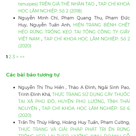
tenuipes) TRÊN GIÁ THỂ NHÂN TẠO
,
TẠP CHÍ KHOA
HỌC LÂM NGHIỆP: Số 2 (2018)
Nguyễn Minh Chí, Phạm Quang Thu, Phạm Đức
Huy, Nguyễn Tuấn Anh,
HIỆN TRẠNG BỆNH CHẾT
HÉO RỪNG TRỒNG KEO TẠI TỔNG CÔNG TY GIẤY
VIỆT NAM
,
TẠP CHÍ KHOA HỌC LÂM NGHIỆP: Số 2
(2020)
1
2
3
>
>>
Các bài báo tương tự
Nguyễn Thị Thu Hiền , Thào A Đình, Ngải Sình Pao,
Trình Đình Khá,
THỰC TRẠNG SỬ DỤNG CÂY THUỐC
TẠI XÃ PHÚ ĐÔ, HUYỆN PHÚ LƯƠNG, TỈNH THÁI
NGUYÊN
,
TẠP CHÍ KHOA HỌC LÂM NGHIỆP: Số 6
(2020)
Trần Thị Thúy Hằng, Hoàng Huy Tuấn, Phạm Cường,
THỰC TRẠNG VÀ GIẢI PHÁP PHÁT TRI ỂN RỪNG