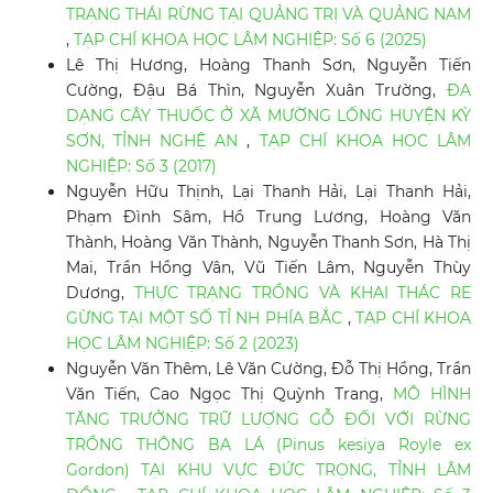
TRẠNG THÁI RỪNG TẠI QUẢNG TRỊ VÀ QUẢNG NAM
,
TẠP CHÍ KHOA HỌC LÂM NGHIỆP: Số 6 (2025)
Lê Thị Hương, Hoàng Thanh Sơn, Nguyễn Tiến
Cường, Đậu Bá Thìn, Nguyễn Xuân Trường,
ĐA
DẠNG CÂY THUỐC Ở XÃ MƯỜNG LỐNG HUYỆN KỲ
SƠN, TỈNH NGHỆ AN
,
TẠP CHÍ KHOA HỌC LÂM
NGHIỆP: Số 3 (2017)
Nguyễn Hữu Thịnh, Lại Thanh Hải, Lại Thanh Hải,
Phạm Đình Sâm, Hồ Trung Lương, Hoàng Văn
Thành, Hoàng Văn Thành, Nguyễn Thanh Sơn, Hà Thị
Mai, Trần Hồng Vân, Vũ Tiến Lâm, Nguyễn Thùy
Dương,
THỰC TRẠNG TRỒNG VÀ KHAI THÁC RE
GỪNG TẠI MỘT SỐ TỈ NH PHÍA BẮC
,
TẠP CHÍ KHOA
HỌC LÂM NGHIỆP: Số 2 (2023)
Nguyễn Văn Thêm, Lê Văn Cường, Đỗ Thị Hồng, Trần
Văn Tiến, Cao Ngọc Thị Quỳnh Trang,
MÔ HÌNH
TĂNG TRƯỞNG TRỮ LƯỢNG GỖ ĐỐI VỚI RỪNG
TRỒNG THÔNG BA LÁ (Pinus kesiya Royle ex
Gordon) TẠI KHU VỰC ĐỨC TRỌNG, TỈNH LÂM