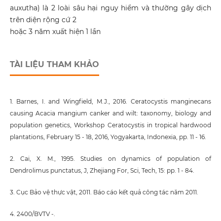
auxutha) là 2 loài sâu hại nguy hiểm và thường gây dịch
trên diện rộng cứ 2
hoặc 3 năm xuất hiện 1 lần
TÀI LIỆU THAM KHẢO
1. Barnes, I. and Wingfield, M.J., 2016. Ceratocystis manginecans
causing Acacia mangium canker and wilt: taxonomy, biology and
population genetics, Workshop Ceratocystis in tropical hardwood
plantations, February 15 - 18, 2016, Yogyakarta, Indonexia, pp. 11 - 16.
2. Cai, X. M., 1995. Studies on dynamics of population of
Dendrolimus punctatus, J, Zhejiang For, Sci, Tech, 15: pp. 1 - 84.
3. Cục Bảo vệ thực vật, 2011. Báo cáo kết quả công tác năm 2011.
4. 2400/BVTV -.