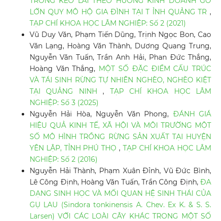
TRỒNG KEO LAI THEO HƯỚNG KINH DOANH GỖ
LỚN QUY MÔ HỘ GIA ĐÌNH TẠI T ỈNH QUẢNG TR
,
TẠP CHÍ KHOA HỌC LÂM NGHIỆP: Số 2 (2021)
Vũ Duy Văn, Phạm Tiến Dũng, Trịnh Ngọc Bon, Cao
Văn Lạng, Hoàng Văn Thành, Dương Quang Trung,
Nguyễn Văn Tuấn, Trần Anh Hải, Phan Đức Thắng,
Hoàng Văn Thắng,
MỘT SỐ ĐẶC ĐIỂM CẤU TRÚC
VÀ TÁI SINH RỪNG TỰ NHIÊN NGHÈO, NGHÈO KIỆT
TẠI QUẢNG NINH
,
TẠP CHÍ KHOA HỌC LÂM
NGHIỆP: Số 3 (2025)
Nguyễn Hải Hòa, Nguyễn Văn Phong,
ĐÁNH GIÁ
HIỆU QUẢ KINH TẾ, XÃ HỘI VÀ MÔI TRƯỜNG MỘT
SỐ MÔ HÌNH TRỒNG RỪNG SẢN XUẤT TẠI HUYỆN
YÊN LẬP, TỈNH PHÚ THỌ
,
TẠP CHÍ KHOA HỌC LÂM
NGHIỆP: Số 2 (2016)
Nguyễn Hải Thành, Phạm Xuân Đỉnh, Vũ Đức Bình,
Lê Công Định, Hoàng Văn Tuấn, Trần Công Định,
ĐA
DẠNG SINH HỌC VÀ MỐI QUAN HỆ SINH THÁI CỦA
GỤ LAU (Sindora tonkinensis A. Chev. Ex K. & S. S.
Larsen) VỚI CÁC LOÀI CÂY KHÁC TRONG MỘT SỐ