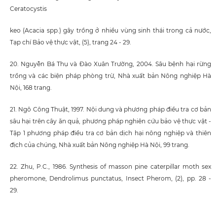
Ceratocystis
keo (Acacia spp.) gây trồng ở nhiều vùng sinh thái trong cả nước,
Tạp chí Bảo vệ thực vật, (5), trang 24 - 29.
20. Nguyễn Bá Thụ và Đào Xuân Trường, 2004. Sâu bệnh hại rừng
trồng và các biện pháp phòng trừ, Nhà xuất bản Nông nghiệp Hà
Nội, 168 trang.
21. Ngô Công Thuật, 1997. Nội dung và phương pháp điều tra cơ bản
sâu hại trên cây ăn quả, phương pháp nghiên cứu bảo vệ thực vật -
Tập 1 phương pháp điều tra cơ bản dịch hại nông nghiệp và thiên
địch của chúng, Nhà xuất bản Nông nghiệp Hà Nội, 99 trang.
22. Zhu, P.C., 1986. Synthesis of masson pine caterpillar moth sex
pheromone, Dendrolimus punctatus, Insect Pherom, (2), pp. 28 -
29.