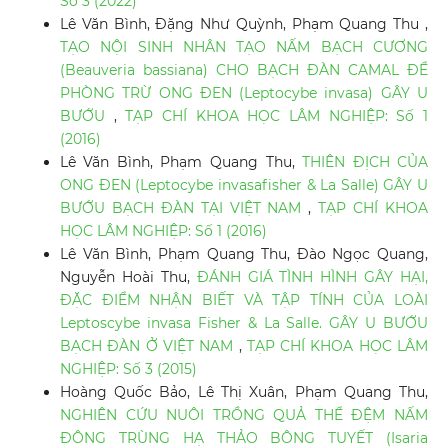
Số 3 (2022)
Lê Văn Bình, Đặng Như Quỳnh, Phạm Quang Thu ,
TẠO NỘI SINH NHÂN TẠO NẤM BẠCH CƯƠNG
(Beauveria bassiana) CHO BẠCH ĐÀN CAMAL ĐỂ
PHÒNG TRỪ ONG ĐEN (Leptocybe invasa) GÂY U
BƯỚU
,
TẠP CHÍ KHOA HỌC LÂM NGHIỆP: Số 1
(2016)
Lê Văn Bình, Phạm Quang Thu,
THIÊN ĐỊCH CỦA
ONG ĐEN (Leptocybe invasafisher & La Salle) GÂY U
BƯỚU BẠCH ĐÀN TẠI VIỆT NAM
,
TẠP CHÍ KHOA
HỌC LÂM NGHIỆP: Số 1 (2016)
Lê Văn Bình, Phạm Quang Thu, Đào Ngọc Quang,
Nguyễn Hoài Thu,
ĐÁNH GIÁ TÌNH HÌNH GÂY HẠI,
ĐẶC ĐIỂM NHẬN BIẾT VÀ TẬP TÍNH CỦA LOÀI
Leptoscybe invasa Fisher & La Salle. GÂY U BƯỚU
BẠCH ĐÀN Ở VIỆT NAM
,
TẠP CHÍ KHOA HỌC LÂM
NGHIỆP: Số 3 (2015)
Hoàng Quốc Bảo, Lê Thị Xuân, Phạm Quang Thu,
NGHIÊN CỨU NUÔI TRỒNG QUẢ THỂ ĐỆM NẤM
ĐÔNG TRÙNG HẠ THẢO BÔNG TUYẾT (Isaria