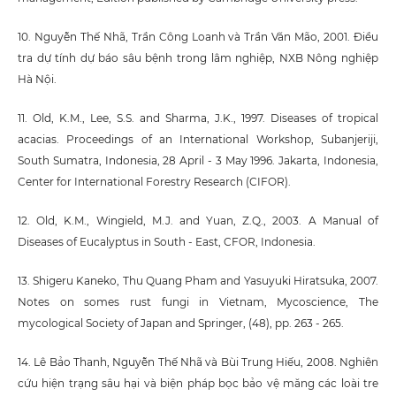
10. Nguyễn Thế Nhã, Trần Công Loanh và Trần Văn Mão, 2001. Điều
tra dự tính dự báo sâu bệnh trong lâm nghiệp, NXB Nông nghiệp
Hà Nội.
11. Old, K.M., Lee, S.S. and Sharma, J.K., 1997. Diseases of tropical
acacias. Proceedings of an International Workshop, Subanjeriji,
South Sumatra, Indonesia, 28 April - 3 May 1996. Jakarta, Indonesia,
Center for International Forestry Research (CIFOR).
12. Old, K.M., Wingield, M.J. and Yuan, Z.Q., 2003. A Manual of
Diseases of Eucalyptus in South - East, CFOR, Indonesia.
13. Shigeru Kaneko, Thu Quang Pham and Yasuyuki Hiratsuka, 2007.
Notes on somes rust fungi in Vietnam, Mycoscience, The
mycological Society of Japan and Springer, (48), pp. 263 - 265.
14. Lê Bảo Thanh, Nguyễn Thế Nhã và Bùi Trung Hiếu, 2008. Nghiên
cứu hiện trạng sâu hại và biện pháp bọc bảo vệ măng các loài tre