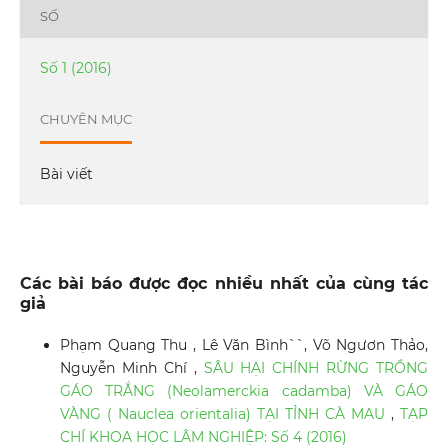
SỐ
Số 1 (2016)
CHUYÊN MỤC
Bài viết
Các bài báo được đọc nhiều nhất của cùng tác
giả
Phạm Quang Thu , Lê Văn Bình``, Võ Ngươn Thảo,
Nguyễn Minh Chí ,
SÂU HẠI CHÍNH RỪNG TRỒNG
GÁO TRẮNG (Neolamerckia cadamba) VÀ GÁO
VÀNG ( Nauclea orientalia) TẠI TỈNH CÀ MAU
,
TẠP
CHÍ KHOA HỌC LÂM NGHIỆP: Số 4 (2016)