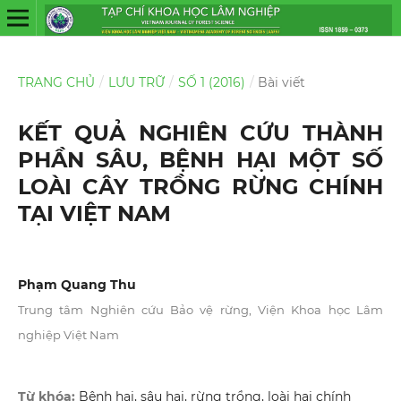
TRANG CHỦ
/
LƯU TRỮ
/
SỐ 1 (2016)
/
Bài viết
KẾT QUẢ NGHIÊN CỨU THÀNH
PHẦN SÂU, BỆNH HẠI MỘT SỐ
LOÀI CÂY TRỒNG RỪNG CHÍNH
TẠI VIỆT NAM
Phạm Quang Thu
Trung tâm Nghiên cứu Bảo vệ rừng, Viện Khoa học Lâm
nghiệp Việt Nam
Từ khóa:
Bệnh hại, sâu hại, rừng trồng, loài hại chính