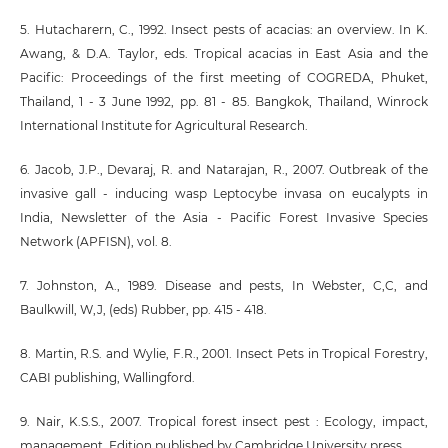
5. Hutacharern, C., 1992. Insect pests of acacias: an overview. In K.
Awang, & D.A. Taylor, eds. Tropical acacias in East Asia and the
Pacific: Proceedings of the first meeting of COGREDA, Phuket,
Thailand, 1 - 3 June 1992, pp. 81 - 85. Bangkok, Thailand, Winrock
International Institute for Agricultural Research.
6. Jacob, J.P., Devaraj, R. and Natarajan, R., 2007. Outbreak of the
invasive gall - inducing wasp Leptocybe invasa on eucalypts in
India, Newsletter of the Asia - Pacific Forest Invasive Species
Network (APFISN), vol. 8.
7. Johnston, A., 1989. Disease and pests, In Webster, C,C, and
Baulkwill, W,J, (eds) Rubber, pp. 415 - 418.
8. Martin, R.S. and Wylie, F.R., 2001. Insect Pets in Tropical Forestry,
CABI publishing, Wallingford.
9. Nair, K.S.S., 2007. Tropical forest insect pest : Ecology, impact,
management, Edition published by Cambridge University press.