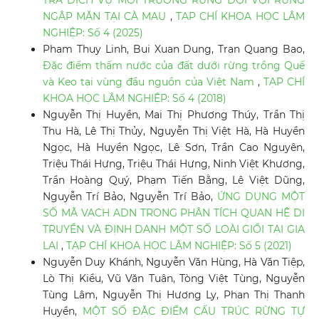
TRẢ DỊCH VỤ MÔI TRƯỜNG RỪNG ĐỐI VỚI RỪNG
NGẬP MẶN TẠI CÀ MAU
,
TẠP CHÍ KHOA HỌC LÂM
NGHIỆP: Số 4 (2025)
Pham Thuy Linh, Bui Xuan Dung, Tran Quang Bao,
Đặc điểm thấm nước của đất dưới rừng trồng Quế
và Keo tại vùng đầu nguồn của Việt Nam
,
TẠP CHÍ
KHOA HỌC LÂM NGHIỆP: Số 4 (2018)
Nguyễn Thị Huyền, Mai Thị Phương Thúy, Trần Thị
Thu Hà, Lê Thị Thủy, Nguyễn Thị Việt Hà, Hà Huyền
Ngọc, Hà Huyền Ngọc, Lê Sơn, Trần Cao Nguyên,
Triệu Thái Hưng, Triệu Thái Hưng, Ninh Việt Khương,
Trần Hoàng Quý, Phạm Tiến Bằng, Lê Việt Dũng,
Nguyễn Trí Bảo, Nguyễn Trí Bảo,
ỨNG DỤNG MỘT
SỐ MÃ VẠCH ADN TRONG PHÂN TÍCH QUAN HỆ DI
TRUYỀN VÀ ĐỊNH DANH MỘT SỐ LOÀI GIỔI TẠI GIA
LAI
,
TẠP CHÍ KHOA HỌC LÂM NGHIỆP: Số 5 (2021)
Nguyễn Duy Khánh, Nguyễn Văn Hùng, Hà Văn Tiệp,
Lò Thị Kiều, Vũ Văn Tuân, Tòng Việt Tùng, Nguyễn
Tùng Lâm, Nguyễn Thị Hương Ly, Phan Thị Thanh
Huyền,
MỘT SỐ ĐẶC ĐIỂM CẤU TRÚC RỪNG TỰ