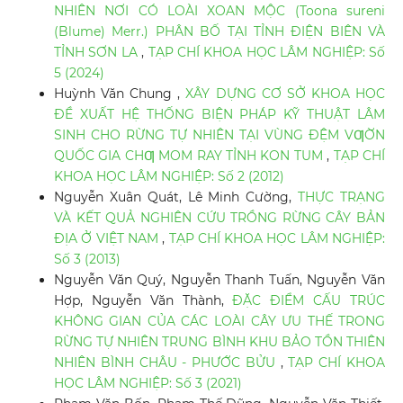
NHIÊN NƠI CÓ LOÀI XOAN MỘC (Toona sureni
(Blume) Merr.) PHÂN BỐ TẠI TỈNH ĐIỆN BIÊN VÀ
TỈNH SƠN LA
,
TẠP CHÍ KHOA HỌC LÂM NGHIỆP: Số
5 (2024)
Huỳnh Văn Chung ,
XÂY DỰNG CƠ SỞ KHOA HỌC
ĐỀ XUẤT HỆ THỐNG BIỆN PHÁP KỸ THUẬT LÂM
SINH CHO RỪNG TỰ NHIÊN TẠI VÙNG ĐỆM VƢỜN
QUỐC GIA CHƢ MOM RAY TỈNH KON TUM
,
TẠP CHÍ
KHOA HỌC LÂM NGHIỆP: Số 2 (2012)
Nguyễn Xuân Quát, Lê Minh Cường,
THỰC TRẠNG
VÀ KẾT QUẢ NGHIÊN CỨU TRỒNG RỪNG CÂY BẢN
ĐỊA Ở VIỆT NAM
,
TẠP CHÍ KHOA HỌC LÂM NGHIỆP:
Số 3 (2013)
Nguyễn Văn Quý, Nguyễn Thanh Tuấn, Nguyễn Văn
Hợp, Nguyễn Văn Thành,
ĐẶC ĐIỂM CẤU TRÚC
KHÔNG GIAN CỦA CÁC LOÀI CÂY ƯU THẾ TRONG
RỪNG TỰ NHIÊN TRUNG BÌNH KHU BẢO TỒN THIÊN
NHIÊN BÌNH CHÂU - PHƯỚC BỬU
,
TẠP CHÍ KHOA
HỌC LÂM NGHIỆP: Số 3 (2021)