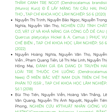
THÂM CANH TRE NGỌT (Dendrocalamus brandisii
(Munro) Kurz) Đ Ể LẤY MĂNG TẠI CẦU HAI, PHÚ
THỌ
,
TẠP CHÍ KHOA HỌC LÂM NGHIỆP: Số 6 (2020)
Nguyễn Thị Trịnh, Nguyễn Bảo Ngọc, Nguyễn Trọng
Nghĩa, Nguyễn Văn Thọ,
NGHIÊN CỨU TÍNH CHẤT
CƠ, VẬT LÝ VÀ KHẢ NĂNG GIA CÔNG GỖ DẺ CAU (
Quercus platycalyx Hickel & A. Camus ) PHỤC VỤ
CHẾ BIẾN
,
TẠP CHÍ KHOA HỌC LÂM NGHIỆP: Số 6
(2022)
Nguyễn Hoàng Nghĩa, Nguyễn Văn Thọ, Nguyễn
Viễn , Phạm Quang Tiến, Lê Thị Mai Linh, Nguyễn Thị
Hồng Mai,
ĐÁNH GIÁ ĐA DẠNG DI TRUYỀN HAI
LOÀI TRE THUỘC CHI LUỒNG (Dendrocalamus
Nees) Ở MIỀN BẮC VIỆT NAM DỰA TRÊN CHỈ THỊ
PHÂN TỬ ISSR
,
TẠP CHÍ KHOA HỌC LÂM NGHIỆP:
Số 1 (2018)
Bùi Thọ Tiến, Nguyễn Viễn, Hoàng Văn Thắng, Lê
Văn Quang, Nguyễn Thị Ánh Nguyệt, Nguyễn Tiên
Phong,
NGHIÊN CỨU KỸTHUẬT NHÂN GIỐNG VÙ