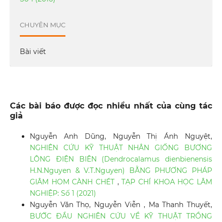
CHUYÊN MỤC
Bài viết
Các bài báo được đọc nhiều nhất của cùng tác
giả
Nguyễn Anh Dũng, Nguyễn Thị Ánh Nguyệt,
NGHIÊN CỨU KỸ THUẬT NHÂN GIỐNG BƯƠNG
LÔNG ĐIỆN BIÊN (Dendrocalamus dienbienensis
H.N.Nguyen & V.T.Nguyen) BẰNG PHƯƠNG PHÁP
GIÂM HOM CÀNH CHÉT
,
TẠP CHÍ KHOA HỌC LÂM
NGHIỆP: Số 1 (2021)
Nguyễn Văn Thọ, Nguyễn Viễn , Ma Thanh Thuyết,
BƯỚC ĐẦU NGHIÊN CỨU VỀ KỸ THUẬT TRỒNG