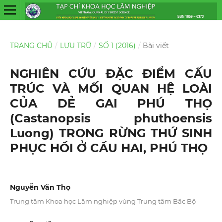
TRANG CHỦ
/
LƯU TRỮ
/
SỐ 1 (2016)
/
Bài viết
NGHIÊN CỨU ĐẶC ĐIỂM CẤU
TRÚC VÀ MỐI QUAN HỆ LOÀI
CỦA DẺ GAI PHÚ THỌ
(Castanopsis phuthoensis
Luong) TRONG RỪNG THỨ SINH
PHỤC HỒI Ở CẦU HAI, PHÚ THỌ
Nguyễn Văn Thọ
Trung tâm Khoa học Lâm nghiệp vùng Trung tâm Bắc Bộ