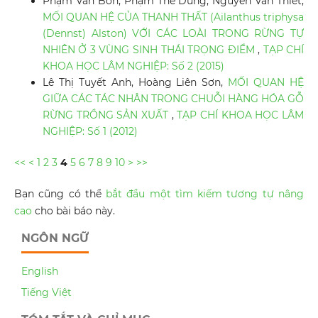
Phạm Văn Bốn, Phạm Thế Dũng, Nguyễn Văn Thiết,
MỐI QUAN HỆ CỦA THANH THẤT (Ailanthus triphysa
(Dennst) Alston) VỚI CÁC LOÀI TRONG RỪNG TỰ
NHIÊN Ở 3 VÙNG SINH THÁI TRỌNG ĐIỂM
,
TẠP CHÍ
KHOA HỌC LÂM NGHIỆP: Số 2 (2015)
Lê Thị Tuyết Anh, Hoàng Liên Sơn,
MỐI QUAN HỆ
GIỮA CÁC TÁC NHÂN TRONG CHUỖI HÀNG HÓA GỖ
RỪNG TRỒNG SẢN XUẤT
,
TẠP CHÍ KHOA HỌC LÂM
NGHIỆP: Số 1 (2012)
<<
<
1
2
3
4
5
6
7
8
9
10
>
>>
Bạn cũng có thể
bắt đầu một tìm kiếm tương tự nâng
cao
cho bài báo này.
NGÔN NGỮ
English
Tiếng Việt