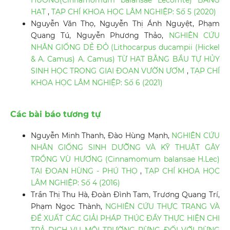
HƯƠNG(Cinnamomum balansae Lecomte) BẰNG
HẠT
,
TẠP CHÍ KHOA HỌC LÂM NGHIỆP: Số 5 (2020)
Nguyễn Văn Thọ, Nguyễn Thị Ánh Nguyệt, Phạm
Quang Tú, Nguyễn Phương Thảo,
NGHIÊN CỨU
NHÂN GIỐNG DẺ ĐỎ (Lithocarpus ducampii (Hickel
& A. Camus) A. Camus) TỪ HẠT BẰNG BẦU TỰ HỦY
SINH HỌC TRONG GIAI ĐOẠN VƯỜN ƯƠM
,
TẠP CHÍ
KHOA HỌC LÂM NGHIỆP: Số 6 (2021)
Các bài báo tương tự
Nguyễn Minh Thanh, Đào Hùng Mạnh,
NGHIÊN CỨU
NHÂN GIỐNG SINH DƯỠNG VÀ KỸ THUẬT GÂY
TRỒNG VÙ HƯƠNG (Cinnamomum balansae H.Lec)
TẠI ĐOAN HÙNG - PHÚ THỌ
,
TẠP CHÍ KHOA HỌC
LÂM NGHIỆP: Số 4 (2016)
Trần Thị Thu Hà, Đoàn Đình Tam, Trương Quang Trí,
Phạm Ngọc Thành,
NGHIÊN CỨU THỰC TRẠNG VÀ
ĐỀ XUẤT CÁC GIẢI PHÁP THÚC ĐẨY THỰC HIỆN CHI