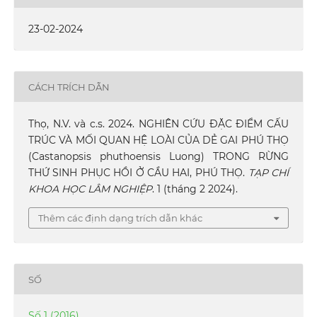
23-02-2024
CÁCH TRÍCH DẪN
Thọ, N.V. và c.s. 2024. NGHIÊN CỨU ĐẶC ĐIỂM CẤU
TRÚC VÀ MỐI QUAN HỆ LOÀI CỦA DẺ GAI PHÚ THỌ
(Castanopsis phuthoensis Luong) TRONG RỪNG
THỨ SINH PHỤC HỒI Ở CẦU HAI, PHÚ THỌ.
TẠP CHÍ
KHOA HỌC LÂM NGHIỆP
. 1 (tháng 2 2024).
Thêm các định dạng trích dẫn khác
SỐ
Số 1 (2016)