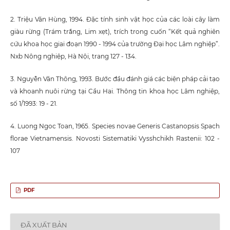
2. Triệu Văn Hùng, 1994. Đặc tính sinh vật học của các loài cây làm
giàu rừng (Trám trắng, Lim xẹt), trích trong cuốn “Kết quả nghiên
cứu khoa học giai đoạn 1990 - 1994 của trường Đại học Lâm nghiệp”.
Nxb Nông nghiệp, Hà Nội, trang 127 - 134.
3. Nguyễn Văn Thông, 1993. Bước đầu đánh giá các biện pháp cải tạo
và khoanh nuôi rừng tại Cầu Hai. Thông tin khoa học Lâm nghiệp,
số 1/1993: 19 - 21.
4. Luong Ngoc Toan, 1965. Species novae Generis Castanopsis Spach
florae Vietnamensis. Novosti Sistematiki Vysshchikh Rastenii: 102 -
107
PDF
ĐÃ XUẤT BẢN