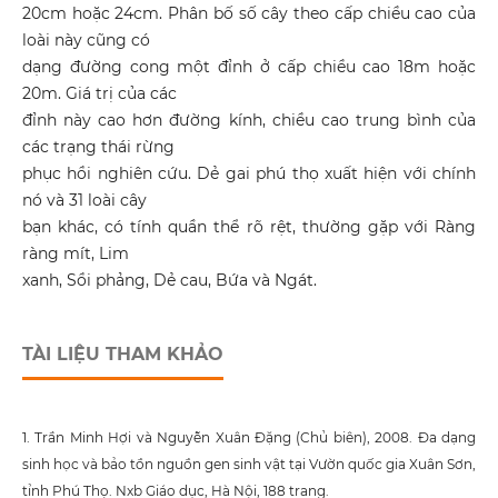
20cm hoặc 24cm. Phân bố số cây theo cấp chiều cao của
loài này cũng có
dạng đường cong một đỉnh ở cấp chiều cao 18m hoặc
20m. Giá trị của các
đỉnh này cao hơn đường kính, chiều cao trung bình của
các trạng thái rừng
phục hồi nghiên cứu. Dẻ gai phú thọ xuất hiện với chính
nó và 31 loài cây
bạn khác, có tính quần thể rõ rệt, thường gặp với Ràng
ràng mít, Lim
xanh, Sồi phảng, Dẻ cau, Bứa và Ngát.
TÀI LIỆU THAM KHẢO
1. Trần Minh Hợi và Nguyễn Xuân Đặng (Chủ biên), 2008. Đa dạng
sinh học và bảo tồn nguồn gen sinh vật tại Vườn quốc gia Xuân Sơn,
tỉnh Phú Thọ. Nxb Giáo dục, Hà Nội, 188 trang.