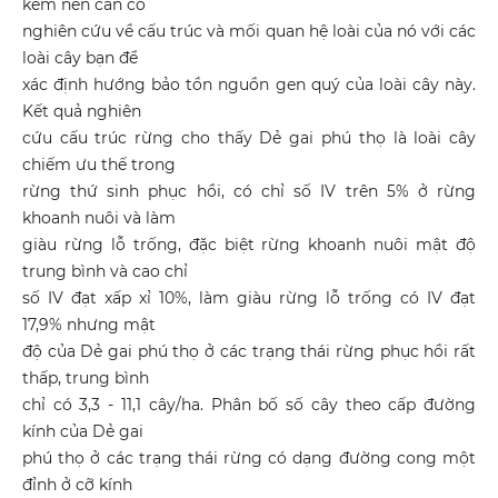
kém nên cần có
nghiên cứu về cấu trúc và mối quan hệ loài của nó với các
loài cây bạn để
xác định hướng bảo tồn nguồn gen quý của loài cây này.
Kết quả nghiên
cứu cấu trúc rừng cho thấy Dẻ gai phú thọ là loài cây
chiếm ưu thế trong
rừng thứ sinh phục hồi, có chỉ số IV trên 5% ở rừng
khoanh nuôi và làm
giàu rừng lỗ trống, đặc biệt rừng khoanh nuôi mật độ
trung bình và cao chỉ
số IV đạt xấp xỉ 10%, làm giàu rừng lỗ trống có IV đạt
17,9% nhưng mật
độ của Dẻ gai phú thọ ở các trạng thái rừng phục hồi rất
thấp, trung bình
chỉ có 3,3 - 11,1 cây/ha. Phân bố số cây theo cấp đường
kính của Dẻ gai
phú thọ ở các trạng thái rừng có dạng đường cong một
đỉnh ở cỡ kính