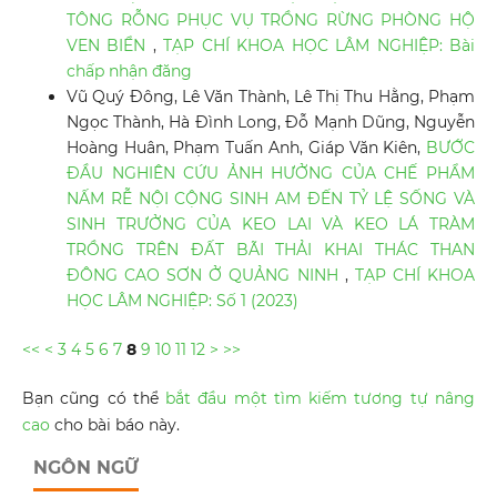
TÔNG RỖNG PHỤC VỤ TRỒNG RỪNG PHÒNG HỘ
VEN BIỂN
,
TẠP CHÍ KHOA HỌC LÂM NGHIỆP: Bài
chấp nhận đăng
Vũ Quý Đông, Lê Văn Thành, Lê Thị Thu Hằng, Phạm
Ngọc Thành, Hà Đình Long, Đỗ Mạnh Dũng, Nguyễn
Hoàng Huân, Phạm Tuấn Anh, Giáp Văn Kiên,
BƯỚC
ĐẦU NGHIÊN CỨU ẢNH HƯỞNG CỦA CHẾ PHẨM
NẤM RỄ NỘI CỘNG SINH AM ĐẾN TỶ LỆ SỐNG VÀ
SINH TRƯỞNG CỦA KEO LAI VÀ KEO LÁ TRÀM
TRỒNG TRÊN ĐẤT BÃI THẢI KHAI THÁC THAN
ĐÔNG CAO SƠN Ở QUẢNG NINH
,
TẠP CHÍ KHOA
HỌC LÂM NGHIỆP: Số 1 (2023)
<<
<
3
4
5
6
7
8
9
10
11
12
>
>>
Bạn cũng có thể
bắt đầu một tìm kiếm tương tự nâng
cao
cho bài báo này.
NGÔN NGỮ