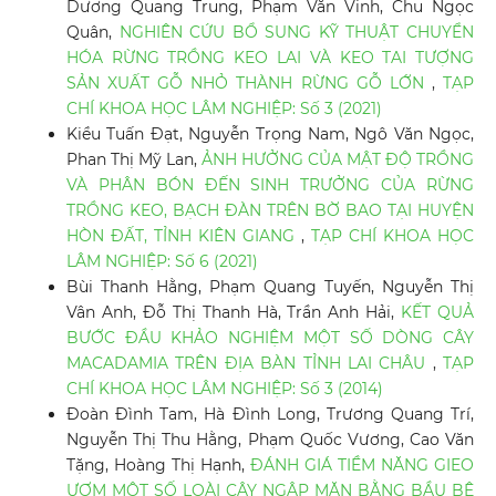
Dương Quang Trung, Phạm Văn Vinh, Chu Ngọc
Quân,
NGHIÊN CỨU BỔ SUNG KỸ THUẬT CHUYỂN
HÓA RỪNG TRỒNG KEO LAI VÀ KEO TAI TƯỢNG
SẢN XUẤT GỖ NHỎ THÀNH RỪNG GỖ LỚN
,
TẠP
CHÍ KHOA HỌC LÂM NGHIỆP: Số 3 (2021)
Kiều Tuấn Đạt, Nguyễn Trọng Nam, Ngô Văn Ngọc,
Phan Thị Mỹ Lan,
ẢNH HƯỞNG CỦA MẬT ĐỘ TRỒNG
VÀ PHÂN BÓN ĐẾN SINH TRƯỞNG CỦA RỪNG
TRỒNG KEO, BẠCH ĐÀN TRÊN BỜ BAO TẠI HUYỆN
HÒN ĐẤT, TỈNH KIÊN GIANG
,
TẠP CHÍ KHOA HỌC
LÂM NGHIỆP: Số 6 (2021)
Bùi Thanh Hằng, Phạm Quang Tuyến, Nguyễn Thị
Vân Anh, Đỗ Thị Thanh Hà, Trần Anh Hải,
KẾT QUẢ
BƯỚC ĐẦU KHẢO NGHIỆM MỘT SỐ DÒNG CÂY
MACADAMIA TRÊN ĐỊA BÀN TỈNH LAI CHÂU
,
TẠP
CHÍ KHOA HỌC LÂM NGHIỆP: Số 3 (2014)
Đoàn Đình Tam, Hà Đình Long, Trương Quang Trí,
Nguyễn Thị Thu Hằng, Phạm Quốc Vương, Cao Văn
Tặng, Hoàng Thị Hạnh,
ĐÁNH GIÁ TIỀM NĂNG GIEO
ƯƠM MỘT SỐ LOÀI CÂY NGẬP MẶN BẰNG BẦU BÊ