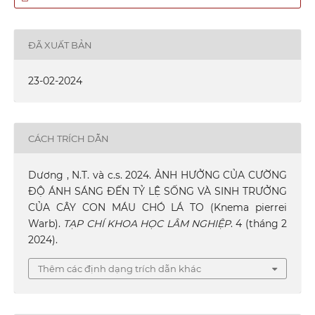
ĐÃ XUẤT BẢN
23-02-2024
CÁCH TRÍCH DẪN
Dương , N.T. và c.s. 2024. ẢNH HƯỞNG CỦA CƯỜNG
ĐỘ ÁNH SÁNG ĐẾN TỶ LỆ SỐNG VÀ SINH TRƯỞNG
CỦA CÂY CON MÁU CHÓ LÁ TO (Knema pierrei
Warb).
TẠP CHÍ KHOA HỌC LÂM NGHIỆP
. 4 (tháng 2
2024).
Thêm các định dạng trích dẫn khác