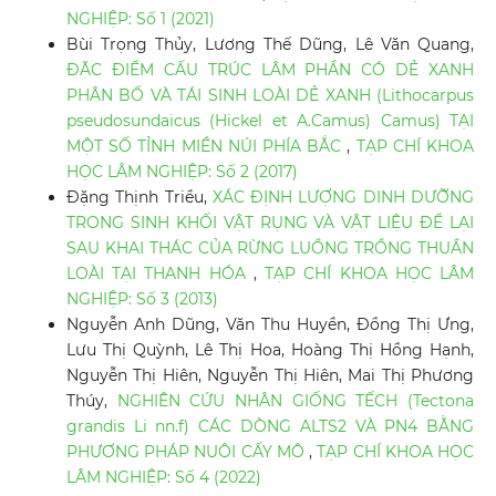
NGHIỆP: Số 1 (2021)
Bùi Trọng Thủy, Lương Thế Dũng, Lê Văn Quang,
ĐẶC ĐIỂM CẤU TRÚC LÂM PHẦN CÓ DẺ XANH
PHÂN BỐ VÀ TÁI SINH LOÀI DẺ XANH (Lithocarpus
pseudosundaicus (Hickel et A.Camus) Camus) TẠI
MỘT SỐ TỈNH MIỀN NÚI PHÍA BẮC
,
TẠP CHÍ KHOA
HỌC LÂM NGHIỆP: Số 2 (2017)
Đặng Thịnh Triều,
XÁC ĐỊNH LƯỢNG DINH DƯỠNG
TRONG SINH KHỐI VẬT RỤNG VÀ VẬT LIỆU ĐỂ LẠI
SAU KHAI THÁC CỦA RỪNG LUỒNG TRỒNG THUẦN
LOÀI TẠI THANH HÓA
,
TẠP CHÍ KHOA HỌC LÂM
NGHIỆP: Số 3 (2013)
Nguyễn Anh Dũng, Văn Thu Huyền, Đồng Thị Ưng,
Lưu Thị Quỳnh, Lê Thị Hoa, Hoàng Thị Hồng Hạnh,
Nguyễn Thị Hiên, Nguyễn Thị Hiên, Mai Thị Phương
Thúy,
NGHIÊN CỨU NHÂN GIỐNG TẾCH (Tectona
grandis Li nn.f) CÁC DÒNG ALTS2 VÀ PN4 BẰNG
PHƯƠNG PHÁP NUÔI CẤY MÔ
,
TẠP CHÍ KHOA HỌC
LÂM NGHIỆP: Số 4 (2022)