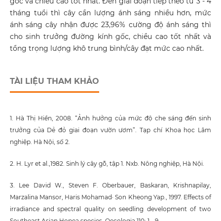
gốc và chiều cao tốt nhất. Đến giai đoạn tiếp theo từ 3 - 4
tháng tuổi thì cây cần lượng ánh sáng nhiều hơn, mức
ánh sáng cây nhận được 23,96% cường độ ánh sáng thì
cho sinh trưởng đường kính gốc, chiều cao tốt nhất và
tổng trọng lượng khô trung bình/cây đạt mức cao nhất.
TÀI LIỆU THAM KHẢO
1. Hà Thị Hiền, 2008. “Ảnh hưởng của mức độ che sáng đến sinh
trưởng của Dẻ đỏ giai đoạn vườn ươm”. Tạp chí Khoa học Lâm
nghiệp. Hà Nội, số 2.
2. H. Lyr et al.,1982. Sinh lý cây gỗ, tập 1. Nxb. Nông nghiệp, Hà Nội.
3. Lee David W., Steven F. Oberbauer, Baskaran, Krishnapilay,
Marzalina Mansor, Haris Mohamad· Son Kheong Yap., 1997. Effects of
irradiance and spectral quality on seedling development of two
Southeast Asian Hopea species, Oecologia 110: 1 - 9.