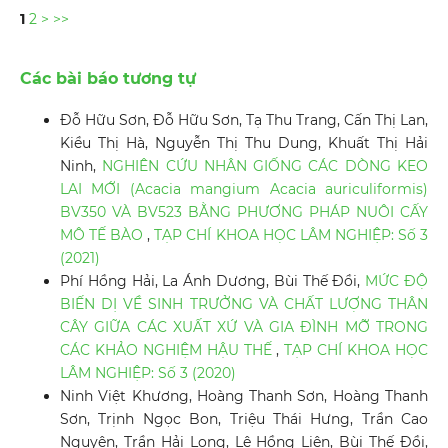
1
2
>
>>
Các bài báo tương tự
Đỗ Hữu Sơn, Đỗ Hữu Sơn, Tạ Thu Trang, Cấn Thị Lan,
Kiều Thị Hà, Nguyễn Thị Thu Dung, Khuất Thị Hải
Ninh,
NGHIÊN CỨU NHÂN GIỐNG CÁC DÒNG KEO
LAI MỚI (Acacia mangium Acacia auriculiformis)
BV350 VÀ BV523 BẰNG PHƯƠNG PHÁP NUÔI CẤY
MÔ TẾ BÀO
,
TẠP CHÍ KHOA HỌC LÂM NGHIỆP: Số 3
(2021)
Phí Hồng Hải, La Ánh Dương, Bùi Thế Đồi,
MỨC ĐỘ
BIẾN DỊ VỀ SINH TRƯỞNG VÀ CHẤT LƯỢNG THÂN
CÂY GIỮA CÁC XUẤT XỨ VÀ GIA ĐÌNH MỠ TRONG
CÁC KHẢO NGHIỆM HẬU THẾ
,
TẠP CHÍ KHOA HỌC
LÂM NGHIỆP: Số 3 (2020)
Ninh Việt Khương, Hoàng Thanh Sơn, Hoàng Thanh
Sơn, Trịnh Ngọc Bon, Triệu Thái Hưng, Trần Cao
Nguyên, Trần Hải Long, Lê Hồng Liên, Bùi Thế Đồi,