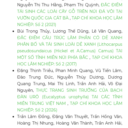
Nguyễn Thị Thu Hằng, Phạm Thị Quỳnh,
ĐẶC ĐIỂM
TÁI SINH CÁC LOÀI CÂY GỖ TRÊN NÚI ĐÁ VÔI TẠI
VƯỜN QUỐC GIA CÁT BÀ
,
TẠP CHÍ KHOA HỌC LÂM
NGHIỆP: Số 2 (2021)
Bùi Trọng Thủy, Lương Thế Dũng, Lê Văn Quang,
ĐẶC ĐIỂM CẤU TRÚC LÂM PHẦN CÓ DẺ XANH
PHÂN BỐ VÀ TÁI SINH LOÀI DẺ XANH (Lithocarpus
pseudosundaicus (Hickel et A.Camus) Camus) TẠI
MỘT SỐ TỈNH MIỀN NÚI PHÍA BẮC
,
TẠP CHÍ KHOA
HỌC LÂM NGHIỆP: Số 2 (2017)
Đặng Thịnh Triều, Phan Minh Quang, Vũ Tiến Lâm,
Đào Trung Đức, Nguyễn Thùy Dương, Dương
Quang Trung, Mai Thị Linh, Trần Anh Hải, Võ Đại
Nguyên,
THỰC TRẠNG SINH TRƯỞNG CỦA BẠCH
ĐÀN URÔ (Eucalyptus urophylla) TẠI CÁC TỈNH
MIỀN TRUNG VIỆT NAM
,
TẠP CHÍ KHOA HỌC LÂM
NGHIỆP: Số 2 (2026)
Trần Lâm Đồng, Đặng Văn Thuyết, Trần Hồng Vân,
Hoàng Thị Nhung, Hoàng Văn Thành, Trần Anh Hải,