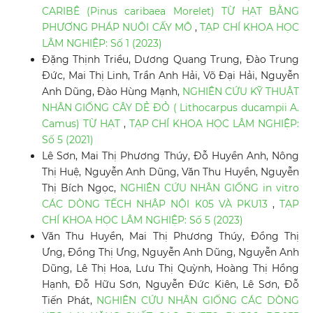
CARIBÊ (Pinus caribaea Morelet) TỪ HẠT BẰNG
PHƯƠNG PHÁP NUÔI CẤY MÔ
,
TẠP CHÍ KHOA HỌC
LÂM NGHIỆP: Số 1 (2023)
Đặng Thịnh Triều, Dương Quang Trung, Đào Trung
Đức, Mai Thị Linh, Trần Anh Hải, Võ Đại Hải, Nguyễn
Anh Dũng, Đào Hùng Mạnh,
NGHIÊN CỨU KỸ THUẬT
NHÂN GIỐNG CÂY DẺ ĐỎ ( Lithocarpus ducampii A.
Camus) TỪ HẠT
,
TẠP CHÍ KHOA HỌC LÂM NGHIỆP:
Số 5 (2021)
Lê Sơn, Mai Thị Phương Thúy, Đỗ Huyền Anh, Nông
Thị Huệ, Nguyễn Anh Dũng, Văn Thu Huyền, Nguyễn
Thị Bích Ngọc,
NGHIÊN CỨU NHÂN GIỐNG in vitro
CÁC DÒNG TẾCH NHẬP NỘI K05 VÀ PKU13
,
TẠP
CHÍ KHOA HỌC LÂM NGHIỆP: Số 5 (2023)
Văn Thu Huyền, Mai Thị Phương Thúy, Đồng Thị
Ưng, Đồng Thị Ưng, Nguyễn Anh Dũng, Nguyễn Anh
Dũng, Lê Thị Hoa, Lưu Thị Quỳnh, Hoàng Thị Hồng
Hạnh, Đỗ Hữu Sơn, Nguyễn Đức Kiên, Lê Sơn, Đỗ
Tiến Phát,
NGHIÊN CỨU NHÂN GIỐNG CÁC DÒNG