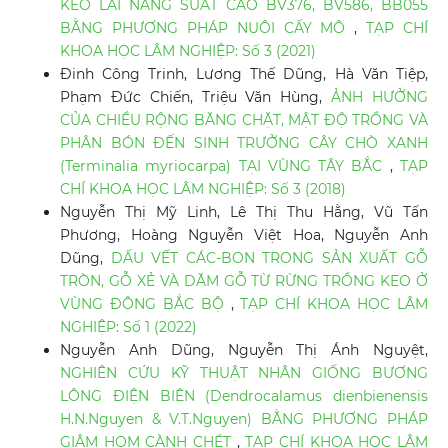
KEO LAI NĂNG SUẤT CAO BV376, BV586, BB055
BẰNG PHƯƠNG PHÁP NUÔI CẤY MÔ
,
TẠP CHÍ
KHOA HỌC LÂM NGHIỆP: Số 3 (2021)
Đinh Công Trinh, Lương Thế Dũng, Hà Văn Tiệp,
Phạm Đức Chiến, Triệu Văn Hùng,
ẢNH HƯỞNG
CỦA CHIỀU RỘNG BĂNG CHẶT, MẬT ĐỘ TRỒNG VÀ
PHÂN BÓN ĐẾN SINH TRƯỞNG CÂY CHÒ XANH
(Terminalia myriocarpa) TẠI VÙNG TÂY BẮC
,
TẠP
CHÍ KHOA HỌC LÂM NGHIỆP: Số 3 (2018)
Nguyễn Thị Mỹ Linh, Lê Thị Thu Hằng, Vũ Tấn
Phương, Hoàng Nguyễn Việt Hoa, Nguyễn Anh
Dũng,
DẤU VẾT CÁC-BON TRONG SẢN XUẤT GỖ
TRÒN, GỖ XẺ VÀ DĂM GỖ TỪ RỪNG TRỒNG KEO Ở
VÙNG ĐÔNG BẮC BỘ
,
TẠP CHÍ KHOA HỌC LÂM
NGHIỆP: Số 1 (2022)
Nguyễn Anh Dũng, Nguyễn Thị Ánh Nguyệt,
NGHIÊN CỨU KỸ THUẬT NHÂN GIỐNG BƯƠNG
LÔNG ĐIỆN BIÊN (Dendrocalamus dienbienensis
H.N.Nguyen & V.T.Nguyen) BẰNG PHƯƠNG PHÁP
GIÂM HOM CÀNH CHÉT
,
TẠP CHÍ KHOA HỌC LÂM