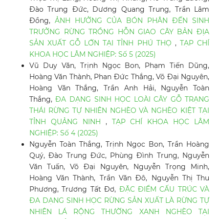
Đào Trung Đức, Dương Quang Trung, Trần Lâm
Đồng,
ẢNH HƯỞNG CỦA BÓN PHÂN ĐẾN SINH
TRƯỞNG RỪNG TRỒNG HỖN GIAO CÂY BẢN ĐỊA
SẢN XUẤT GỖ LỚN TẠI TỈNH PHÚ THỌ
,
TẠP CHÍ
KHOA HỌC LÂM NGHIỆP: Số 5 (2025)
Vũ Duy Văn, Trịnh Ngọc Bon, Phạm Tiến Dũng,
Hoàng Văn Thành, Phan Đức Thắng, Võ Đại Nguyên,
Hoàng Văn Thắng, Trần Anh Hải, Nguyễn Toàn
Thắng,
ĐA DẠNG SINH HỌC LOÀI CÂY GỖ TRẠNG
THÁI RỪNG TỰ NHIÊN NGHÈO VÀ NGHÈO KIỆT TẠI
TỈNH QUẢNG NINH
,
TẠP CHÍ KHOA HỌC LÂM
NGHIỆP: Số 4 (2025)
Nguyễn Toàn Thắng, Trịnh Ngọc Bon, Trần Hoàng
Quý, Đào Trung Đức, Phùng Đình Trung, Nguyễn
Văn Tuấn, Võ Đại Nguyên, Nguyễn Trọng Minh,
Hoàng Văn Thành, Trần Văn Đô, Nguyễn Thị Thu
Phương, Trương Tất Đơ,
ĐẶC ĐIỂM CẤU TRÚC VÀ
ĐA DẠNG SINH HỌC RỪNG SẢN XUẤT LÀ RỪNG TỰ
NHIÊN LÁ RỘNG THƯỜNG XANH NGHÈO TẠI