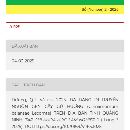
PDF
ĐÃ XUẤT BẢN
04-03-2025
CÁCH TRÍCH DẪN
Dương, Q.T. và c.s. 2025. ĐA DẠNG DI TRUYỀN
NGUỒN GEN CÂY GÙ HƯƠNG (Cinnamomum
balansae Lecomte) TRÊN ĐỊA BÀN TỈNH QUẢNG
NINH.
TẠP CHÍ KHOA HỌC LÂM NGHIỆP
. 2 (tháng 3
2025). DOI:https://doi.org/10.70169/VJFS.1025.