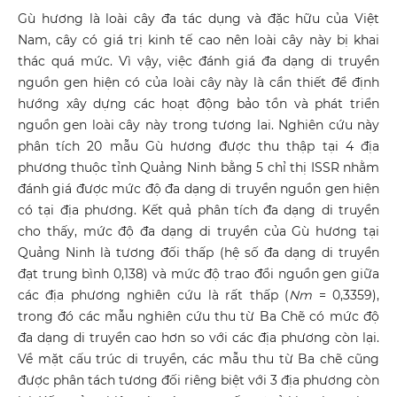
Gù hương là loài cây đa tác dụng và đặc hữu của Việt
Nam, cây có giá trị kinh tế cao nên loài cây này bị khai
thác quá mức. Vì vậy, việc đánh giá đa dạng di truyền
nguồn gen hiện có của loài cây này là cần thiết để định
hướng xây dựng các hoạt động bảo tồn và phát triển
nguồn gen loài cây này trong tương lai. Nghiên cứu này
phân tích 20 mẫu Gù hương được thu thập tại 4 địa
phương thuộc tỉnh Quảng Ninh bằng 5 chỉ thị ISSR nhằm
đánh giá được mức độ đa dạng di truyền nguồn gen hiện
có tại địa phương. Kết quả phân tích đa dạng di truyền
cho thấy, mức độ đa dạng di truyền của Gù hương tại
Quảng Ninh là tương đối thấp (hệ số đa dạng di truyền
đạt trung bình 0,138) và mức độ trao đổi nguồn gen giữa
các địa phương nghiên cứu là rất thấp (
Nm
= 0,3359),
trong đó các mẫu nghiên cứu thu từ Ba Chẽ có mức độ
đa dạng di truyền cao hơn so với các địa phương còn lại.
Về mặt cấu trúc di truyền, các mẫu thu từ Ba chẽ cũng
được phân tách tương đối riêng biệt với 3 địa phương còn