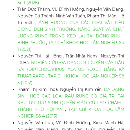
Số 1 (2026)
Trần Đức Thành, Vũ Đình Hưởng, Nguyễn Văn Đăng,
Nguyễn Cơ Thành, Ninh Văn Tuấn, Phạm Thị Mận, Hồ
Tố Việt ,
ẢNH HƯỞNG CỦA CÁC LOẠI VẬT LIỆU
GIỐNG ĐẾN SINH TRƯỞNG, NĂNG SUẤT VÀ CHẤT
LƯỢNG RỪNG TRỒNG KEO LAI TẠI ĐỒNG PHÚ -
BÌNH PHƯỚC
,
TẠP CHÍ KHOA HỌC LÂM NGHIỆP: Số
1 (2021)
Nguyễn Thị Hải Hồng , Trần Nhật Nam , Nguyễn Thị
Lệ Hà,
NGHIÊN CỨU ĐA DẠNG DI TRUYỀN CÂY DẦU
RÁI (DIPTEROCARPUS ALATUS ROXB.) BẰNG KỸ
THUẬT RAPD
,
TẠP CHÍ KHOA HỌC LÂM NGHIỆP: Số
3 (2012)
Phạm Thị Kim Thoa, Nguyễn Thị Kim Yến,
ĐA DẠNG
SINH HỌC CÁC LOÀI RAU RỪNG CÓ GIÁ TRỊ TẠI
KHU DỰ TRỮ SINH QUYỂN ĐẢO CÙ LAO CHÀM -
THÀNH PHỐ HỘI AN
,
TẠP CHÍ KHOA HỌC LÂM
NGHIỆP: Số 4 (2013)
Nguyễn Văn Lưu, Vũ Đình Hưởng, Kiều Mạnh Hà,
Nguyễn Văn Đăng, Ninh Văn Tuấn, Nguyễn Thị