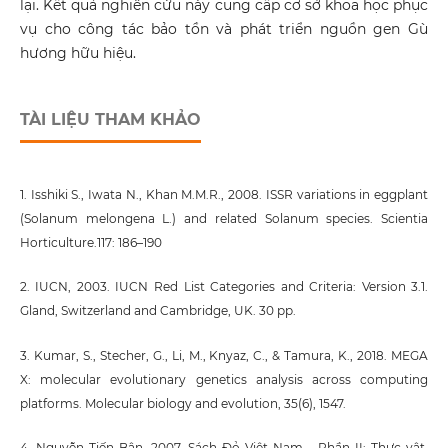
lại. Kết quả nghiên cứu này cung cấp cơ sở khoa học phục
vụ cho công tác bảo tồn và phát triển nguồn gen Gù
hương hữu hiệu.
TÀI LIỆU THAM KHẢO
1. Isshiki S., Iwata N., Khan M.M.R., 2008. ISSR variations in eggplant
(Solanum melongena L.) and related Solanum species. Scientia
Horticulture.117: 186–190
2. IUCN, 2003. IUCN Red List Categories and Criteria: Version 3.1.
Gland, Switzerland and Cambridge, UK. 30 pp.
3. Kumar, S., Stecher, G., Li, M., Knyaz, C., & Tamura, K., 2018. MEGA
X: molecular evolutionary genetics analysis across computing
platforms. Molecular biology and evolution, 35(6), 1547.
4. Nguyễn Tiến Bân, 2007. Sách Đỏ Việt Nam - Phần II: Thực vật,