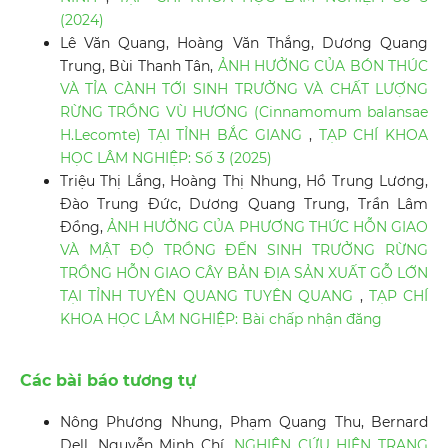
(2024)
Lê Văn Quang, Hoàng Văn Thắng, Dương Quang
Trung, Bùi Thanh Tân,
ẢNH HƯỞNG CỦA BÓN THÚC
VÀ TỈA CÀNH TỚI SINH TRƯỞNG VÀ CHẤT LƯỢNG
RỪNG TRỒNG VÙ HƯƠNG (Cinnamomum balansae
H.Lecomte) TẠI TỈNH BẮC GIANG
,
TẠP CHÍ KHOA
HỌC LÂM NGHIỆP: Số 3 (2025)
Triệu Thị Lắng, Hoàng Thị Nhung, Hồ Trung Lương,
Đào Trung Đức, Dương Quang Trung, Trần Lâm
Đồng,
ẢNH HƯỞNG CỦA PHƯƠNG THỨC HỖN GIAO
VÀ MẬT ĐỘ TRỒNG ĐẾN SINH TRƯỞNG RỪNG
TRỒNG HỖN GIAO CÂY BẢN ĐỊA SẢN XUẤT GỖ LỚN
TẠI TỈNH TUYÊN QUANG TUYÊN QUANG
,
TẠP CHÍ
KHOA HỌC LÂM NGHIỆP: Bài chấp nhận đăng
Các bài báo tương tự
Nông Phương Nhung, Phạm Quang Thu, Bernard
Dell, Nguyễn Minh Chí,
NGHIÊN CỨU HIỆN TRẠNG