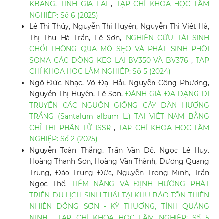
KBANG, TỈNH GIA LAI
,
TẠP CHÍ KHOA HỌC LÂM
NGHIỆP: Số 6 (2025)
Lê Thị Thủy, Nguyễn Thị Huyền, Nguyễn Thị Việt Hà,
Thị Thu Hà Trần, Lê Sơn,
NGHIÊN CỨU TÁI SINH
CHỒI THÔNG QUA MÔ SẸO VÀ PHÁT SINH PHÔI
SOMA CÁC DÒNG KEO LAI BV350 VÀ BV376
,
TẠP
CHÍ KHOA HỌC LÂM NGHIỆP: Số 5 (2024)
Ngô Đức Nhạc, Võ Đại Hải, Nguyễn Công Phương,
Nguyễn Thị Huyền, Lê Sơn,
ĐÁNH GIÁ ĐA DẠNG DI
TRUYỀN CÁC NGUỒN GIỐNG CÂY ĐÀN HƯƠNG
TRẮNG (Santalum album L.) TẠI VIỆT NAM BẰNG
CHỈ THỊ PHÂN TỬ ISSR
,
TẠP CHÍ KHOA HỌC LÂM
NGHIỆP: Số 2 (2025)
Nguyễn Toàn Thắng, Trần Văn Đô, Ngọc Lê Huy,
Hoàng Thanh Sơn, Hoàng Văn Thành, Dương Quang
Trung, Đào Trung Đức, Nguyễn Trọng Minh, Trần
Ngọc Thể,
TIỀM NĂNG VÀ ĐỊNH HƯỚNG PHÁT
TRIỂN DU LỊCH SINH THÁI TẠI KHU BẢO TỒN THIÊN
NHIÊN ĐỒNG SƠN - KỲ THƯỢNG, TỈNH QUẢNG
NINH
,
TẠP CHÍ KHOA HỌC LÂM NGHIỆP: Số 5