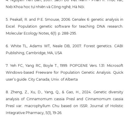
Nxb Khoa học tự nhiên và Công nghệ, Hà Nội.
5. Peakall, R. and P.E. Smouse, 2006. Genalex 6: genetic analysis in
Excel. Population genetic software for teaching DNA research.
Molecular Ecology Notes, 6(1): p. 288-295.
6. White TL, Adams WT, Neale DB, 2007. Forest genetics. CABI
Publishing, Cambridge, MA, USA
7. Yeh FC, Yang RC, Boyle T., 1999. POPGENE Vers. 1.31: Microsoft
Windows-based Freeware for Population Genetic Analysis. Quick
user’s guide. City Canada; Univ. of Alberta
8. Zheng, Z., Xu, D., Yang, Q., & Gao, H., 2024. Genetic diversity
analysis of Cinnamomum cassia Presl and Cinnamomum cassia
Presl var. macrophyllum Chu based on ISSR. Journal of Holistic
Integrative Pharmacy, 5(1), 19-26.