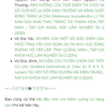
Thương,
ẢNH HƯỞNG CỦA THỜI ĐIỂM TỈA CHỒI VÀ
SỐ CHỒI ĐỂ LẠI ĐẾN SINH TRƯỞNG VÀ NĂNG SUẤT
RỪNG TRÀM LÁ DÀI (Melaleuca leucadendra L.) TÁI
SINH SAU KHAI THÁC TRẮNG TẠI THẠNH HÓA, TÂY
NINH
,
TẠP CHÍ KHOA HỌC LÂM NGHIỆP: Số 2
(2026)
Võ Đại Hải,
NGHIÊN CỨU MỘT SỐ ĐẶC ĐIỂM CẤU
TRÚC TẦNG CÂY CAO RỪNG IIA TẠI KHU VỰC RỪNG
PHÒNG HỘ YÊN LẬP, TỈNH QUẢNG NINH
,
TẠP CHÍ
KHOA HỌC LÂM NGHIỆP: Số 3 (2014)
Vũ Đức Bình,
NGHIÊN CỨU TUYỂN CHỌN CÂY TRỘI
GỤ LAU (Sindora tonkinensis A. Chev. Ex K. & S. S.
Larsen) TẠI MỘT SỐ TỈNH DUYÊN HẢI MIỀN TRUNG
,
TẠP CHÍ KHOA HỌC LÂM NGHIỆP: Số 2 (2024)
<<
<
5
6
7
8
9
10
11
12
13
14
>
>>
Bạn cũng có thể
bắt đầu một tìm kiếm tương tự nâng
cao
cho bài báo này.