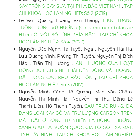
GÂY TRỒNG CÂY SƯA TẠI PHÍA BẮC VIỆT NAM
,
TẠP
CHÍ KHOA HỌC LÂM NGHIỆP: Số 2 (2019)
Lê Văn Quang, Hoàng Văn Thắng,
THỰC TRẠNG
TRỒNG RỪNG VÙ HƯƠNG (Cinnamomum balansae
H.Lec) Ở MỘT SỐ TỈNH PHÍA BẮC
,
TẠP CHÍ KHOA
HỌC LÂM NGHIỆP: Số 4 (2023)
Nguyễn Đắc Mạnh, Tạ Tuyết Nga , Nguyễn Hải Ha,
Lưu Quang Vinh, Phùng Thị Tuyến, Nguyễn Thị Bích
Hảo , Trần Thị Hương ,
ẢNH HƯỞNG CỦA HOẠT
ĐỘNG DU LỊCH SINH THÁI ĐẾN ĐỘNG VẬT HOANG
DÃ TRONG CÁC KHU BẢO TỒN
,
TẠP CHÍ KHOA
HỌC LÂM NGHIỆP: Số 3 (2017)
Nguyễn Minh Cảnh, Tô Quang, Mạc Văn Chăm,
Nguyễn Thị Minh Hải, Nguyễn Thị Thu, Đặng Lê
Thanh Liên, Hồ Thanh Tuyền,
CẤU TRÚC RỪNG, ĐA
DẠNG LOÀI CÂY GỖ VÀ TRỮ LƯỢNG CARBON TRÊN
MẶT ĐẤT Ở RỪNG TỰ NHIÊN LÁ RỘNG THƯỜNG
XANH GIÀU TẠI VƯỜN QUỐC GIA LÒ GÒ - XA MÁT,
TỈNH TÂY NINH
,
TẠP CHÍ KHOA HỌC LÂM NGHIỆP: