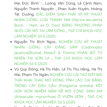
Mai Đức Bình``, Lương Văn Dũng, Lê Cảnh Nam,
Nguyễn Thanh Nguyên , Phan Xuân Huyên, Hoàng
Tất Dương,
ĐẶC ĐIỂM SINH THÁI VÀ KỸ THUẬT
NHÂN GIỐNG LOÀI THANH MAI (Myrica esculenta
Buch. - Ham. ex D. Don) BẰNG PHƯƠNG PHÁP
NUÔI CẤY MÔ TẠI LÂM ĐỒNG
,
TẠP CHÍ KHOA HỌC
LÂM NGHIỆP: Số 6 (2021)
Nguyễn Thị Bích Ngọc,
NGHIÊN CỨU KỸ THUẬT
NHÂN GIỐNG CÂY ĐẲNG SÂM (Codonopsis
javanica(Blume) Hook.F & Thoms) PHÂN BỐ TỰ
NHIÊN TẠI SƠN LA
,
TẠP CHÍ KHOA HỌC LÂM
NGHIỆP: Số 6 (2021)
Vũ Quý Đông, Hà Thị Hiền, Lê Thị Thu Hằng, Hà Thị
Mai, Phạm Thị Ngân,
NGHIÊN CỨU CẢI TẠO ĐẤT BÃI
THẢI KHAI THÁC MỎ ĐỒNG TỈNH LÀO CAI BẰNG
TRỒNG CÂY ĐẬU DẦU (Pongamia pinnata) KẾT
HỢP BÓN NHIỄM NẤM RỄ NỘI CỘNG SINH AM
(Arbuscular mycorrhiza) Ở VƯỜN ƯƠM
,
TẠP CHÍ
KHOA HỌC LÂM NGHIỆP: Số 5 (2021)