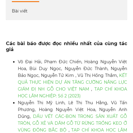
Bài viết
Các bài báo được đọc nhiều nhất của cùng tác
giả
Võ Đại Hải, Phạm Đức Chiến, Hoàng Nguyễn Việt
Hoa, Bùi Duy Ngọc, Nguyễn Đức Thành, Nguyễn
Bảo Ngọc, Nguyễn Tử Kim , Vũ Thị Hồng Thắm,
KẾT
QUẢ THỰC HIỆN DỰ ÁN TĂNG CƯỜNG NĂNG LỰC
GIÁM ĐỊ NH GỖ CHO VIỆT NAM
,
TẠP CHÍ KHOA
HỌC LÂM NGHIỆP: Số 2 (2023)
Nguyễn Thị Mỹ Linh, Lê Thị Thu Hằng, Vũ Tấn
Phương, Hoàng Nguyễn Việt Hoa, Nguyễn Anh
Dũng,
DẤU VẾT CÁC-BON TRONG SẢN XUẤT GỖ
TRÒN, GỖ XẺ VÀ DĂM GỖ TỪ RỪNG TRỒNG KEO Ở
VÙNG ĐÔNG BẮC BỘ
,
TẠP CHÍ KHOA HỌC LÂM