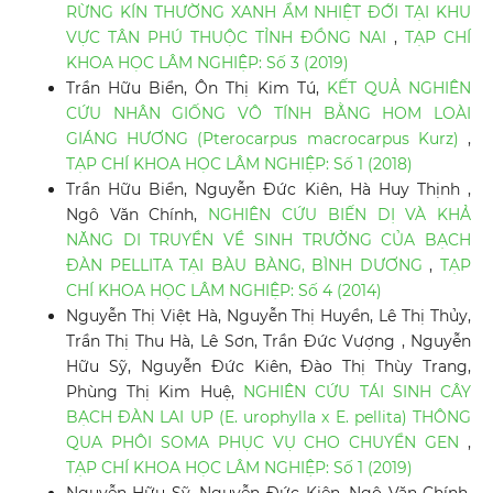
RỪNG KÍN THƯỜNG XANH ẨM NHIỆT ĐỚI TẠI KHU
VỰC TÂN PHÚ THUỘC TỈNH ĐỒNG NAI
,
TẠP CHÍ
KHOA HỌC LÂM NGHIỆP: Số 3 (2019)
Trần Hữu Biển, Ôn Thị Kim Tú,
KẾT QUẢ NGHIÊN
CỨU NHÂN GIỐNG VÔ TÍNH BẰNG HOM LOÀI
GIÁNG HƯƠNG (Pterocarpus macrocarpus Kurz)
,
TẠP CHÍ KHOA HỌC LÂM NGHIỆP: Số 1 (2018)
Trần Hữu Biển, Nguyễn Đức Kiên, Hà Huy Thịnh ,
Ngô Văn Chính,
NGHIÊN CỨU BIẾN DỊ VÀ KHẢ
NĂNG DI TRUYỀN VỀ SINH TRƯỞNG CỦA BẠCH
ĐÀN PELLITA TẠI BÀU BÀNG, BÌNH DƯƠNG
,
TẠP
CHÍ KHOA HỌC LÂM NGHIỆP: Số 4 (2014)
Nguyễn Thị Việt Hà, Nguyễn Thị Huyền, Lê Thị Thủy,
Trần Thị Thu Hà, Lê Sơn, Trần Đức Vượng , Nguyễn
Hữu Sỹ, Nguyễn Đức Kiên, Đào Thị Thùy Trang,
Phùng Thị Kim Huệ,
NGHIÊN CỨU TÁI SINH CÂY
BẠCH ĐÀN LAI UP (E. urophylla x E. pellita) THÔNG
QUA PHÔI SOMA PHỤC VỤ CHO CHUYỂN GEN
,
TẠP CHÍ KHOA HỌC LÂM NGHIỆP: Số 1 (2019)