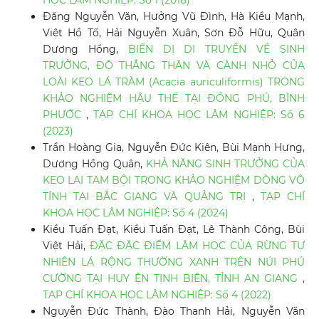
HỌC LÂM NGHIỆP: Số 1 (2018)
Đăng Nguyễn Văn, Hưởng Vũ Đình, Hà Kiều Mạnh,
Việt Hồ Tố, Hải Nguyễn Xuân, Sơn Đỗ Hữu, Quân
Dương Hồng,
BIẾN DỊ DI TRUYỀN VỀ SINH
TRƯỞNG, ĐỘ THẲNG THÂN VÀ CÀNH NHỎ CỦA
LOÀI KEO LÁ TRÀM (Acacia auriculiformis) TRONG
KHẢO NGHIỆM HẬU THẾ TẠI ĐỒNG PHÚ, BÌNH
PHƯỚC
,
TẠP CHÍ KHOA HỌC LÂM NGHIỆP: Số 6
(2023)
Trần Hoàng Gia, Nguyễn Đức Kiên, Bùi Mạnh Hưng,
Dương Hồng Quân,
KHẢ NĂNG SINH TRƯỞNG CỦA
KEO LAI TAM BỘI TRONG KHẢO NGHIỆM DÒNG VÔ
TÍNH TẠI BẮC GIANG VÀ QUẢNG TRỊ
,
TẠP CHÍ
KHOA HỌC LÂM NGHIỆP: Số 4 (2024)
Kiều Tuấn Đạt, Kiều Tuấn Đạt, Lê Thành Công, Bùi
Việt Hải,
ĐẶC ĐẶC ĐIỂM LÂM HỌC CỦA RỪNG TỰ
NHIÊN LÁ RỘNG THƯỜNG XANH TRÊN NÚI PHÚ
CƯỜNG TẠI HUY ỆN TỊNH BIÊN, TỈNH AN GIANG
,
TẠP CHÍ KHOA HỌC LÂM NGHIỆP: Số 4 (2022)
Nguyễn Đức Thành, Đào Thanh Hải, Nguyễn Văn