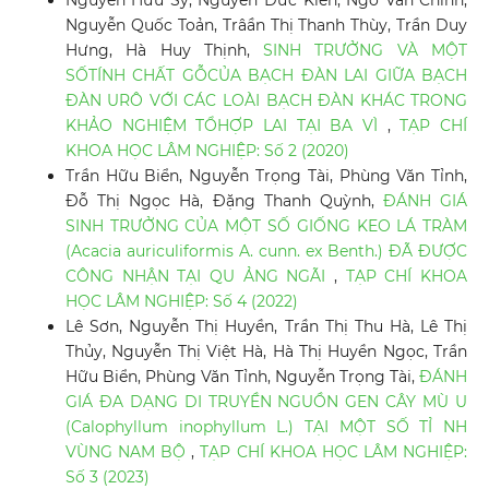
Nguyễn Hữu Sỹ, Nguyễn Đức Kiên, Ngô Văn Chính,
Nguyễn Quốc Toản, Trâần Thị Thanh Thùy, Trần Duy
Hưng, Hà Huy Thịnh,
SINH TRƯỞNG VÀ MỘT
SỐTÍNH CHẤT GỖCỦA BẠCH ĐÀN LAI GIỮA BẠCH
ĐÀN URÔ VỚI CÁC LOÀI BẠCH ĐÀN KHÁC TRONG
KHẢO NGHIỆM TỔHỢP LAI TẠI BA VÌ
,
TẠP CHÍ
KHOA HỌC LÂM NGHIỆP: Số 2 (2020)
Trần Hữu Biển, Nguyễn Trọng Tài, Phùng Văn Tỉnh,
Đỗ Thị Ngọc Hà, Đặng Thanh Quỳnh,
ĐÁNH GIÁ
SINH TRƯỞNG CỦA MỘT SỐ GIỐNG KEO LÁ TRÀM
(Acacia auriculiformis A. cunn. ex Benth.) ĐÃ ĐƯỢC
CÔNG NHẬN TẠI QU ẢNG NGÃI
,
TẠP CHÍ KHOA
HỌC LÂM NGHIỆP: Số 4 (2022)
Lê Sơn, Nguyễn Thị Huyền, Trần Thị Thu Hà, Lê Thị
Thủy, Nguyễn Thị Việt Hà, Hà Thị Huyền Ngọc, Trần
Hữu Biển, Phùng Văn Tỉnh, Nguyễn Trọng Tài,
ĐÁNH
GIÁ ĐA DẠNG DI TRUYỀN NGUỒN GEN CÂY MÙ U
(Calophyllum inophyllum L.) TẠI MỘT SỐ TỈ NH
VÙNG NAM BỘ
,
TẠP CHÍ KHOA HỌC LÂM NGHIỆP:
Số 3 (2023)