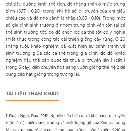
chỉ tiêu đường kính, thể tích, độ thẳng thân ở mức trung
bình (0,17 - 0,20) trong khi hệ số di truyền của chỉ tiêu
chiều cao và độ nhỏ cành là thấp (0,05 - 0,10). Trong một
số gia đình sinh trưởng ở nhóm trung bình vẫn tồn tại cá
thể sinh trưởng tốt, do đó chọn lọc cá thể tốt có ý nghĩa
thiết thực trong công tác cải thiện giống cây rừng. Ở 20
tháng tuổi, khảo nghiệm đã xuất hiện sự cạnh tranh về
sinh trưởng giữa các cá thể trong gia đình; do đó, khảo
nghiệm hậu thế cần được tỉa thưa di truyền lần 1 (cắt 1
trong 3 cây) dần chuyển hoá sang vườn giống thế hệ 2 để
cung cấp hạt giống trong tương lai.
TÀI LIỆU THAM KHẢO
1. Đoàn Ngọc Dao, 2012. Nghiên cứu biến dị và khả năng di truyền
một số đặc điểm sinh trưởng và chất lượng gỗ của Keo tai tượng
(Acacia mangium) làm cơ sở cho chọn giống. Luận án tiến sỹ Nông