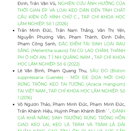
Định, Trần Văn Vũ,
NGHIÊN CỨU ẢNH HƯỞNG CỦA
THỜI GIAN ÉP VÀ LOẠI KEO DÁN ĐẾN TÍNH CHẤT
CẤU KIỆN GỖ HÌNH CHỮ C
,
TẠP CHÍ KHOA HỌC
LÂM NGHIỆP: Số 1 (2026)
Trần Minh Đức, Trần Nam Thắng, Văn Thị Yến,
Nguyễn Phương Văn, Phạm Thành, Đinh Diễn,
Phạm Công Sanh,
ĐẶC ĐIỂM TÁI SINH LOÀI RAU
SẮNG (Melientha suavis) TẠI CÙ LAO CHÀM, THÀNH
PH Ố HỘI AN, T Ỉ NH QUẢNG NAM
,
TẠP CHÍ KHOA
HỌC LÂM NGHIỆP: Số 6 (2022)
Lê Văn Bình, Phạm Quang Thu,
SÂU ĐO (Biston
suppressaria Guenée) - MỐI ĐE DỌA MỚI CHO
RỪNG TRỒNG KEO TAI TƯỢNG (Acacia mangium)
TẠI VIỆT NAM
,
TẠP CHÍ KHOA HỌC LÂM NGHIỆP: Số
1 (2016)
Võ Ngươn Thảo, Phạm Minh Đức, Phạm Minh Đức,
Trần Khánh Hiệu, Huỳnh Phan Khánh Bình``,
ĐÁNH
GIÁ KHẢ NĂNG SINH TRƯỞNG RỪNG TRỒNG HỖN
GIAO KEO LAI, KEO LÁ TRÀM VÀ TRÀM LÁ DÀI