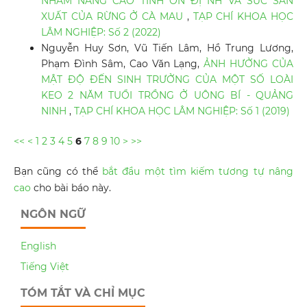
NHẰM NÂNG CAO TÍNH ỔN ĐỊ NH VÀ SỨC SẢN
XUẤT CỦA RỪNG Ở CÀ MAU
,
TẠP CHÍ KHOA HỌC
LÂM NGHIỆP: Số 2 (2022)
Nguyễn Huy Sơn, Vũ Tiến Lâm, Hồ Trung Lương,
Phạm Đình Sâm, Cao Văn Lạng,
ẢNH HƯỞNG CỦA
MẬT ĐỘ ĐẾN SINH TRƯỞNG CỦA MỘT SỐ LOÀI
KEO 2 NĂM TUỔI TRỒNG Ở UÔNG BÍ - QUẢNG
NINH
,
TẠP CHÍ KHOA HỌC LÂM NGHIỆP: Số 1 (2019)
<<
<
1
2
3
4
5
6
7
8
9
10
>
>>
Bạn cũng có thể
bắt đầu một tìm kiếm tương tự nâng
cao
cho bài báo này.
NGÔN NGỮ
English
Tiếng Việt
TÓM TẮT VÀ CHỈ MỤC