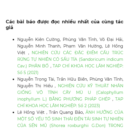
Các bài báo được đọc nhiều nhất của cùng tác
giả
Nguyễn Kiên Cường, Phùng Văn Tỉnh, Võ Đại Hải,
Nguyễn Minh Thanh, Phạm Văn Hường, Lê Hồng
Việt ,
NGHIÊN CỨU CÁC ĐẶC ĐIỂM CẤU TRÚC
RỪNG TỰ NHIÊN CÓ SẤU TÍA (Sandoricum indicum
Cav.) PHÂN BỐ
,
TẠP CHÍ KHOA HỌC LÂM NGHIỆP:
Số 5 (2021)
Nguyễn Trọng Tài, Trần Hữu Biển, Phùng Văn Tỉnh,
Nguyễn Thị Hiếu ,
NGHIÊN CỨU KỸ THUẬT NHÂN
GIỐNG VÔ TÍNH CÂY MÙ U (Calophyllum
inophyllum L.) BẰNG PHƯƠNG PHÁP GHÉP
,
TẠP
CHÍ KHOA HỌC LÂM NGHIỆP: Số 2 (2023)
Lê Hồng Việt , Trần Quang Bảo,
ẢNH HƯỞNG CỦA
MỘT SỐ YẾU TỐ SINH THÁI ĐẾN TÁI SINH TỰ NHIÊN
CỦA SẾN MỦ (Shorea roxburghii G.Don) TRONG