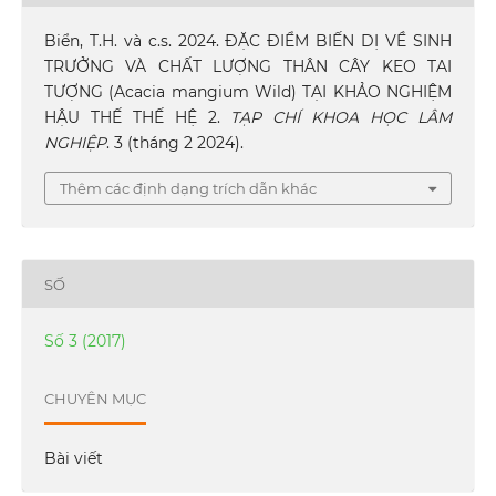
Biển, T.H. và c.s. 2024. ĐẶC ĐIỂM BIẾN DỊ VỀ SINH
TRƯỞNG VÀ CHẤT LƯỢNG THÂN CÂY KEO TAI
TƯỢNG (Acacia mangium Wild) TẠI KHẢO NGHIỆM
HẬU THẾ THẾ HỆ 2.
TẠP CHÍ KHOA HỌC LÂM
NGHIỆP
. 3 (tháng 2 2024).
Thêm các định dạng trích dẫn khác
SỐ
Số 3 (2017)
CHUYÊN MỤC
Bài viết