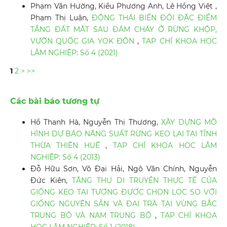
Phạm Văn Hường, Kiều Phương Anh, Lê Hồng Việt ,
Phạm Thị Luận,
ĐỘNG THÁI BIẾN ĐỔI ĐẶC ĐIỂM
TẦNG ĐẤT MẶT SAU ĐÁM CHÁY Ở RỪNG KHỘP,
VƯỜN QUỐC GIA YOK ĐÔN
,
TẠP CHÍ KHOA HỌC
LÂM NGHIỆP: Số 4 (2021)
1
2
>
>>
Các bài báo tương tự
Hồ Thanh Hà, Nguyễn Thị Thương,
XÂY DỰNG MÔ
HÌNH DỰ BÁO NĂNG SUẤT RỪNG KEO LAI TẠI TỈNH
THỪA THIÊN HUẾ
,
TẠP CHÍ KHOA HỌC LÂM
NGHIỆP: Số 4 (2013)
Đỗ Hữu Sơn, Võ Đại Hải, Ngô Văn Chính, Nguyễn
Đức Kiên,
TĂNG THU DI TRUYỀN THỰC TẾ CỦA
GIỐNG KEO TAI TƯỢNG ĐƯỢC CHỌN LỌC SO VỚI
GIỐNG NGUYÊN SẢN VÀ ĐẠI TRÀ TẠI VÙNG BẮC
TRUNG BỘ VÀ NAM TRUNG BỘ
,
TẠP CHÍ KHOA