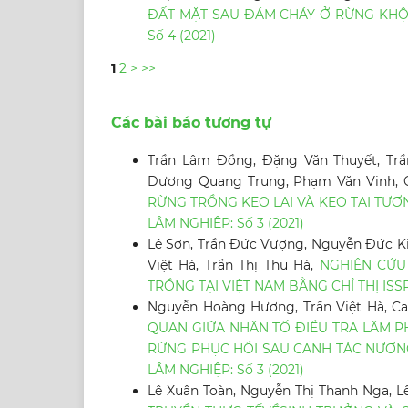
ĐẤT MẶT SAU ĐÁM CHÁY Ở RỪNG KH
Số 4 (2021)
1
2
>
>>
Các bài báo tương tự
Trần Lâm Đồng, Đặng Văn Thuyết, Trầ
Dương Quang Trung, Phạm Văn Vinh,
RỪNG TRỒNG KEO LAI VÀ KEO TAI TƯ
LÂM NGHIỆP: Số 3 (2021)
Lê Sơn, Trần Đức Vượng, Nguyễn Đức Kiê
Việt Hà, Trần Thị Thu Hà,
NGHIÊN CỨU
TRỒNG TẠI VIỆT NAM BẰNG CHỈ THỊ ISS
Nguyễn Hoàng Hương, Trần Việt Hà, Cao
QUAN GIỮA NHÂN TỐ ĐIỀU TRA LÂM PHẦ
RỪNG PHỤC HỒI SAU CANH TÁC NƯƠNG
LÂM NGHIỆP: Số 3 (2021)
Lê Xuân Toàn, Nguyễn Thị Thanh Nga, L