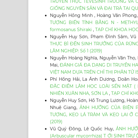
TRUYỀN THỰC TẾVỀSINH TRƯỞNG VÀ 
GIỐNG NGUYÊN SẢN VÀ ĐẠI TRÀ TẠI Q
Nguyễn Hồng Minh , Hoàng Văn Phong
TƯỢNG BIẾN TÍNH BẰNG N - METHY
formosanus Shiraki
,
TẠP CHÍ KHOA HỌC 
Nguyễn Huy Sơn, Phạm Đình Sâm, Vũ 
THỰC BÌ ĐẾN SINH TRƯỞNG CỦA RỪN
LÂM NGHIỆP: Số 1 (2019)
Nguyễn Hoàng Nghĩa, Nguyễn Văn Thọ, N
Mai,
ĐÁNH GIÁ ĐA DẠNG DI TRUYỀN HAI
VIỆT NAM DỰA TRÊN CHỈ THỊ PHÂN TỬ 
Phí Hồng Hải, La Ánh Dương, Doãn Hoà
ĐẶC ĐIỂM LÂM HỌC LOÀI SẾN MẬT ( Ma
NHIÊN XUÂN NHA, SƠN LA
,
TẠP CHÍ KH
Nguyễn Huy Sơn, Hồ Trung Lương, Hoàn
Nhuệ Giang,
ẢNH HƯỞNG CỦA BIỆN P
TƯỢNG, KEO LÁ TRÀM VÀ KEO LAI Ở
(2019)
Vũ Quý Đông, Lê Quốc Huy,
ẢNH HƯỞ
(Arbuscular mycorrhiza) T ỚI SINH 