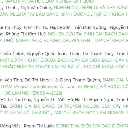
)
,
TẠP CHÍ KHOA HỌC LÂM NGHIỆP: Số 1 (2018)
uy Thịnh , Ngô Văn Chính,
NGHIÊN CỨU BIẾN DỊ VÀ KHẢ NĂNG
ĐÀN PELLITA TẠI BÀU BÀNG, BÌNH DƯƠNG
,
TẠP CHÍ KHOA 
Lê Thị Thủy, Trần Thị Thu Hà, Lê Sơn, Trần Đức Vượng , Nguyễn
ng, Phùng Thị Kim Huệ,
NGHIÊN CỨU TÁI SINH CÂY BẠCH ĐÀN
NG QUA PHÔI SOMA PHỤC VỤ CHO CHUYỂN GEN
,
TẠP CHÍ KHOA 
 Văn Chính, Nguyễn Quốc Toản, Trâần Thị Thanh Thùy, Trần
 MỘT SỐTÍNH CHẤT GỖCỦA BẠCH ĐÀN LAI GIỮA BẠCH ĐÀN 
 KHẢO NGHIỆM TỔHỢP LAI TẠI BA VÌ
,
TẠP CHÍ KHOA HỌC 
ng Văn Tỉnh, Đỗ Thị Ngọc Hà, Đặng Thanh Quỳnh,
ĐÁNH GIÁ S
M (Acacia auriculiformis A. cunn. ex Benth.) ĐÃ ĐƯỢC 
 HỌC LÂM NGHIỆP: Số 4 (2022)
 Hà, Lê Thị Thủy, Nguyễn Thị Việt Hà, Hà Thị Huyền Ngọc, Trần
Tài,
ĐÁNH GIÁ ĐA DẠNG DI TRUYỀN NGUỒN GEN CÂY M
T SỐ TỈ NH VÙNG NAM BỘ
,
TẠP CHÍ KHOA HỌC LÂM NGHIỆP: S
Hồng Việt , Phạm Thị Luận,
ĐỘNG THÁI BIẾN ĐỔI ĐẶC ĐIỂM T