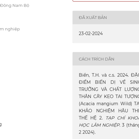
p Đông Nam Bộ
ĐÃ XUẤT BẢN
âm nghiệp
23-02-2024
CÁCH TRÍCH DẪN
Biển, T.H. và c.s. 2024. ĐẶ
ĐIỂM BIẾN DỊ VỀ SIN
TRƯỞNG VÀ CHẤT LƯỢN
THÂN CÂY KEO TAI TƯỢN
(Acacia mangium Wild) TẠ
KHẢO NGHIỆM HẬU TH
THẾ HỆ 2.
TẠP CHÍ KHO
g
HỌC LÂM NGHIỆP
. 3 (thán
2 2024).