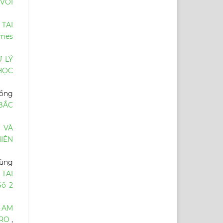
VỚI
TAI
mes
 LÝ
HỌC
Hồng
 BẮC
 VÀ
HIÊN
hùng
TAI
Số 2
 AM
URO
,