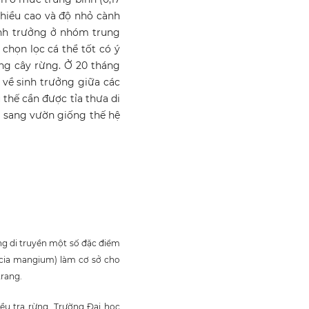
 chiều cao và độ nhỏ cành
 sinh trưởng ở nhóm trung
 chọn lọc cá thể tốt có ý
ống cây rừng. Ở 20 tháng
 về sinh trưởng giữa các
 thế cần được tỉa thưa di
oá sang vườn giống thế hệ
ng di truyền một số đặc điểm
acia mangium) làm cơ sở cho
trang.
iều tra rừng. Trường Đại học