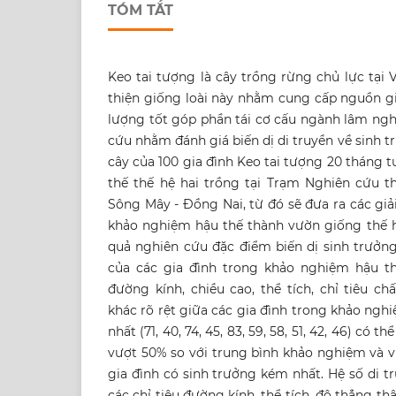
TÓM TẮT
Keo tai tượng là cây trồng rừng chủ lực tại 
thiện giống loài này nhằm cung cấp nguồn gi
lượng tốt góp phần tái cơ cấu ngành lâm ngh
cứu nhằm đánh giá biến dị di truyền về sinh 
cây của 100 gia đình Keo tai tượng 20 tháng 
thế thế hệ hai trồng tại Trạm Nghiên cứu 
Sông Mây - Đồng Nai, từ đó sẽ đưa ra các gi
khảo nghiệm hậu thế thành vườn giống thế hệ
quả nghiên cứu đặc điểm biến dị sinh trưởng
của các gia đình trong khảo nghiệm hậu th
đường kính, chiều cao, thể tích, chỉ tiêu ch
khác rõ rệt giữa các gia đình trong khảo ngh
nhất (71, 40, 74, 45, 83, 59, 58, 51, 42, 46) có t
vượt 50% so với trung bình khảo nghiệm và v
gia đình có sinh trưởng kém nhất. Hệ số di t
các chỉ tiêu đường kính, thể tích, độ thẳng th