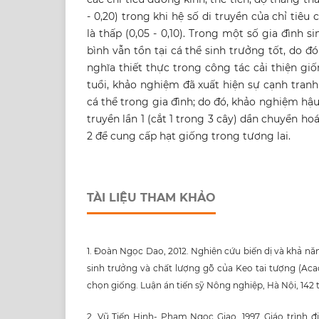
- 0,20) trong khi hệ số di truyền của chỉ tiêu
là thấp (0,05 - 0,10). Trong một số gia đình
bình vẫn tồn tại cá thể sinh trưởng tốt, do đó
nghĩa thiết thực trong công tác cải thiện gi
tuổi, khảo nghiệm đã xuất hiện sự cạnh tranh
cá thể trong gia đình; do đó, khảo nghiệm hậu
truyền lần 1 (cắt 1 trong 3 cây) dần chuyển h
2 để cung cấp hạt giống trong tương lai.
TÀI LIỆU THAM KHẢO
1. Đoàn Ngọc Dao, 2012. Nghiên cứu biến dị và khả nă
sinh trưởng và chất lượng gỗ của Keo tai tượng (Ac
chọn giống. Luận án tiến sỹ Nông nghiệp, Hà Nội, 142 
2. Vũ Tiến Hinh- Phạm Ngọc Giao, 1997. Giáo trình đ