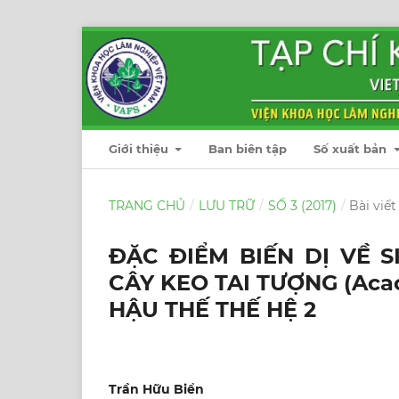
Giới thiệu
Ban biên tập
Số xuất bản
TRANG CHỦ
/
LƯU TRỮ
/
SỐ 3 (2017)
/
Bài viết
ĐẶC ĐIỂM BIẾN DỊ VỀ 
CÂY KEO TAI TƯỢNG (Aca
HẬU THẾ THẾ HỆ 2
Trần Hữu Biển