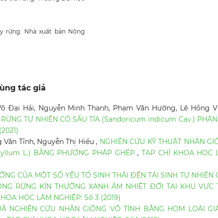
ây rừng. Nhà xuất bản Nông
ùng tác giả
õ Đại Hải, Nguyễn Minh Thanh, Phạm Văn Hường, Lê Hồng Vi
ỪNG TỰ NHIÊN CÓ SẤU TÍA (Sandoricum indicum Cav.) PHÂ
2021)
 Văn Tỉnh, Nguyễn Thị Hiếu ,
NGHIÊN CỨU KỸ THUẬT NHÂN GI
phyllum L.) BẰNG PHƯƠNG PHÁP GHÉP
,
TẠP CHÍ KHOA HỌC 
NG CỦA MỘT SỐ YẾU TỐ SINH THÁI ĐẾN TÁI SINH TỰ NHIÊN
TRONG RỪNG KÍN THƯỜNG XANH ẨM NHIỆT ĐỚI TẠI KHU VỰC
KHOA HỌC LÂM NGHIỆP: Số 3 (2019)
UẢ NGHIÊN CỨU NHÂN GIỐNG VÔ TÍNH BẰNG HOM LOÀI GI