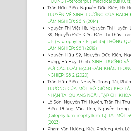
HƯƠNG (Pterocarpus macrocarpus Kurz
Trần Hữu Biển, Nguyễn Đức Kiên, Hà H
TRUYỀN VỀ SINH TRƯỞNG CỦA BẠCH 
LÂM NGHIỆP: Số 4 (2014)
Nguyễn Thị Việt Hà, Nguyễn Thị Huyền, 
Sỹ, Nguyễn Đức Kiên, Đào Thị Thùy Tra
UP (E. urophylla x E. pellita) THÔ
LÂM NGHIỆP: Số 1 (2019)
Nguyễn Hữu Sỹ, Nguyễn Đức Kiên, Ngô
Hưng, Hà Huy Thịnh,
SINH TRƯỞNG VÀ
VỚI CÁC LOÀI BẠCH ĐÀN KHÁC TRONG
NGHIỆP: Số 2 (2020)
Trần Hữu Biển, Nguyễn Trọng Tài, Phù
TRƯỞNG CỦA MỘT SỐ GIỐNG KEO LÁ TRÀ
NHẬN TẠI QU ẢNG NGÃI
,
TẠP CHÍ KHOA
Lê Sơn, Nguyễn Thị Huyền, Trần Thị Thu
Biển, Phùng Văn Tỉnh, Nguyễn Trọng 
(Calophyllum inophyllum L.) TẠI MỘ
(2023)
Phạm Văn Hường, Kiều Phương Anh, Lê 