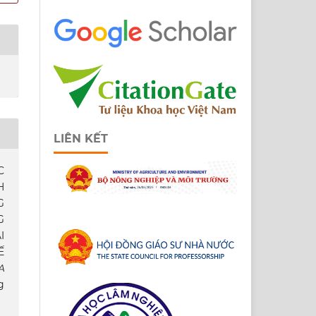
LIÊN KẾT
C
H
G
G
I
Ế
A
g