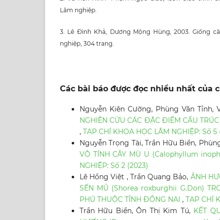
Lâm nghiệp.
3. Lê Đình Khả, Dương Mộng Hùng, 2003. Giống c
nghiệp, 304 trang.
Các bài báo được đọc nhiều nhất của c
Nguyễn Kiên Cường, Phùng Văn Tỉnh, V
NGHIÊN CỨU CÁC ĐẶC ĐIỂM CẤU TRÚC R
,
TẠP CHÍ KHOA HỌC LÂM NGHIỆP: Số 5 (
Nguyễn Trọng Tài, Trần Hữu Biển, Phùng
VÔ TÍNH CÂY MÙ U (Calophyllum ino
NGHIỆP: Số 2 (2023)
Lê Hồng Việt , Trần Quang Bảo,
ẢNH HƯỞ
SẾN MỦ (Shorea roxburghii G.Don) 
PHÚ THUỘC TỈNH ĐỒNG NAI
,
TẠP CHÍ 
Trần Hữu Biển, Ôn Thị Kim Tú,
KẾT Q