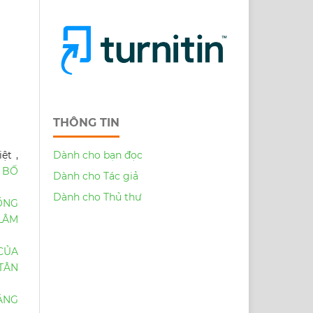
THÔNG TIN
Dành cho bạn đọc
ệt ,
N BỐ
Dành cho Tác giả
Dành cho Thủ thư
ỐNG
LÂM
 CỦA
 TÂN
ÁNG