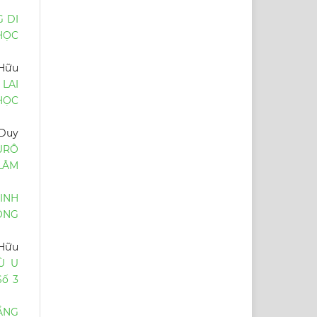
 DI
HỌC
 Hữu
 LAI
HỌC
 Duy
URÔ
LÂM
INH
CÔNG
 Hữu
Ù U
ố 3
ẦNG