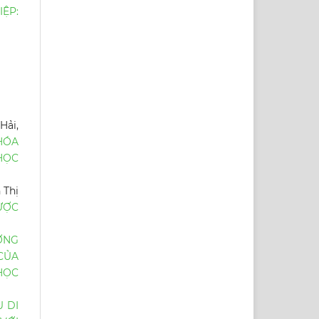
ỆP:
Hải,
HÓA
HỌC
 Thị
ƯỢC
ƠNG
 CỦA
HỌC
 DI