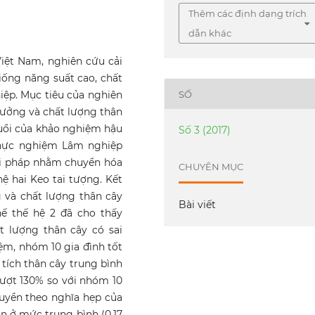
Thêm các định dạng trích
dẫn khác
Việt Nam, nghiên cứu cải
ống năng suất cao, chất
SỐ
iệp. Mục tiêu của nghiên
trưởng và chất lượng thân
tuổi của khảo nghiệm hậu
Số 3 (2017)
thực nghiệm Lâm nghiệp
ải pháp nhằm chuyển hóa
CHUYÊN MỤC
 hai Keo tai tượng. Kết
 và chất lượng thân cây
Bài viết
ế thế hệ 2 đã cho thấy
ất lượng thân cây có sai
iệm, nhóm 10 gia đình tốt
hể tích thân cây trung bình
ượt 130% so với nhóm 10
ruyền theo nghĩa hẹp của
ân ở mức trung bình (0,17