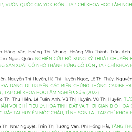
ỘP, VƯỜN QUỐC GIA YOK ĐÔN
,
TẠP CHÍ KHOA HỌC LÂM NGHI
n Hồng Vân, Hoàng Thị Nhung, Hoàng Văn Thành, Trần Anh 
 Chu Ngọc Quân,
NGHIÊN CỨU BỔ SUNG KỸ THUẬT CHUYỂN 
ỢNG SẢN XUẤT GỖ NHỎ THÀNH RỪNG GỖ LỚN
,
TẠP CHÍ KHOA 
n, Nguyễn Thị Huyền, Hà Thị Huyền Ngọc, Lê Thị Thủy, Nguyễn
 ĐA DẠNG DI TRUYỀN CÁC BIẾN CHỦNG THÔNG CARIBE Đ
R
,
TẠP CHÍ KHOA HỌC LÂM NGHIỆP: Số 6 (2022)
 Thị Thu Hiền, Lê Tuấn Anh, Vũ Thị Huyền, Vũ Thị Huyền,
TƯ
N VỚI CH Ỉ TIÊU LÝ, HÓA TÍNH ĐẤT VÀ THỜI GIAN B Ỏ HÓA
 RẪY TẠI HUY ỆN MỘC CHÂU, TỈ NH SƠN LA
,
TẠP CHÍ KHOA 
ê Thị Như Nguyệt, Trần Thị Tường Vân, Phí Hồng Hải,
TĂNG THU