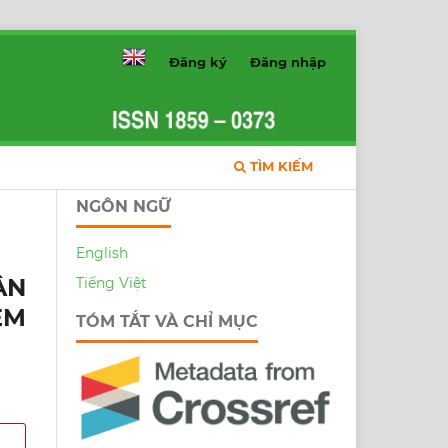
Đăng ký
Đăng nhập
TÌM KIẾM
NGÔN NGỮ
English
ÂN
Tiếng Việt
ỆM
TÓM TẮT VÀ CHỈ MỤC