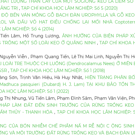
CHẤT LƯỢNG THÂN CÂY CỦA MỘT SỐGIỐNG KEO LÁ LIỀM SO 
UẢNG TRỊ
,
TẠP CHÍ KHOA HỌC LÂM NGHIỆP: Số 5 (2020)
,
ĐỘ BỀN VÁN MỎNG GỖ BẠCH ĐÀN UROPHYLLA VÀ GỖ KEO 
LOL VÀ DẦU VỎ HẠT ĐIỀU CHỐNG LẠI MỐI NHÀ Coptoter
LÂM NGHIỆP: Số 4 (2014)
Tiến Lâm, Hồ Trung Lương,
ẢNH HƯỞNG CỦA BIỆN PHÁP XỬ
G TRỒNG MỘT SỐ LOÀI KEO Ở QUẢNG NINH
,
TẠP CHÍ KHOA 
guyễn Viễn , Phạm Quang Tiến, Lê Thị Mai Linh, Nguyễn Thị 
 LOÀI TRE THUỘC CHI LUỒNG (Dendrocalamus Nees) Ở MIỀN
ISSR
,
TẠP CHÍ KHOA HỌC LÂM NGHIỆP: Số 1 (2018)
ng Sơn, Trịnh Văn Hiệu, Hà Huy Nhật,
HIỆN TRẠNG PHÂN BỐ
dhuca pasquieri (Dubard) H. J. Lam) TẠI KHU BẢO TỒN T
OA HỌC LÂM NGHIỆP: Số 1 (2022)
g Thị Nhung, Vũ Tiến Lâm, Phạm Đình Sâm, Phạm Văn Viện, P
HÁP LÀM ĐẤT ĐẾN SINH TRƯỞNG CỦA RỪNG TRỒNG KEO 
 CẨM THỦY - THANH HÓA
,
TẠP CHÍ KHOA HỌC LÂM NGHIỆP: 
NG CỦA BÓN NHIỄM CHẾ PHẨM NẤ M RỄ NỘI C ỘNG SINH
TRƯ ỞNG VÀ MÔI TRƯỜNG ĐẤT RỪNG TRỒNG KEO VÀ BẠCH ĐÀN 