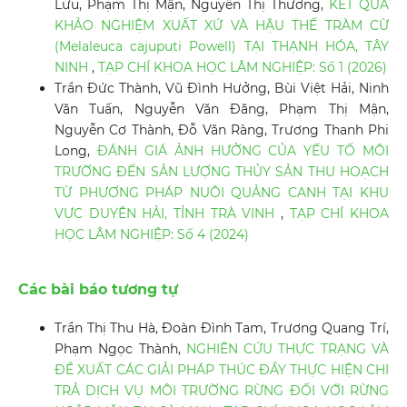
Lưu, Phạm Thị Mận, Nguyễn Thị Thương,
KẾT QUẢ
KHẢO NGHIỆM XUẤT XỨ VÀ HẬU THẾ TRÀM CỪ
(Melaleuca cajuputi Powell) TẠI THẠNH HÓA, TÂY
NINH
,
TẠP CHÍ KHOA HỌC LÂM NGHIỆP: Số 1 (2026)
Trần Đức Thành, Vũ Đình Hưởng, Bùi Việt Hải, Ninh
Văn Tuấn, Nguyễn Văn Đăng, Phạm Thị Mận,
Nguyễn Cơ Thành, Đỗ Văn Ràng, Trương Thanh Phi
Long,
ĐÁNH GIÁ ẢNH HƯỞNG CỦA YẾU TỐ MÔI
TRƯỜNG ĐẾN SẢN LƯỢNG THỦY SẢN THU HOẠCH
TỪ PHƯƠNG PHÁP NUÔI QUẢNG CANH TẠI KHU
VỰC DUYÊN HẢI, TỈNH TRÀ VINH
,
TẠP CHÍ KHOA
HỌC LÂM NGHIỆP: Số 4 (2024)
Các bài báo tương tự
Trần Thị Thu Hà, Đoàn Đình Tam, Trương Quang Trí,
Phạm Ngọc Thành,
NGHIÊN CỨU THỰC TRẠNG VÀ
ĐỀ XUẤT CÁC GIẢI PHÁP THÚC ĐẨY THỰC HIỆN CHI
TRẢ DỊCH VỤ MÔI TRƯỜNG RỪNG ĐỐI VỚI RỪNG