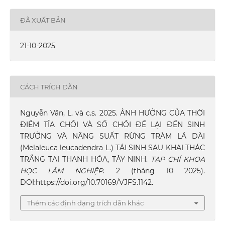
ĐÃ XUẤT BẢN
21-10-2025
CÁCH TRÍCH DẪN
Nguyễn Văn, L. và c.s. 2025. ẢNH HƯỞNG CỦA THỜI
ĐIỂM TỈA CHỒI VÀ SỐ CHỒI ĐỂ LẠI ĐẾN SINH
TRƯỞNG VÀ NĂNG SUẤT RỪNG TRÀM LÁ DÀI
(Melaleuca leucadendra L.) TÁI SINH SAU KHAI THÁC
TRẮNG TẠI THẠNH HÓA, TÂY NINH.
TẠP CHÍ KHOA
HỌC LÂM NGHIỆP
. 2 (tháng 10 2025).
DOI:https://doi.org/10.70169/VJFS.1142.
Thêm các định dạng trích dẫn khác