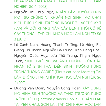
NGẬP MẶN TẠI CÀ MAU
,
TẠP CHÍ KHOA HỌC LÂM
NGHIỆP: Số 4 (2025)
Nguyễn Thị Thúy Nga,
PHÂN LẬP, TUYỂN CHỌN
MỘT SỐ CHỦNG VI KHUẨN NỘI SINH TẠO CHẤT
KÍCH THÍCH SINH TRƯỞNG INDOLE-3 - ACETIC AXÍT
(IAA) VÀ ĐỐI KHÁNG NẤM GÂY BỆNH THỐI CỔ RỄ
CÂY THÔNG
,
TẠP CHÍ KHOA HỌC LÂM NGHIỆP: Số
3 (2015)
Lê Cảnh Nam, Hoàng Thanh Trường, Lê Hồng Én,
Giang Thị Thanh, Nguyễn Bá Trung, Trần Đăng Hoài,
Nguyễn Quốc Huy, Lưu Thế Trung, Phạm Ngọc
Tuân,
SINH TRƯỞNG VÀ ẢNH HƯỞNG CỦA CÁC
NHÂN TỐ SINH THÁI ĐẾN SINH TRƯỞNG RỪNG
TRỒNG THÔNG CARIBÊ (Pinus caribaea Morelet) TẠI
LÂM Đ ỒNG
,
TẠP CHÍ KHOA HỌC LÂM NGHIỆP: Số
4 (2021)
Dương Văn Đoàn, Nguyễn Công Hoan,
XÂY DỰNG
MÔ HÌNH SINH TRƯỞNG VÀ TĂNG TRƯỞNG RỪNG
TRỒNG TẾCH (Tectona grandis Linn. f.) THUẦN LOÀI
TẠI YÊN CHÂU, SƠN LA
,
TẠP CHÍ KHOA HỌC LÂM