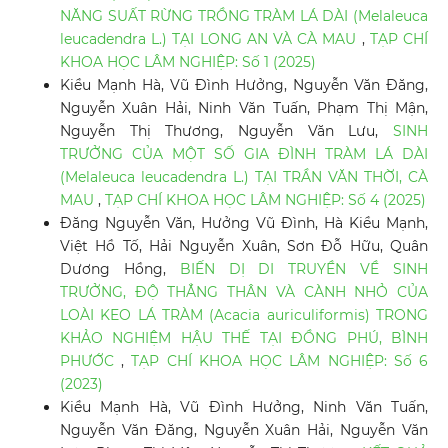
NĂNG SUẤT RỪNG TRỒNG TRÀM LÁ DÀI (Melaleuca
leucadendra L.) TẠI LONG AN VÀ CÀ MAU
,
TẠP CHÍ
KHOA HỌC LÂM NGHIỆP: Số 1 (2025)
Kiều Mạnh Hà, Vũ Đình Hưởng, Nguyễn Văn Đăng,
Nguyễn Xuân Hải, Ninh Văn Tuấn, Phạm Thị Mận,
Nguyễn Thị Thương, Nguyễn Văn Lưu,
SINH
TRƯỞNG CỦA MỘT SỐ GIA ĐÌNH TRÀM LÁ DÀI
(Melaleuca leucadendra L.) TẠI TRẦN VĂN THỜI, CÀ
MAU
,
TẠP CHÍ KHOA HỌC LÂM NGHIỆP: Số 4 (2025)
Đăng Nguyễn Văn, Hưởng Vũ Đình, Hà Kiều Mạnh,
Việt Hồ Tố, Hải Nguyễn Xuân, Sơn Đỗ Hữu, Quân
Dương Hồng,
BIẾN DỊ DI TRUYỀN VỀ SINH
TRƯỞNG, ĐỘ THẲNG THÂN VÀ CÀNH NHỎ CỦA
LOÀI KEO LÁ TRÀM (Acacia auriculiformis) TRONG
KHẢO NGHIỆM HẬU THẾ TẠI ĐỒNG PHÚ, BÌNH
PHƯỚC
,
TẠP CHÍ KHOA HỌC LÂM NGHIỆP: Số 6
(2023)
Kiều Mạnh Hà, Vũ Đình Hưởng, Ninh Văn Tuấn,
Nguyễn Văn Đăng, Nguyễn Xuân Hải, Nguyễn Văn