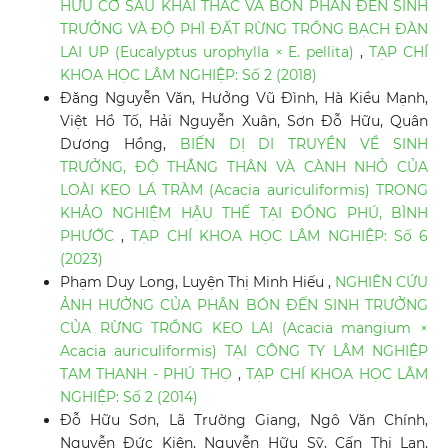
HỮU CƠ SAU KHAI THÁC VÀ BÓN PHÂN ĐẾN SINH
TRƯỞNG VÀ ĐỘ PHÌ ĐẤT RỪNG TRỒNG BẠCH ĐÀN
LAI UP (Eucalyptus urophylla × E. pellita)
,
TẠP CHÍ
KHOA HỌC LÂM NGHIỆP: Số 2 (2018)
Đăng Nguyễn Văn, Hưởng Vũ Đình, Hà Kiều Mạnh,
Việt Hồ Tố, Hải Nguyễn Xuân, Sơn Đỗ Hữu, Quân
Dương Hồng,
BIẾN DỊ DI TRUYỀN VỀ SINH
TRƯỞNG, ĐỘ THẲNG THÂN VÀ CÀNH NHỎ CỦA
LOÀI KEO LÁ TRÀM (Acacia auriculiformis) TRONG
KHẢO NGHIỆM HẬU THẾ TẠI ĐỒNG PHÚ, BÌNH
PHƯỚC
,
TẠP CHÍ KHOA HỌC LÂM NGHIỆP: Số 6
(2023)
Phạm Duy Long, Luyện Thị Minh Hiếu ,
NGHIÊN CỨU
ẢNH HƯỞNG CỦA PHÂN BÓN ĐẾN SINH TRƯỞNG
CỦA RỪNG TRỒNG KEO LAI (Acacia mangium ×
Acacia auriculiformis) TẠI CÔNG TY LÂM NGHIỆP
TAM THANH - PHÚ THỌ
,
TẠP CHÍ KHOA HỌC LÂM
NGHIỆP: Số 2 (2014)
Đỗ Hữu Sơn, Lã Trường Giang, Ngô Văn Chính,
Nguyễn Đức Kiên, Nguyễn Hữu Sỹ, Cấn Thị Lan,