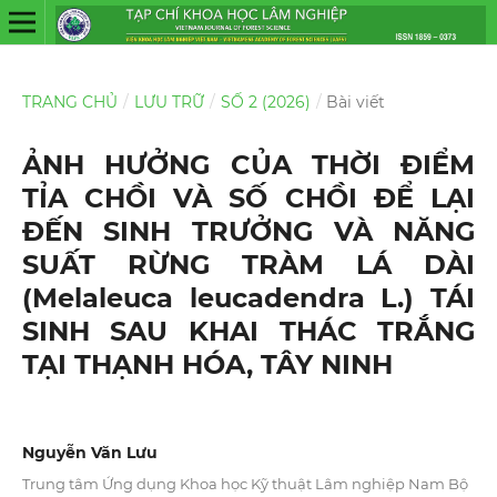
TRANG CHỦ
/
LƯU TRỮ
/
SỐ 2 (2026)
/
Bài viết
ẢNH HƯỞNG CỦA THỜI ĐIỂM
TỈA CHỒI VÀ SỐ CHỒI ĐỂ LẠI
ĐẾN SINH TRƯỞNG VÀ NĂNG
SUẤT RỪNG TRÀM LÁ DÀI
(Melaleuca leucadendra L.) TÁI
SINH SAU KHAI THÁC TRẮNG
TẠI THẠNH HÓA, TÂY NINH
Nguyễn Văn Lưu
Trung tâm Ứng dụng Khoa học Kỹ thuật Lâm nghiệp Nam Bộ