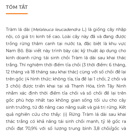
TÓM TẮT
Tràm lá dài (
Melaleuca leucadendra
L.) là giống cây nhập
nội, có giá trị kinh tế cao. Loài cây này đã và đang được
trồng rừng thâm canh tại nước ta, đặc biệt là khu vực
Nam Bộ. Bài viết này trình bày các kỹ thuật áp dụng cho
kinh doanh rừng tái sinh chồi Tràm lá dài sau khai thác
trắng. Thí nghiệm thời điểm tỉa chồi (3 thời điểm: 6 tháng,
12 tháng và 18 tháng sau khai thác) cùng với số chồi để lại
trên gốc (4 hình thức: không tỉa, tỉa để lại 1 chồi, 2 chồi và
3 chồi) được triển khai tại xã Thạnh Hóa, tỉnh Tây Ninh
nhằm xác định thời điểm tỉa chồi và số chồi để lại trên
gốc phù hợp nhất tạo không gian sống tối ưu cho cây
sinh trưởng, từ đó nâng cao năng suất và giá trị rừng. Kết
quả nghiên cứu cho thấy: (i) Rừng Tràm lá dài sau khai
thác trắng có khả năng tái sinh chồi mạnh, tỷ lệ gốc ra
chồi đạt 70,9% với số lượng trung bình 3,8 chồi/gốc và