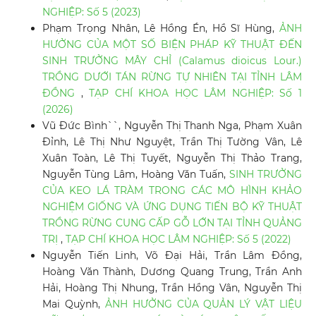
NGHIỆP: Số 5 (2023)
Phạm Trọng Nhân, Lê Hồng Én, Hồ Sĩ Hùng,
ẢNH
HƯỞNG CỦA MỘT SỐ BIỆN PHÁP KỸ THUẬT ĐẾN
SINH TRƯỞNG MÂY CHỈ (Calamus dioicus Lour.)
TRỒNG DƯỚI TÁN RỪNG TỰ NHIÊN TẠI TỈNH LÂM
ĐỒNG
,
TẠP CHÍ KHOA HỌC LÂM NGHIỆP: Số 1
(2026)
Vũ Đức Bình``, Nguyễn Thị Thanh Nga, Phạm Xuân
Đỉnh, Lê Thị Như Nguyệt, Trần Thị Tường Vân, Lê
Xuân Toàn, Lê Thị Tuyết, Nguyễn Thị Thảo Trang,
Nguyễn Tùng Lâm, Hoàng Văn Tuấn,
SINH TRƯỞNG
CỦA KEO LÁ TRÀM TRONG CÁC MÔ HÌNH KHẢO
NGHIỆM GIỐNG VÀ ỨNG DỤNG TIẾN BỘ KỸ THUẬT
TRỒNG RỪNG CUNG CẤP GỖ LỚN TẠI TỈNH QUẢNG
TRỊ
,
TẠP CHÍ KHOA HỌC LÂM NGHIỆP: Số 5 (2022)
Nguyễn Tiến Linh, Võ Đại Hải, Trần Lâm Đồng,
Hoàng Văn Thành, Dương Quang Trung, Trần Anh
Hải, Hoàng Thị Nhung, Trần Hồng Vân, Nguyễn Thị
Mai Quỳnh,
ẢNH HƯỞNG CỦA QUẢN LÝ VẬT LIỆU