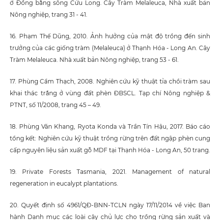
ở Đồng bằng sông Cửu Long. Cây Tràm Melaleuca, Nhà xuất bản
Nông nghiệp, trang 31 - 41.
16. Phạm Thế Dũng, 2010. Ảnh hưởng của mật độ trồng đến sinh
trưởng của các giống tràm (Melaleuca) ở Thạnh Hóa - Long An. Cây
Tràm Melaleuca. Nhà xuất bản Nông nghiệp, trang 53 - 61.
17. Phùng Cẩm Thạch, 2008. Nghiên cứu kỹ thuật tỉa chồi tràm sau
khai thác trắng ở vùng đất phèn ĐBSCL. Tạp chí Nông nghiệp &
PTNT, số 11/2008, trang 45 – 49.
18. Phùng Văn Khang, Ryota Konda và Trần Tín Hậu, 2017. Báo cáo
tổng kết: Nghiên cứu kỹ thuật trồng rừng trên đất ngập phèn cung
cấp nguyên liệu sản xuất gỗ MDF tại Thạnh Hóa - Long An, 50 trang.
19. Private Forests Tasmania, 2021. Management of natural
regeneration in eucalypt plantations.
20. Quyết định số 4961/QĐ-BNN-TCLN ngày 17/11/2014 về việc Ban
hành Danh mục các loài cây chủ lực cho trồng rừng sản xuất và