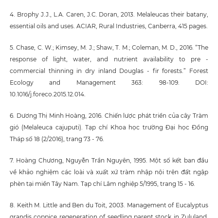
4. Brophy J.J., L.A. Caren, J.C. Doran, 2013. Melaleucas their batany,
essential oils and uses. ACIAR, Rural Industries, Canberra, 415 pages.
5. Chase, C. W.; Kimsey, M. J.; Shaw, T. M.; Coleman, M. D., 2016. “The
response of light, water, and nutrient availability to pre -
commercial thinning in dry inland Douglas - fir forests.” Forest
Ecology and Management 363: 98-109. DOI:
10.1016/j.foreco.2015.12.014.
6. Dương Thị Minh Hoàng, 2016. Chiến lược phát triển của cây Tràm
gió (Melaleuca cajuputi). Tạp chí Khoa học trường Đại học Đồng
Tháp số 18 (2/2016), trang 73 - 76.
7. Hoàng Chương, Nguyễn Trần Nguyên, 1995. Một số kết ban đầu
về khảo nghiệm các loài và xuất xứ tràm nhập nội trên đất ngập
phèn tại miền Tây Nam. Tạp chí Lâm nghiệp 5/1995, trang 15 - 16.
8. Keith M. Little and Ben du Toit, 2003. Management of Eucalyptus
grandis coppice regeneration of seedling parent stock in Zululand,