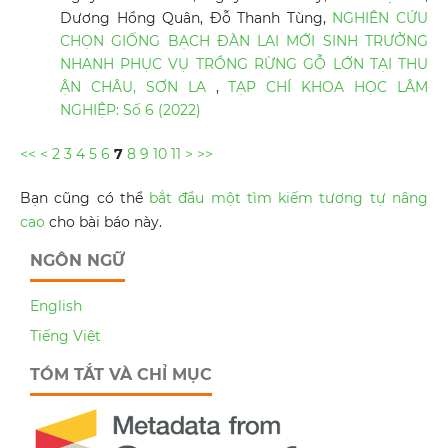
Dương Hồng Quân, Đỗ Thanh Tùng,
NGHIÊN CỨU
CHỌN GIỐNG BẠCH ĐÀN LAI MỚI SINH TRƯỞNG
NHANH PHỤC VỤ TRỒNG RỪNG GỖ LỚN TẠI THU
ẬN CHÂU, SƠN LA
,
TẠP CHÍ KHOA HỌC LÂM
NGHIỆP: Số 6 (2022)
<<
<
2
3
4
5
6
7
8
9
10
11
>
>>
Bạn cũng có thể
bắt đầu một tìm kiếm tương tự nâng
cao
cho bài báo này.
NGÔN NGỮ
English
Tiếng Việt
TÓM TẮT VÀ CHỈ MỤC