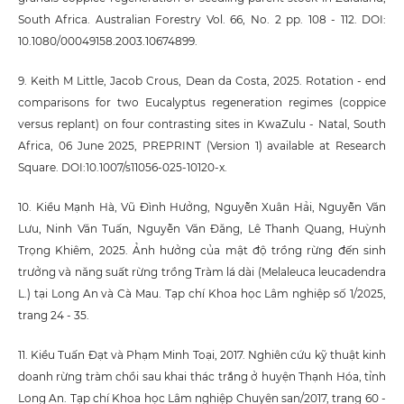
South Africa. Australian Forestry Vol. 66, No. 2 pp. 108 - 112. DOI:
10.1080/00049158.2003.10674899.
9. Keith M Little, Jacob Crous, Dean da Costa, 2025. Rotation - end
comparisons for two Eucalyptus regeneration regimes (coppice
versus replant) on four contrasting sites in KwaZulu - Natal, South
Africa, 06 June 2025, PREPRINT (Version 1) available at Research
Square. DOI:10.1007/s11056-025-10120-x.
10. Kiều Mạnh Hà, Vũ Đình Hưởng, Nguyễn Xuân Hải, Nguyễn Văn
Lưu, Ninh Văn Tuấn, Nguyễn Văn Đăng, Lê Thanh Quang, Huỳnh
Trọng Khiêm, 2025. Ảnh hưởng của mật độ trồng rừng đến sinh
trưởng và năng suất rừng trồng Tràm lá dài (Melaleuca leucadendra
L.) tại Long An và Cà Mau. Tạp chí Khoa học Lâm nghiệp số 1/2025,
trang 24 - 35.
11. Kiều Tuấn Đạt và Phạm Minh Toại, 2017. Nghiên cứu kỹ thuật kinh
doanh rừng tràm chồi sau khai thác trắng ở huyện Thạnh Hóa, tỉnh
Long An. Tạp chí Khoa học Lâm nghiệp Chuyên san/2017, trang 60 -