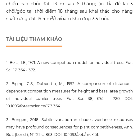
chiều cao chồi đạt 1,3 m sau 6 tháng; (ii) Tỉa để lại 3
chồi/gốc tại thời điểm 18 tháng sau khai thác cho năng
3
suất rừng đạt 19,4 m
/ha/năm khi rừng 3,5 tuổi.
TÀI LIỆU THAM KHẢO
1. Bella, I.E., 1971. A new competition model for individual trees. For.
Sci. 17, 364 - 372.
2. Biging, G.S., Dobbertin, M., 1992. A comparison of distance -
dependent competition measures for height and basal area growth
of individual conifer trees. For. Sci. 38, 695 - 720. DOI:
10.1093/forestscience/17.3.364.
3. Bongers, 2018. Subtle variation in shade avoidance responses
may have profound consequences for plant competitiveness, Ann.
Bot. (Lond.), № 121, с. 863. DOI: 10.1093/aob/mcx151.