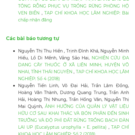
TÔNG RỖNG PHỤC VỤ TRỒNG RỪNG PHÒNG HỘ
VEN BIỂN
,
TẠP CHÍ KHOA HỌC LÂM NGHIỆP: Bài
chấp nhận đăng
Các bài báo tương tự
Nguyễn Thị Thu Hiền , Trịnh Đình Khá, Nguyễn Minh
Hiếu, Lồ Di Mềnh, Vảng Sảo Hai,
NGHIÊN CỨU ĐA
DẠNG CÂY THUỐC Ở XÃ LIÊN MINH, HUYỆN VÕ
NHAI, TỈNH THÁI NGUYÊN
,
TẠP CHÍ KHOA HỌC LÂM
NGHIỆP: Số 4 (2018)
Nguyễn Tiến Linh, Võ Đại Hải, Trần Lâm Đồng,
Hoàng Văn Thành, Dương Quang Trung, Trần Anh
Hải, Hoàng Thị Nhung, Trần Hồng Vân, Nguyễn Thị
Mai Quỳnh,
ẢNH HƯỞNG CỦA QUẢN LÝ VẬT LIỆU
HỮU CƠ SAU KHAI THÁC VÀ BÓN PHÂN ĐẾN SINH
TRƯỞNG VÀ ĐỘ PHÌ ĐẤT RỪNG TRỒNG BẠCH ĐÀN
LAI UP (Eucalyptus urophylla × E. pellita)
,
TẠP CHÍ
KHOA HỌC LÂM NGHIỆP: Số 2 (2018)