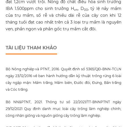
đạt 1,2cm vượt trội
.
Nồng độ chất điều hòa sinh trưởng
IBA 1.500ppm cho sinh trưởng H
, D
, tỷ lệ nảy mầm
vn
00
của trụ mầm, số rễ và chiều dài rễ của cây con khi 12
tháng tuổi đạt cao nhất trên cả 3 loại trụ mầm là nguyên
vẹn, phần ngọn và phần gốc trụ mầm cắt đôi.
TÀI LIỆU THAM KHẢO
Bộ Nông nghiệp và PTNT, 2016. Quyết định số 5365/QĐ-BNN-TCLN
ngày 23/12/2016 về ban hành hướng dẫn kỹ thuật trồng rừng 6 loài
cây ngập mặn: Mấm trắng, Mấm biển, Đước đôi, Đưng, Bần trắng
và Cóc trắng.
Bộ NN&PTNT, 2021. Thông tư số 22/2021/TT-BNNPTNT ngày
29/12/2021 Quy định danh mục loài cây trồng lâm nghiệp chính;
công nhận giống và nguồn giống cây trồng lâm nghiệp.