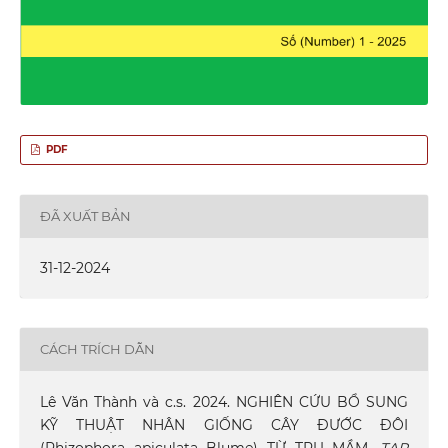
PDF
ĐÃ XUẤT BẢN
31-12-2024
CÁCH TRÍCH DẪN
Lê Văn Thành và c.s. 2024. NGHIÊN CỨU BỔ SUNG
KỸ THUẬT NHÂN GIỐNG CÂY ĐƯỚC ĐÔI
(Rhizophora apiculata Blume) TỪ TRỤ MẦM.
TẠP