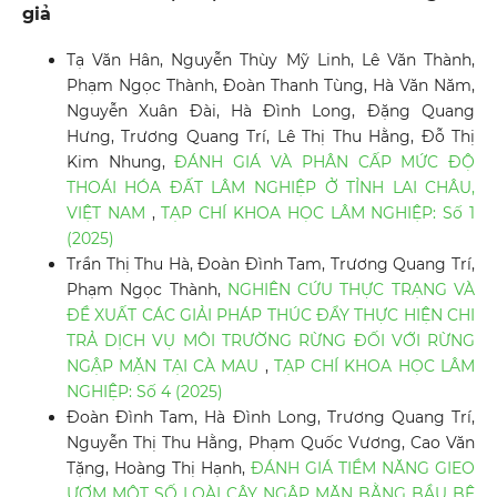
giả
Tạ Văn Hân, Nguyễn Thùy Mỹ Linh, Lê Văn Thành,
Phạm Ngọc Thành, Đoàn Thanh Tùng, Hà Văn Năm,
Nguyễn Xuân Đài, Hà Đình Long, Đặng Quang
Hưng, Trương Quang Trí, Lê Thị Thu Hằng, Đỗ Thị
Kim Nhung,
ĐÁNH GIÁ VÀ PHÂN CẤP MỨC ĐỘ
THOÁI HÓA ĐẤT LÂM NGHIỆP Ở TỈNH LAI CHÂU,
VIỆT NAM
,
TẠP CHÍ KHOA HỌC LÂM NGHIỆP: Số 1
(2025)
Trần Thị Thu Hà, Đoàn Đình Tam, Trương Quang Trí,
Phạm Ngọc Thành,
NGHIÊN CỨU THỰC TRẠNG VÀ
ĐỀ XUẤT CÁC GIẢI PHÁP THÚC ĐẨY THỰC HIỆN CHI
TRẢ DỊCH VỤ MÔI TRƯỜNG RỪNG ĐỐI VỚI RỪNG
NGẬP MẶN TẠI CÀ MAU
,
TẠP CHÍ KHOA HỌC LÂM
NGHIỆP: Số 4 (2025)
Đoàn Đình Tam, Hà Đình Long, Trương Quang Trí,
Nguyễn Thị Thu Hằng, Phạm Quốc Vương, Cao Văn
Tặng, Hoàng Thị Hạnh,
ĐÁNH GIÁ TIỀM NĂNG GIEO
ƯƠM MỘT SỐ LOÀI CÂY NGẬP MẶN BẰNG BẦU BÊ