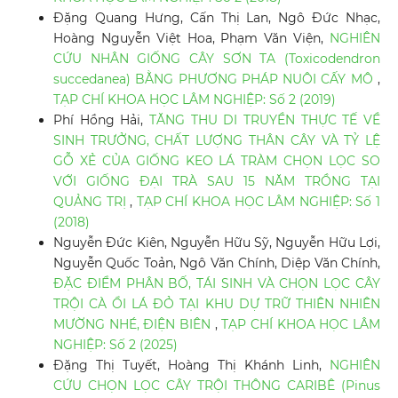
Đặng Quang Hưng, Cấn Thị Lan, Ngô Đức Nhạc,
Hoàng Nguyễn Việt Hoa, Phạm Văn Viện,
NGHIÊN
CỨU NHÂN GIỐNG CÂY SƠN TA (Toxicodendron
succedanea) BẰNG PHƯƠNG PHÁP NUÔI CẤY MÔ
,
TẠP CHÍ KHOA HỌC LÂM NGHIỆP: Số 2 (2019)
Phí Hồng Hải,
TĂNG THU DI TRUYỀN THỰC TẾ VỀ
SINH TRƯỞNG, CHẤT LƯỢNG THÂN CÂY VÀ TỶ LỆ
GỖ XẺ CỦA GIỐNG KEO LÁ TRÀM CHỌN LỌC SO
VỚI GIỐNG ĐẠI TRÀ SAU 15 NĂM TRỒNG TẠI
QUẢNG TRỊ
,
TẠP CHÍ KHOA HỌC LÂM NGHIỆP: Số 1
(2018)
Nguyễn Đức Kiên, Nguyễn Hữu Sỹ, Nguyễn Hữu Lợi,
Nguyễn Quốc Toản, Ngô Văn Chính, Diệp Văn Chính,
ĐẶC ĐIỂM PHÂN BỐ, TÁI SINH VÀ CHỌN LỌC CÂY
TRỘI CÀ ỔI LÁ ĐỎ TẠI KHU DỰ TRỮ THIÊN NHIÊN
MƯỜNG NHÉ, ĐIỆN BIÊN
,
TẠP CHÍ KHOA HỌC LÂM
NGHIỆP: Số 2 (2025)
Đặng Thị Tuyết, Hoàng Thị Khánh Linh,
NGHIÊN
CỨU CHỌN LỌC CÂY TRỘI THÔNG CARIBÊ (Pinus