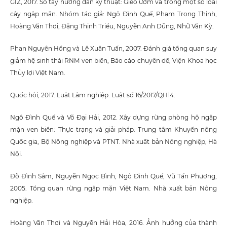
GIZ, 2017. Sổ tay hướng dẫn kỹ thuật: Gieo ươm và trồng một số loài
cây ngập mặn. Nhóm tác giả: Ngô Đình Quế, Phạm Trọng Thịnh,
Hoàng Văn Thơi, Đặng Thịnh Triều, Nguyễn Anh Dũng, Nhữ Văn Kỳ.
Phan Nguyên Hồng và Lê Xuân Tuấn, 2007. Đánh giá tổng quan suy
giảm hệ sinh thái RNM ven biển, Báo cáo chuyên đề, Viện Khoa học
Thủy lợi Việt Nam.
Quốc hội, 2017. Luật Lâm nghiệp. Luật số 16/2017/QH14.
Ngô Đình Quế và Võ Đại Hải, 2012. Xây dựng rừng phòng hộ ngập
mặn ven biển: Thực trạng và giải pháp. Trung tâm Khuyến nông
Quốc gia, Bộ Nông nghiệp và PTNT. Nhà xuất bản Nông nghiệp, Hà
Nội.
Đỗ Đình Sâm, Nguyễn Ngọc Bình, Ngô Đình Quế, Vũ Tấn Phương,
2005. Tổng quan rừng ngập mặn Việt Nam. Nhà xuất bản Nông
nghiệp.
Hoàng Văn Thơi và Nguyễn Hải Hòa, 2016. Ảnh hưởng của thành