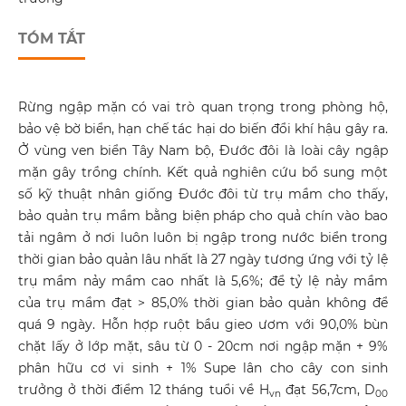
TÓM TẮT
Rừng ngập mặn có vai trò quan trọng trong phòng hộ,
bảo vệ bờ biển, hạn chế tác hại do biến đổi khí hậu gây ra.
Ở vùng ven biển Tây Nam bộ, Đước đôi là loài cây ngập
mặn gây trồng chính. Kết quả nghiên cứu bổ sung một
số kỹ thuật nhân giống Đước đôi từ trụ mầm cho thấy,
bảo quản trụ mầm bằng biện pháp cho quả chín vào bao
tải ngâm ở nơi luôn luôn bị ngập trong nước biển trong
thời gian bảo quản lâu nhất là 27 ngày tương ứng với tỷ lệ
trụ mầm nảy mầm cao nhất là 5,6%; để tỷ lệ nảy mầm
của trụ mầm đạt > 85,0% thời gian bảo quản không để
quá 9 ngày. Hỗn hợp ruột bầu gieo ươm với 90,0% bùn
chặt lấy ở lớp mặt, sâu từ 0 - 20cm nơi ngập mặn + 9%
phân hữu cơ vi sinh + 1% Supe lân cho cây con sinh
trưởng ở thời điểm 12 tháng tuổi về H
đạt 56,7cm, D
vn
00