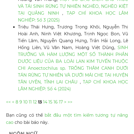
VÀ TÁI SINH RỪNG TỰ NHIÊN NGHÈO, NGHÈO KIỆT
TẠI QUẢNG NINH
,
TẠP CHÍ KHOA HỌC LÂM
NGHIỆP: Số 3 (2025)
Triệu Thái Hưng, Trương Trọng Khôi, Nguyễn Thị
Hoài Anh, Ninh Việt Khương, Trịnh Ngọc Bon, Vũ
Tiến Lâm, Nguyễn Quang Hưng, Trần Hải Long, Lê
Hồng Liên, Vũ Văn Nam, Hoàng Việt Dũng,
SINH
TRƯỞNG VÀ HÀM LƯỢNG MỘT SỐ THÀNH PHẦN
DƯỢC LIỆU CỦA BA LOÀI LAN KIM TUYẾN THUỘC
CHI Anoectochilus sp. TRỒNG THÂM CANH DƯỚI
TÁN RỪNG TỰ NHIÊN VÀ DƯỚI MÁI CHE TẠI HUYỆN
TÂN UYÊN, TỈNH LAI CHÂU
,
TẠP CHÍ KHOA HỌC
LÂM NGHIỆP: Số 4 (2024)
<<
<
8
9
10
11
12
13
14
15
16
17
>
>>
Bạn cũng có thể
bắt đầu một tìm kiếm tương tự nâng
cao
cho bài báo này.
NGÔN NGỮ