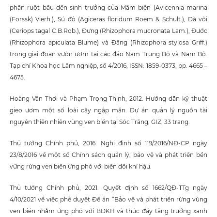
phần ruột bầu đến sinh trưởng của Mắm biển (Avicennia marina
(Forssk) Vierh.), Sú đỏ (Agiceras floridum Roem & Schult.), Dà vôi
(Ceriops tagal C.B.Rob.), Đưng (Rhizophora mucronata Lam.), Đước
(Rhizophora apiculata Blume) và Đâng (Rhizophora stylosa Griff.)
trong giai đoạn vườn ươm tại các đảo Nam Trung Bộ và Nam Bộ.
Tạp chí Khoa học Lâm nghiệp, số 4/2016, ISSN: 1859-0373, pp. 4665 –
4675.
Hoàng Văn Thơi và Phạm Trọng Thịnh, 2012. Hướng dẫn kỹ thuật
gieo ươm một số loài cây ngập mặn. Dự án quản lý nguồn tài
nguyên thiên nhiên vùng ven biển tại Sóc Trăng, GIZ, 33 trang.
Thủ tướng Chính phủ, 2016. Nghị định số 119/2016/NĐ-CP ngày
23/8/2016 về một số Chính sách quản lý, bảo vệ và phát triển bền
vững rừng ven biển ứng phó với biến đổi khí hậu.
Thủ tướng Chính phủ, 2021. Quyết định số 1662/QĐ-TTg ngày
4/10/2021 về việc phê duyệt Đề án “Bảo vệ và phát triển rừng vùng
ven biển nhằm ứng phó với BĐKH và thúc đẩy tăng trưởng xanh