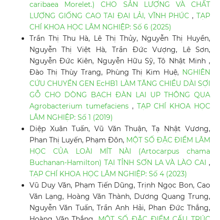
caribaea Morelet.) CHO SẢN LƯỢNG VÀ CHẤT
LƯỢNG GIỐNG CAO TẠI ĐẠI LẢI, VĨNH PHÚC
,
TẠP
CHÍ KHOA HỌC LÂM NGHIỆP: Số 6 (2025)
Trần Thị Thu Hà, Lê Thị Thủy, Nguyễn Thị Huyền,
Nguyễn Thị Việt Hà, Trần Đức Vượng, Lê Sơn,
Nguyễn Đức Kiên, Nguyễn Hữu Sỹ, Tô Nhật Minh ,
Đào Thị Thùy Trang, Phùng Thị Kim Huệ,
NGHIÊN
CỨU CHUYỂN GEN EcHB1 LÀM TĂNG CHIỀU DÀI SỢI
GỖ CHO DÒNG BẠCH ĐÀN LAI UP THÔNG QUA
Agrobacterium tumefaciens
,
TẠP CHÍ KHOA HỌC
LÂM NGHIỆP: Số 1 (2019)
Diệp Xuân Tuấn, Vũ Văn Thuận, Tạ Nhật Vương,
Phan Thị Luyến, Phạm Đôn,
MỘT SỐ ĐẶC ĐIỂM LÂM
HỌC CỦA LOÀI MÍT NÀI (Artocarpus chama
Buchanan-Hamilton) TẠI TỈNH SƠN LA VÀ LÀO CAI
,
TẠP CHÍ KHOA HỌC LÂM NGHIỆP: Số 4 (2023)
Vũ Duy Văn, Phạm Tiến Dũng, Trịnh Ngọc Bon, Cao
Văn Lạng, Hoàng Văn Thành, Dương Quang Trung,
Nguyễn Văn Tuấn, Trần Anh Hải, Phan Đức Thắng,
Hoàng Văn Thắng,
MỘT SỐ ĐẶC ĐIỂM CẤU TRÚC