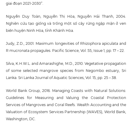
giai đoạn 2021-2030”.
Nguyễn Duy Toàn, Nguyễn Thị Hòa, Nguyễn Hải Thanh, 2004.
Nghiên cứu tạo giống và trồng một số cây rừng ngập mặn ở ven
biển huyện Ninh Hòa, tỉnh Khánh Hòa.
Judy, Z.D., 2001. Maximum longevities of Rhizophora apiculata and
R mucronata propagules. Pacific Science, Vol. 55, Issue 1, pp. 17 – 22.
Silva, K.H.W.L. and Amarashighe, M.D., 2010. Vegetative propagation
of some selected mangrove species from Negombo estuary, Sri
Lanka. Sri Lanka Journal of Aquatic Sciences, Vol. 15, pp. 25 – 38.
World Bank Group, 2016. Managing Coasts with Natural Solutions:
Guidelines for Measuring and Valuing the Coastal Protection
Services of Mangroves and Coral Reefs. Wealth Accounting and the
Valuation of Ecosystem Services Partnership (WAVES), World Bank,
Washington, DC.