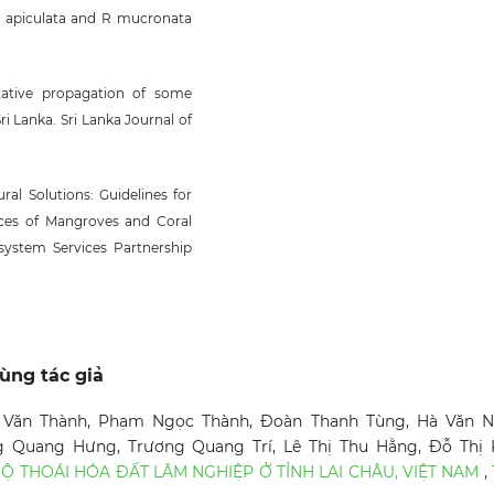
a apiculata and R mucronata
etative propagation of some
 Lanka. Sri Lanka Journal of
al Solutions: Guidelines for
ices of Mangroves and Coral
system Services Partnership
ùng tác giả
ê Văn Thành, Phạm Ngọc Thành, Đoàn Thanh Tùng, Hà Văn 
g Quang Hưng, Trương Quang Trí, Lê Thị Thu Hằng, Đỗ Thị
Ộ THOÁI HÓA ĐẤT LÂM NGHIỆP Ở TỈNH LAI CHÂU, VIỆT NAM
,