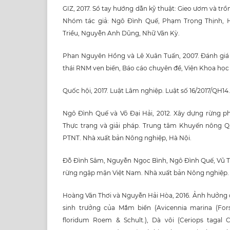
GIZ, 2017. Sổ tay hướng dẫn kỹ thuật: Gieo ươm và tr
Nhóm tác giả: Ngô Đình Quế, Phạm Trọng Thịnh, 
Triều, Nguyễn Anh Dũng, Nhữ Văn Kỳ.
Phan Nguyên Hồng và Lê Xuân Tuấn, 2007. Đánh giá
thái RNM ven biển, Báo cáo chuyên đề, Viện Khoa học 
Quốc hội, 2017. Luật Lâm nghiệp. Luật số 16/2017/QH14.
Ngô Đình Quế và Võ Đại Hải, 2012. Xây dựng rừng 
Thực trạng và giải pháp. Trung tâm Khuyến nông Q
PTNT. Nhà xuất bản Nông nghiệp, Hà Nội.
Đỗ Đình Sâm, Nguyễn Ngọc Bình, Ngô Đình Quế, Vũ 
rừng ngập mặn Việt Nam. Nhà xuất bản Nông nghiệp.
Hoàng Văn Thơi và Nguyễn Hải Hòa, 2016. Ảnh hưởng 
sinh trưởng của Mắm biển (Avicennia marina (Forss
floridum Roem & Schult.), Dà vôi (Ceriops tagal 