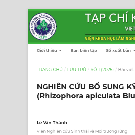
Giới thiệu
Ban biên tập
Số xuất bản
TRANG CHỦ
/
LƯU TRỮ
/
SỐ 1 (2025)
/
Bài viết
NGHIÊN CỨU BỔ SUNG K
(Rhizophora apiculata B
Lê Văn Thành
Viện Nghiên cứu Sinh thái và Môi trường rừng