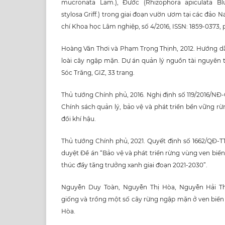
mucronata Lam.), Đước (Rhizophora apiculata B
stylosa Griff.) trong giai đoạn vườn ươm tại các đảo
chí Khoa học Lâm nghiệp, số 4/2016, ISSN: 1859-0373, p
Hoàng Văn Thơi và Phạm Trọng Thịnh, 2012. Hướng d
loài cây ngập mặn. Dự án quản lý nguồn tài nguyên t
Sóc Trăng, GIZ, 33 trang.
Thủ tướng Chính phủ, 2016. Nghị định số 119/2016/NĐ
Chính sách quản lý, bảo vệ và phát triển bền vững rừ
đổi khí hậu.
Thủ tướng Chính phủ, 2021. Quyết định số 1662/QĐ-TT
duyệt Đề án “Bảo vệ và phát triển rừng vùng ven bi
thúc đẩy tăng trưởng xanh giai đoạn 2021-2030”.
Nguyễn Duy Toàn, Nguyễn Thị Hòa, Nguyễn Hải Th
giống và trồng một số cây rừng ngập mặn ở ven biển
Hòa.