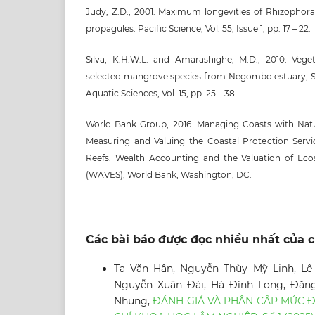
Judy, Z.D., 2001. Maximum longevities of Rhizophor
propagules. Pacific Science, Vol. 55, Issue 1, pp. 17 – 22.
Silva, K.H.W.L. and Amarashighe, M.D., 2010. Veg
selected mangrove species from Negombo estuary, Sri
Aquatic Sciences, Vol. 15, pp. 25 – 38.
World Bank Group, 2016. Managing Coasts with Natur
Measuring and Valuing the Coastal Protection Serv
Reefs. Wealth Accounting and the Valuation of Eco
(WAVES), World Bank, Washington, DC.
Các bài báo được đọc nhiều nhất của c
Tạ Văn Hân, Nguyễn Thùy Mỹ Linh, L
Nguyễn Xuân Đài, Hà Đình Long, Đặn
Nhung,
ĐÁNH GIÁ VÀ PHÂN CẤP MỨC Đ