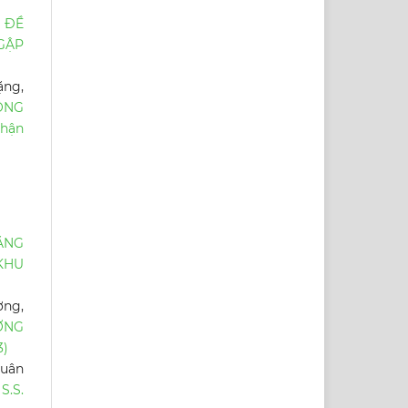
 ĐỀ
GẬP
ặng,
ÔNG
nhận
ĂNG
 KHU
ờng,
ỜNG
3)
Xuân
S.S.