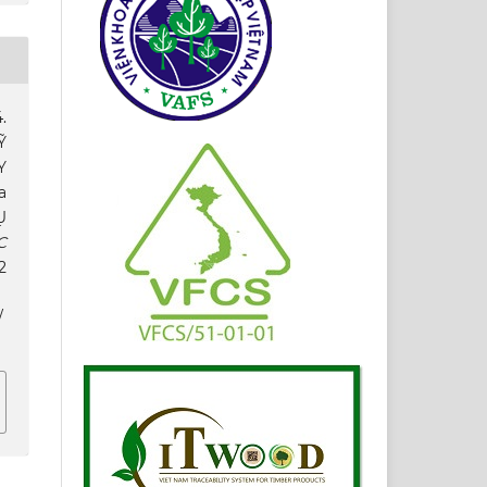
.
Ỹ
Y
a
Ụ
C
2
/