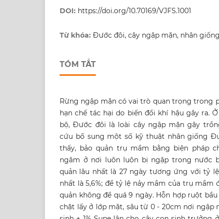
DOI:
https://doi.org/10.70169/VJFS.1001
Từ khóa:
Đước đôi, cây ngập mặn, nhân giống
TÓM TẮT
Rừng ngập mặn có vai trò quan trọng trong p
hạn chế tác hại do biến đổi khí hậu gây ra.
bộ, Đước đôi là loài cây ngập mặn gây trồn
cứu bổ sung một số kỹ thuật nhân giống Đ
thấy, bảo quản trụ mầm bằng biện pháp ch
ngâm ở nơi luôn luôn bị ngập trong nước b
quản lâu nhất là 27 ngày tương ứng với tỷ
nhất là 5,6%; để tỷ lệ nảy mầm của trụ mầm đ
quản không để quá 9 ngày. Hỗn hợp ruột bầu
chặt lấy ở lớp mặt, sâu từ 0 - 20cm nơi ngập
sinh + 1% Supe lân cho cây con sinh trưởng ở