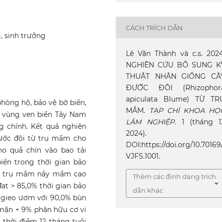
CÁCH TRÍCH DẪN
, sinh trưởng
Lê Văn Thành và c.s. 2024
NGHIÊN CỨU BỔ SUNG K
THUẬT NHÂN GIỐNG CÂ
ĐƯỚC ĐÔI (Rhizophor
apiculata Blume) TỪ TR
hòng hộ, bảo vệ bờ biển,
MẦM.
TẠP CHÍ KHOA HỌ
 Ở vùng ven biển Tây Nam
LÂM NGHIỆP
. 1 (tháng 1
g chính. Kết quả nghiên
2024).
ước đôi từ trụ mầm cho
DOI:https://doi.org/10.70169
o quả chín vào bao tải
VJFS.1001.
iển trong thời gian bảo
 lệ trụ mầm nảy mầm cao
Thêm các định dạng trích
ạt > 85,0% thời gian bảo
dẫn khác
 gieo ươm với 90,0% bùn
 mặn + 9% phân hữu cơ vi
 thời điểm 12 tháng tuổi