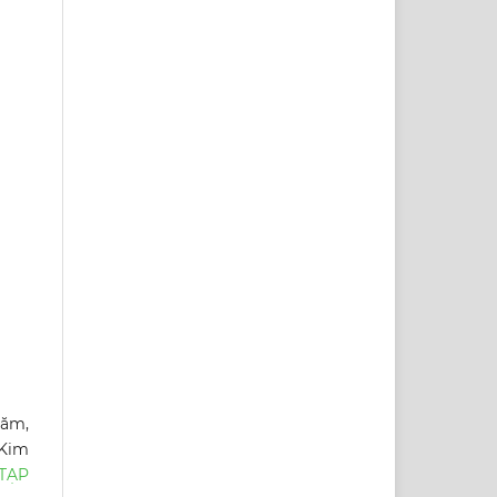
Năm,
 Kim
TẠP