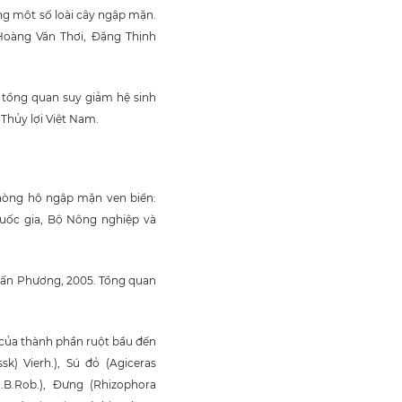
ồng một số loài cây ngập mặn.
Hoàng Văn Thơi, Đặng Thịnh
 tổng quan suy giảm hệ sinh
Thủy lợi Việt Nam.
phòng hộ ngập mặn ven biển:
uốc gia, Bộ Nông nghiệp và
Tấn Phương, 2005. Tổng quan
của thành phần ruột bầu đến
k) Vierh.), Sú đỏ (Agiceras
C.B.Rob.), Đưng (Rhizophora