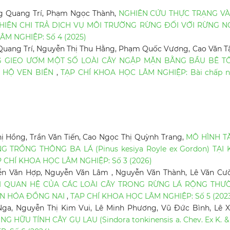
ng Quang Trí, Phạm Ngọc Thành,
NGHIÊN CỨU THỰC TRẠNG VÀ
 HIỆN CHI TRẢ DỊCH VỤ MÔI TRƯỜNG RỪNG ĐỐI VỚI RỪNG N
M NGHIỆP: Số 4 (2025)
Quang Trí, Nguyễn Thị Thu Hằng, Phạm Quốc Vương, Cao Văn T
G GIEO ƯƠM MỘT SỐ LOÀI CÂY NGẬP MẶN BẰNG BẦU BÊ T
 HỘ VEN BIỂN
,
TẠP CHÍ KHOA HỌC LÂM NGHIỆP: Bài chấp 
 Hồng, Trần Văn Tiến, Cao Ngọc Thị Quỳnh Trang,
MÔ HÌNH T
TRỒNG THÔNG BA LÁ (Pinus kesiya Royle ex Gordon) TẠI
 CHÍ KHOA HỌC LÂM NGHIỆP: Số 3 (2026)
n Văn Hợp, Nguyễn Văn Lâm , Nguyễn Văn Thành, Lê Văn Cư
ỐI QUAN HỆ CỦA CÁC LOÀI CÂY TRONG RỪNG LÁ RỘNG THƯ
ĂN HÓA ĐỒNG NAI
,
TẠP CHÍ KHOA HỌC LÂM NGHIỆP: Số 5 (202
ga, Nguyễn Thị Kim Vui, Lê Minh Phương, Vũ Đức Bình, Lê 
HỮU TÍNH CÂY GỤ LAU (Sindora tonkinensis a. Chev. Ex K. & 