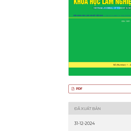
PDF
ĐÃ XUẤT BẢN
31-12-2024