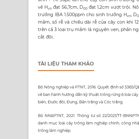
về H
đạt 56,7cm, D
đạt 1,2cm vượt trội
.
Nồ
vn
00
trưởng IBA 1.500ppm cho sinh trưởng H
, D
vn
mầm, số rễ và chiều dài rễ của cây con khi 1
trên cả 3 loại trụ mầm là nguyên vẹn, phần 
cắt đôi.
TÀI LIỆU THAM KHẢO
Bộ Nông nghiệp và PTNT, 2016. Quyết định số 5365/
về ban hành hướng dẫn kỹ thuật trồng rừng 6 loài c
biển, Đước đôi, Đưng, Bần trắng và Cóc trắng.
Bộ NN&PTNT, 2021. Thông tư số 22/2021/TT-BNNPTN
danh mục loài cây trồng lâm nghiệp chính; công nh
trồng lâm nghiệp.