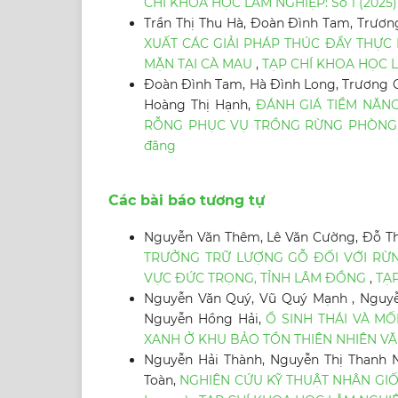
CHÍ KHOA HỌC LÂM NGHIỆP: Số 1 (2025)
Trần Thị Thu Hà, Đoàn Đình Tam, Trươ
XUẤT CÁC GIẢI PHÁP THÚC ĐẨY THỰC
MẶN TẠI CÀ MAU
,
TẠP CHÍ KHOA HỌC LÂ
Đoàn Đình Tam, Hà Đình Long, Trương 
Hoàng Thị Hạnh,
ĐÁNH GIÁ TIỀM NĂN
RỖNG PHỤC VỤ TRỒNG RỪNG PHÒNG
đăng
Các bài báo tương tự
Nguyễn Văn Thêm, Lê Văn Cường, Đỗ Thị
TRƯỞNG TRỮ LƯỢNG GỖ ĐỐI VỚI RỪNG 
VỰC ĐỨC TRỌNG, TỈNH LÂM ĐỒNG
,
TẠP
Nguyễn Văn Quý, Vũ Quý Mạnh , Nguyễ
Nguyễn Hồng Hải,
Ổ SINH THÁI VÀ M
XANH Ở KHU BẢO TỒN THIÊN NHIÊN V
Nguyễn Hải Thành, Nguyễn Thị Thanh N
Toàn,
NGHIÊN CỨU KỸ THUẬT NHÂN GIỐNG 