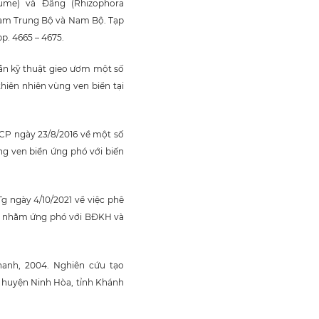
lume) và Đâng (Rhizophora
 Nam Trung Bộ và Nam Bộ. Tạp
p. 4665 – 4675.
ẫn kỹ thuật gieo ươm một số
hiên nhiên vùng ven biển tại
-CP ngày 23/8/2016 về một số
ng ven biển ứng phó với biến
g ngày 4/10/2021 về việc phê
ển nhằm ứng phó với BĐKH và
anh, 2004. Nghiên cứu tạo
 huyện Ninh Hòa, tỉnh Khánh