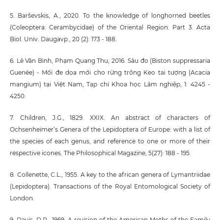
5. Barševskis, A., 2020. To the knowledge of longhorned beetles
(Coleoptera: Cerambycidae) of the Oriental Region. Part 3. Acta
Biol. Univ. Daugavp., 20 (2): 173 - 188.
6. Lê Văn Bình, Phạm Quang Thu, 2016. Sâu đo (Biston suppressaria
Guenée) - Mối đe dọa mới cho rừng trồng Keo tai tượng (Acacia
mangium) tại Việt Nam, Tạp chí Khoa học Lâm nghiệp, 1: 4245 -
4250.
7. Children, J.G., 1829. XXIX. An abstract of characters of
Ochsenheimer’s Genera of the Lepidoptera of Europe: with a list of
the species of each genus, and reference to one or more of their
respective icones. The Philosophical Magazine, 5(27): 188 - 195.
8. Collenette, C.L., 1955. A key to the african genera of Lymantriidae
(Lepidoptera). Transactions of the Royal Entomological Society of
London.
9. Davis, D.R., 1969. A revision of the American Moths of the Family