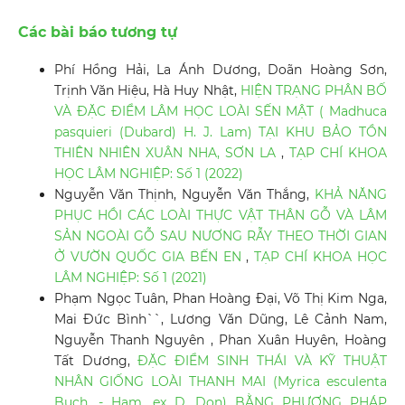
Các bài báo tương tự
Phí Hồng Hải, La Ánh Dương, Doãn Hoàng Sơn,
Trịnh Văn Hiệu, Hà Huy Nhật,
HIỆN TRẠNG PHÂN BỐ
VÀ ĐẶC ĐIỂM LÂM HỌC LOÀI SẾN MẬT ( Madhuca
pasquieri (Dubard) H. J. Lam) TẠI KHU BẢO TỒN
THIÊN NHIÊN XUÂN NHA, SƠN LA
,
TẠP CHÍ KHOA
HỌC LÂM NGHIỆP: Số 1 (2022)
Nguyễn Văn Thịnh, Nguyễn Văn Thắng,
KHẢ NĂNG
PHỤC HỒI CÁC LOÀI THỰC VẬT THÂN GỖ VÀ LÂM
SẢN NGOÀI GỖ SAU NƯƠNG RẪY THEO THỜI GIAN
Ở VƯỜN QUỐC GIA BẾN EN
,
TẠP CHÍ KHOA HỌC
LÂM NGHIỆP: Số 1 (2021)
Phạm Ngọc Tuân, Phan Hoàng Đại, Võ Thị Kim Nga,
Mai Đức Bình``, Lương Văn Dũng, Lê Cảnh Nam,
Nguyễn Thanh Nguyên , Phan Xuân Huyên, Hoàng
Tất Dương,
ĐẶC ĐIỂM SINH THÁI VÀ KỸ THUẬT
NHÂN GIỐNG LOÀI THANH MAI (Myrica esculenta
Buch. - Ham. ex D. Don) BẰNG PHƯƠNG PHÁP