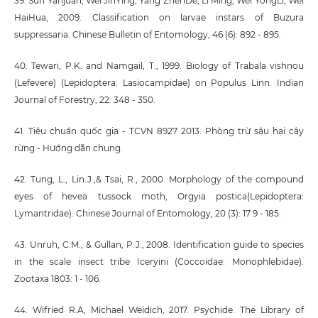
39. Sun Yanjuan, Wei JinYing, Yang ZhenDe, Li Ming, Wei YongLi, Wei
HaiHua, 2009. Classification on larvae instars of Buzura
suppressaria. Chinese Bulletin of Entomology, 46 (6): 892 - 895.
40. Tewari, P.K. and Namgail, T., 1999. Biology of Trabala vishnou
(Lefevere) (Lepidoptera: Lasiocampidae) on Populus Linn. Indian
Journal of Forestry, 22: 348 - 350.
41. Tiêu chuẩn quốc gia - TCVN 8927 2013. Phòng trừ sâu hại cây
rừng - Hướng dẫn chung.
42. Tung, L., Lin.J.,& Tsai, R., 2000. Morphology of the compound
eyes of hevea tussock moth, Orgyia postica(Lepidoptera:
Lymantridae). Chinese Journal of Entomology, 20 (3): 17 9 - 185.
43. Unruh, C.M., & Gullan, P.J., 2008. Identification guide to species
in the scale insect tribe Iceryini (Coccoidae: Monophlebidae).
Zootaxa 1803: 1 - 106.
44. Wifried R.A, Michael Weidich, 2017. Psychide. The Library of