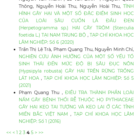
Thông, Nguyễn Hoài Thu, Nguyễn Hoài Thu,
TÌNH
HÌNH GÂY HẠI VÀ MỘT SỐ ĐẶC ĐIỂM SINH HỌC
CỦA LOÀI SÂU CUỐN LÁ ĐẦU ĐEN
(Herpetogramma sp.) HẠI CÂY TRÔM (Sterculia
foetida L.) TẠI NAM TRUNG BỘ
,
TẠP CHÍ KHOA HỌC
LÂM NGHIỆP: Số 6 (2020)
Trần Thị Lệ Trà, Phạm Quang Thu, Nguyễn Minh Chí,
NGHIÊN CỨU ẢNH HƯỞNG CỦA MỘT SỐ YẾU TỐ
SINH THÁI ĐẾN MỨC ĐỘ BỊ SÂU ĐỤC NÕN
(Hypsipyla robusta) GÂY HẠI TRÊN RỪNG TRỒNG
LÁT HOA
,
TẠP CHÍ KHOA HỌC LÂM NGHIỆP: Số 5
(2021)
Phạm Quang Thu ,
ĐIỀU TRA THÀNH PHẦN LOÀI
NẤM GÂY BỆNH THỐI RỄ THUỘC HỌ PYTHIACEAE
GÂY HẠI KEO TAI TƯỢNG VÀ KEO LAI Ở CÁC TỈNH
MIỀN BẮC VIỆT NAM
,
TẠP CHÍ KHOA HỌC LÂM
NGHIỆP: Số 1 (2016)
<<
<
1
2
3
4
5
>
>>