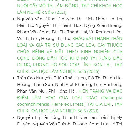
NUÔI CẤY MÔ TẠI LÂM ĐỒNG
,
TẠP CHÍ KHOA HỌC
LÂM NGHIỆP: Số 6 (2021)
Nguyễn Văn Dũng, Nguyễn Thị Bích Ngọc, Lò Thị
Mai Thu, Nguyễn Thị Thanh Hòa, Đặng Xuân Hoàng,
Phạm Văn Công, Bùi Thị Thanh Hải, Vũ Phương Liên,
Vũ Thị Liên, Hoàng Thị Thu,
KHẢO SÁT THÀNH PHẦN
LOÀI VÀ GIÁ TRỊ SỬ DỤNG CÁC LOÀI CÂY THUỐC
CHỮA BỆNH VỀ MẮT THEO KINH NGHIỆM CỦA
CỘNG ĐỒNG DÂN TỘC KHƠ MÚ TẠI RỪNG ĐẶC
DỤNG, PHÒNG HỘ SỐP CỘP, TỈNH SƠN LA
,
TẠP
CHÍ KHOA HỌC LÂM NGHIỆP: Số 5 (2025)
Trần Cao Nguyên, Triệu Thái Hưng, Đỗ Thị Thanh Hà,
Hoàng Thanh Sơn, Ninh Việt Khương, Trần Hải Long,
Phan Văn Mùi, Phí Hồng Hải,
HIỆN TRẠNG VÀ ĐẶC
ĐIỂM LÂM HỌC CỦA LOÀI TRẮC (Dalbergia
cochinchinensis Pierre ex Laness.) TẠI GIA LAI
,
TẠP
CHÍ KHOA HỌC LÂM NGHIỆP: Số 5 (2021)
Nguyễn Thị Hải Hồng, B`ùi Thị Gia Hân, Trần Thị Mỹ
Duyên, Nguyễn Văn Thành, Trương Công Lực, Lê Thị