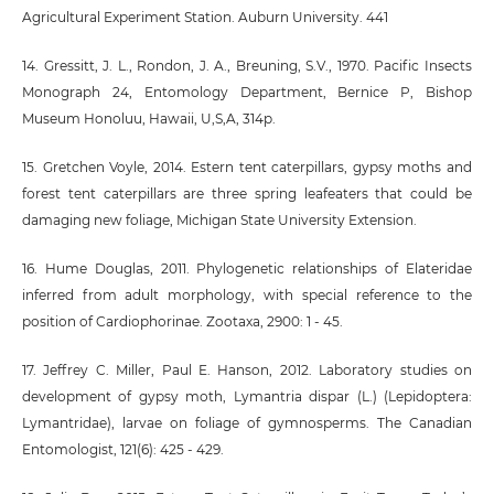
Agricultural Experiment Station. Auburn University. 441
14. Gressitt, J. L., Rondon, J. A., Breuning, S.V., 1970. Pacific Insects
Monograph 24, Entomology Department, Bernice P, Bishop
Museum Honoluu, Hawaii, U,S,A, 314p.
15. Gretchen Voyle, 2014. Estern tent caterpillars, gypsy moths and
forest tent caterpillars are three spring leafeaters that could be
damaging new foliage, Michigan State University Extension.
16. Hume Douglas, 2011. Phylogenetic relationships of Elateridae
inferred from adult morphology, with special reference to the
position of Cardiophorinae. Zootaxa, 2900: 1 - 45.
17. Jeffrey C. Miller, Paul E. Hanson, 2012. Laboratory studies on
development of gypsy moth, Lymantria dispar (L.) (Lepidoptera:
Lymantridae), larvae on foliage of gymnosperms. The Canadian
Entomologist, 121(6): 425 - 429.