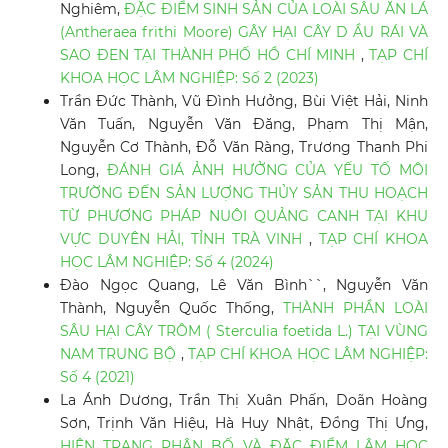
Nghiêm,
ĐẶC ĐIỂM SINH SẢN CỦA LOÀI SÂU ĂN LÁ
(Antheraea frithi Moore) GÂY HẠI CÂY D ẦU RÁI VÀ
SAO ĐEN TẠI THÀNH PHỐ HỒ CHÍ MINH
,
TẠP CHÍ
KHOA HỌC LÂM NGHIỆP: Số 2 (2023)
Trần Đức Thành, Vũ Đình Hưởng, Bùi Việt Hải, Ninh
Văn Tuấn, Nguyễn Văn Đăng, Phạm Thị Mận,
Nguyễn Cơ Thành, Đỗ Văn Ràng, Trương Thanh Phi
Long,
ĐÁNH GIÁ ẢNH HƯỞNG CỦA YẾU TỐ MÔI
TRƯỜNG ĐẾN SẢN LƯỢNG THỦY SẢN THU HOẠCH
TỪ PHƯƠNG PHÁP NUÔI QUẢNG CANH TẠI KHU
VỰC DUYÊN HẢI, TỈNH TRÀ VINH
,
TẠP CHÍ KHOA
HỌC LÂM NGHIỆP: Số 4 (2024)
Đào Ngọc Quang, Lê Văn Bình``, Nguyễn Văn
Thành, Nguyễn Quốc Thống,
THÀNH PHẦN LOÀI
SÂU HẠI CÂY TRÔM ( Sterculia foetida L.) TẠI VÙNG
NAM TRUNG BỘ
,
TẠP CHÍ KHOA HỌC LÂM NGHIỆP:
Số 4 (2021)
La Ánh Dương, Trần Thị Xuân Phấn, Doãn Hoàng
Sơn, Trịnh Văn Hiệu, Hà Huy Nhật, Đồng Thị Ưng,
HIỆN TRẠNG PHÂN BỐ VÀ ĐẶC ĐIỂM LÂM HỌC