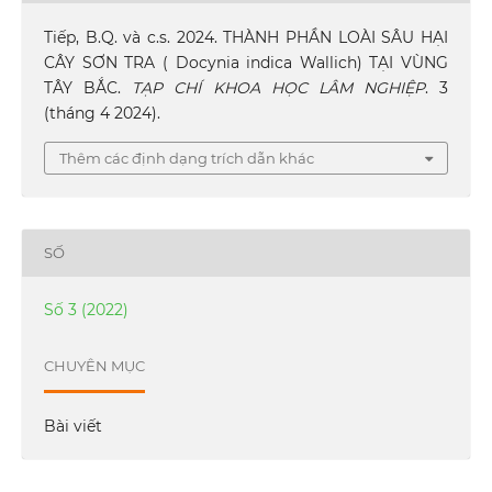
Tiếp, B.Q. và c.s. 2024. THÀNH PHẦN LOÀI SÂU HẠI
CÂY SƠN TRA ( Docynia indica Wallich) TẠI VÙNG
TÂY BẮC.
TẠP CHÍ KHOA HỌC LÂM NGHIỆP
. 3
(tháng 4 2024).
Thêm các định dạng trích dẫn khác
SỐ
Số 3 (2022)
CHUYÊN MỤC
Bài viết