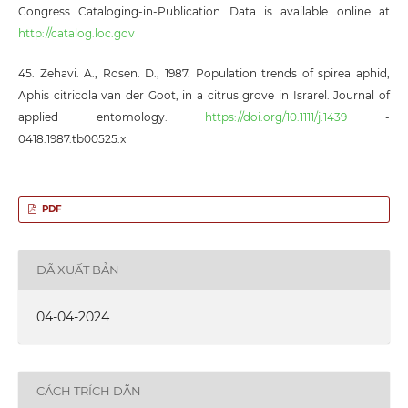
Congress Cataloging-in-Publication Data is available online at
http://catalog.loc.gov
45. Zehavi. A., Rosen. D., 1987. Population trends of spirea aphid,
Aphis citricola van der Goot, in a citrus grove in Israrel. Journal of
applied entomology.
https://doi.org/10.1111/j.1439
-
0418.1987.tb00525.x
PDF
ĐÃ XUẤT BẢN
04-04-2024
CÁCH TRÍCH DẪN