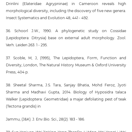
Drinlini (Elateridae: Agrypninae) in Cameroon reveals high
morphological diversity, including the discovery of five new genera.
Insect Systematics and Evolution 48, 441 - 492.
36. Schoorl J.W., 1990. A phylogenetic study on Cossidae
(Lepidoptera: Ditrysia) base on external adult morphology. Zool.
Verh. Leiden 263: 1 - 295.
37. Scoble, M, J, (1995), The Lepidoptera, Form, Function and
Diversity, London, The Natural History Museum & Oxford University
Press, 404 p.
38. Sheetal Sharma, J.S. Tara, Sanjay Bhatia, Mohd Feroz, Jyoti
Sharma and Madhavi Gupta, 2014. Biology of Hyposidra talaca
Walker (Lepidoptera: Geometridae) a majar defoliating pest of teak
(Tectona grandis) in
Jammu, (J&K). J. Env.Bio. Sci., 28(2): 183 - 186.