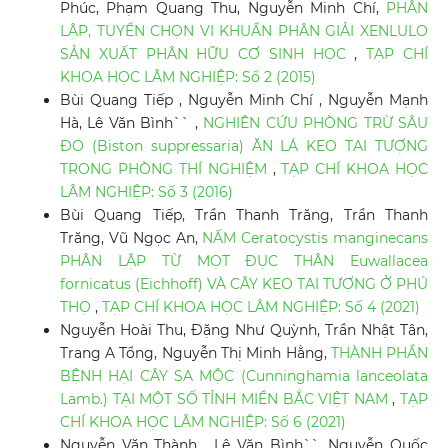
Phúc, Phạm Quang Thu, Nguyễn Minh Chí,
PHÂN
LẬP, TUYỂN CHỌN VI KHUẨN PHÂN GIẢI XENLULO
SẢN XUẤT PHÂN HỮU CƠ SINH HỌC
,
TẠP CHÍ
KHOA HỌC LÂM NGHIỆP: Số 2 (2015)
Bùi Quang Tiếp , Nguyễn Minh Chí , Nguyễn Mạnh
Hà, Lê Văn Bình`` ,
NGHIÊN CỨU PHÒNG TRỪ SÂU
ĐO (Biston suppressaria) ĂN LÁ KEO TAI TƯỢNG
TRONG PHÒNG THÍ NGHIỆM
,
TẠP CHÍ KHOA HỌC
LÂM NGHIỆP: Số 3 (2016)
Bùi Quang Tiếp, Trần Thanh Trăng, Trần Thanh
Trăng, Vũ Ngọc An,
NẤM Ceratocystis manginecans
PHÂN LẬP TỪ MỌT ĐỤC THÂN Euwallacea
fornicatus (Eichhoff) VÀ CÂY KEO TAI TƯỢNG Ở PHÚ
THỌ
,
TẠP CHÍ KHOA HỌC LÂM NGHIỆP: Số 4 (2021)
Nguyễn Hoài Thu, Đặng Như Quỳnh, Trần Nhật Tân,
Trang A Tổng, Nguyễn Thị Minh Hằng,
THÀNH PHẦN
BỆNH HẠI CÂY SA MỘC (Cunninghamia lanceolata
Lamb.) TẠI MỘT SỐ TỈNH MIỀN BẮC VIỆT NAM
,
TẠP
CHÍ KHOA HỌC LÂM NGHIỆP: Số 6 (2021)
Nguyễn Văn Thành , Lê Văn Bình``, Nguyễn Quốc