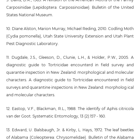
Carposinidae (Lepidoptera: Carpossinoidae). Bulletin of the United
States National Museum.
10. Diane Alston, Marion Murray, Michael Reding, 2010. Codling Moth
(Cydia pomonella), Utah State University Extension and Utah Plant
Pest Diagnostic Laboratory.
11. Dugdale, J.S., Gleeson, D., Clunie, L.H., & Holder, P.W., 2005. A
diagnostic guide to Tortricidae encounterd in field survey and
quarantie inspection in New Zealand: morphological and molecular
characters. A diagnostic guide to Tortricidae encountered in field
surveys and quarantine inspections in New Zealand: morpholog ical
and molecular characters.
12. Eastop, V.F., Blackman, R.L., 1988. The identify of Aphis citricola
van der Goot. Systematic Entomology, 13 (2):157 - 160.
13. Edward, U. Balsbaugh, Jr. & Kirby, L. Hays, 1972. The leaf beetles
of Alabama (Coleopterea: Chrysomelidae). Bulletin of the Alabama