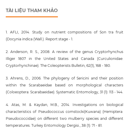
TÀI LIỆU THAM KHẢO
1. AFLI, 2014. Study on nutrient compositions of Son tra fruit
(Docynia indica (Wall.). Report stage - 1.
2. Anderson, R. S., 2008. A review of the genus Cryptorhynchus
Illiger 1807 in the United States and Canada (Curculionidae:
Cryptorhynchinae). The Coleopterists Bulletin, 62(1), 168 - 180.
3. Ahrens, D., 2006. The phylogeny of Sericini and their position
within the Scarabaeidae based on morphological characters
(Coloeoptera: Scarabaeidae). Systematic Entomology, 31 (1): 113 - 144.
4. Atas, M. & Kaydan, M.B., 2014. Investigations on biological
characteristics of Pseudococcus comstocki(Kuwana) (Hemiptera:
Pseudococcidae) on different two mulberry species and different
temperatures. Turkey Entomology Dergisi., 38 (1): 71 - 81.