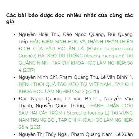
Các bài báo được đọc nhiều nhất của cùng tác
giả
Nguyễn Hoài Thu, Đào Ngoc Quang, Bùi Quang
Tiếp,
ĐẶC ĐIỂM SINH HỌC VÀ THÀNH PHẦN THIÊN
ĐỊCH CỦA SÂU ĐO ĂN LÁ (Biston suppressaria
Guenée) HẠI KEO TAI TƯỢNG (Acacia mangium) TẠI
QUẢNG NINH
,
TẠP CHÍ KHOA HỌC LÂM NGHIỆP: Số
4 (2017)
Nguyễn Minh Chí, Phạm Quang Thu, Lê Văn Bình``,
BỆNH THỐI QUẢ TÁO MÈO TẠI VIỆT NAM
,
TẠP CHÍ
KHOA HỌC LÂM NGHIỆP: Số 2 (2020)
Đào Ngọc Quang, Lê Văn Bình``, Nguyễn Văn
Thành, Nguyễn Quốc Thống,
THÀNH PHẦN LOÀI
SÂU HẠI CÂY TRÔM ( Sterculia foetida L.) TẠI VÙNG
NAM TRUNG BỘ
,
TẠP CHÍ KHOA HỌC LÂM NGHIỆP:
Số 4 (2021)
Nguyễn Thị Thúy Nga , Phạm Quang Nam, Lê Xuân