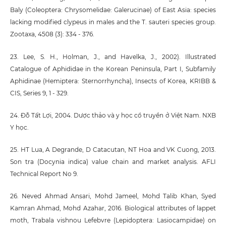
Baly (Coleoptera: Chrysomelidae: Galerucinae) of East Asia: species
lacking modified clypeus in males and the T. sauteri species group.
Zootaxa, 4508 (3): 334 - 376.
23. Lee, S. H., Holman, J., and Havelka, J., 2002). Illustrated
Catalogue of Aphididae in the Korean Peninsula, Part I, Subfamily
Aphidinae (Hemiptera: Sternorrhyncha), Insects of Korea, KRIBB &
CIS, Series 9, 1 - 329.
24. Đỗ Tất Lợi, 2004. Dược thảo và y học cổ truyền ở Việt Nam. NXB
Y học.
25. HT Lua, A Degrande, D Catacutan, NT Hoa and VK Cuong, 2013.
Son tra (Docynia indica) value chain and market analysis. AFLI
Technical Report No 9.
26. Neved Ahmad Ansari, Mohd Jameel, Mohd Talib Khan, Syed
Kamran Ahmad, Mohd Azahar, 2016. Biological attributes of lappet
moth, Trabala vishnou Lefebvre (Lepidoptera: Lasiocampidae) on