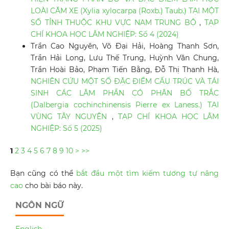
LOÀI CĂM XE (Xylia xylocarpa (Roxb.) Taub.) TẠI MỘT
SỐ TỈNH THUỘC KHU VỰC NAM TRUNG BỘ
,
TẠP
CHÍ KHOA HỌC LÂM NGHIỆP: Số 4 (2024)
Trần Cao Nguyên, Võ Đại Hải, Hoàng Thanh Sơn,
Trần Hải Long, Lưu Thế Trung, Huỳnh Văn Chung,
Trần Hoài Bảo, Phạm Tiến Bằng, Đỗ Thị Thanh Hà,
NGHIÊN CỨU MỘT SỐ ĐẶC ĐIỂM CẤU TRÚC VÀ TÁI
SINH CÁC LÂM PHẦN CÓ PHÂN BỐ TRẮC
(Dalbergia cochinchinensis Pierre ex Laness.) TẠI
VÙNG TÂY NGUYÊN
,
TẠP CHÍ KHOA HỌC LÂM
NGHIỆP: Số 5 (2025)
1
2
3
4
5
6
7
8
9
10
>
>>
Bạn cũng có thể
bắt đầu một tìm kiếm tương tự nâng
cao
cho bài báo này.
NGÔN NGỮ