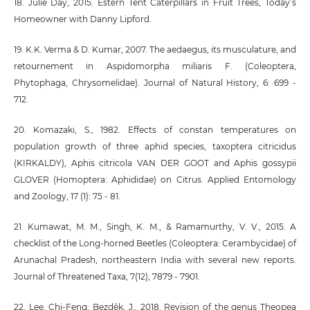
18. Julie Day, 2015. Estern Tent Caterpillars in Fruit Trees, Today’s
Homeowner with Danny Lipford.
19. K.K. Verma & D. Kumar, 2007. The aedaegus, its musculature, and
retournement in Aspidomorpha miliaris F. (Coleoptera,
Phytophaga, Chrysomelidae). Journal of Natural History, 6: 699 -
712.
20. Komazaki, S., 1982. Effects of constan temperatures on
population growth of three aphid species, taxoptera citricidus
(KIRKALDY), Aphis citricola VAN DER GOOT and Aphis gossypii
GLOVER (Homoptera: Aphididae) on Citrus. Applied Entomology
and Zoology, 17 (1): 75 - 81.
21. Kumawat, M. M., Singh, K. M., & Ramamurthy, V. V., 2015. A
checklist of the Long-horned Beetles (Coleoptera: Cerambycidae) of
Arunachal Pradesh, northeastern India with several new reports.
Journal of Threatened Taxa, 7(12), 7879 - 7901.
22. Lee, Chi-Feng; Bezděk, J., 2018. Revision of the genus Theopea