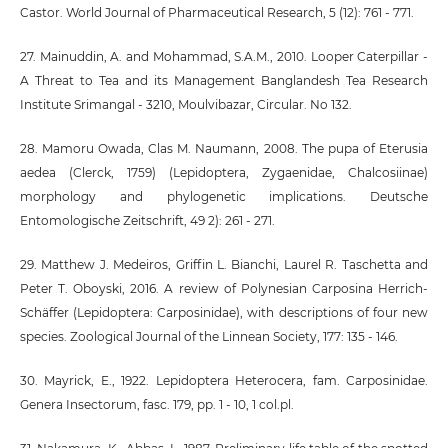
Castor. World Journal of Pharmaceutical Research, 5 (12): 761 - 771.
27. Mainuddin, A. and Mohammad, S.A.M., 2010. Looper Caterpillar -
A Threat to Tea and its Management Banglandesh Tea Research
Institute Srimangal - 3210, Moulvibazar, Circular. No 132.
28. Mamoru Owada, Clas M. Naumann, 2008. The pupa of Eterusia
aedea (Clerck, 1759) (Lepidoptera, Zygaenidae, Chalcosiinae)
morphology and phylogenetic implications. Deutsche
Entomologische Zeitschrift, 49 2): 261 - 271.
29. Matthew J. Medeiros, Griffin L. Bianchi, Laurel R. Taschetta and
Peter T. Oboyski, 2016. A review of Polynesian Carposina Herrich-
Schäffer (Lepidoptera: Carposinidae), with descriptions of four new
species. Zoological Journal of the Linnean Society, 177: 135 - 146.
30. Mayrick, E., 1922. Lepidoptera Heterocera, fam. Carposinidae.
Genera Insectorum, fasc. 179, pp. 1 - 10, 1 col.pl.