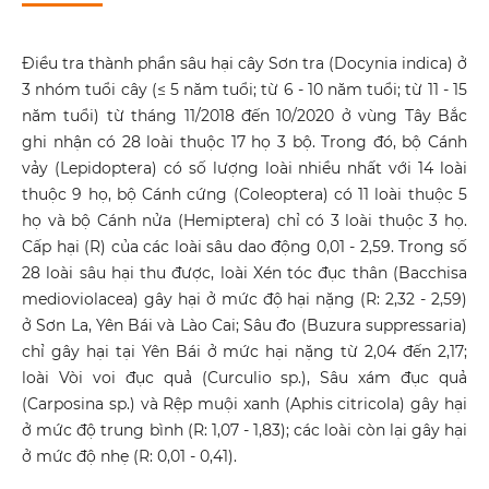
Điều tra thành phần sâu hại cây Sơn tra (Docynia indica) ở
3 nhóm tuổi cây (≤ 5 năm tuổi; từ 6 - 10 năm tuổi; từ 11 - 15
năm tuổi) từ tháng 11/2018 đến 10/2020 ở vùng Tây Bắc
ghi nhận có 28 loài thuộc 17 họ 3 bộ. Trong đó, bộ Cánh
vảy (Lepidoptera) có số lượng loài nhiều nhất với 14 loài
thuộc 9 họ, bộ Cánh cứng (Coleoptera) có 11 loài thuộc 5
họ và bộ Cánh nửa (Hemiptera) chỉ có 3 loài thuộc 3 họ.
Cấp hại (R) của các loài sâu dao động 0,01 - 2,59. Trong số
28 loài sâu hại thu được, loài Xén tóc đục thân (Bacchisa
medioviolacea) gây hại ở mức độ hại nặng (R: 2,32 - 2,59)
ở Sơn La, Yên Bái và Lào Cai; Sâu đo (Buzura suppressaria)
chỉ gây hại tại Yên Bái ở mức hại nặng từ 2,04 đến 2,17;
loài Vòi voi đục quả (Curculio sp.), Sâu xám đục quả
(Carposina sp.) và Rệp muội xanh (Aphis citricola) gây hại
ở mức độ trung bình (R: 1,07 - 1,83); các loài còn lại gây hại
ở mức độ nhẹ (R: 0,01 - 0,41).