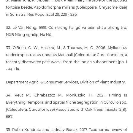
31. Nakamura, K., Abbas, I., 1987. Preliminary life table of the spotted
tortoise beetle, Aspidomorpha miliaris (Coleoptera: Chrysomelidae)
in Sumatra. Res Popul Ecol 29, 229 - 236.
32. Lê Văn Nông, 1999. Côn trùng hại gỗ và biện pháp phòng trừ,
NXB Nông nghiệp, Hà Nội.
33. O'Brien, C. W., Haseeb, M., & Thomas, M. C., 2006. Myllocerus
undecimpustulatus undatus Marshall (Coleoptera: Curculionidae), a
recently discovered pest weevil from the Indian subcontinent (pp. 1
- 4). Fla.
Department Agric. & Consumer Services, Division of Plant Industry.
34. Reut M., Chrabąszcz M., Moniuszko H., 2021. Timing Is
Everything. Temporal and Spatial Niche Segregation in Curculio spp.
(Coleoptera: Curculionidae) Associated with Oak Trees. Insects 12(8):
687.
35. Robin Kundrata and Ladislav Bocak, 2017. Taxonomic review of