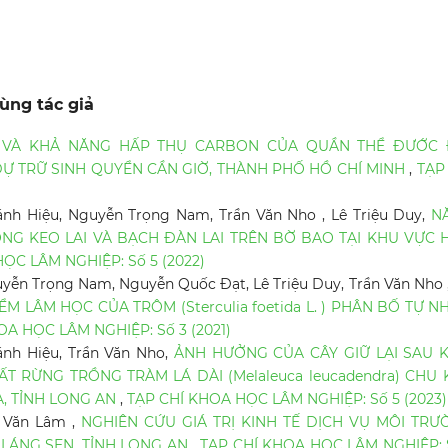
ùng tác giả
 VÀ KHẢ NĂNG HẤP THỤ CARBON CỦA QUẦN THỂ ĐƯỚC 
HU DỰ TRỮ SINH QUYỂN CẦN GIỜ, THÀNH PHỐ HỒ CHÍ MINH
,
TẠP
ánh Hiệu, Nguyễn Trọng Nam, Trần Văn Nho , Lê Triệu Duy,
N
ỒNG KEO LAI VÀ BẠCH ĐÀN LAI TRÊN BỜ BAO TẠI KHU VỰC 
ỌC LÂM NGHIỆP: Số 5 (2022)
ễn Trọng Nam, Nguyễn Quốc Đạt, Lê Triệu Duy, Trần Văn Nho 
 LÂM HỌC CỦA TRÔM (Sterculia foetida L. ) PHÂN BỐ TỰ N
OA HỌC LÂM NGHIỆP: Số 3 (2021)
ánh Hiệu, Trần Văn Nho,
ẢNH HƯỞNG CỦA CÂY GIỮ LẠI SAU K
 RỪNG TRỒNG TRÀM LÁ DÀI (Melaleuca leucadendra) CHU 
, TỈNH LONG AN
,
TẠP CHÍ KHOA HỌC LÂM NGHIỆP: Số 5 (2023)
 Văn Lâm ,
NGHIÊN CỨU GIÁ TRỊ KINH TẾ DỊCH VỤ MÔI TRƯ
LÁNG SEN, TỈNH LONG AN
,
TẠP CHÍ KHOA HỌC LÂM NGHIỆP: 