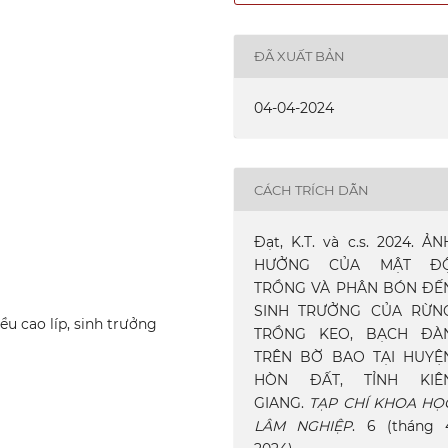
ĐÃ XUẤT BẢN
04-04-2024
CÁCH TRÍCH DẪN
Đạt, K.T. và c.s. 2024. ẢN
HƯỞNG CỦA MẬT Đ
TRỒNG VÀ PHÂN BÓN ĐẾ
SINH TRƯỞNG CỦA RỪN
iều cao líp, sinh trưởng
TRỒNG KEO, BẠCH ĐÀ
TRÊN BỜ BAO TẠI HUYỆ
HÒN ĐẤT, TỈNH KIÊ
GIANG.
TẠP CHÍ KHOA HỌ
LÂM NGHIỆP
. 6 (tháng 