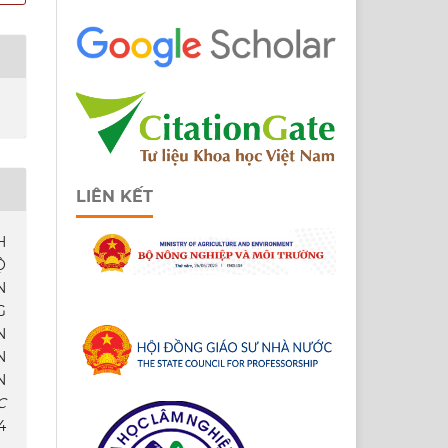
LIÊN KẾT
H
Ộ
N
G
N
N
N
C
4