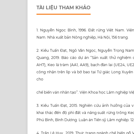
TÀI LIỆU THAM KHẢO
1. Nguyễn Ngọc Bình, 1996. Đất rừng Việt Nam. Vi
Nam. Nhà xuất bản Nông nghiệp, Hà Nội, 156 trang.
2. Kiều Tuấn Đạt, Ngô Văn Ngọc, Nguyễn Trọng Nam
Quang, 2019. Báo cáo dự án “Sản xuất thử nghiệm c
AH7), Keo lá tràm (AA1, AA9), bạch đàn lai (UE24, UE
công nhận trên líp và bờ bao tại Tứ giác Long Xuyê
cho
chế biến ván nhân tạo”. Viện Khoa học Lâm nghiệp Vi
3. Kiều Tuấn Đạt, 2015. Nghiên cứu ảnh hưởng của vậ
khai thác đến độ phì đất và năng suất rừng trồng Keo
Phú Bình, Bình Dương. Luận án Tiến sỹ Lâm nghiệp. 12
4. Trần Lê Huy, 2019. Thực trạng ngành chế biến gỗ