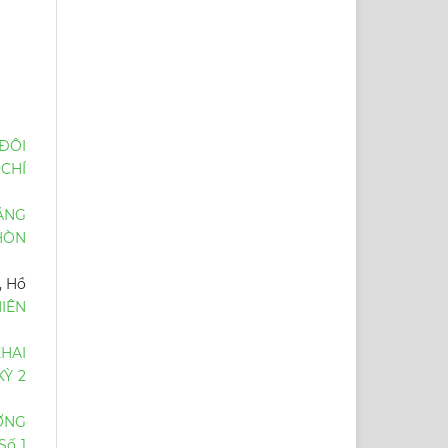
ĐÔI
 CHÍ
ĂNG
HÒN
, Hồ
HIÊN
HAI
KỲ 2
ỜNG
Số 1