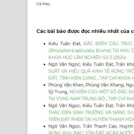
Cà Mau
Các bài báo được đọc nhiều nhất của c
Kiều Tuấn Đạt,
ĐẶC ĐIỂM CẤU TRÚC
(Rhizophora apiculata Blume) TẠI K
KHOA HỌC LÂM NGHIỆP: Số 3 (2024)
Ngô Văn Ngọc, Kiều Tuấn Đạt, Trần Kh
SUẤT VÀ HIỆU QUẢ KINH TẾ RỪNG TR
ĐẤT, TỈNH KIÊN GIANG
,
TẠP CHÍ KHOA H
Phùng Văn Khen, Phùng Văn Khang, Nguy
Sỹ Trung,
NGHIÊN CỨU MỘT SỐ ĐẶC ĐIỂM
TẠI VÙNG NAM TRUNG BỘ
,
TẠP CHÍ KH
Ngô Văn Ngọc, Kiều Tuấn Đạt, Trần Kh
THÁC ĐẾN SINH TRƯỞNG VÀ NĂNG SUẤT
TRÊN ĐẤT PHÈN TẠI HUYỆN THẠNH HÓA
Ngô Văn Ngọc, Trần Thanh Cao, Huỳnh
RỪNG KHU BẢO TỒN ĐẤT NGẬP NƯỚC 