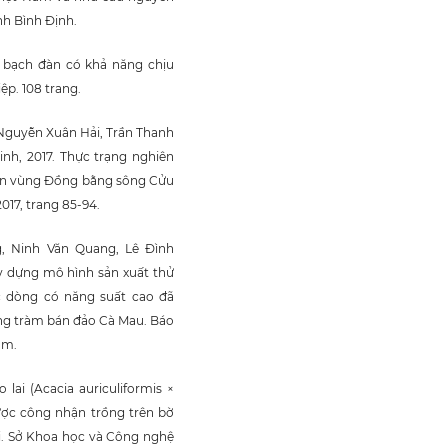
nh Bình Định.
 bạch đàn có khả năng chịu
ệp. 108 trang.
Nguyễn Xuân Hải, Trần Thanh
nh, 2017. Thực trạng nghiên
phèn vùng Đồng bằng sông Cửu
017, trang 85-94.
g, Ninh Văn Quang, Lê Đình
y dựng mô hình sản xuất thử
ác dòng có năng suất cao đã
ng tràm bán đảo Cà Mau. Báo
am.
lai (Acacia auriculiformis ×
ược công nhận trồng trên bờ
ài. Sở Khoa học và Công nghệ