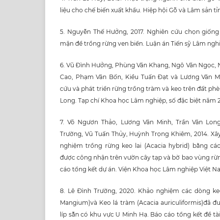
liệu cho chế biến xuất khẩu. Hiệp hội Gỗ và Lâm sản tỉ
5. Nguyễn Thế Hưởng, 2017. Nghiên cứu chọn giống
mặn để trồng rừng ven biển. Luận án Tiến sỹ Lâm nghi
6. Vũ Đình Hưởng, Phùng Văn Khang, Ngô Văn Ngọc, 
Cao, Phạm Văn Bốn, Kiều Tuấn Đạt và Lương Văn Mi
cứu và phát triển rừng trồng tràm và keo trên đất 
Long. Tạp chí Khoa học Lâm nghiệp, số đặc biệt năm 2
7. Võ Ngươn Thảo, Lương Văn Minh, Trần Văn Lon
Trường, Vũ Tuấn Thủy, Huỳnh Trọng Khiêm, 2014. Xâ
nghiệm trồng rừng keo lai (Acacia hybrid) bằng c
được công nhận trên vườn cây tạp và bờ bao vùng rừ
cáo tổng kết dự án. Viện Khoa học Lâm nghiệp Việt N
8. Lê Đình Trường, 2020. Khảo nghiệm các dòng keo 
Mangium)và Keo lá tràm (Acacia auriculiformis)đã đ
líp sẵn có khu vực U Minh Hạ. Báo cáo tổng kết đề t