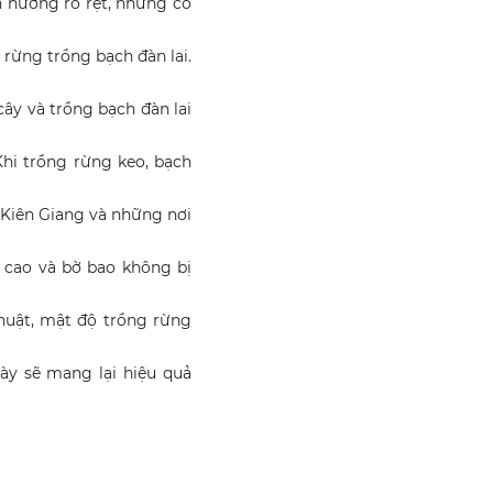
nh hưởng rõ rệt, nhưng có
 rừng trồng bạch đàn lai.
cây và trồng bạch đàn lai
 Khi trồng rừng keo, bạch
 Kiên Giang và những nơi
íp cao và bờ bao không bị
huật, mật độ trồng rừng
ày sẽ mang lại hiệu quả