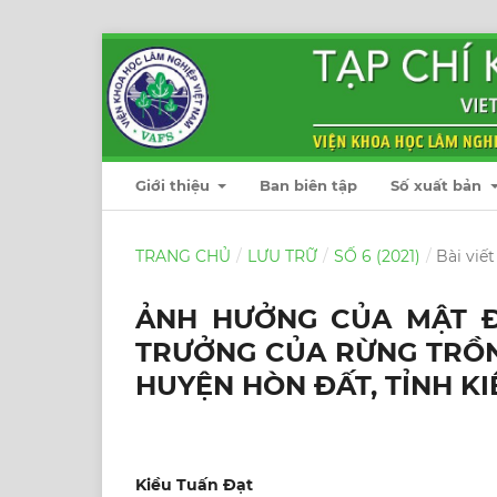
Giới thiệu
Ban biên tập
Số xuất bản
TRANG CHỦ
/
LƯU TRỮ
/
SỐ 6 (2021)
/
Bài viết
ẢNH HƯỞNG CỦA MẬT Đ
TRƯỞNG CỦA RỪNG TRỒN
HUYỆN HÒN ĐẤT, TỈNH KI
Kiều Tuấn Đạt