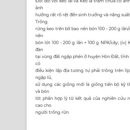
Đối đối với keo lai và Keo lá tràm chưa có ả
ảnh
hưởng rất rõ rệt đến sinh trưởng và năng suất
Trồng
rừng keo trên bờ bao nên bón 100 - 200 g lân/
nên
bón lót 100 - 200 g lân + 100 g NPK/cây; (iv)
đàn
tại vùng đất ngập phèn ở huyện Hòn Đất, tỉnh
có
điều kiện lập địa tương tự phải trồng trên l
ngập lũ,
sử dụng các giống mới là giống tiến bộ kỹ t
và bón
lót phân hợp lý từ kết quả của nghiên cứu n
cao cho
người trồng rừn