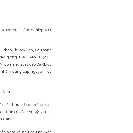
ện Khoa học Lâm nghiệp Việt
, Phan Thị Mỵ Lan, Lê Thanh
ác giống TBKT keo lai (AH1,
27) có năng suất cao đã được
n nhằm cung cấp nguyên liệu
ệt Nam.
t liệu hữu cơ sau để tại sau
 lá tràm ở các chu kỳ sau tại
8 trang.
 Việt Nam và nhu cầu nguyên