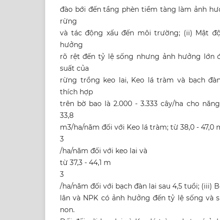
đào bới đến tầng phèn tiềm tàng làm ảnh hư
rừng
và tác động xấu đến môi trường; (ii) Mật 
hưởng
rõ rệt đến tỷ lệ sống nhưng ảnh hưởng lớn 
suất của
rừng trồng keo lai, Keo lá tràm và bạch đàn
thích hợp
trên bờ bao là 2.000 - 3.333 cây/ha cho năng
33,8
m3/ha/năm đối với Keo lá tràm; từ 38,0 - 47,0 
3
/ha/năm đối với keo lai và
từ 37,3 - 44,1 m
3
/ha/năm đối với bạch đàn lai sau 4,5 tuổi; (iii) 
lân và NPK có ảnh hưởng đến tỷ lệ sống và s
non.