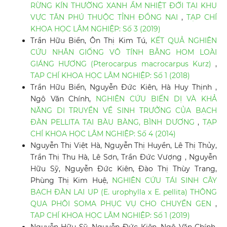
RỪNG KÍN THƯỜNG XANH ẨM NHIỆT ĐỚI TẠI KHU
VỰC TÂN PHÚ THUỘC TỈNH ĐỒNG NAI
,
TẠP CHÍ
KHOA HỌC LÂM NGHIỆP: Số 3 (2019)
Trần Hữu Biển, Ôn Thị Kim Tú,
KẾT QUẢ NGHIÊN
CỨU NHÂN GIỐNG VÔ TÍNH BẰNG HOM LOÀI
GIÁNG HƯƠNG (Pterocarpus macrocarpus Kurz)
,
TẠP CHÍ KHOA HỌC LÂM NGHIỆP: Số 1 (2018)
Trần Hữu Biển, Nguyễn Đức Kiên, Hà Huy Thịnh ,
Ngô Văn Chính,
NGHIÊN CỨU BIẾN DỊ VÀ KHẢ
NĂNG DI TRUYỀN VỀ SINH TRƯỞNG CỦA BẠCH
ĐÀN PELLITA TẠI BÀU BÀNG, BÌNH DƯƠNG
,
TẠP
CHÍ KHOA HỌC LÂM NGHIỆP: Số 4 (2014)
Nguyễn Thị Việt Hà, Nguyễn Thị Huyền, Lê Thị Thủy,
Trần Thị Thu Hà, Lê Sơn, Trần Đức Vượng , Nguyễn
Hữu Sỹ, Nguyễn Đức Kiên, Đào Thị Thùy Trang,
Phùng Thị Kim Huệ,
NGHIÊN CỨU TÁI SINH CÂY
BẠCH ĐÀN LAI UP (E. urophylla x E. pellita) THÔNG
QUA PHÔI SOMA PHỤC VỤ CHO CHUYỂN GEN
,
TẠP CHÍ KHOA HỌC LÂM NGHIỆP: Số 1 (2019)