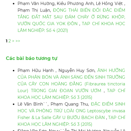
Phạm Văn Hường, Kiều Phương Anh, Lê Hồng Việt ,
Phạm Thị Luận,
ĐỘNG THÁI BIẾN ĐỔI ĐẶC ĐIỂM
TẦNG ĐẤT MẶT SAU ĐÁM CHÁY Ở RỪNG KHỘP,
VƯỜN QUỐC GIA YOK ĐÔN
,
TẠP CHÍ KHOA HỌC
LÂM NGHIỆP: Số 4 (2021)
1
2
>
>>
Các bài báo tương tự
Phạm Hữu Hạnh , Nguyễn Huy Sơn,
ÂNH HƯỞNG
CỦA PHÂN BÓN VÀ ÁNH SÁNG ĐẾN SINH TRƯỞNG
CỦA CÂY CON HOÀNG ĐẰNG (Fibraurea tinctoria
Lour) TRONG GIAI ĐOẠN VƯỜN ƯƠM
,
TẠP CHÍ
KHOA HỌC LÂM NGHIỆP: Số 3 (2015)
Lê Văn Bình``, Phạm Quang Thu,
ĐẶC ĐIỂM SINH
HỌC VÀ PHÒNG TRỪ LOÀI ONG Leptoscybe invasa
Fisher & La Salle GÂY U BƯỚU BẠCH ĐÀN
,
TẠP CHÍ
KHOA HỌC LÂM NGHIỆP: Số 3 (2015)