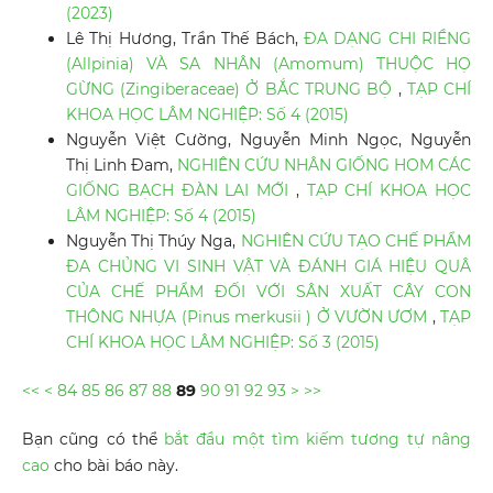
(2023)
Lê Thị Hương, Trần Thế Bách,
ĐA DẠNG CHI RIỀNG
(Allpinia) VÀ SA NHÂN (Amomum) THUỘC HỌ
GỪNG (Zingiberaceae) Ở BẮC TRUNG BỘ
,
TẠP CHÍ
KHOA HỌC LÂM NGHIỆP: Số 4 (2015)
Nguyễn Việt Cường, Nguyễn Minh Ngọc, Nguyễn
Thị Linh Đam,
NGHIÊN CỨU NHÂN GIỐNG HOM CÁC
GIỐNG BẠCH ĐÀN LAI MỚI
,
TẠP CHÍ KHOA HỌC
LÂM NGHIỆP: Số 4 (2015)
Nguyễn Thị Thúy Nga,
NGHIÊN CỨU TẠO CHẾ PHẨM
ĐA CHỦNG VI SINH VẬT VÀ ĐÁNH GIÁ HIỆU QUÂ
CỦA CHẾ PHẨM ĐỐI VỚI SÂN XUẤT CÂY CON
THÔNG NHỰA (Pinus merkusii ) Ở VƯỜN ƯƠM
,
TẠP
CHÍ KHOA HỌC LÂM NGHIỆP: Số 3 (2015)
<<
<
84
85
86
87
88
89
90
91
92
93
>
>>
Bạn cũng có thể
bắt đầu một tìm kiếm tương tự nâng
cao
cho bài báo này.