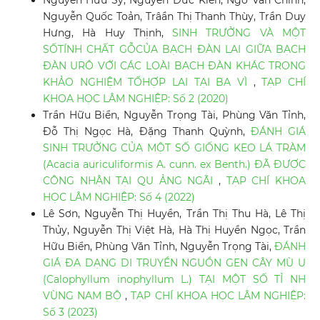
Nguyễn Hữu Sỹ, Nguyễn Đức Kiên, Ngô Văn Chính,
Nguyễn Quốc Toản, Trâần Thị Thanh Thùy, Trần Duy
Hưng, Hà Huy Thịnh,
SINH TRƯỞNG VÀ MỘT
SỐTÍNH CHẤT GỖCỦA BẠCH ĐÀN LAI GIỮA BẠCH
ĐÀN URÔ VỚI CÁC LOÀI BẠCH ĐÀN KHÁC TRONG
KHẢO NGHIỆM TỔHỢP LAI TẠI BA VÌ
,
TẠP CHÍ
KHOA HỌC LÂM NGHIỆP: Số 2 (2020)
Trần Hữu Biển, Nguyễn Trọng Tài, Phùng Văn Tỉnh,
Đỗ Thị Ngọc Hà, Đặng Thanh Quỳnh,
ĐÁNH GIÁ
SINH TRƯỞNG CỦA MỘT SỐ GIỐNG KEO LÁ TRÀM
(Acacia auriculiformis A. cunn. ex Benth.) ĐÃ ĐƯỢC
CÔNG NHẬN TẠI QU ẢNG NGÃI
,
TẠP CHÍ KHOA
HỌC LÂM NGHIỆP: Số 4 (2022)
Lê Sơn, Nguyễn Thị Huyền, Trần Thị Thu Hà, Lê Thị
Thủy, Nguyễn Thị Việt Hà, Hà Thị Huyền Ngọc, Trần
Hữu Biển, Phùng Văn Tỉnh, Nguyễn Trọng Tài,
ĐÁNH
GIÁ ĐA DẠNG DI TRUYỀN NGUỒN GEN CÂY MÙ U
(Calophyllum inophyllum L.) TẠI MỘT SỐ TỈ NH
VÙNG NAM BỘ
,
TẠP CHÍ KHOA HỌC LÂM NGHIỆP:
Số 3 (2023)