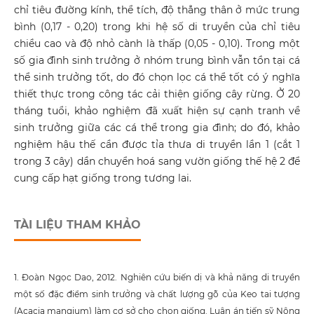
chỉ tiêu đường kính, thể tích, độ thẳng thân ở mức trung
bình (0,17 - 0,20) trong khi hệ số di truyền của chỉ tiêu
chiều cao và độ nhỏ cành là thấp (0,05 - 0,10). Trong một
số gia đình sinh trưởng ở nhóm trung bình vẫn tồn tại cá
thể sinh trưởng tốt, do đó chọn lọc cá thể tốt có ý nghĩa
thiết thực trong công tác cải thiện giống cây rừng. Ở 20
tháng tuổi, khảo nghiệm đã xuất hiện sự cạnh tranh về
sinh trưởng giữa các cá thể trong gia đình; do đó, khảo
nghiệm hậu thế cần được tỉa thưa di truyền lần 1 (cắt 1
trong 3 cây) dần chuyển hoá sang vườn giống thế hệ 2 để
cung cấp hạt giống trong tương lai.
TÀI LIỆU THAM KHẢO
1. Đoàn Ngọc Dao, 2012. Nghiên cứu biến dị và khả năng di truyền
một số đặc điểm sinh trưởng và chất lượng gỗ của Keo tai tượng
(Acacia mangium) làm cơ sở cho chọn giống. Luận án tiến sỹ Nông