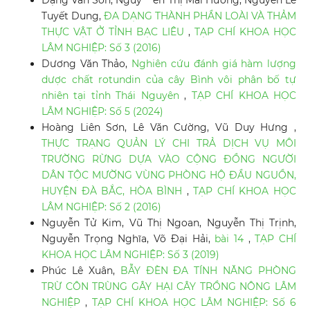
Đặng Văn Sơn, Nguy``ễn Thị Mai Hương, Nguyễn Lê
Tuyết Dung,
ĐA DẠNG THÀNH PHẦN LOÀI VÀ THẢM
THỰC VẬT Ở TỈNH BẠC LIÊU
,
TẠP CHÍ KHOA HỌC
LÂM NGHIỆP: Số 3 (2016)
Dương Văn Thảo,
Nghiên cứu đánh giá hàm lượng
dược chất rotundin của cây Bình vôi phân bố tự
nhiên tại tỉnh Thái Nguyên
,
TẠP CHÍ KHOA HỌC
LÂM NGHIỆP: Số 5 (2024)
Hoàng Liên Sơn, Lê Văn Cường, Vũ Duy Hưng ,
THỰC TRẠNG QUẢN LÝ CHI TRẢ DỊCH VỤ MÔI
TRƯỜNG RỪNG DỰA VÀO CỘNG ĐỒNG NGƯỜI
DÂN TỘC MƯỜNG VÙNG PHÒNG HỘ ĐẦU NGUỒN,
HUYỆN ĐÀ BẮC, HÒA BÌNH
,
TẠP CHÍ KHOA HỌC
LÂM NGHIỆP: Số 2 (2016)
Nguyễn Tử Kim, Vũ Thị Ngoan, Nguyễn Thị Trịnh,
Nguyễn Trọng Nghĩa, Võ Đại Hải,
bài 14
,
TẠP CHÍ
KHOA HỌC LÂM NGHIỆP: Số 3 (2019)
Phúc Lê Xuân,
BẪY ĐÈN ĐA TÍNH NĂNG PHÒNG
TRỪ CÔN TRÙNG GÂY HẠI CÂY TRỒNG NÔNG LÂM
NGHIỆP
,
TẠP CHÍ KHOA HỌC LÂM NGHIỆP: Số 6