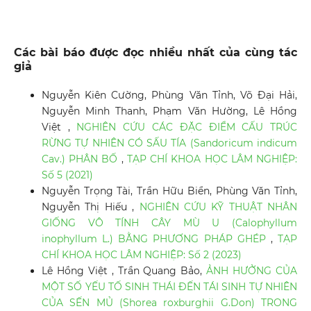
Các bài báo được đọc nhiều nhất của cùng tác
giả
Nguyễn Kiên Cường, Phùng Văn Tỉnh, Võ Đại Hải,
Nguyễn Minh Thanh, Phạm Văn Hường, Lê Hồng
Việt ,
NGHIÊN CỨU CÁC ĐẶC ĐIỂM CẤU TRÚC
RỪNG TỰ NHIÊN CÓ SẤU TÍA (Sandoricum indicum
Cav.) PHÂN BỐ
,
TẠP CHÍ KHOA HỌC LÂM NGHIỆP:
Số 5 (2021)
Nguyễn Trọng Tài, Trần Hữu Biển, Phùng Văn Tỉnh,
Nguyễn Thị Hiếu ,
NGHIÊN CỨU KỸ THUẬT NHÂN
GIỐNG VÔ TÍNH CÂY MÙ U (Calophyllum
inophyllum L.) BẰNG PHƯƠNG PHÁP GHÉP
,
TẠP
CHÍ KHOA HỌC LÂM NGHIỆP: Số 2 (2023)
Lê Hồng Việt , Trần Quang Bảo,
ẢNH HƯỞNG CỦA
MỘT SỐ YẾU TỐ SINH THÁI ĐẾN TÁI SINH TỰ NHIÊN
CỦA SẾN MỦ (Shorea roxburghii G.Don) TRONG