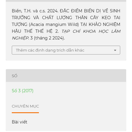
Biển, T.H. và c.s. 2024. ĐẶC ĐIỂM BIẾN DỊ VỀ SINH
TRƯỞNG VÀ CHẤT LƯỢNG THÂN CÂY KEO TAI
TƯỢNG (Acacia mangium Wild) TẠI KHẢO NGHIỆM
HẬU THẾ THẾ HỆ 2.
TẠP CHÍ KHOA HỌC LÂM
NGHIỆP
. 3 (tháng 2 2024).
Thêm các định dạng trích dẫn khác
SỐ
Số 3 (2017)
CHUYÊN MỤC
Bài viết